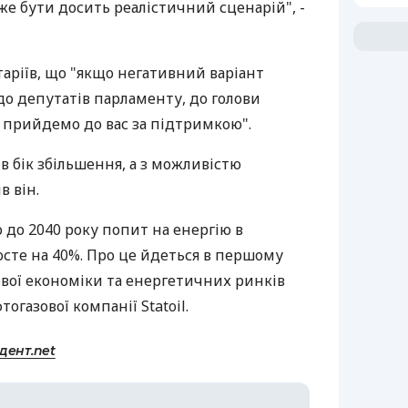
же бути досить реалістичний сценарій", -
аріїв, що "якщо негативний варіант
о депутатів парламенту, до голови
, прийдемо до вас за підтримкою".
 бік збільшення, а з можливістю
в він.
 до 2040 року попит на енергію в
сте на 40%. Про це йдеться в першому
ової економіки та енергетичних ринків
огазової компанії Statoil.
дент.net