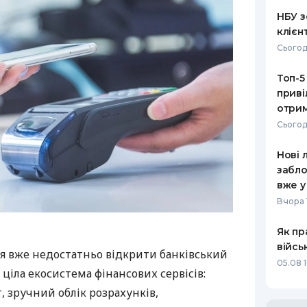
НБУ з
клієн
Сьогод
Топ-5
приві
отрим
Сьогод
Нові 
забло
вже у
Вчора 
Як пр
війсь
я вже недостатньо відкрити банківський
05.08 1
 ціла екосистема фінансових сервісів:
 зручний облік розрахунків,