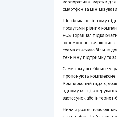
корпоративні картки для 
смартфон та мінімізувати
Ще кілька років тому пі
послугами різних компані
POS-термінал підключати
окремого постачальника, 
схема означала більше дог
технічну підтримку та за
Саме тому все більше укр
пропонують комплексне р
Комплексний підхід дозв
одному місці, а керуван
застосунок або інтернет-б
Нижче розглянемо банки,
на топ рівні. Цей огляд п