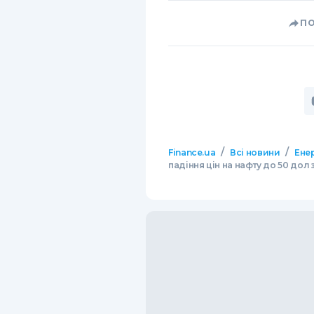
П
/
/
Finance.ua
Всі новини
Ене
падіння цін на нафту до 50 дол 