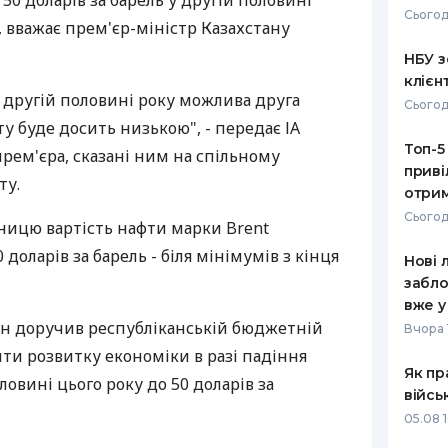
50 доларів за барель у другій половині
Сьогод
, вважає прем'єр-міністр Казахстану
РЕЙТИНГ ДЕБЕТОВИХ
ПУТІВНИ
КАРТОК
СТРАХУ
НБУ з
клієн
ЩОМІСЯЧНИЙ ОГЛЯД
ВСІ СТРА
 другій половині року можлива друга
Сьогод
КЕШБЕКУ
ту буде досить низькою", - передає ІА
СТРАХОВ
Топ-5
ПУТІВНИКИ ПО
рем'єра, сказані ним на спільному
приві
БАНКІВСЬКИХ КАРТКАХ
ВІДГУКИ
ту.
КОМПАНІ
отрим
Сьогод
тницю вартість нафти марки Brent
ДОСТАВК
доларів за барель - біля мінімумів з кінця
Нові 
КОНТАКТ
забло
вже у
ін доручив республіканській бюджетній
Вчора 
нти розвитку економіки в разі падіння
Як пр
ловині цього року до 50 доларів за
війсь
05.08 1