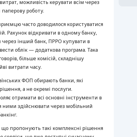
витрат, можливість керувати всім через
 паперову роботу.
дприємцю часто доводилося користуватися
й. Рахунок відкривати в одному банку,
 через інший банк, ПРРО купувати в
вести облік — додаткова програма. Така
оворів, більше комісій, складнішу
йві витрати часу.
аїнських ФОП обирають банки, які
ішення, а не окремі послуги.
оляє отримати всі основні інструменти в
ня ними здійснювати через мобільний
анкінг.
 що пропонують такі комплексні рішення
ро сервіси, що вже доступні сучасному