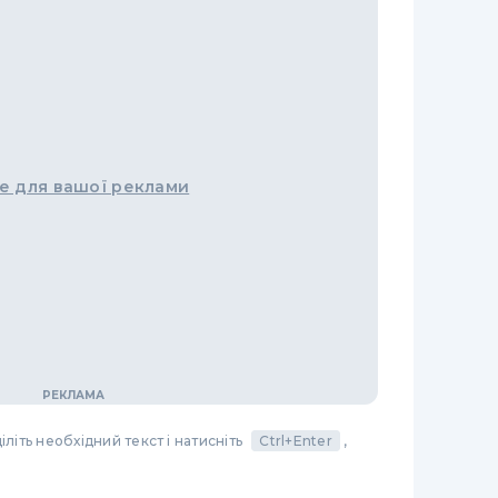
е для вашої реклами
літь необхідний текст і натисніть
Ctrl+Enter
,