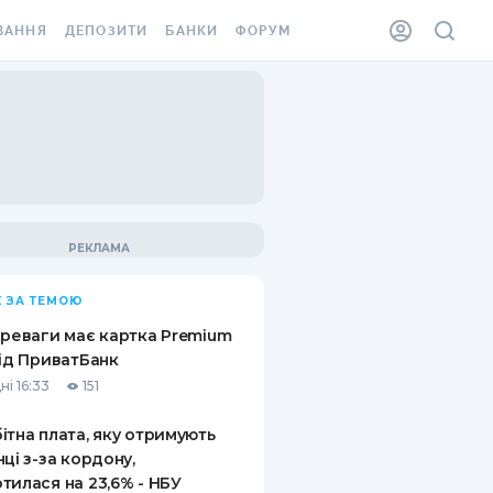
ВАННЯ
ДЕПОЗИТИ
БАНКИ
ФОРУМ
ІЛКА
ВСІ ДЕПОЗИТИ
ВСІ БАНКИ
АННЯ ЖИТЛА ВІД
ДЕПОЗИТИ В USD
ВІДГУКИ ПРО БАНКИ
 ШАХЕДІВ
ДЕПОЗИТИ В EUR
МІКРОФІНАНСОВІ
ХОВКА ЗА КОРДОН
ОРГАНІЗАЦІЇ
БОНУС ДО ДЕПОЗИТІВ
ВІДГУКИ ПРО МФО
УМОВИ АКЦІЇ
КАРТА
 ЗА ТЕМОЮ
ПИТАННЯ ТА ВІДПОВІДІ
ННА ВІНЬЄТКА
ереваги має картка Premium
ДЕПОЗИТНИЙ КАЛЬКУЛЯТОР
від ПриватБанк
 СПІВРОБІТНИКІВ
ні 16:33
151
ПУТІВНИКИ ПО
SSISTANCE
ЗАОЩАДЖЕННЯМ
ітна плата, яку отримують
нці з-за кордону,
АННЯ ВІД
тилася на 23,6% - НБУ
Х ВИПАДКІВ