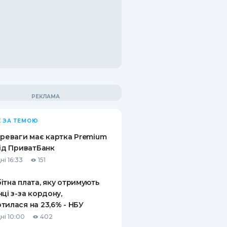
 ЗА ТЕМОЮ
ереваги має картка Premium
від ПриватБанк
ні 16:33
151
ітна плата, яку отримують
нці з-за кордону,
тилася на 23,6% - НБУ
ні 10:00
402