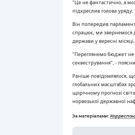
"Це не фантастично, а мо
підкреслив голова уряду.
Він попередив парламент
спрацює, ми звернемося д
держави у вересні місяці
"Переглянемо бюджет не в
секвестрування", - поясни
Раніше повідомлялося, що
глобальних масштабах зро
щорічному прогнозі світ
норвезької державної нафт
За матеріалами:
Корреспон