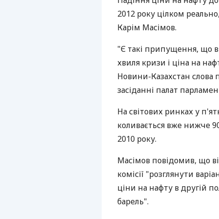
Падіння ціни на нафту до 
2012 року цілком реально
Карім Масімов.
"Є такі припущення, що в
хвиля кризи і ціна на наф
Новини-Казахстан слова п
засіданні палат парламен
На світових ринках у п'я
коливається вже нижче 90 
2010 року.
Масімов повідомив, що в
комісії "розглянути варіа
ціни на нафту в другій по
барель".