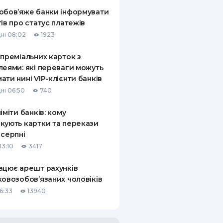
обов’яже банки інформувати
тів про статус платежів
ні 08:02
1923
 преміальних карток з
леями: які переваги можуть
ати нині VIP-клієнти банків
ні 06:50
740
ліміти банків: кому
кують картки та перекази
 серпні
13:10
3417
ацює арешт рахунків
ковозобов’язаних чоловіків
6:33
13940