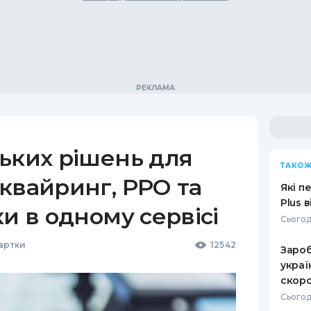
ьких рішень для
ТАКОЖ
квайринг, РРО та
Які п
Plus 
ки в одному сервісі
Сьогод
Картки
12542
Зароб
украї
скоро
Сьогод