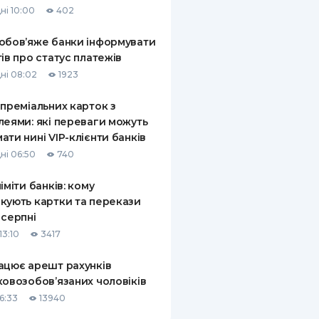
ні 10:00
402
КИ ПО
ВАННЮ
обов’яже банки інформувати
тів про статус платежів
ХОВІ ПОЛІСИ
ні 08:02
1923
І КОМПАНІЇ
 преміальних карток з
леями: які переваги можуть
 ПРО СТРАХОВІ
Ї
ати нині VIP-клієнти банків
ні 06:50
740
А І ОПЛАТА
ліміти банків: кому
И
кують картки та перекази
 серпні
13:10
3417
ацює арешт рахунків
ковозобов’язаних чоловіків
6:33
13940