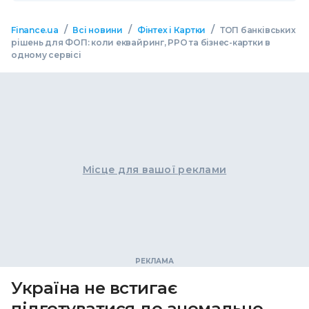
/
/
/
Finance.ua
Всі новини
Фінтех і Картки
ТОП банківських
рішень для ФОП: коли еквайринг, РРО та бізнес-картки в
одному сервісі
Місце для вашої реклами
Україна не встигає
підготуватися до аномально