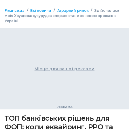
/
/
/
Finance.ua
Всі новини
Аграрний ринок
Здійснилась
мрія Хрущова: кукурудза вперше стане основою врожаю в
Україні
Місце для вашої реклами
ТОП банківських рішень для
ФОП: коли еквайринг, РРО та