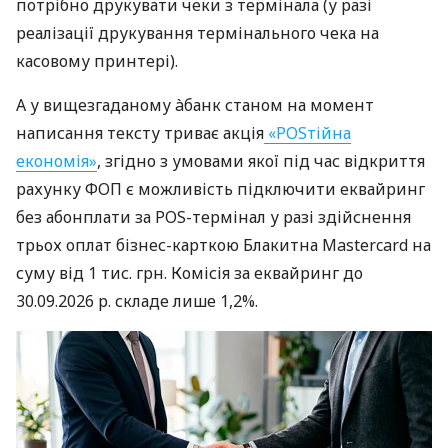
потрібно друкувати чеки з термінала (у разі
реалізації друкування термінального чека на
касовому принтері).
А у вищезгаданому àбанк станом на момент
написання тексту триває акція
«POSтійна
економія»
, згідно з умовами якої під час відкриття
рахунку ФОП є можливість підключити еквайринг
без абонплати за POS-термінал у разі здійснення
трьох оплат бізнес-карткою Блакитна Mastercard на
суму від 1 тис. грн. Комісія за еквайринг до
30.09.2026 р. складе лише 1,2%.