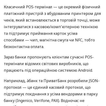
Класичний POS-термінал — це окремий фізичний
платіжний пристрій з вбудованим принтером для
чеків, який встановлюється в торговій точці, може
інтегруватися з касовою/комп'ютерною технікою
та підтримує приймання карток усіма
способами — чип, магнітна смуга чи NFC, тобто
безконтактна оплата.
Зараз банки пропонують клієнтам сучасні POS-
термінали відомих світових виробників, що
працюють під операційною системою Android.
Наприклад, àбанк та ПриватБанк розробили JSON-
протокол — це єдиний касовий протокол, що
підтримує поєднання з усіма вендорами в парку
банку (Ingenico, Verifone, PAX). Водночас не