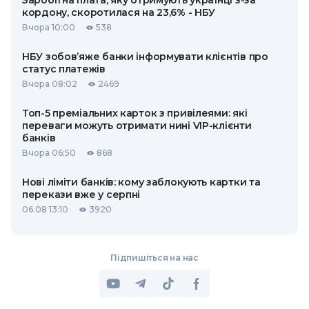
Заробітна плата, яку отримують українці з-за
кордону, скоротилася на 23,6% - НБУ
Вчора 10:00
538
НБУ зобов’яже банки інформувати клієнтів про
статус платежів
Вчора 08:02
2469
Топ-5 преміальних карток з привілеями: які
переваги можуть отримати нині VIP-клієнти
банків
Вчора 06:50
868
Нові ліміти банків: кому заблокують картки та
перекази вже у серпні
06.08 13:10
3920
Підпишіться на нас