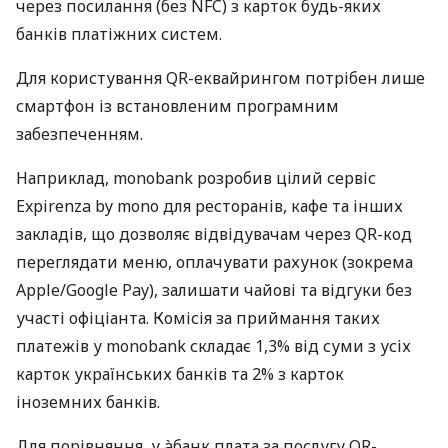
через посилання (без NFC) з карток будь-яких
банків платіжних систем.
Для користування QR-еквайрингом потрібен лише
смартфон із встановленим програмним
забезпеченням.
Наприклад, monobank розробив цілий сервіс
Expirenza by mono для ресторанів, кафе та інших
закладів, що дозволяє відвідувачам через QR-код
переглядати меню, оплачувати рахунок (зокрема
Apple/Google Pay), залишати чайові та відгуки без
участі офіціанта. Комісія за приймання таких
платежів у monobank складає 1,3% від суми з усіх
карток українських банків та 2% з карток
іноземних банків.
Для порівняння, у àбанк плата за послугу QR-