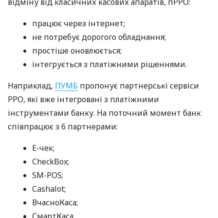
відміну від класичних касових апаратів, пРРО:
працює через інтернет;
не потребує дорогого обладнання;
простіше оновлюється;
інтегрується з платіжними рішеннями.
Наприклад,
ПУМБ
пропонує партнерські сервіси
РРО, які вже інтегровані з платіжними
інструментами банку. На поточний момент банк
співпрацює з 6 партнерами:
E-чек;
CheckBox;
SM-POS;
Cashalot;
ВчасноКаса;
СмартКаса.