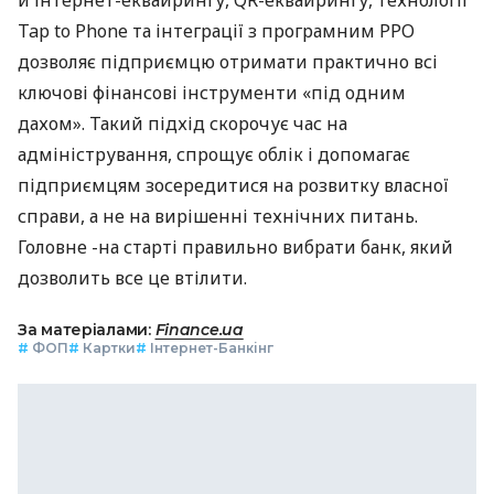
Tap to Phone та інтеграції з програмним РРО
дозволяє підприємцю отримати практично всі
ключові фінансові інструменти «під одним
дахом». Такий підхід скорочує час на
адміністрування, спрощує облік і допомагає
підприємцям зосередитися на розвитку власної
справи, а не на вирішенні технічних питань.
Головне -на старті правильно вибрати банк, який
дозволить все це втілити.
За матеріалами:
Finance.ua
#
ФОП
#
Картки
#
Інтернет-Банкінг