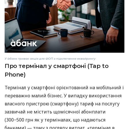
У àбанк триває акція для ФОП з підключення еквайрингу
Про термінал у смартфоні (Tap to
Phone)
Термінал у смартфоні орієнтований на мобільний і
переважно малий бізнес. У випадку використання
власного пристрою (смартфону) тариф на послугу
зазвичай не містить щомісячної абонплати
(300−500 грн як у терміналах, що надаються
банками) — тому з погляду витрат, «термінал в