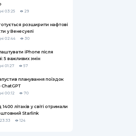
ю
КИ ПО
ні 03:25
29
ВАННЮ
 готується розширити нафтові
ХОВІ ПОЛІСИ
ти у Венесуелі
ні 02:44
30
І КОМПАНІЇ
лаштувати iPhone після
 ПРО СТРАХОВІ
Ї
лі: 5 важливих змін
ні 01:27
57
А І ОПЛАТА
запустив планування поїздок
И
 ChatGPT
ні 00:12
70
 1400 літаків у світі отримали
штовний Starlink
23:33
124