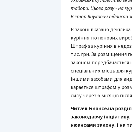
Українське суспільство зно
табори. Цього разу - на кур
Віктор Янукович підписав з
В законі вказано декільк
куріння тютюнових виробі
Штраф за куріння в недоз
тис. грн. За розміщення 
законом передбачається ш
спеціальних місць для ку
іншими засобами для ви
карається штрафом у розмір
силу через 6 місяців післ
Читачі Finance.ua розді
законодавчу ініціативу, 
нюансами закону, і на ти