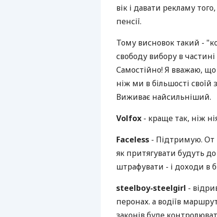
вік і давати рекламу тог
пенсії.
Тому висновок такий - "к
свободу вибору в частині 
Самостійно! Я вважаю, що
ніж ми в більшості своїй
Виживає найсильніший.
Volfox
- краще так, ніж ні
Faceless
- Підтримую. От 
як притягувати будуть до
штрафувати - і доходи в 
steelboy-steelgirl
- відри
перонах. а водіїв маршрут
законів буде контролюват