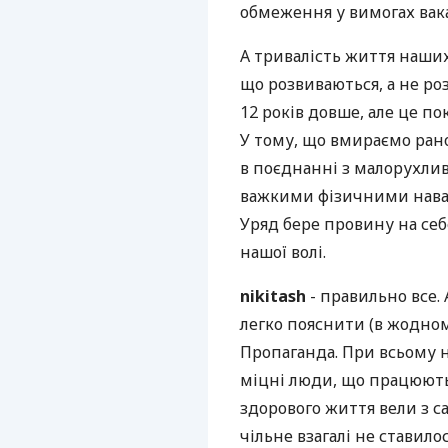
обмеження у вимогах вака
А тривалість життя наших 
що розвиваються, а не ро
12 років довше, але це по
У тому, що вмираємо рано
в поєднанні з малорухли
важкими фізичними наван
Уряд бере провину на себе
нашої волі.
nikitash
- правильно все.
легко пояснити (в жодном
Пропаганда. При всьому н
міцні люди, що працюють 
здорового життя вели з с
чільне взагалі не ставилос