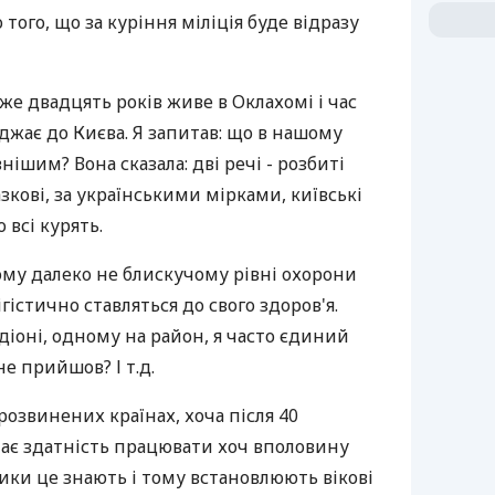
 того, що за куріння міліція буде відразу
же двадцять років живе в Оклахомі і час
джає до Києва. Я запитав: що в нашому
нішим? Вона сказала: дві речі - розбиті
зкові, за українськими мірками, київські
о всі курять.
му далеко не блискучому рівні охорони
ігістично ставляться до свого здоров'я.
іоні, одному на район, я часто єдиний
не прийшов? І т.д.
розвинених країнах, хоча після 40
чає здатність працювати хоч вполовину
ки це знають і тому встановлюють вікові