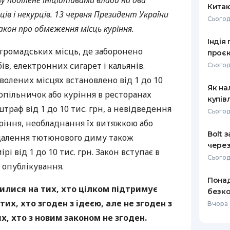
ву поділене ініціативами влади на два
Кита
ців і некурців. 13 червня Президент України
РЕЙТИНГ ДЕБЕТОВИХ
ПУТІВНИ
Сьогод
КАРТОК
СТРАХУ
акон про обмеження місць куріння.
Індія
ЩОМІСЯЧНИЙ ОГЛЯД
ВСІ СТРА
а громадських місць, де заборонено
проєк
КЕШБЕКУ
в, електронних сигарет і кальянів.
Сьогод
СТРАХОВ
ПУТІВНИКИ ПО
волених місцях встановлено від 1 до 10
Як на
БАНКІВСЬКИХ КАРТКАХ
ВІДГУКИ
попільничок або куріння в ресторанах
КОМПАНІ
купів
траф від 1 до 10 тис. грн, а невідведення
Сьогод
ДОСТАВК
ріння, необладнання їх витяжкою або
Bolt 
далення тютюнового диму також
КОНТАКТ
через
і від 1 до 10 тис. грн. Закон вступає в
Сьогод
я опублікування.
Понад
лилися на тих, хто цілком підтримує
безко
тих, хто згоден з ідеєю, але не згоден з
Вчора 
х, хто з новим законом не згоден.