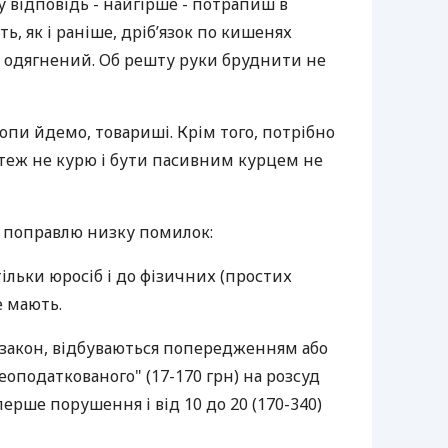
 відповідь - найгірше - потрапиш в
ь, як і раніше, дріб’язок по кишенях
 одягнений. Об решту руки бруднити не
опи йдемо, товариші. Крім того, потрібно
 теж не курю і бути пасивним курцем не
у поправлю низку помилок:
тільки юросіб і до фізичних (простих
 мають.
 закон, відбуваються попередженням або
еоподаткованого" (17-170 грн) на розсуд
ерше порушення і від 10 до 20 (170-340)