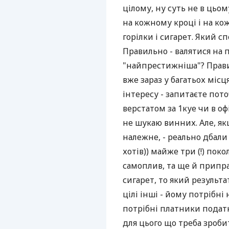
цілому, ну суть не в цьо
на кожному кроці і на ко
горілки і сигарет. Який 
Правильно - валятися на п
"найпрестижніша"? Правил
вже зараз у багатьох мі
інтересу - запитаєте пот
верстатом за 1куе чи в офі
не шукаю винних. Але, як
належне, - реально дбали 
хотів)) майже три (!) пок
самоплив, та ще й припр
сигарет, то який результа
цілі інші - йому потрібні
потрібні платники податкі
для цього що треба зроб