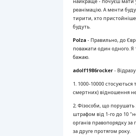
найкраще - почуєш мати у
реанімацію. А менти будут
тирити, хто пристойніше
будуть.
Polza
- Правильно, до Євр
поважати один одного. Я
бажаю.
adolf1986rocker
- Відраз
1. 1000-10000 стосуються 
смертних) відношення не
2. Фізособи, що порушать
штрафом від 1-го до 10 "н
органів правопорядку за п
за друге протягом року.