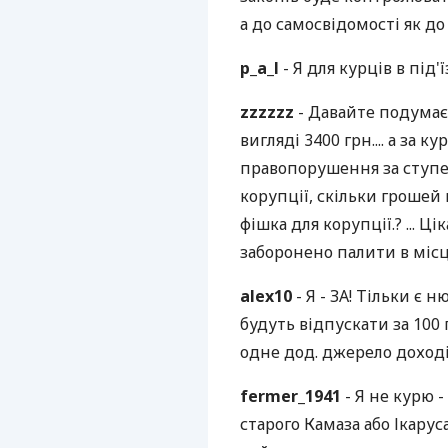
а до самосвідомості як до 
p_a_l
- Я для курців в під
zzzzzz
- Давайте подумаєм
вигляді 3400 грн.... а за ку
правопорушення за ступен
корупції, скільки грошей
фішка для корупції.? ... Ці
заборонено палити в місц
alex10
- Я - ЗА! Тільки є
будуть відпускати за 100 
одне дод. джерело доході
fermer_1941
- Я не курю 
старого Камаза або Ікарус