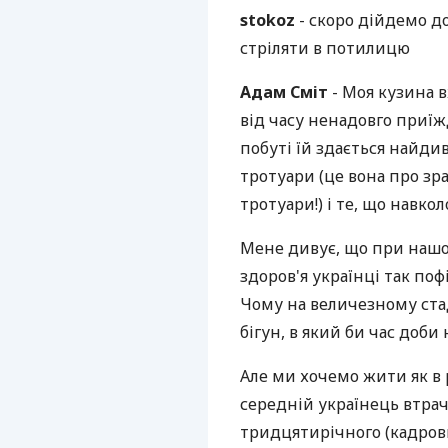
stokoz
- скоро дійдемо до
стріляти в потилицю
Адам Сміт
- Моя кузина в
від часу ненадовго приїж
побуті їй здається найдив
тротуари (це вона про зра
тротуари!) і те, що навкол
Мене дивує, що при нашо
здоров'я українці так поф
Чому на величезному стад
бігун, в який би час доби 
Але ми хочемо жити як в 
середній українець втра
тридцятирічного (кадрови