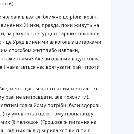
нсій).
чоловіків взагалі ближче до рівня країн,
звинених. Жінки, правда, поки живуть на
ки, за рахунок некурців старших поколінь.
 - це Уряд винен чи алкоголь з цигарками
вим способом життя або навпаки,
таженнями? Але вихований в дусі совка
 і намагається нас врятувати, хай і проти
 Але, мені здається, поточний менталітет
у разі не виправдати, але пояснити).
егативі совка йому потрібні були здорові,
(ну умовно) за ідею. Тому пропаганду
амих (!) пелюшок. (Грошове ж питання на
я - від них як від мірила хотіли піти в