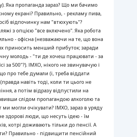
му). Яка пропаганда зараз? Що ми бачимо
жному екрані? Правильно, - рекламу пива,
спосіб відпочинку нам "втюхують"?
ляжі з опцією "все включено". Яка робота
ьно - офісна (незважаючи на те, що вона
сцях приносить менший прибуток; заради
очну молодь - "ти де хочеш працювати - за
сі за 500"?). ІМХО, нікого не звинувачую і
що про тебе думали (і, треба віддати
(правда навіть тоді, коли ти цього не
оління, а потім відразу відпустили на
авивши слідом пропагандою алкоголю та
т ми могли очікувати? ІМХО, зараз в уряду
 не здорові люди, що несуть ідею - їм
в, котрі доживають тільки до пенсії. А
ити? Правильно - підвищити пенсійний