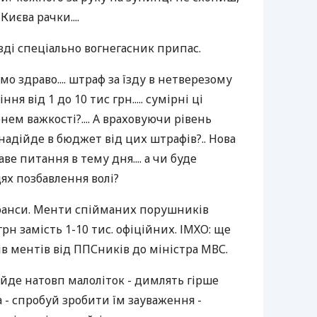
Києва рачки....
'їзді спеціально вогнегасник припас.
о здраво.... штраф за їзду в нетверезому
ріння від 1 до 10 тис грн..... сумірні ці
ем важкості?.... А враховуючи рівень
 надійде в бюджет від цих штрафів?.. Нова
каве питання в тему дня.... а чи буде
ях позбавлення волі?
 нюанси. Менти спійманих порушників
грн замість 1-10 тис. офіційних. ІМХО: ще
в ментів від ППСників до міністра МВС.
- йде натовп малоліток - димлять гірше
а - спробуй зробити їм зауваження -