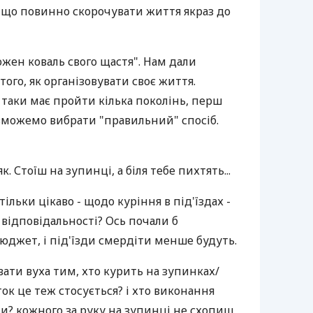
о, що повинно скорочувати життя якраз до
ожен коваль свого щастя". Нам дали
того, як організовувати своє життя.
 таки має пройти кілька поколінь, перш
 зможемо вибрати "правильний" спосіб.
як. Стоїш на зупинці, а біля тебе пихтять...
тільки цікаво - щодо куріння в під'їздах -
 відповідальності? Ось почали б
бюджет, і під'їзди смердіти менше будуть.
вати вуха тим, хто курить на зупинках/
ок це теж стосується? і хто виконання
и? кожного за руку на зупинці не схопиш,