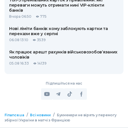
Топ-5 преміальних карток з привілеями: які
переваги можуть отримати нині VIP-клієнти
банків
Вчора 06:50
775
Нові ліміти банків: кому заблокують картки та
перекази вже у серпні
06.08 13:10
3539
Як працює арешт рахунків військовозобов’язаних
чоловіків
05.08 16:33
14139
Підпишіться на нас
/
/
Finance.ua
Всі новини
Букмекери не вірять у перемогу
збірної України в матчі з Францією