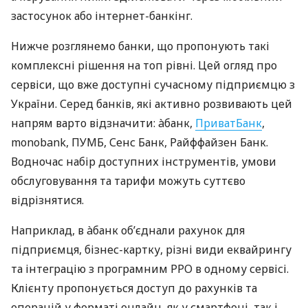
застосунок або інтернет-банкінг.
Нижче розглянемо банки, що пропонують такі
комплексні рішення на топ рівні. Цей огляд про
сервіси, що вже доступні сучасному підприємцю з
України. Серед банків, які активно розвивають цей
напрям варто відзначити: àбанк,
ПриватБанк
,
monobank, ПУМБ, Сенс Банк, Райффайзен Банк.
Водночас набір доступних інструментів, умови
обслуговування та тарифи можуть суттєво
відрізнятися.
Наприклад, в àбанк об’єднали рахунок для
підприємця, бізнес-картку, різні види еквайрингу
та інтеграцію з програмним РРО в одному сервісі.
Клієнту пропонується доступ до рахунків та
операцій у форматі онлайн, як у смартфоні, так і