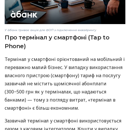
У àбанк триває акція для ФОП з підключення еквайрингу
Про термінал у смартфоні (Tap to
Phone)
Термінал у смартфоні орієнтований на мобільний і
переважно малий бізнес. У випадку використання
власного пристрою (смартфону) тариф на послугу
зазвичай не містить щомісячної абонплати
(300−500 грн як у терміналах, що надаються
банками) — тому з погляду витрат, «термінал в
смартфоні» є більш економним.
Зазвичай термінал у смартфоні використовується
разом з касовим інтегратором. Кошти у випадку