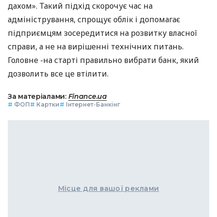
дахом». Такий підхід скорочує час на
адміністрування, спрощує облік і допомагає
підприємцям зосередитися на розвитку власної
справи, а не на вирішенні технічних питань.
Головне -на старті правильно вибрати банк, який
дозволить все це втілити.
За матеріалами:
Finance.ua
#
ФОП
#
Картки
#
Інтернет-Банкінг
Місце для вашої реклами