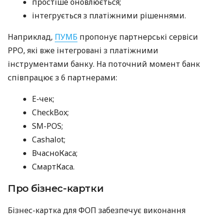
простіше оновлюється;
інтегрується з платіжними рішеннями.
Наприклад,
ПУМБ
пропонує партнерські сервіси
РРО, які вже інтегровані з платіжними
інструментами банку. На поточний момент банк
співпрацює з 6 партнерами:
E-чек;
CheckBox;
SM-POS;
Cashalot;
ВчасноКаса;
СмартКаса.
Про бізнес-картки
Бізнес-картка для ФОП забезпечує виконання