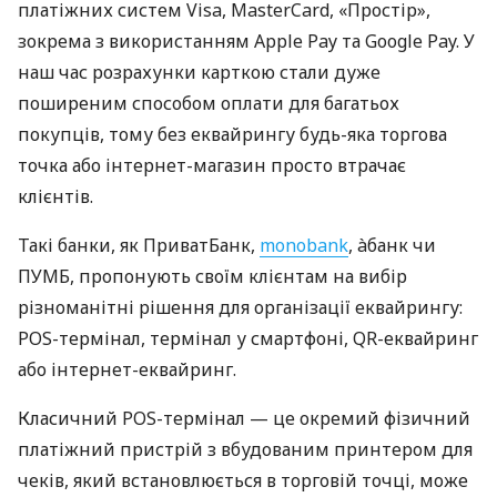
платіжних систем Visa, MasterCard, «Простір»,
зокрема з використанням Apple Pay та Google Pay. У
наш час розрахунки карткою стали дуже
поширеним способом оплати для багатьох
покупців, тому без еквайрингу будь-яка торгова
точка або інтернет-магазин просто втрачає
клієнтів.
Такі банки, як ПриватБанк,
monobank
, àбанк чи
ПУМБ, пропонують своїм клієнтам на вибір
різноманітні рішення для організації еквайрингу:
POS-термінал, термінал у смартфоні, QR-еквайринг
або інтернет-еквайринг.
Класичний POS-термінал — це окремий фізичний
платіжний пристрій з вбудованим принтером для
чеків, який встановлюється в торговій точці, може