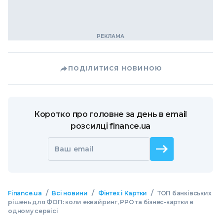
ПОДІЛИТИСЯ НОВИНОЮ
Коротко про головне за день в email
розсилці finance.ua
Ваш email
/
/
/
Finance.ua
Всі новини
Фінтех і Картки
ТОП банківських
рішень для ФОП: коли еквайринг, РРО та бізнес-картки в
одному сервісі