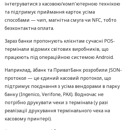
інтегруватися з касовою/комп'ютерною технікою
та підтримує приймання карток усіма
способами — чип, магнітна смуга чи NFC, тобто
безконтактна оплата.
Зараз банки пропонують клієнтам сучасні POS-
термінали відомих світових виробників, що
працюють під операційною системою Android.
Наприклад, àбанк та ПриватБанк розробили JSON-
протокол — це єдиний касовий протокол, що
підтримує поєднання з усіма вендорами в парку
банку (Ingenico, Verifone, PAX). Водночас не
потрібно друкувати чеки з термінала (у разі
реалізації друкування термінального чека на
касовому принтері).