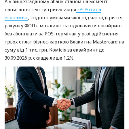
А у вищезгаданому àбанк станом на момент
написання тексту триває акція
«POSтійна
економія»
, згідно з умовами якої під час відкриття
рахунку ФОП є можливість підключити еквайринг
без абонплати за POS-термінал у разі здійснення
трьох оплат бізнес-карткою Блакитна Mastercard на
суму від 1 тис. грн. Комісія за еквайринг до
30.09.2026 р. складе лише 1,2%.