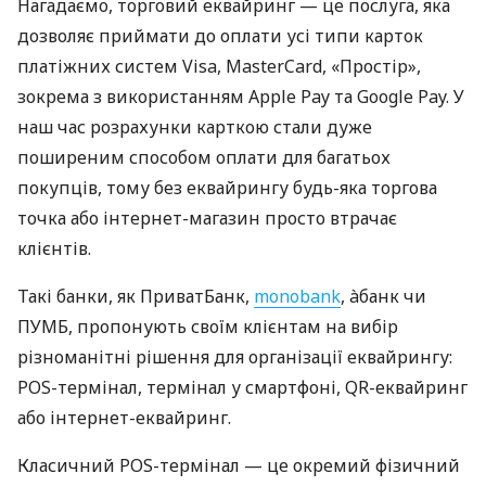
Нагадаємо, торговий еквайринг — це послуга, яка
дозволяє приймати до оплати усі типи карток
платіжних систем Visa, MasterCard, «Простір»,
зокрема з використанням Apple Pay та Google Pay. У
наш час розрахунки карткою стали дуже
поширеним способом оплати для багатьох
покупців, тому без еквайрингу будь-яка торгова
точка або інтернет-магазин просто втрачає
клієнтів.
Такі банки, як ПриватБанк,
monobank
, àбанк чи
ПУМБ, пропонують своїм клієнтам на вибір
різноманітні рішення для організації еквайрингу:
POS-термінал, термінал у смартфоні, QR-еквайринг
або інтернет-еквайринг.
Класичний POS-термінал — це окремий фізичний