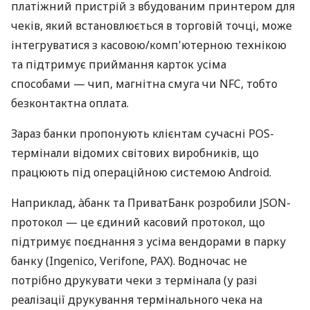
платіжний пристрій з вбудованим принтером для
чеків, який встановлюється в торговій точці, може
інтегруватися з касовою/комп'ютерною технікою
та підтримує приймання карток усіма
способами — чип, магнітна смуга чи NFC, тобто
безконтактна оплата.
Зараз банки пропонують клієнтам сучасні POS-
термінали відомих світових виробників, що
працюють під операційною системою Android.
Наприклад, àбанк та ПриватБанк розробили JSON-
протокол — це єдиний касовий протокол, що
підтримує поєднання з усіма вендорами в парку
банку (Ingenico, Verifone, PAX). Водночас не
потрібно друкувати чеки з термінала (у разі
реалізації друкування термінального чека на