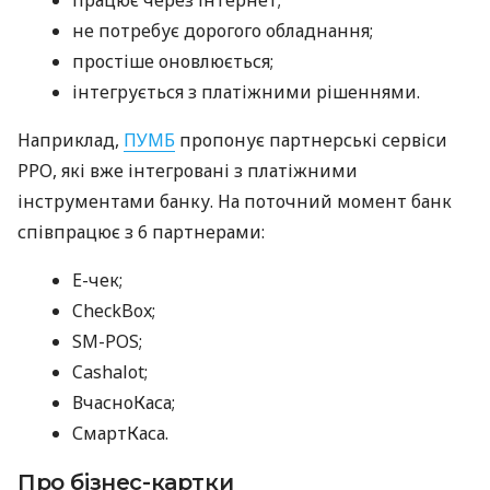
не потребує дорогого обладнання;
простіше оновлюється;
інтегрується з платіжними рішеннями.
Наприклад,
ПУМБ
пропонує партнерські сервіси
РРО, які вже інтегровані з платіжними
інструментами банку. На поточний момент банк
співпрацює з 6 партнерами:
E-чек;
CheckBox;
SM-POS;
Cashalot;
ВчасноКаса;
СмартКаса.
Про бізнес-картки