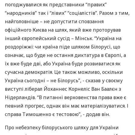
погоджувалися як представники “правих”
“народників” так і “лівих” “соціалістів”. Разом з тим,
найголовніше – не допустити сповзання
офіційного Києва на шлях, який вже проторував
інший європейський сусід – Мінськ. “Україна на
роздоріжжі: чи країна піде шляхом Білорусі, що
означає, що буде не остання диктатура в Європі, а
їх вже буде дві, або Україна буде розвиватися як
сучасна демократія. Це також можливо, оскільки
Україна сьогодні – не Білорусь”, - сказав у своєму
виступі ліберал Йоханнес Корнеліс Ван Баалєн з
Нідерландів. “В питанні верховенства права вже є
певний прогрес, однак він має матеріалізуватися. І
справа Тимошенко є тестовою”, - додав він.
Про небезпеку білоруського шляху для України