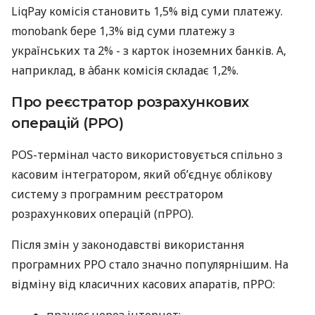
LiqPay комісія становить 1,5% від суми платежу.
monobank бере 1,3% від суми платежу з
українських та 2% - з карток іноземних банків. А,
наприклад, в àбанк комісія складає 1,2%.
Про реєстратор розрахункових
операцій (РРО)
POS-термінал часто використовується спільно з
касовим інтегратором, який об’єднує облікову
систему з програмним реєстратором
розрахункових операцій (пРРО).
Після змін у законодавстві використання
програмних РРО стало значно популярнішим. На
відміну від класичних касових апаратів, пРРО:
працює через інтернет;