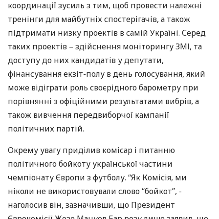
координації зусиль з тим, щоб провести належні
тренінги для майбутніх спостерігачів, а також
підтримати низку проектів в самій Україні. Серед
таких проектів – здійснення моніторингу ЗМІ, та
доступу до них кандидатів у депутати,
фінансування екзіт-полу в день голосування, який
може відіграти роль своєрідного барометру при
порівнянні з офіційними результатами вибрів, а
також вивчення передвиборчої кампанії
політичних партій.
Окрему увагу приділив комісар і питанню
політичного бойкоту української частини
чемпіонату Європи з футболу. “Як Комісія, ми
ніколи не використовували слово “бойкот”, -
наголосив він, зазначивши, що Президент
Єврокомісії Жозе Мануел Бар розу лише заявив, що