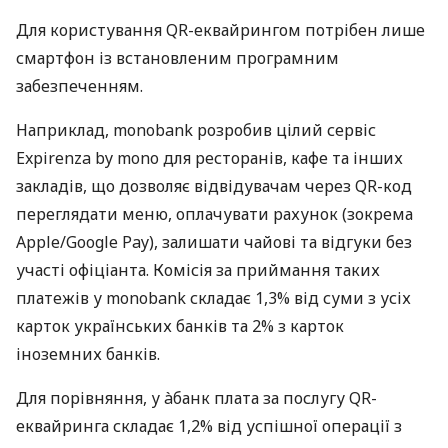
Для користування QR-еквайрингом потрібен лише
смартфон із встановленим програмним
забезпеченням.
Наприклад, monobank розробив цілий сервіс
Expirenza by mono для ресторанів, кафе та інших
закладів, що дозволяє відвідувачам через QR-код
переглядати меню, оплачувати рахунок (зокрема
Apple/Google Pay), залишати чайові та відгуки без
участі офіціанта. Комісія за приймання таких
платежів у monobank складає 1,3% від суми з усіх
карток українських банків та 2% з карток
іноземних банків.
Для порівняння, у àбанк плата за послугу QR-
еквайринга складає 1,2% від успішної операції з