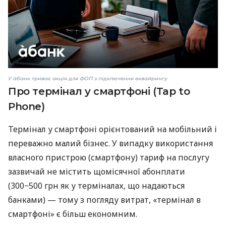
У àбанк триває акція для ФОП з підключення еквайрингу
Про термінал у смартфоні (Tap to
Phone)
Термінал у смартфоні орієнтований на мобільний і
переважно малий бізнес. У випадку використання
власного пристрою (смартфону) тариф на послугу
зазвичай не містить щомісячної абонплати
(300−500 грн як у терміналах, що надаються
банками) — тому з погляду витрат, «термінал в
смартфоні» є більш економним.