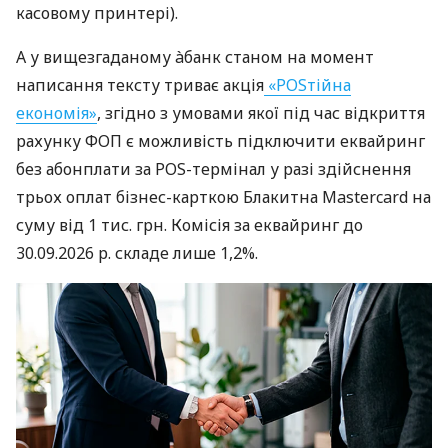
касовому принтері).
А у вищезгаданому àбанк станом на момент
написання тексту триває акція
«POSтійна
економія»
, згідно з умовами якої під час відкриття
рахунку ФОП є можливість підключити еквайринг
без абонплати за POS-термінал у разі здійснення
трьох оплат бізнес-карткою Блакитна Mastercard на
суму від 1 тис. грн. Комісія за еквайринг до
30.09.2026 р. складе лише 1,2%.