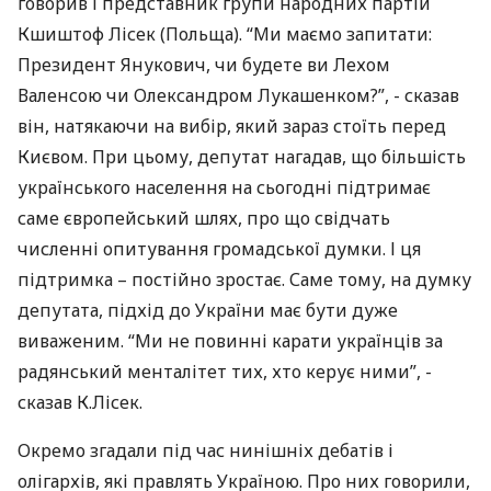
говорив і представник групи народних партій
Кшиштоф Лісек (Польща). “Ми маємо запитати:
Президент Янукович, чи будете ви Лехом
Валенсою чи Олександром Лукашенком?”, - сказав
він, натякаючи на вибір, який зараз стоїть перед
Києвом. При цьому, депутат нагадав, що більшість
українського населення на сьогодні підтримає
саме європейський шлях, про що свідчать
численні опитування громадської думки. І ця
підтримка – постійно зростає. Саме тому, на думку
депутата, підхід до України має бути дуже
виваженим. “Ми не повинні карати українців за
радянський менталітет тих, хто керує ними”, -
сказав К.Лісек.
Окремо згадали під час нинішніх дебатів і
олігархів, які правлять Україною. Про них говорили,