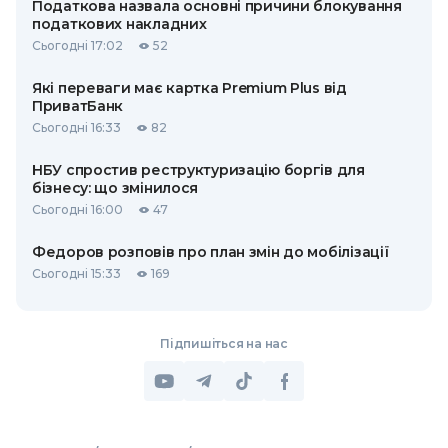
Податкова назвала основні причини блокування
податкових накладних
Сьогодні 17:02
52
Які переваги має картка Premium Plus від
ПриватБанк
Сьогодні 16:33
82
НБУ спростив реструктуризацію боргів для
бізнесу: що змінилося
Сьогодні 16:00
47
Федоров розповів про план змін до мобілізації
Сьогодні 15:33
169
Підпишіться на нас