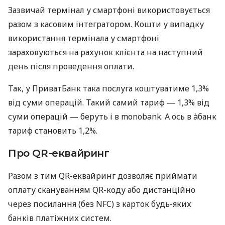
Зазвичай термінал у смартфоні використовується
разом з касовим інтегратором. Кошти у випадку
використання термінала у смартфоні
зараховуються на рахунок клієнта на наступний
день після проведення оплати.
Так, у ПриватБанк така послуга коштуватиме 1,3%
від суми операцій. Такий самий тариф — 1,3% від
суми операцій — беруть і в monobank. А ось в àбанк
тариф становить 1,2%.
Про QR-еквайринг
Разом з тим QR-еквайринг дозволяє приймати
оплату скануванням QR-коду або дистанційно
через посилання (без NFC) з карток будь-яких
банків платіжних систем.