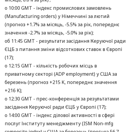
о 10:00 GMT - індекс промислових замовлень
(Manufacturing orders) у Німеччині за лютий
(прогноз +1.7% за місяць, -5.5% за рік, попереднє
значення -2.7% за місяць, -5.0% за рік);
об 11:45 GMT - результати засідання Керуючої ради
ЄЦБ з питання зміни відсоткових ставок в Європі
(17);
о 12:15 GMT - кількість робочих місць в
приватному секторі (ADP employment) у США за
березень (прогноз +215 K, попереднє значення
+216 K);
о 12:30 GMT - прес-конференція за результатами
засідання Керуючої ради ЄЦБ у Європі (17);
о 14:00 GMT - індекс ділової активності в сфері
послуг Інституту менеджменту (ISM Non-mfg
composite index) у США за березень (прогноз 56.7,