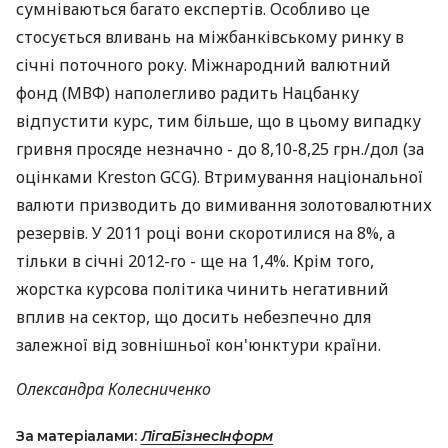
сумніваються багато експертів. Особливо це
стосується вливань на міжбанківському ринку в
січні поточного року. Міжнародний валютний
фонд (МВФ) наполегливо радить Нацбанку
відпустити курс, тим більше, що в цьому випадку
гривня просяде незначно - до 8,10-8,25 грн./дол (за
оцінками Kreston GCG). Втримування національної
валюти призводить до вимивання золотовалютних
резервів. У 2011 році вони скоротилися на 8%, а
тільки в січні 2012-го - ще на 1,4%. Крім того,
жорстка курсова політика чинить негативний
вплив на сектор, що досить небезпечно для
залежної від зовнішньої кон'юнктури країни.
Олександра Колесниченко
За матеріалами:
ЛігаБізнесІнформ