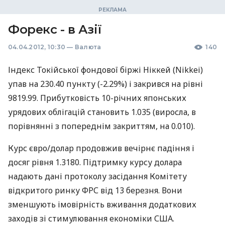
Форекс - в Азії
04.04.2012, 10:30
—
Валюта
140
Індекс Токійської фондової біржі Ніккей (Nikkei)
упав на 230.40 пункту (-2.29%) і закрився на рівні
9819.99. Прибутковість 10-річних японських
урядових облігацій становить 1.035 (виросла, в
порівнянні з попереднім закриттям, на 0.010).
Курс євро/долар продовжив вечірнє падіння і
досяг рівня 1.3180. Підтримку курсу долара
надають дані протоколу засідання Комітету
відкритого ринку ФРС від 13 березня. Вони
зменшують імовірність вживання додаткових
заходів зі стимулювання економіки США.