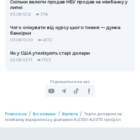
Скільки валюти продав НБУ продав на міжбанку у
липні
03.08 12:12
378
Чого очікувати від курсу цього тижня — думка
банкірки
03.08 10:00
4572
Як у США утилізують старі долари
02.08 02:17
1703
Підпишіться на нас
/
/
/
Finance.ua
Всі новини
Валюта
Торги доларом на
міжбанку відкрились у діапазоні 8,0330-8,0370 грн/дол