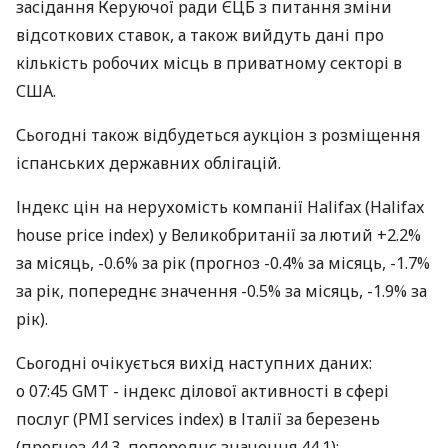
засідання Керуючої ради ЄЦБ з питання зміни
відсоткових ставок, а також вийдуть дані про
кількість робочих місць в приватному секторі в
США.
Сьогодні також відбудеться аукціон з розміщення
іспанських державних облігацій.
Індекс цін на нерухомість компанії Halifax (Halifax
house price index) у Великобританії за лютий +2.2%
за місяць, -0.6% за рік (прогноз -0.4% за місяць, -1.7%
за рік, попереднє значення -0.5% за місяць, -1.9% за
рік).
Сьогодні очікується вихід наступних даних:
о 07:45 GMT - індекс ділової активності в сфері
послуг (PMI services index) в Італії за березень
(прогноз 44.3, попереднє значення 44.1);