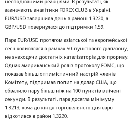
несподіваними реакціями. В результаті, як
зазначають аналітики FOREX CLUB в Україні,
EUR/USD завершила день в районі 1.3220, а
GBP/USD повернулася до підтримки 1.59.
Пара EUR/USD протягом азіатської та європейської
сесії коливалася в рамках 50-пунктового діапазону,
не знаходячи достатніх каталізаторів для прориву.
Однак американський реліз протоколу FOMC, що
показав більш оптимістичний настрій членів
Комітету, підтримав попит на долар США, що
обвалило пару більш ніж на 100 пунктів в лічені
секунди. В результаті, пара досягла мінімуму
1.3213, хоча до кінця торговельного дня євро
відкотився в район 1.3220.
GBP/USD утримувалася вище позначки 1.6000 аж до