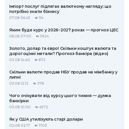
Імпорт послуг підлягає валютному нагляду: що
потрібно знати бізнесу
07.08 06:45
114
Яким буде курс у 2026−2027 роках — прогноз ЦЕС
06.08 07:00
5924
Золото, долар та євро! Скільки коштує валюта та
дорогоцінні метали? Прогноз банкіра (відео)
03.08 14:40
872
Скільки валюти продав НБУ продав на міжбанку у
липні
03.08 12:12
378
Чого очікувати від курсу цього тижня — думка
банкірки
03.08 10:00
4572
Як у США утилізують старі долари
02.08 02:17
1703