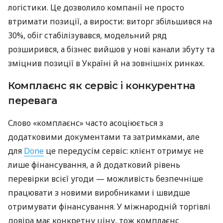
логістики. Це дозволило компанії не просто
втримати позиції, а вирости: виторг збільшився на
30%, обіг стабілізувався, модельний ряд
розширився, а бізнес вийшов у нові канали збуту та
зміцнив позиції в Україні й на зовнішніх ринках.
Комплаєнс як сервіс і конкурентна
перевага
Слово «комплаєнс» часто асоціюється з
додатковими документами та затримками, але
для
Done
це передусім сервіс: клієнт отримує не
лише фінансування, а й додатковий рівень
перевірки всієї угоди — можливість безпечніше
працювати з новими виробниками і швидше
отримувати фінансування. У міжнародній торгівлі
довіра має конкретну ціну, тож комплаєнс