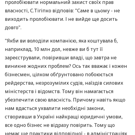
пролобіювати нормальний захист своїх прав
власності, С.Тігіпко відповів: "Саме в цьому - не
виходить пролобіювати. І не вийде ще досить
довго".
"Якби ви володіли компанією, яка коштувала б,
наприклад, 10 млн дол, невже ви б тут її
зареєстрували, повіривши владі, що завтра не
виникне жодних проблем? Ось так вважає і кожен
бізнесмен, цілком обґрунтовано побоюється
рейдерства, незрозумілих судів, наїздів силових
міністерств і відомств. Тому він намагається
убезпечити свою власність. Причому навіть якщо
нам вдасться ухвалити необхідні закони,
створивши в Україні найкращі юридичні умови,
все одно бізнес не відразу повірить. Тому що
немає ще практики відповідної - в адміністраціях