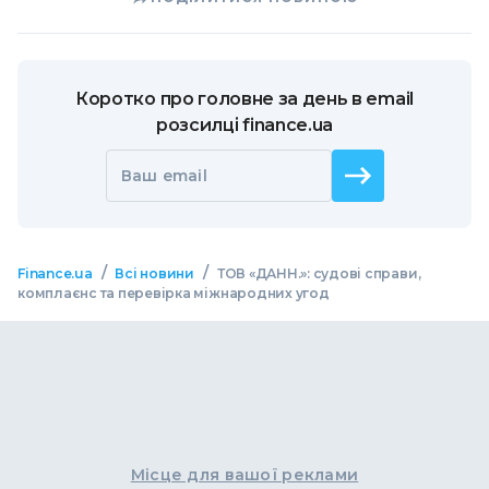
Коротко про головне за день в email
розсилці finance.ua
Ваш email
/
/
Finance.ua
Всі новини
ТОВ «ДАНН.»: судові справи,
комплаєнс та перевірка міжнародних угод
Місце для вашої реклами