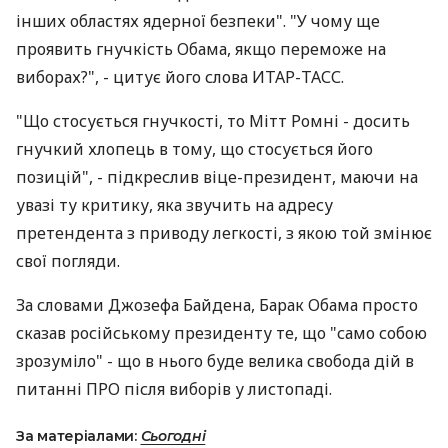
інших областях ядерної безпеки". "У чому ще
проявить гнучкість Обама, якщо переможе на
виборах?", - цитує його слова ИТАР-ТАСС.
"Що стосується гнучкості, то Мітт Ромні - досить
гнучкий хлопець в тому, що стосується його
позицій", - підкреслив віце-президент, маючи на
увазі ту критику, яка звучить на адресу
претендента з приводу легкості, з якою той змінює
свої погляди.
За словами Джозефа Байдена, Барак Обама просто
сказав російському президенту те, що "само собою
зрозуміло" - що в нього буде велика свобода дій в
питанні ПРО після виборів у листопаді.
За матеріалами:
Сьогодні