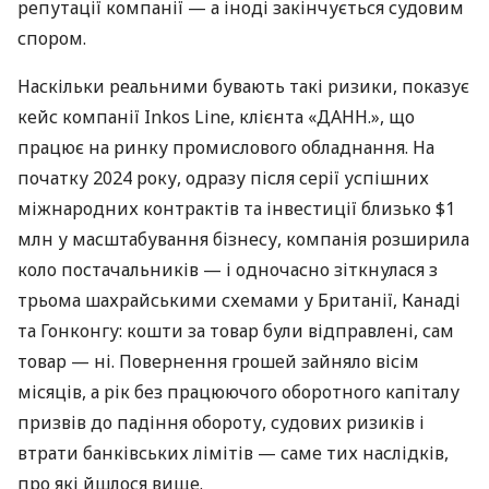
репутації компанії — а іноді закінчується судовим
спором.
Наскільки реальними бувають такі ризики, показує
кейс компанії Inkos Line, клієнта «ДАНН.», що
працює на ринку промислового обладнання. На
початку 2024 року, одразу після серії успішних
міжнародних контрактів та інвестиції близько $1
млн у масштабування бізнесу, компанія розширила
коло постачальників — і одночасно зіткнулася з
трьома шахрайськими схемами у Британії, Канаді
та Гонконгу: кошти за товар були відправлені, сам
товар — ні. Повернення грошей зайняло вісім
місяців, а рік без працюючого оборотного капіталу
призвів до падіння обороту, судових ризиків і
втрати банківських лімітів — саме тих наслідків,
про які йшлося вище.