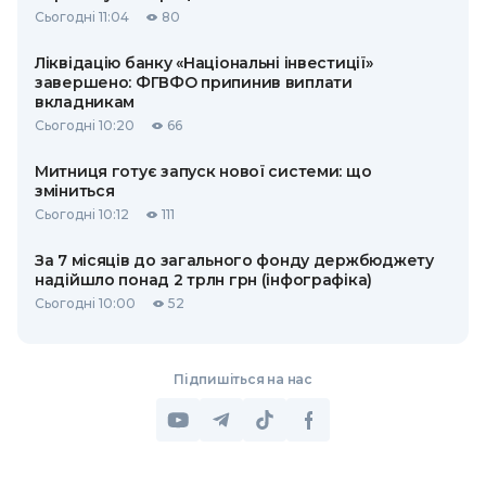
Сьогодні 11:04
80
Ліквідацію банку «Національні інвестиції»
завершено: ФГВФО припинив виплати
вкладникам
Сьогодні 10:20
66
Митниця готує запуск нової системи: що
зміниться
Сьогодні 10:12
111
За 7 місяців до загального фонду держбюджету
надійшло понад 2 трлн грн (інфографіка)
Сьогодні 10:00
52
Підпишіться на нас