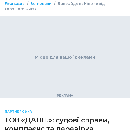
/
/
Finance.ua
Всі новини
Бізнес йде на Кіпр не від
хорошого життя
Місце для вашої реклами
ПАРТНЕРСЬКА
ТОВ «ДАНН.»: судові справи,
комплаєнс та перевірка