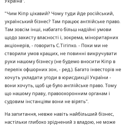
Україна".
"Чим Кіпр цікавий? Чому туди йде російський,
український бізнес? Там працює англійське право.
Там зовсім інші, набагато більш надійні умови
щодо захисту власності і, зокрема, міноритарних
акціонерів, - говорить С.Тігіпко. - Поки ми не
створили умов кращих, не повинні викручувати
руки нашому бізнесу (не будемо вносити Кіпр в
перелік офшорних зон, - ред.). Багато інвесторів не
хочуть укладати угоди в юрисдикції України -
вони хочуть, щоб це було англійське право. Тому
що нашому праву, правоохоронним органам і
судовим інстанціям вони не вірять".
На запитання, невже навіть найбільший бізнес,
настільки глибоко зріднений з владою, не може