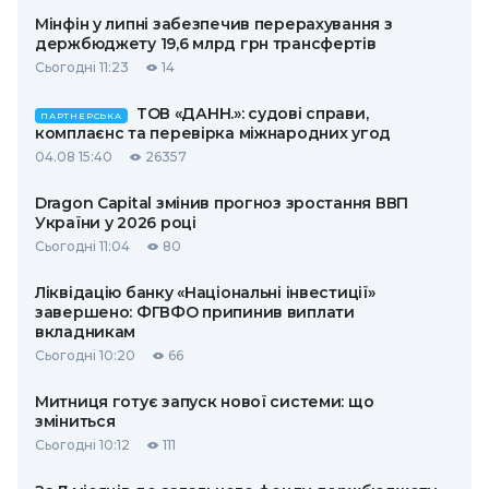
Мінфін у липні забезпечив перерахування з
держбюджету 19,6 млрд грн трансфертів
Сьогодні 11:23
14
ТОВ «ДАНН.»: судові справи,
ПАРТНЕРСЬКА
комплаєнс та перевірка міжнародних угод
04.08 15:40
26357
Dragon Capital змінив прогноз зростання ВВП
України у 2026 році
Сьогодні 11:04
80
Ліквідацію банку «Національні інвестиції»
завершено: ФГВФО припинив виплати
вкладникам
Сьогодні 10:20
66
Митниця готує запуск нової системи: що
зміниться
Сьогодні 10:12
111