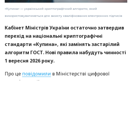
«Купина» — український криптографічний алгоритм, який
використовуватиметься для захисту кваліфікованих електронних підписів
Кабінет Міністрів України остаточно затвердив
перехід на національні криптографічні
стандарти «Купина», які замінять застарілий
алгоритм ГОСТ. Нові правила набудуть чинності
1 вересня 2026 року.
Про це
повідомили
в Міністерстві цифрової
трансформації.
«Купина» — український криптографічний
алгоритм, який використовуватиметься для
захисту кваліфікованих електронних підписів
(КЕП).