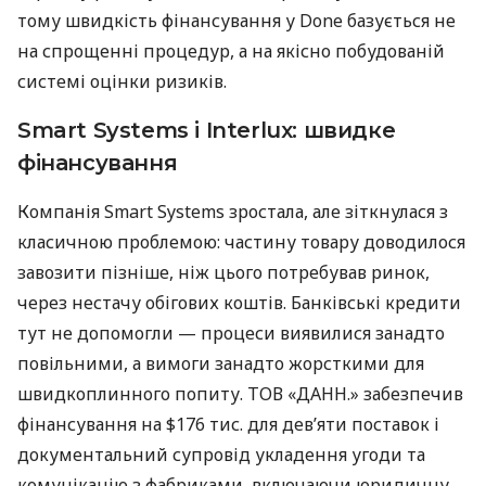
тому швидкість фінансування у Done базується не
на спрощенні процедур, а на якісно побудованій
системі оцінки ризиків.
Smart Systems і Interlux: швидке
фінансування
Компанія Smart Systems зростала, але зіткнулася з
класичною проблемою: частину товару доводилося
завозити пізніше, ніж цього потребував ринок,
через нестачу обігових коштів. Банківські кредити
тут не допомогли — процеси виявилися занадто
повільними, а вимоги занадто жорсткими для
швидкоплинного попиту. ТОВ «ДАНН.» забезпечив
фінансування на $176 тис. для дев’яти поставок і
документальний супровід укладення угоди та
комунікацію з фабриками, включаючи юридичну