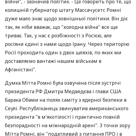
війни", - зазначив політик. - Це говорить про те, що
колишній губернатор штату Массачусетс Ромні
дуже мало знає щодо зовнішньої політики. Він діє
так, як ніби вважає, що "холодна війна" все ще
триває. Так, у нас є розбіжності з Росією, але
росіяни єдині з нами щодо Ірану. Через територію
Росії проходить один з двох шляхів, по яких ми
доставляємо вантажі нашим військам в
Афганістані".
Думка Мітта Ромні була озвучена після зустрічі
президента РФ Дмитра Медведєва і глави США
Барака Обами на полях саміту з ядерної безпеки в
Сеулі. Республіканець звинуватив американського
президента "в м'якотілості і практично повній
безпорадності на міжнародній арені". З точки зору
Мітта Ромні, він "податливий з питання ПРО і в