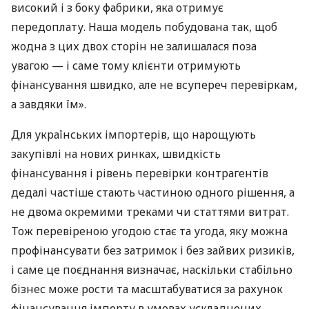
високий і з боку фабрики, яка отримує
передоплату. Наша модель побудована так, щоб
жодна з цих двох сторін не залишалася поза
увагою — і саме тому клієнти отримують
фінансування швидко, але не всупереч перевіркам,
а завдяки їм».
Для українських імпортерів, що нарощують
закупівлі на нових ринках, швидкість
фінансування і рівень перевірки контрагентів
дедалі частіше стають частиною одного рішення, а
не двома окремими треками чи статтями витрат.
Тож перевіреною угодою стає та угода, яку можна
профінансувати без затримок і без зайвих ризиків,
і саме це поєднання визначає, наскільки стабільно
бізнес може рости та масштабуватися за рахунок
фінансування імпорту в умовах ускладнених