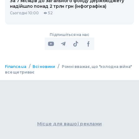
За 7 місяців до загального фонду держбюджету
надійшло понад 2 трлн грн (інфографіка)
Сьогодні 10:00
52
Підпишіться на нас
/
/
Finance.ua
Всі новини
Ромні вважає, що "холодна війна"
все ще триває
Місце для вашої реклами