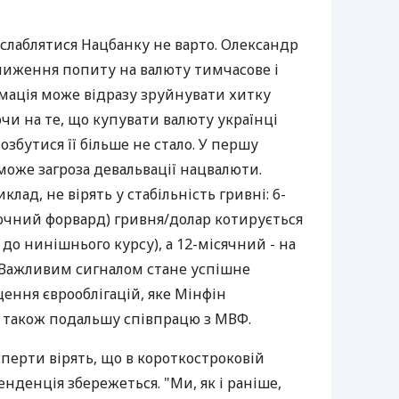
слаблятися Нацбанку не варто. Олександр
иження попиту на валюту тимчасове і
рмація може відразу зруйнувати хитку
чи на те, що купувати валюту українці
збутися її більше не стало. У першу
може загроза девальвації нацвалюти.
клад, не вірять у стабільність гривні: 6-
очний форвард) гривня/долар котирується
 до нинішнього курсу), а 12-місячний - на
. Важливим сигналом стане успішне
ення єврооблігацій, яке Мінфін
а також подальшу співпрацю з МВФ.
перти вірять, що в короткостроковій
нденція збережеться. "Ми, як і раніше,