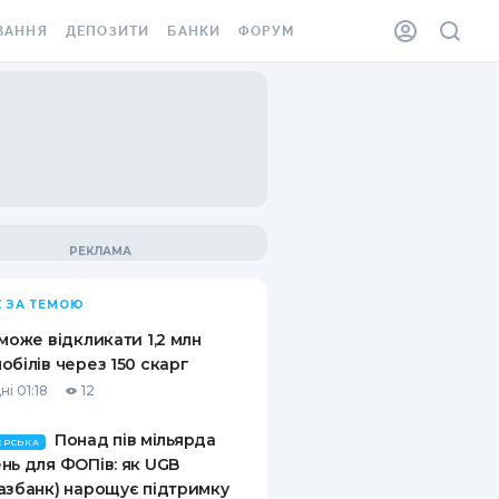
ВАННЯ
ДЕПОЗИТИ
БАНКИ
ФОРУМ
ІЛКА
ВСІ ДЕПОЗИТИ
ВСІ БАНКИ
АННЯ ЖИТЛА ВІД
ДЕПОЗИТИ В USD
ВІДГУКИ ПРО БАНКИ
 ШАХЕДІВ
ДЕПОЗИТИ В EUR
МІКРОФІНАНСОВІ
ХОВКА ЗА КОРДОН
ОРГАНІЗАЦІЇ
БОНУС ДО ДЕПОЗИТІВ
ВІДГУКИ ПРО МФО
УМОВИ АКЦІЇ
КАРТА
 ЗА ТЕМОЮ
ПИТАННЯ ТА ВІДПОВІДІ
ННА ВІНЬЄТКА
 може відкликати 1,2 млн
ДЕПОЗИТНИЙ КАЛЬКУЛЯТОР
обілів через 150 скарг
 СПІВРОБІТНИКІВ
і 01:18
12
ПУТІВНИКИ ПО
SSISTANCE
ЗАОЩАДЖЕННЯМ
Понад пів мільярда
ЕРСЬКА
нь для ФОПів: як UGB
АННЯ ВІД
азбанк) нарощує підтримку
Х ВИПАДКІВ