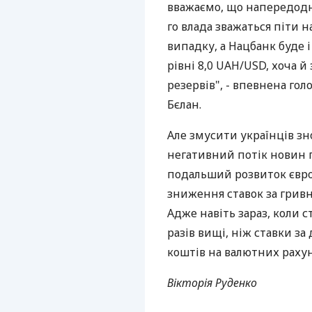
вважаємо, що напередодн
го влада зважаться піти 
випадку, а Нацбанк буде 
рівні 8,0 UAH/USD, хоча й
резервів", - впевнена го
Бєлан.
Але змусити українців зн
негативний потік новин п
подальший розвиток європ
зниження ставок за грив
Адже навіть зараз, коли с
разів вищі, ніж ставки за
коштів на валютних рахун
Вікторія Руденко