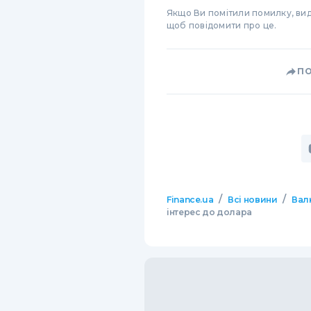
Якщо Ви помітили помилку, виді
щоб повідомити про це.
П
/
/
Finance.ua
Всі новини
Вал
інтерес до долара