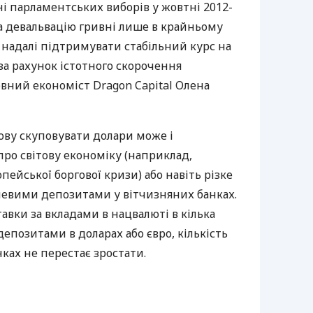
і парламентських виборів у жовтні 2012-
на девальвацію гривні лише в крайньому
і надалі підтримувати стабільний курс на
 за рахунок істотного скорочення
ловний економіст Dragon Capital Олена
ову скуповувати долари може і
ро світову економіку (наприклад,
ейської боргової кризи) або навіть різке
невими депозитами у вітчизняних банках.
тавки за вкладами в нацвалюті в кілька
 депозитами в доларах або євро, кількість
ках не перестає зростати.