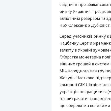
свідчить про збалансован
ринку України", - розпов
валютним резервом та зд
НБУ Олександр Дубіхвіст.
Серед учасників ринку є 
Нацбанку Сергій Яременк
валюту в Україні зумовле
"Жорстка монетарна полі
вільних грошей в системі
Міжнародного центру пе
Жолудь. Частково підтвер
компанії GfK Ukraine: нез
українців покращилися (+
го), витрачати заощаджен
ще обережне з великими 