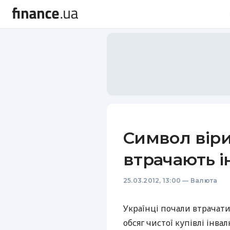
Символ віри
втрачають і
25.03.2012, 13:00
—
Валюта
Українці почали втрачати
обсяг чистої купівлі інва