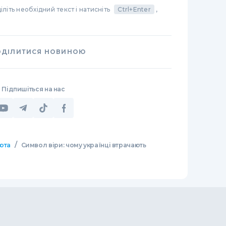
літь необхідний текст і натисніть
Ctrl+Enter
,
ОДІЛИТИСЯ НОВИНОЮ
Підпишіться на нас
/
юта
Символ віри: чому українці втрачають