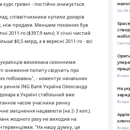
 курс гривні - постійно знижується.
малог
РЕЙТИНГ ДЕБЕТОВИХ
ПУТІВНИ
04.08 
КАРТОК
СТРАХУ
лад, співвітчизники купили доларів
Space
е, ніж продали. Меншим показник був
ЩОМІСЯЧНИЙ ОГЛЯД
ВСІ СТРА
створ
ні 2011-го ($397,9 млн). У січні чистий
КЕШБЕКУ
мобіл
СТРАХОВ
льше $0,5 млрд, а в вересні 2011-го - всі
Сьогод
ПУТІВНИКИ ПО
БАНКІВСЬКИХ КАРТКАХ
ВІДГУКИ
КОМПАНІ
OpenA
а українців викликана сезонними
упере
ДОСТАВК
праці
пі зниження попиту свідчить про
Вчора 
их побоювань", - коментує начальник
КОНТАКТ
их ринків ING Bank Україна Олександр
На ук
долара в Україні стабільний вже
заряд
станнім часом учасники ринку
Вчора 
чне зміцнення нацвалюти (на 2-3 коп.).
Apple
анк жодного разу не виходив на
ключо
нтервенціями. "На нашу думку, це
Вчора 