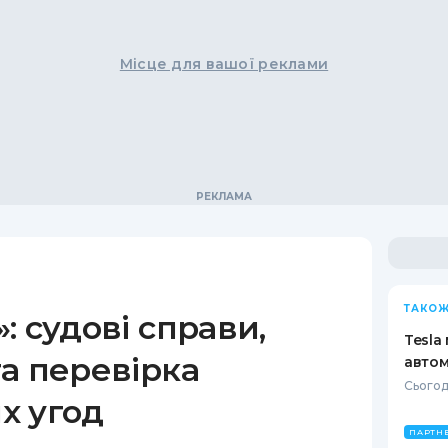
Місце для вашої реклами
ТАКОЖ
: судові справи,
Tesla
а перевірка
автом
Сьогодн
х угод
ПАРТН