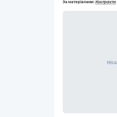
За матеріалами:
Контракти
Місц