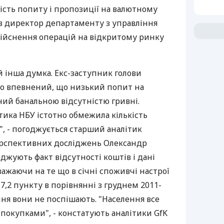
ість попиту і пропозиції на валютному
ів директор департаменту з управління
ійснення операцій на відкритому ринку
й інша думка. Екс-заступник голови
о впевнений, що низький попит на
ний банальною відсутністю гривні.
тика НБУ істотно обмежила кількість
", - погоджується старший аналітик
рспективних досліджень Олександр
джують факт відсутності коштів і дані
важаючи на те що в січні споживчі настрої
7,2 пункту в порівнянні з груднем 2011-
ня вони не поспішають. "Населення все
покупками", - констатують аналітики GfK