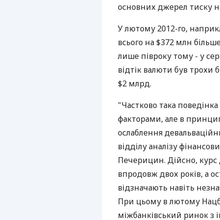
основних джерел тиску на
У лютому 2012-го, наприк
всього на $372 млн більш
лише півроку тому - у серп
відтік валюти був трохи бі
$2 млрд.
"Частково така поведінк
факторами, але в принци
ослаблення девальваційн
відділу аналізу фінансов
Печерицин. Дійсно, курс 
впродовж двох років, а о
відзначають навіть незна
При цьому в лютому Нацб
міжбанківський ринок з і