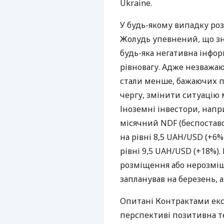
Ukraine.
У будь-якому випадку роз
Жолудь упевнений, що зн
будь-яка негативна інфо
рівновагу. Адже незважаю
стали менше, бажаючих по
чергу, змінити ситуацію 
Іноземні інвестори, напри
місячний NDF (беспостав
на рівні 8,5 UAH/USD (+6%
рівні 9,5 UAH/USD (+18%)
розміщення або нерозміщ
запланував на березень, 
Опитані Контрактами екс
перспективі позитивна те