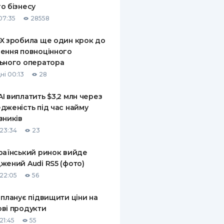
о бізнесу
КИ ПО
07:35
28558
ВАННЮ
X зробила ще один крок до
ХОВІ ПОЛІСИ
ення повноцінного
ьного оператора
І КОМПАНІЇ
ні 00:13
28
 ПРО СТРАХОВІ
Ї
I виплатить $3,2 млн через
дженість під час найму
А І ОПЛАТА
вників
23:34
23
И
раїнський ринок вийде
жений Audi RS5 (фото)
22:05
56
 планує підвищити ціни на
ві продукти
21:45
55