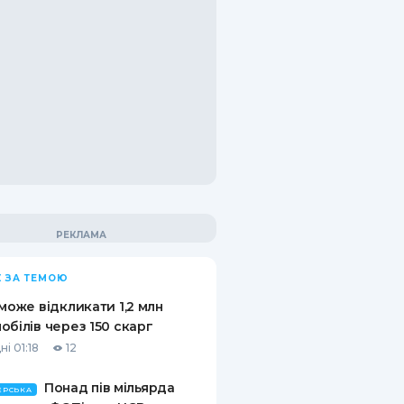
 ЗА ТЕМОЮ
 може відкликати 1,2 млн
обілів через 150 скарг
і 01:18
12
Понад пів мільярда
ЕРСЬКА