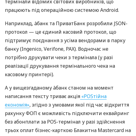
термінали відомих світових виробників, що
працюють під операційною системою Android.
Наприклад, àбанк та ПриватБанк розробили JSON-
протокол — це єдиний касовий протокол, що
підтримує поєднання з усіма вендорами в парку
банку (Ingenico, Verifone, PAX). Водночас не
потрібно друкувати чеки з термінала (у разі
реалізації друкування термінального чека на
касовому принтері).
А у вищезгаданому àбанк станом на момент
написання тексту триває акція
«POSтійна
економія»
, згідно з умовами якої під час відкриття
рахунку ФОП є можливість підключити еквайринг
без абонплати за POS-термінал у разі здійснення
трьох оплат бізнес-карткою Блакитна Mastercard на