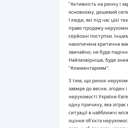
"Активність на ринку і за
основному, дешевий сегмен
І люди, які під час цієї 
право продажу нерухомост
серйозні поступки. Іншим
накопичена критична маса,
звичайно, не буде падіння
Найімовірніше, буде зниж
"Комментариям".
З тим, що ринок нерухомо
завмре до весни, згоден і
нерухомості України Євг
одну причину, яка зіграє
ситуації в найближчі міс
оцінки об'єкта нерухомос