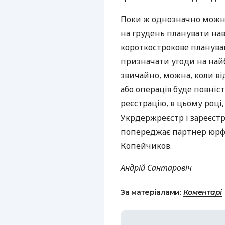
Поки ж однозначно можна
на грудень планувати навр
короткострокове плануван
призначати угоди на най
звичайно, можна, коли ві
або операція буде повні
реєстрацію, в цьому році, 
Укрдержреєстр і зареєстр
попереджає партнер юрф
Копейчиков.
Андрій Сантаровіч
За матеріалами:
Коментарі