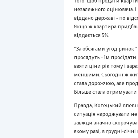
того, щоб продати кварти
незалежного оцінювача. І
віддано державі - по від
Якщо ж квартира придбан
віддається 5%.
"За обсягами угод ринок 
просядуть - їм просідати
взяти ціни рік тому і зар
меншими. Сьогодні ж жит
стала дорожчою, але прод
Більше стала отримувати д
Правда, Котецький впевн
ситуація народжувати не
завжди значно скорочував
якому разі, в грудні-січн