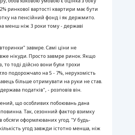
ру, обов'язковою умовою є оцінка з боку
 2% ринкової вартості квартири має бути
сотку на пенсійний фонд і як держмито.
а менш ніж 3 роки тому - державі
"вторинки" завмре. Самі ціни не
 вже нікуди. Просто завмре ринок. Якщо
аз, то тоді дійсно вони були трохи
ло подорожчало на 5 - 7%, нерухомість
авець більше отримувати на руки не став.
ержава податків", - розповів він.
ений, що особливих побоювань дана
 повинна. Так, сезонний фактор взимку
 обсяги оформлюваних угод. "У будь-
і кількість угод завжди істотно менша, ніж