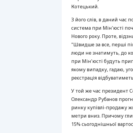
Котецький.
З його слів, в даний час 
система при Мін'юсті по
Нового року. Проте, відз
"Швидше за все, перші пі
люди не знатимуть, до ко
при Мін'юсті будуть прип
якому випадку, гадаю, уг
реєстрація відбуватиметьс
У той же час президент С
Олександр Рубанов прогн
ринку купівлі-продажу ж
метри вниз. Причому гли
15% сьогоднішньої вартос