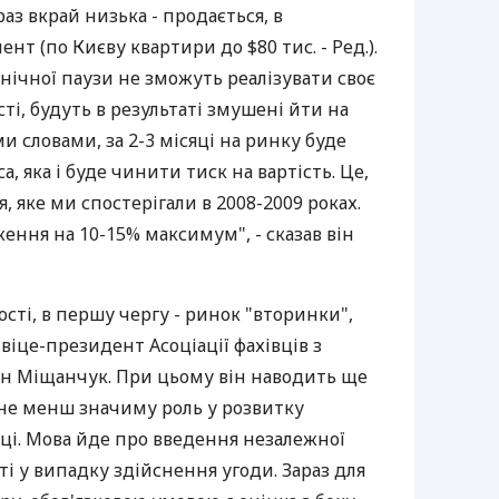
раз вкрай низька - продається, в
т (по Києву квартири до $80 тис. - Ред.).
технічної паузи не зможуть реалізувати своє
і, будуть в результаті змушені йти на
и словами, за 2-3 місяці на ринку буде
 яка і буде чинити тиск на вартість. Це,
, яке ми спостерігали в 2008-2009 роках.
ення на 10-15% максимум", - сказав він
сті, в першу чергу - ринок "вторинки",
 віце-президент Асоціації фахівців з
ен Міщанчук. При цьому він наводить ще
 не менш значиму роль у розвитку
яці. Мова йде про введення незалежної
ті у випадку здійснення угоди. Зараз для