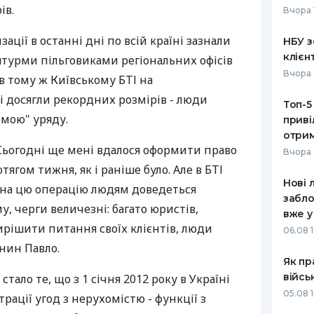
ів.
Вчора 
РЕЙТИНГ ДЕБЕТОВИХ
ПУТІВНИ
КАРТОК
СТРАХУ
ації в останні дні по всій країні зазнали
НБУ з
клієн
 штурми пільговиками регіональних офісів
ЩОМІСЯЧНИЙ ОГЛЯД
ВСІ СТРА
Вчора 
в тому ж Київському БТІ на
КЕШБЕКУ
СТРАХОВ
і досягли рекордних розмірів - люди
Топ-5
ПУТІВНИКИ ПО
рмою" уряду.
приві
БАНКІВСЬКИХ КАРТКАХ
ВІДГУКИ
КОМПАНІ
отрим
Сьогодні ще мені вдалося оформити право
Вчора 
ДОСТАВК
тягом тижня, як і раніше було. Але в БТІ
Нові 
на цю операцію людям доведеться
КОНТАКТ
забло
у, черги величезні: багато юристів,
вже у
ирішити питання своїх клієнтів, люди
06.08 1
янин Павло.
Як пр
війсь
ало те, що з 1 січня 2012 року в Україні
05.08 1
рації угод з нерухомістю - функції з