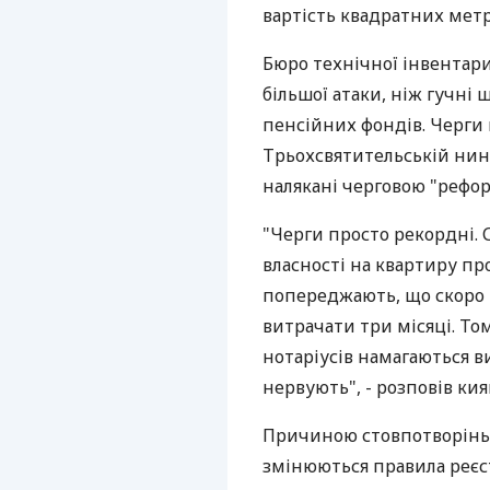
вартість квадратних метр
Бюро технічної інвентариз
більшої атаки, ніж гучні
пенсійних фондів. Черги 
Трьохсвятительській нин
налякані черговою "рефо
"Черги просто рекордні. 
власності на квартиру про
попереджають, що скоро 
витрачати три місяці. Том
нотаріусів намагаються в
нервують", - розповів ки
Причиною стовпотворінь ст
змінюються правила реєст