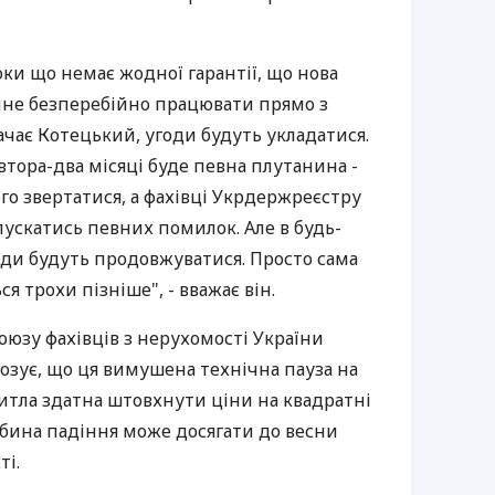
поки що немає жодної гарантії, що нова
чне безперебійно працювати прямо з
начає Котецький, угоди будуть укладатися.
втора-два місяці буде певна плутанина -
го звертатися, а фахівці Укрдержреєстру
ускатись певних помилок. Але в будь-
оди будуть продовжуватися. Просто сама
я трохи пізніше", - вважає він.
оюзу фахівців з нерухомості України
озує, що ця вимушена технічна пауза на
итла здатна штовхнути ціни на квадратні
бина падіння може досягати до весни
ті.