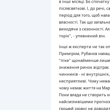
в інші місяці. Бо спочатку
післясвяткові. І, до речі
період для того, щоб нал
власності. Так що загальн
виходячи з сезонності. А
торік", - упевнений він.
Інші ж експерти не так о
Приміром, Рубанов налаш
"піке" щонайменше лише ч
зниження ринок відіграє.
чинників - ні внутрішніх,
несприятливі. Чому немає 
чому немає життя на Марс
Поки влада не створить к
найсміливішими прогнозам
грошей ззовні не доводит