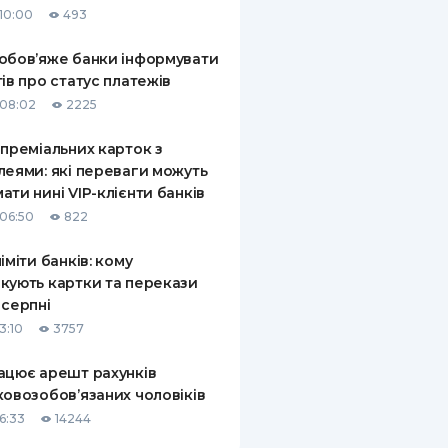
10:00
493
КИ ПО
ВАННЮ
обов’яже банки інформувати
тів про статус платежів
ХОВІ ПОЛІСИ
08:02
2225
І КОМПАНІЇ
 преміальних карток з
леями: які переваги можуть
 ПРО СТРАХОВІ
Ї
ати нині VIP-клієнти банків
06:50
822
А І ОПЛАТА
ліміти банків: кому
И
кують картки та перекази
 серпні
3:10
3757
ацює арешт рахунків
ковозобов’язаних чоловіків
6:33
14244