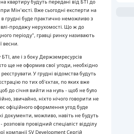
 на квартиру будуть передані від БТІ до
при Мін'юсті. Вже сьогодні експерти на
в грудні буде практично неможливо з
івлі-продажу нерухомості. Що ж до
дного періоду", гравці ринку називають
ї весни.
у БТІ, але і з боку Держземресурсів
 хто ще не оформив свої угоди, необхідно
 реєструвати. У грудні відомства будуть
страцію по тих об'єктах, по яких вже
щоб до січня вийти на нуль - щоб не було
ційно, звичайно, ніхто нічого говорити не
цес офіційного оформлення угод буде
кі документи, можливо, навіть не будуть
- розповів провідний спеціаліст відділу
ї компанії SV Development Сергій