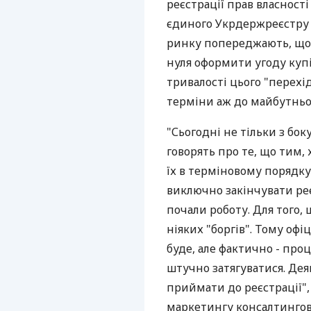
реєстрації прав власності
єдиного Укрдержреєстру 
ринку попереджають, що 
нуля оформити угоду куп
тривалості цього "перехі
терміни аж до майбутньо
"Сьогодні не тільки з бок
говорять про те, що тим,
їх в терміновому порядку
виключно закінчувати реє
почали роботу. Для того, 
ніяких "боргів". Тому офі
буде, але фактично - про
штучно затягуватися. Дея
приймати до реєстрації", 
маркетингу консалтингово