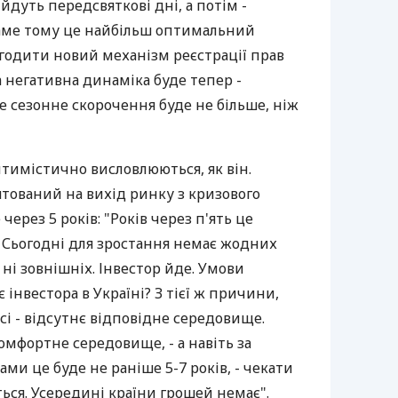
 йдуть передсвяткові дні, а потім -
, саме тому це найбільш оптимальний
агодити новий механізм реєстрації прав
а негативна динаміка буде тепер -
ле сезонне скорочення буде не більше, ніж
птимістично висловлюються, як він.
тований на вихід ринку з кризового
ерез 5 років: "Років через п'ять це
 Сьогодні для зростання немає жодних
 ні зовнішніх. Інвестор йде. Умови
інвестора в Україні? З тієї ж причини,
і - відсутнє відповідне середовище.
омфортне середовище, - а навіть за
и це буде не раніше 5-7 років, - чекати
ься. Усередині країни грошей немає".