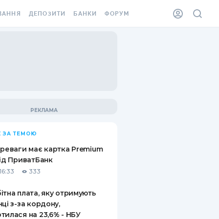
ВАННЯ
ДЕПОЗИТИ
БАНКИ
ФОРУМ
ІЛКА
ВСІ ДЕПОЗИТИ
ВСІ БАНКИ
АННЯ ЖИТЛА ВІД
ДЕПОЗИТИ В USD
ВІДГУКИ ПРО БАНКИ
 ШАХЕДІВ
ДЕПОЗИТИ В EUR
МІКРОФІНАНСОВІ
ХОВКА ЗА КОРДОН
ОРГАНІЗАЦІЇ
БОНУС ДО ДЕПОЗИТІВ
ВІДГУКИ ПРО МФО
УМОВИ АКЦІЇ
КАРТА
 ЗА ТЕМОЮ
ПИТАННЯ ТА ВІДПОВІДІ
ННА ВІНЬЄТКА
ереваги має картка Premium
ДЕПОЗИТНИЙ КАЛЬКУЛЯТОР
від ПриватБанк
 СПІВРОБІТНИКІВ
16:33
333
ПУТІВНИКИ ПО
SSISTANCE
ЗАОЩАДЖЕННЯМ
ітна плата, яку отримують
нці з-за кордону,
АННЯ ВІД
тилася на 23,6% - НБУ
Х ВИПАДКІВ