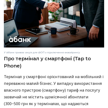
У àбанк триває акція для ФОП з підключення еквайрингу
Про термінал у смартфоні (Tap to
Phone)
Термінал у смартфоні орієнтований на мобільний і
переважно малий бізнес. У випадку використання
власного пристрою (смартфону) тариф на послугу
зазвичай не містить щомісячної абонплати
(300−500 грн як у терміналах, що надаються