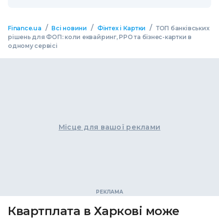
/
/
/
Finance.ua
Всі новини
Фінтех і Картки
ТОП банківських
рішень для ФОП: коли еквайринг, РРО та бізнес-картки в
одному сервісі
Місце для вашої реклами
Квартплата в Харкові може