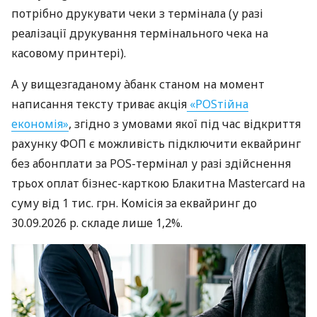
потрібно друкувати чеки з термінала (у разі
реалізації друкування термінального чека на
касовому принтері).
А у вищезгаданому àбанк станом на момент
написання тексту триває акція
«POSтійна
економія»
, згідно з умовами якої під час відкриття
рахунку ФОП є можливість підключити еквайринг
без абонплати за POS-термінал у разі здійснення
трьох оплат бізнес-карткою Блакитна Mastercard на
суму від 1 тис. грн. Комісія за еквайринг до
30.09.2026 р. складе лише 1,2%.