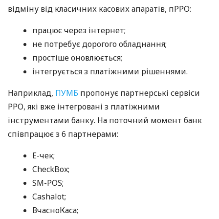
відміну від класичних касових апаратів, пРРО:
працює через інтернет;
не потребує дорогого обладнання;
простіше оновлюється;
інтегрується з платіжними рішеннями.
Наприклад,
ПУМБ
пропонує партнерські сервіси
РРО, які вже інтегровані з платіжними
інструментами банку. На поточний момент банк
співпрацює з 6 партнерами:
E-чек;
CheckBox;
SM-POS;
Cashalot;
ВчасноКаса;