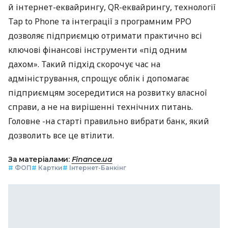
й інтернет-еквайрингу, QR-еквайрингу, технології
Tap to Phone та інтеграції з програмним РРО
дозволяє підприємцю отримати практично всі
ключові фінансові інструменти «під одним
дахом». Такий підхід скорочує час на
адміністрування, спрощує облік і допомагає
підприємцям зосередитися на розвитку власної
справи, а не на вирішенні технічних питань.
Головне -на старті правильно вибрати банк, який
дозволить все це втілити.
За матеріалами:
Finance.ua
#
ФОП
#
Картки
#
Інтернет-Банкінг