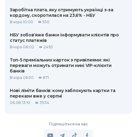
Заробітна плата, яку отримують українці з-за
кордону, скоротилася на 23,6% - НБУ
Вчора 10:00
550
НБУ зобов’яже банки інформувати клієнтів про
статус платежів
Вчора 08:02
2495
Топ-5 преміальних карток з привілеями: які
переваги можуть отримати нині VIP-клієнти
банків
Вчора 06:50
871
Нові ліміти банків: кому заблокують картки та
перекази вже у серпні
06.08 13:10
3934
Підпишіться на нас