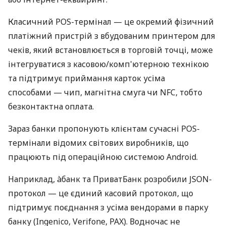
Класичний POS-термінал — це окремий фізичний
платіжний пристрій з вбудованим принтером для
чеків, який встановлюється в торговій точці, може
інтегруватися з касовою/комп'ютерною технікою
та підтримує приймання карток усіма
способами — чип, магнітна смуга чи NFC, тобто
безконтактна оплата.
Зараз банки пропонують клієнтам сучасні POS-
термінали відомих світових виробників, що
працюють під операційною системою Android.
Наприклад, àбанк та ПриватБанк розробили JSON-
протокол — це єдиний касовий протокол, що
підтримує поєднання з усіма вендорами в парку
банку (Ingenico, Verifone, PAX). Водночас не