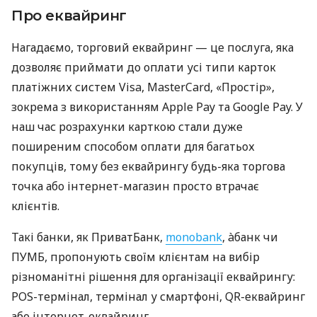
Про еквайринг
Нагадаємо, торговий еквайринг — це послуга, яка
дозволяє приймати до оплати усі типи карток
платіжних систем Visa, MasterCard, «Простір»,
зокрема з використанням Apple Pay та Google Pay. У
наш час розрахунки карткою стали дуже
поширеним способом оплати для багатьох
покупців, тому без еквайрингу будь-яка торгова
точка або інтернет-магазин просто втрачає
клієнтів.
Такі банки, як ПриватБанк,
monobank
, àбанк чи
ПУМБ, пропонують своїм клієнтам на вибір
різноманітні рішення для організації еквайрингу:
POS-термінал, термінал у смартфоні, QR-еквайринг
або інтернет-еквайринг.