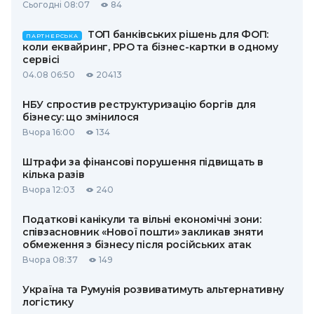
Сьогодні 08:07
84
ТОП банківських рішень для ФОП:
ПАРТНЕРСЬКА
коли еквайринг, РРО та бізнес-картки в одному
сервісі
04.08 06:50
20413
НБУ спростив реструктуризацію боргів для
бізнесу: що змінилося
Вчора 16:00
134
Штрафи за фінансові порушення підвищать в
кілька разів
Вчора 12:03
240
Податкові канікули та вільні економічні зони:
співзасновник «Нової пошти» закликав зняти
обмеження з бізнесу після російських атак
Вчора 08:37
149
Україна та Румунія розвиватимуть альтернативну
логістику