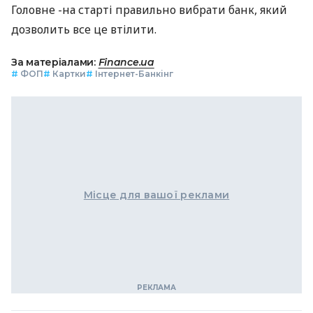
Головне -на старті правильно вибрати банк, який
дозволить все це втілити.
За матеріалами:
Finance.ua
#
ФОП
#
Картки
#
Інтернет-Банкінг
Місце для вашої реклами