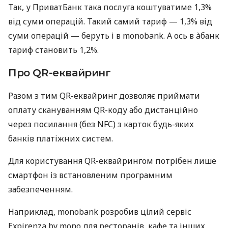
Так, у ПриватБанк така послуга коштуватиме 1,3%
від суми операцій. Такий самий тариф — 1,3% від
суми операцій — беруть і в monobank. А ось в àбанк
тариф становить 1,2%.
Про QR-еквайринг
Разом з тим QR-еквайринг дозволяє приймати
оплату скануванням QR-коду або дистанційно
через посилання (без NFC) з карток будь-яких
банків платіжних систем.
Для користування QR-еквайрингом потрібен лише
смартфон із встановленим програмним
забезпеченням.
Наприклад, monobank розробив цілий сервіс
Expirenza by mono для ресторанів, кафе та інших