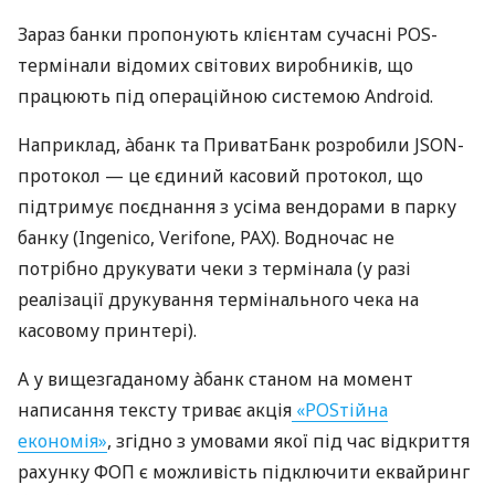
Зараз банки пропонують клієнтам сучасні POS-
термінали відомих світових виробників, що
працюють під операційною системою Android.
Наприклад, àбанк та ПриватБанк розробили JSON-
протокол — це єдиний касовий протокол, що
підтримує поєднання з усіма вендорами в парку
банку (Ingenico, Verifone, PAX). Водночас не
потрібно друкувати чеки з термінала (у разі
реалізації друкування термінального чека на
касовому принтері).
А у вищезгаданому àбанк станом на момент
написання тексту триває акція
«POSтійна
економія»
, згідно з умовами якої під час відкриття
рахунку ФОП є можливість підключити еквайринг