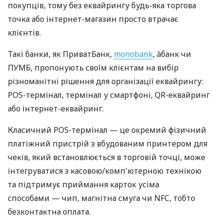
покупців, тому без еквайрингу будь-яка торгова
точка або інтернет-магазин просто втрачає
клієнтів.
Такі банки, як ПриватБанк,
monobank
, àбанк чи
ПУМБ, пропонують своїм клієнтам на вибір
різноманітні рішення для організації еквайрингу:
POS-термінал, термінал у смартфоні, QR-еквайринг
або інтернет-еквайринг.
Класичний POS-термінал — це окремий фізичний
платіжний пристрій з вбудованим принтером для
чеків, який встановлюється в торговій точці, може
інтегруватися з касовою/комп'ютерною технікою
та підтримує приймання карток усіма
способами — чип, магнітна смуга чи NFC, тобто
безконтактна оплата.