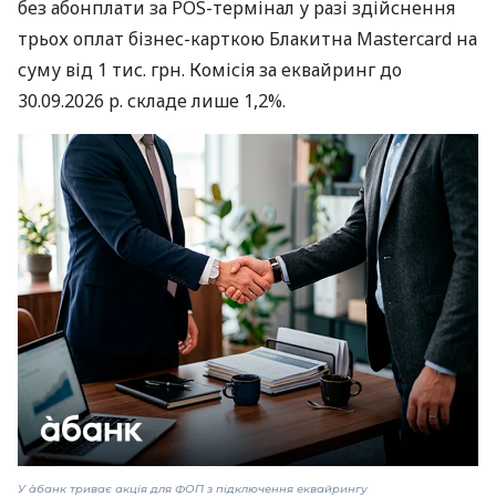
без абонплати за POS-термінал у разі здійснення
трьох оплат бізнес-карткою Блакитна Mastercard на
суму від 1 тис. грн. Комісія за еквайринг до
30.09.2026 р. складе лише 1,2%.
У àбанк триває акція для ФОП з підключення еквайрингу