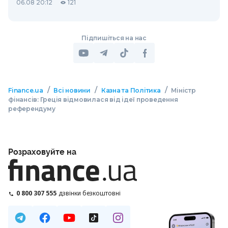
06.08 20:12
121
Підпишіться на нас
/
/
/
Finance.ua
Всі новини
Казна та Політика
Міністр
фінансів: Греція відмовилася від ідеї проведення
референдуму
Розраховуйте на
0 800 307 555
дзвінки безкоштовні