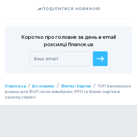
ПОДІЛИТИСЯ НОВИНОЮ
Коротко про головне за день в email
розсилці finance.ua
Ваш email
/
/
/
Finance.ua
Всі новини
Фінтех і Картки
ТОП банківських
рішень для ФОП: коли еквайринг, РРО та бізнес-картки в
одному сервісі