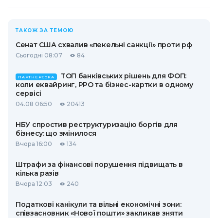
ТАКОЖ ЗА ТЕМОЮ
Сенат США схвалив «пекельні санкції» проти рф
Сьогодні 08:07
84
ТОП банківських рішень для ФОП:
ПАРТНЕРСЬКА
коли еквайринг, РРО та бізнес-картки в одному
сервісі
04.08 06:50
20413
НБУ спростив реструктуризацію боргів для
бізнесу: що змінилося
Вчора 16:00
134
Штрафи за фінансові порушення підвищать в
кілька разів
Вчора 12:03
240
Податкові канікули та вільні економічні зони:
співзасновник «Нової пошти» закликав зняти