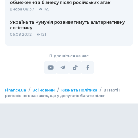
обмеження з бізнесу після російських атак
Вчора 08:37
149
Україна та Румунія розвиватимуть альтернативну
логістику
06.08 20:12
121
Підпишіться на нас
/
/
/
Finance.ua
Всі новини
Казна та Політика
В Партії
регіонів не вважають, що у депутатів багато пільг