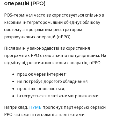
операцій (РРО)
POS-термінал часто використовується спільно з
касовим інтегратором, який об’єднує облікову
систему з програмним реєстратором
розрахункових операцій (пРРО).
Після змін у законодавстві використання
програмних РРО стало значно популярнішим. На
відміну від класичних касових апаратів, пРРО:
працює через інтернет;
не потребує дорогого обладнання;
простіше оновлюється;
інтегрується з платіжними рішеннями.
Наприклад,
ПУМБ
пропонує партнерські сервіси
РРО, які вже інтегровані з платіжними