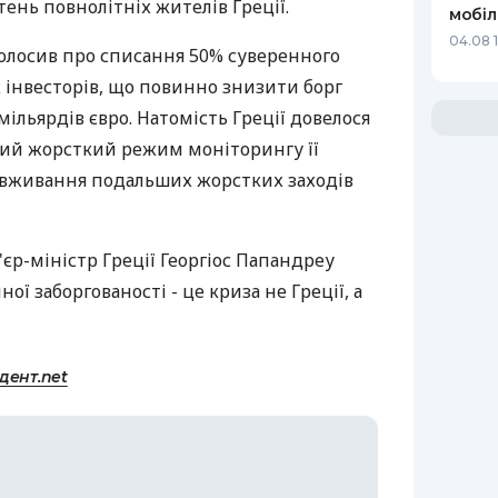
тень повнолітніх жителів Греції.
мобіл
04.08 
голосив про списання 50% суверенного
 інвесторів, що повинно знизити борг
мільярдів євро. Натомість Греції довелося
ний жорсткий режим моніторингу її
 вживання подальших жорстких заходів
'єр-міністр Греції Георгіос Папандреу
ої заборгованості - це криза не Греції, а
дент.net