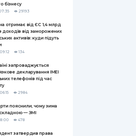
о бізнесу
КИ ПО
07:35
29193
ВАННЮ
на отримає від ЄС 1,4 млрд
ХОВІ ПОЛІСИ
з доходів від заморожених
ських активів: куди підуть
І КОМПАНІЇ
и
 ПРО СТРАХОВІ
09:12
134
Ї
аїні запроваджується
А І ОПЛАТА
язкове декларування IMEI
ьних телефонів під час
И
ту
06:15
2984
рти пояснили, чому зима
складною — ЗМІ
18:00
478
дент затвердив права