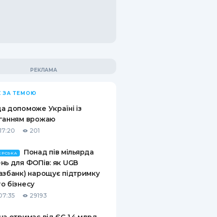
 ЗА ТЕМОЮ
а допоможе Україні із
ганням врожаю
17:20
201
Понад пів мільярда
ЕРСЬКА
нь для ФОПів: як UGB
азбанк) нарощує підтримку
о бізнесу
07:35
29193