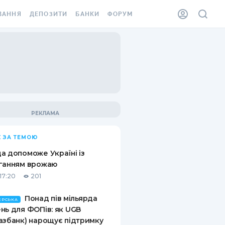
ВАННЯ
ДЕПОЗИТИ
БАНКИ
ФОРУМ
ІЛКА
ВСІ ДЕПОЗИТИ
ВСІ БАНКИ
АННЯ ЖИТЛА ВІД
ДЕПОЗИТИ В USD
ВІДГУКИ ПРО БАНКИ
 ШАХЕДІВ
ДЕПОЗИТИ В EUR
МІКРОФІНАНСОВІ
ХОВКА ЗА КОРДОН
ОРГАНІЗАЦІЇ
БОНУС ДО ДЕПОЗИТІВ
ВІДГУКИ ПРО МФО
УМОВИ АКЦІЇ
КАРТА
 ЗА ТЕМОЮ
ПИТАННЯ ТА ВІДПОВІДІ
ННА ВІНЬЄТКА
а допоможе Україні із
ДЕПОЗИТНИЙ КАЛЬКУЛЯТОР
ганням врожаю
 СПІВРОБІТНИКІВ
17:20
201
ПУТІВНИКИ ПО
SSISTANCE
ЗАОЩАДЖЕННЯМ
Понад пів мільярда
ЕРСЬКА
нь для ФОПів: як UGB
АННЯ ВІД
азбанк) нарощує підтримку
Х ВИПАДКІВ