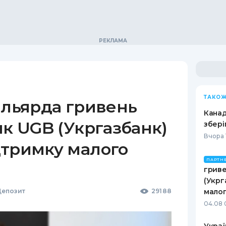
ТАКОЖ
ільярда гривень
Канад
як UGB (Укргазбанк)
збері
Вчора 
дтримку малого
ПАРТН
гриве
(Укрг
епозит
29188
малог
04.08 