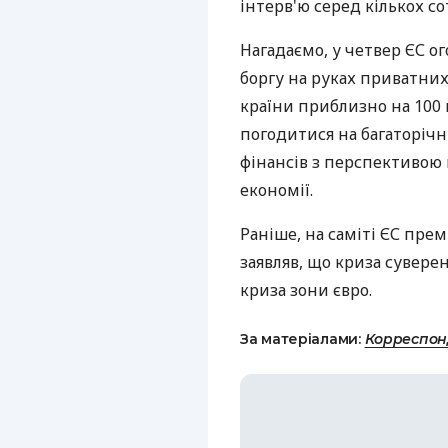
інтерв'ю серед кількох со
Нагадаємо, у четвер ЄС о
боргу на руках приватних
країни приблизно на 100 
погодитися на багаторіч
фінансів з перспективою
економії.
Раніше, на саміті ЄС прем
заявляв, що криза суверенн
криза зони євро.
За матеріалами:
Корреспон