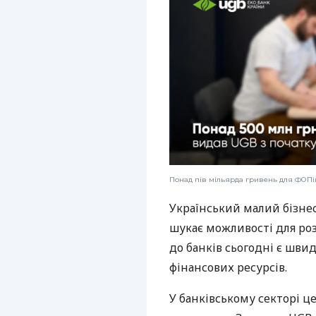
Понад пів мільярда гривень для ФОПів
Український малий бізне
шукає можливості для ро
до банків сьогодні є шви
фінансових ресурсів.
У банківському секторі ц