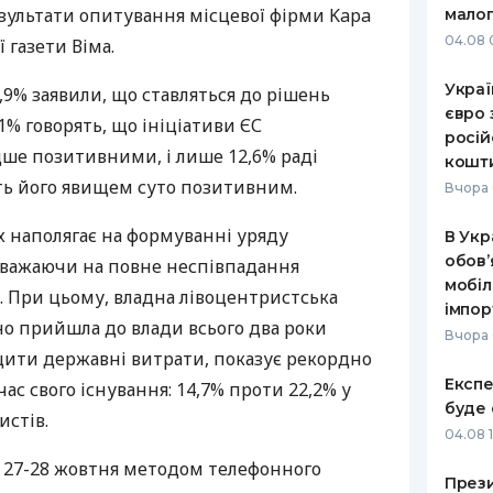
зультати опитування місцевої фірми Kapa
малог
РЕЙТИНГ ДЕБЕТОВИХ
ПУТІВНИ
04.08 
 газети Віма.
КАРТОК
СТРАХУ
Украї
,9% заявили, що ставляться до рішень
ЩОМІСЯЧНИЙ ОГЛЯД
ВСІ СТРА
євро 
1% говорять, що ініціативи ЄС
КЕШБЕКУ
росій
СТРАХОВ
ше позитивними, і лише 12,6% раді
кошт
ПУТІВНИКИ ПО
ть його явищем суто позитивним.
БАНКІВСЬКИХ КАРТКАХ
ВІДГУКИ
Вчора 
КОМПАНІ
х наполягає на формуванні уряду
В Укр
ДОСТАВК
обов’
езважаючи на повне неспівпадання
мобіл
. При цьому, владна лівоцентристська
КОНТАКТ
імпор
но прийшла до влади всього два роки
Вчора 
щити державні витрати, показує рекордно
Експе
ас свого існування: 14,7% проти 22,2% у
буде 
стів.
04.08 
 27-28 жовтня методом телефонного
Прези