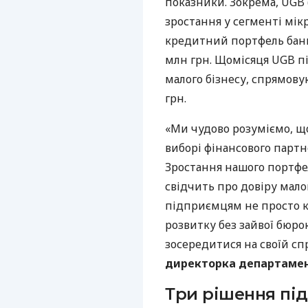
показники. Зокрема, UGB 
зростання у сегменті мік
кредитний портфель банк
млн грн. Щомісяця UGB пі
малого бізнесу, спрямову
грн.
«Ми чудово розуміємо, щ
виборі фінансового партне
Зростання нашого портфе
свідчить про довіру мало
підприємцям не просто к
розвитку без зайвої бюро
зосередитися на своїй спр
директорка департамент
Три рішення під