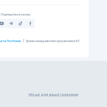
Підпишіться на нас
/
а та Політика
Греки незадоволені рішеннями ЄС
Місце для вашої реклами