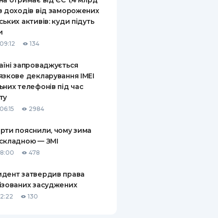
на отримає від ЄС 1,4 млрд
з доходів від заморожених
ських активів: куди підуть
и
09:12
134
аїні запроваджується
язкове декларування IMEI
ьних телефонів під час
ту
06:15
2984
рти пояснили, чому зима
складною — ЗМІ
18:00
478
дент затвердив права
ізованих засуджених
12:22
130