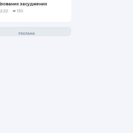
ізованих засуджених
12:22
130