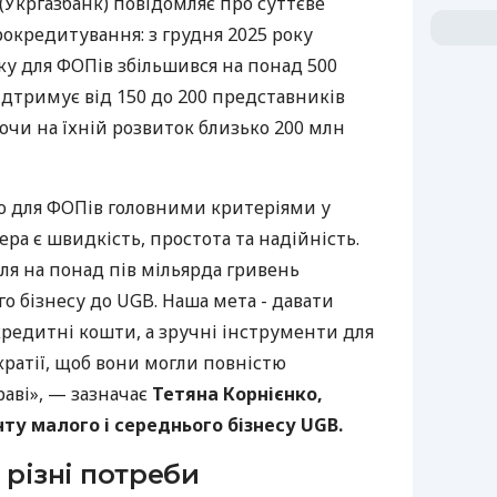
(Укргазбанк) повідомляє про суттєве
рокредитування: з грудня 2025 року
у для ФОПів збільшився на понад 500
дтримує від 150 до 200 представників
ючи на їхній розвиток близько 200 млн
о для ФОПів головними критеріями у
ра є швидкість, простота та надійність.
ля на понад пів мільярда гривень
го бізнесу до UGB. Наша мета - давати
редитні кошти, а зручні інструменти для
кратії, щоб вони могли повністю
аві», — зазначає
Тетяна Корнієнко,
у малого і середнього бізнесу UGB.
 різні потреби