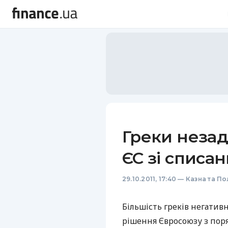
Греки неза
ЄС зі списа
29.10.2011, 17:40
—
Казна та По
Більшість греків негати
рішення Євросоюзу з поря