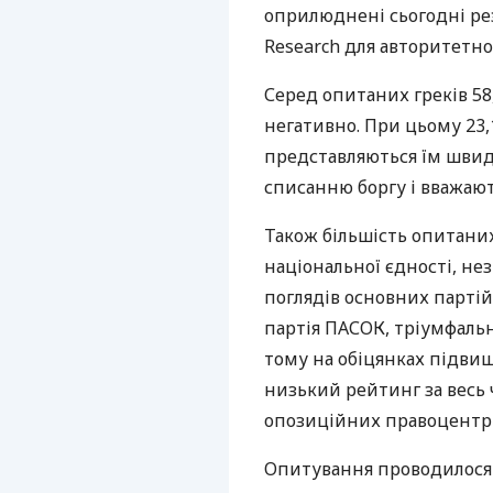
оприлюднені сьогодні ре
Research для авторитетної
Серед опитаних греків 58
негативно. При цьому 23,
представляються їм швид
списанню боргу і вважаю
Також більшість опитани
національної єдності, н
поглядів основних партій
партія ПАСОК, тріумфаль
тому на обіцянках підви
низький рейтинг за весь ч
опозиційних правоцентри
Опитування проводилося