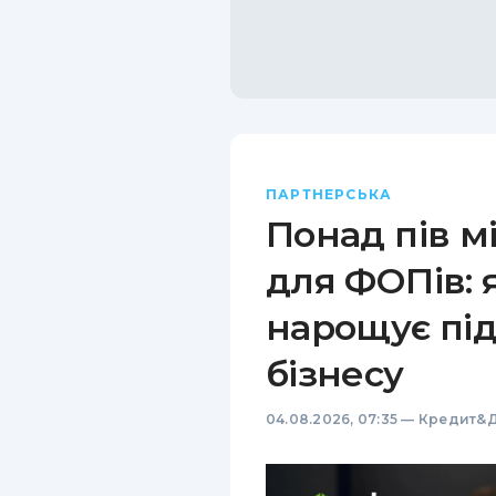
ПАРТНЕРСЬКА
Понад пів м
для ФОПів: 
нарощує пі
бізнесу
04.08.2026, 07:35
—
Кредит&Д