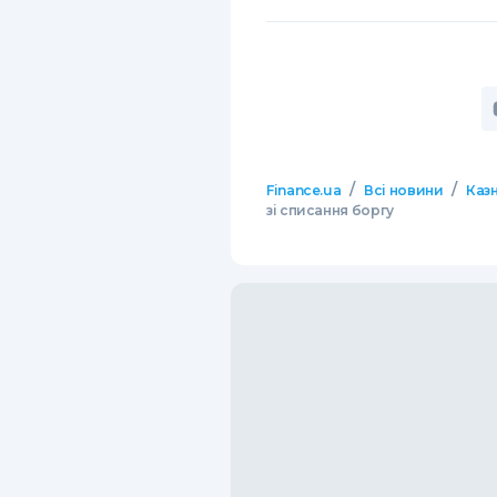
/
/
Finance.ua
Всі новини
Казн
зі списання боргу