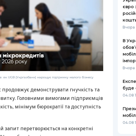
Украї
євро 
росій
кошт
Вчора 
В Укр
обов’
мобіл
імпор
Вчора 
: як UGB (Укргазбанк) нарощує підтримку малого бізнесу
Експе
буде 
с продовжує демонструвати гнучкість та
04.08 
звитку. Головними вимогами підприємців
дкість, мінімум бюрократії та доступність
Прези
мобіл
04.08 
ей запит перетворюється на конкретні