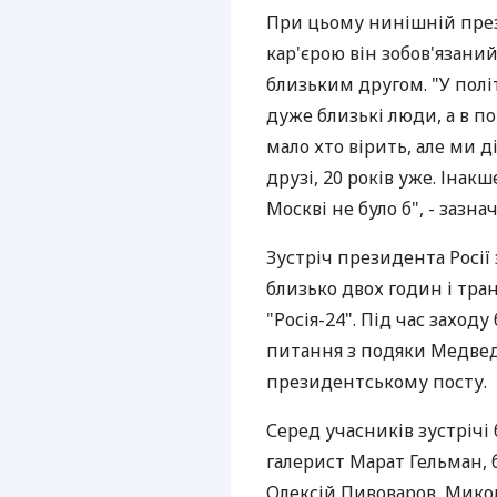
При цьому нинішній пре
кар'єрою він зобов'язаний
близьким другом. "У полі
дуже близькі люди, а в п
мало хто вірить, але ми д
друзі, 20 років уже. Інак
Москві не було б", - зазнач
Зустріч президента Росії
близько двох годин і тра
"Росія-24". Під час заход
питання з подяки Медведє
президентському посту.
Серед учасників зустрічі
галерист Марат Гельман, 
Олексій Пивоваров, Микола