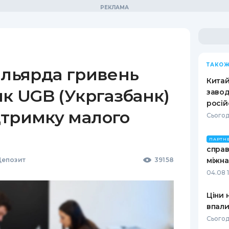
ТАКОЖ
ільярда гривень
Кита
як UGB (Укргазбанк)
завод
росій
дтримку малого
Сьогод
ПАРТН
справ
епозит
39158
міжна
04.08 
Ціни 
впали
Сьогод