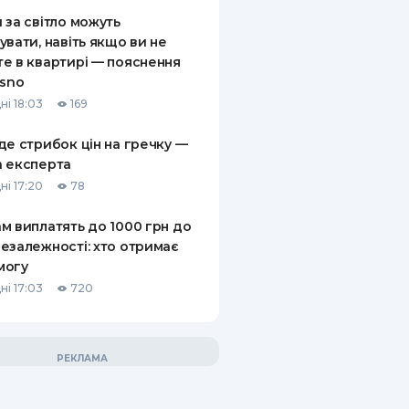
 за світло можуть
увати, навіть якщо ви не
е в квартирі — пояснення
asno
ні 18:03
169
де стрибок цін на гречку —
 експерта
ні 17:20
78
м виплатять до 1000 грн до
езалежності: хто отримає
могу
ні 17:03
720