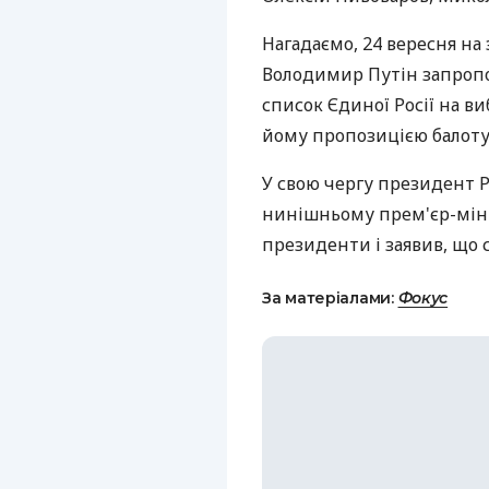
Нагадаємо, 24 вересня на з
Володимир Путін запроп
список Єдиної Росії на в
йому пропозицією балоту
У свою чергу президент
нинішньому прем'єр-міні
президенти і заявив, що 
За матеріалами:
Фокус