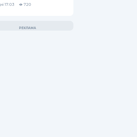
ні 17:03
720