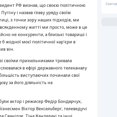
Сьогод
зидент РФ визнав, що своєю політичною
 Путіну і назвав главу уряду своїм
тиці, з точки зору наших підходів, ми
овсякденному житті ми просто, може в це
ійсно не конкуренти, а близькі товариші і
ше б жодної моєї політичної кар'єри в
ив він.
 зі своїми прихильниками тривала
нслювалася в ефірі державного телеканалу
у більшість виступаючих починали свої
ву за його діяльність на
 були актор і режисер Федір Бондарчук,
бізнесмен Віктор Вексельберг, телеведучі
 Сванідзе, Тіна Канделакі та інші.