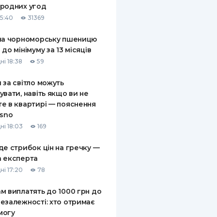
родних угод
КИ ПО
15:40
31369
ВАННЮ
на чорноморську пшеницю
ХОВІ ПОЛІСИ
 до мінімуму за 13 місяців
ні 18:38
59
І КОМПАНІЇ
 за світло можуть
 ПРО СТРАХОВІ
Ї
увати, навіть якщо ви не
е в квартирі — пояснення
А І ОПЛАТА
asno
ні 18:03
169
И
де стрибок цін на гречку —
 експерта
ні 17:20
78
м виплатять до 1000 грн до
езалежності: хто отримає
могу