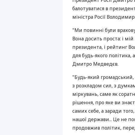
Президент Росії Дмитро 
балотуватися в президент
міністра Росії Володими
"Ми повинні були врахову
Вона досить проста: і мій
президента, і рейтинг В
для будь-якого політика, 
Дмитро Медведєв.
"Будь-який громадський, 
з розкладом сил, з думкам
міркувань, саме як сорат
рішення, про яке ви знаєт
самих себе, а заради тог
нашої держави... Це не по
продовжив політик, перед