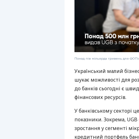
Понад пів мільярда гривень для ФОПів
Український малий бізне
шукає можливості для ро
до банків сьогодні є шви
фінансових ресурсів.
У банківському секторі ц
показники. Зокрема, UGB 
зростання у сегменті мік
кредитний портфель банк