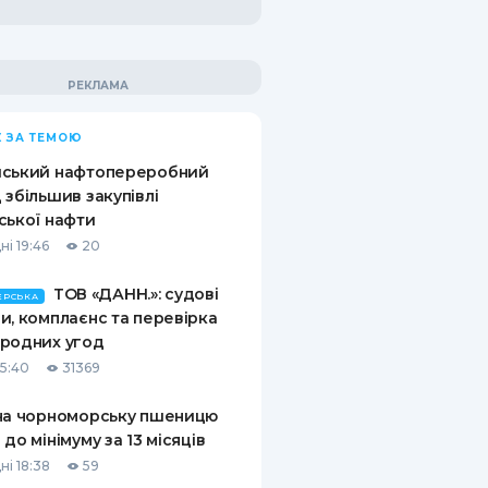
 ЗА ТЕМОЮ
йський нафтопереробний
 збільшив закупівлі
ської нафти
ні 19:46
20
ТОВ «ДАНН.»: судові
ЕРСЬКА
и, комплаєнс та перевірка
родних угод
15:40
31369
на чорноморську пшеницю
 до мінімуму за 13 місяців
ні 18:38
59