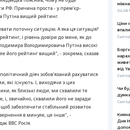
Медведєв пояснив, чому не буде
міжна
и РФ. Причина проста - у прем'єр-
РЕЙТИНГ ДЕБЕТОВИХ
ПУТІВНИ
04.08 
КАРТОК
СТРАХУ
ра Путіна вищий рейтинг.
Ціни 
ЩОМІСЯЧНИЙ ОГЛЯД
ВСІ СТРА
вати поточну ситуацію. А яка ця ситуація?
впали
КЕШБЕКУ
 рейтинг, і рівень довіри до мене, як до
Сьогод
СТРАХОВ
ПУТІВНИКИ ПО
олодимира Володимировича Путіна високі
Борги
БАНКІВСЬКИХ КАРТКАХ
ВІДГУКИ
але його рейтинг вищий", - зокрема, сказав
КОМПАНІ
нарах
живет
ДОСТАВК
від Y
політичний діяч зобов'язаний рахуватися
Сьогод
КОНТАКТ
и, які існують. І, виходячи з цих
Чи бу
ники, як близькі люди, ми схвалили те
думка
е, і, звичайно, схвалили його не заради
Сьогод
о, щоб забезпечити стабільний розвиток
вернення в минуле, це інше", -
Кияна
Дня Н
ає ВВС Росія.
допо