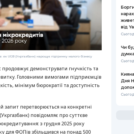
Борги
нарах
живет
від Y
Сьогод
Чи бу
думка
: як UGB (Укргазбанк) нарощує підтримку малого бізнесу
Сьогод
с продовжує демонструвати гнучкість та
Кияна
звитку. Головними вимогами підприємців
Дня Н
дкість, мінімум бюрократії та доступність
допо
Сьогод
ей запит перетворюється на конкретні
(Укргазбанк) повідомляє про суттєве
рокредитування: з грудня 2025 року
у для ФОПів збільшився на понад 500