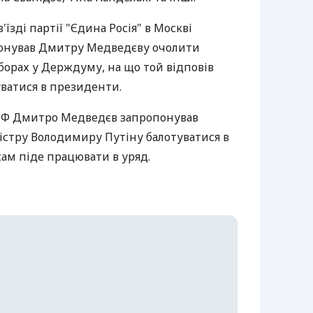
'їзді партії "Єдина Росія" в Москві
онував Дмитру Медведєву очолити
иборах у Держдуму, на що той відповів
ватися в президенти.
 РФ Дмитро Медведєв запропонував
стру Володимиру Путіну балотуватися в
сам піде працювати в уряд.