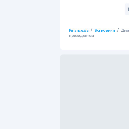
/
/
Finance.ua
Всі новини
Дми
президентом