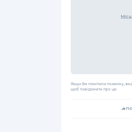
Місц
Якщо Ви помітили помилку, виді
щоб повідомити про це.
П