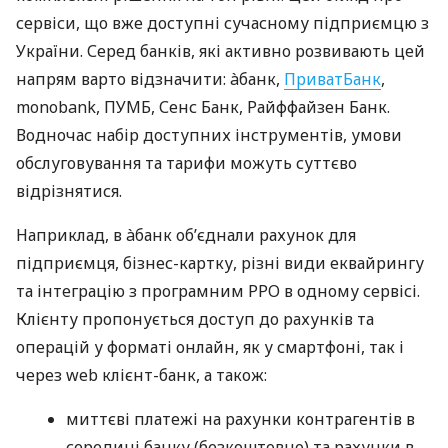
сервіси, що вже доступні сучасному підприємцю з
України. Серед банків, які активно розвивають цей
напрям варто відзначити: àбанк,
ПриватБанк
,
monobank, ПУМБ, Сенс Банк, Райффайзен Банк.
Водночас набір доступних інструментів, умови
обслуговування та тарифи можуть суттєво
відрізнятися.
Наприклад, в àбанк об’єднали рахунок для
підприємця, бізнес-картку, різні види еквайрингу
та інтеграцію з програмним РРО в одному сервісі.
Клієнту пропонується доступ до рахунків та
операцій у форматі онлайн, як у смартфоні, так і
через web клієнт-банк, а також:
миттєві платежі на рахунки контрагентів в
середині банку (безкоштовно) та рахунки в