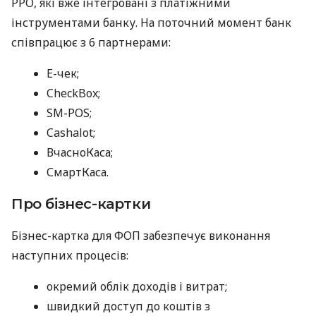
РРО, які вже інтегровані з платіжними
інструментами банку. На поточний момент банк
співпрацює з 6 партнерами:
E-чек;
CheckBox;
SM-POS;
Cashalot;
ВчасноКаса;
СмартКаса.
Про бізнес-картки
Бізнес-картка для ФОП забезпечує виконання
наступних процесів:
окремий облік доходів і витрат;
швидкий доступ до коштів з