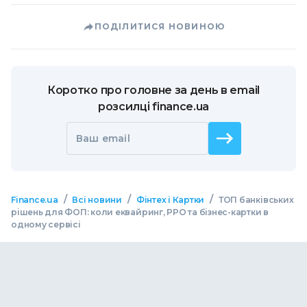
ПОДІЛИТИСЯ НОВИНОЮ
Коротко про головне за день в email
розсилці finance.ua
Ваш email
/
/
/
Finance.ua
Всі новини
Фінтех і Картки
ТОП банківських
рішень для ФОП: коли еквайринг, РРО та бізнес-картки в
одному сервісі