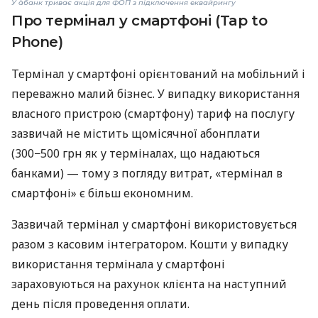
У àбанк триває акція для ФОП з підключення еквайрингу
Про термінал у смартфоні (Tap to
Phone)
Термінал у смартфоні орієнтований на мобільний і
переважно малий бізнес. У випадку використання
власного пристрою (смартфону) тариф на послугу
зазвичай не містить щомісячної абонплати
(300−500 грн як у терміналах, що надаються
банками) — тому з погляду витрат, «термінал в
смартфоні» є більш економним.
Зазвичай термінал у смартфоні використовується
разом з касовим інтегратором. Кошти у випадку
використання термінала у смартфоні
зараховуються на рахунок клієнта на наступний
день після проведення оплати.