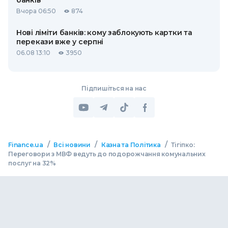
банків
Вчора 06:50
874
Нові ліміти банків: кому заблокують картки та
перекази вже у серпні
06.08 13:10
3950
Підпишіться на нас
/
/
/
Finance.ua
Всі новини
Казна та Політика
Тігіпко:
Переговори з МВФ ведуть до подорожчання комунальних
послуг на 32%