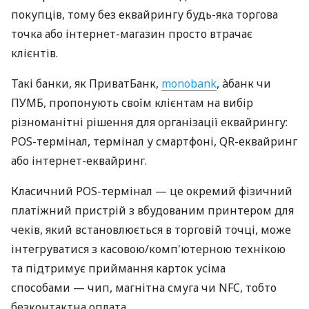
покупців, тому без еквайрингу будь-яка торгова
точка або інтернет-магазин просто втрачає
клієнтів.
Такі банки, як ПриватБанк,
monobank
, àбанк чи
ПУМБ, пропонують своїм клієнтам на вибір
різноманітні рішення для організації еквайрингу:
POS-термінал, термінал у смартфоні, QR-еквайринг
або інтернет-еквайринг.
Класичний POS-термінал — це окремий фізичний
платіжний пристрій з вбудованим принтером для
чеків, який встановлюється в торговій точці, може
інтегруватися з касовою/комп'ютерною технікою
та підтримує приймання карток усіма
способами — чип, магнітна смуга чи NFC, тобто
безконтактна оплата.