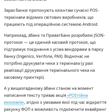
Зараз банки пропонують клієнтам сучасні POS-
термінали відомих світових виробників, що
працюють під операційною системою Android.
Наприклад, àбанк та ПриватБанк розробили JSON-
протокол — це єдиний касовий протокол, що
підтримує поєднання з усіма вендорами в парку
банку (Ingenico, Verifone, PAX). Водночас не
потрібно друкувати чеки з термінала (у разі
реалізації друкування термінального чека на
касовому принтері).
А у вищезгаданому àбанк станом на момент
написання тексту триває акція
«POSтійна
економія»
, згідно з умовами якої під час відкриття
рахунку ФОП є можливість підключити еквайринг