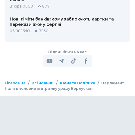
Вчора 06:50
874
Нові ліміти банків: кому заблокують картки та
перекази вже у серпні
06.08 13:10
3950
Підпишіться на нас
/
/
/
Finance.ua
Всі новини
Казна та Політика
Парламент
Італії висловив підтримку уряду Берлусконі