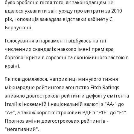
було зроблено після того, як законодавцям не
вдалося ухвалити звіт уряду про витрати за 2010
рік, і опозиція зажадала відставки кабінету С.
Берлусконі.
Голосування в парламенті відбулось на тлі
численних скандалів навколо імені прем'єра,
боргової кризи в єврозоні та економічного застою в
країні.
Як повідомлялося, наприкінці минулого тижня
міжнародне рейтингове агентство Fitch Ratings
знизило довгострокові рейтинги дефолту емітента
Італії в іноземній і національній валюті з "АА-" до
"А+", а також короткостроковий РДЕ з "F1+" до "F1".
Прогноз зміни довгострокових рейтингів -
"негативний".