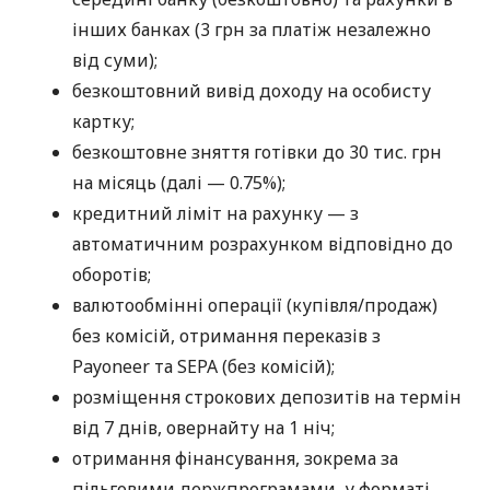
інших банках (3 грн за платіж незалежно
від суми);
безкоштовний вивід доходу на особисту
картку;
безкоштовне зняття готівки до 30 тис. грн
на місяць (далі — 0.75%);
кредитний ліміт на рахунку — з
автоматичним розрахунком відповідно до
оборотів;
валютообмінні операції (купівля/продаж)
без комісій, отримання переказів з
Payoneer та SEPA (без комісій);
розміщення строкових депозитів на термін
від 7 днів, овернайту на 1 ніч;
отримання фінансування, зокрема за
пільговими держпрограмами, у форматі