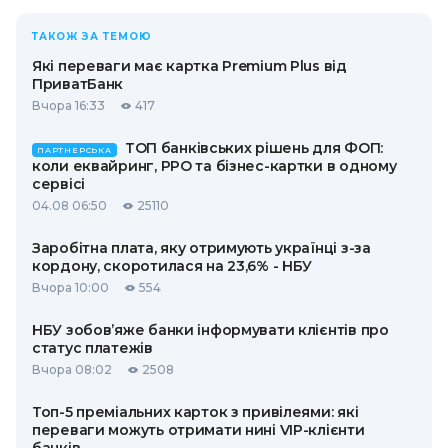
ТАКОЖ ЗА ТЕМОЮ
Які переваги має картка Premium Plus від
ПриватБанк
Вчора 16:33
417
ТОП банківських рішень для ФОП:
ПАРТНЕРСЬКА
коли еквайринг, РРО та бізнес-картки в одному
сервісі
04.08 06:50
25110
Заробітна плата, яку отримують українці з-за
кордону, скоротилася на 23,6% - НБУ
Вчора 10:00
554
НБУ зобов’яже банки інформувати клієнтів про
статус платежів
Вчора 08:02
2508
Топ-5 преміальних карток з привілеями: які
переваги можуть отримати нині VIP-клієнти