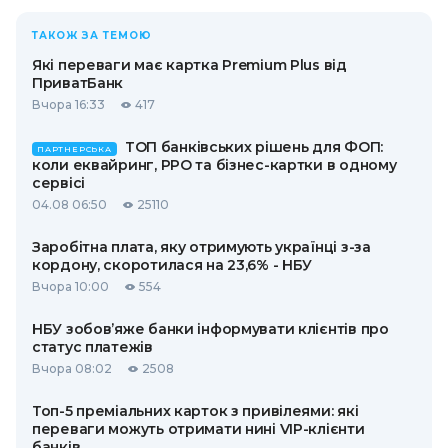
ТАКОЖ ЗА ТЕМОЮ
Які переваги має картка Premium Plus від
ПриватБанк
Вчора 16:33
417
ТОП банківських рішень для ФОП:
ПАРТНЕРСЬКА
коли еквайринг, РРО та бізнес-картки в одному
сервісі
04.08 06:50
25110
Заробітна плата, яку отримують українці з-за
кордону, скоротилася на 23,6% - НБУ
Вчора 10:00
554
НБУ зобов’яже банки інформувати клієнтів про
статус платежів
Вчора 08:02
2508
Топ-5 преміальних карток з привілеями: які
переваги можуть отримати нині VIP-клієнти
банків