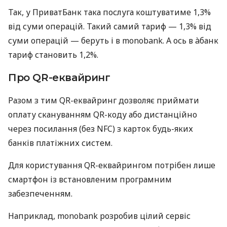
Так, у ПриватБанк така послуга коштуватиме 1,3%
від суми операцій. Такий самий тариф — 1,3% від
суми операцій — беруть і в monobank. А ось в àбанк
тариф становить 1,2%.
Про QR-еквайринг
Разом з тим QR-еквайринг дозволяє приймати
оплату скануванням QR-коду або дистанційно
через посилання (без NFC) з карток будь-яких
банків платіжних систем.
Для користування QR-еквайрингом потрібен лише
смартфон із встановленим програмним
забезпеченням.
Наприклад, monobank розробив цілий сервіс