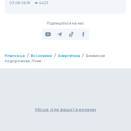
03.08 06:18
4423
Підпишіться на нас
/
/
/
Finance.ua
Всі новини
Енергетика
Бензин не
подорожчає. Поки
Місце для вашої реклами