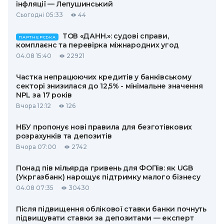
інфляції — Лепушинський
Сьогодні 05:33
44
ТОВ «ДАНН.»: судові справи,
ПАРТНЕРСЬКА
комплаєнс та перевірка міжнародних угод
04.08 15:40
22921
Частка непрацюючих кредитів у банківському
секторі знизилася до 12,5% - мінімальне значення
NPL за 17 років
Вчора 12:12
126
НБУ пропонує нові правила для безготівкових
розрахунків та депозитів
Вчора 07:00
2742
Понад пів мільярда гривень для ФОПів: як UGB
(Укргазбанк) нарощує підтримку малого бізнесу
04.08 07:35
30430
Після підвищення облікової ставки банки почнуть
підвищувати ставки за депозитами — експерт