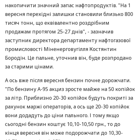
накопичити значний запас нафтопродуктів. "На 1
вересня перехідні залишки становили близько 800
тисяч тонн, що еквівалентно роздрібним
продажам протягом 25-27 днів", - зазначив
заступник директора департаменту нафтогазової
промисловості Міненерговугілля Костянтин
Бородін. Це пальне, уточнив він, буде розпродано
за старими цінами.
А ось вже після вересня бензин почне дорожчати.
"По бензину А-95 акциз зросте майже на 50 копійок
за літр. Приблизно 20-30 копійок будуть покриті за
рахунок маржі операторів, а ось ще 20-30 копійок
вони додадуть до ціни пального. І тому якщо
сьогодні бензин коштує 10,10-10,50 грн., то до
кінця вересня він може подорожчати до 10,30-