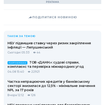
ПОДІЛИТИСЯ НОВИНОЮ
ТАКОЖ ЗА ТЕМОЮ
НБУ підвищив ставку через ризик закріплення
інфляції — Лепушинський
Сьогодні 05:33
44
ТОВ «ДАНН.»: судові справи,
ПАРТНЕРСЬКА
комплаєнс та перевірка міжнародних угод
04.08 15:40
22921
Частка непрацюючих кредитів у банківському
секторі знизилася до 12,5% - мінімальне значення
NPL за 17 років
Вчора 12:12
126