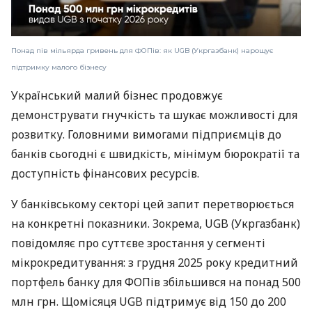
Понад пів мільярда гривень для ФОПів: як UGB (Укргазбанк) нарощує
підтримку малого бізнесу
Український малий бізнес продовжує
демонструвати гнучкість та шукає можливості для
розвитку. Головними вимогами підприємців до
банків сьогодні є швидкість, мінімум бюрократії та
доступність фінансових ресурсів.
У банківському секторі цей запит перетворюється
на конкретні показники. Зокрема, UGB (Укргазбанк)
повідомляє про суттєве зростання у сегменті
мікрокредитування: з грудня 2025 року кредитний
портфель банку для ФОПів збільшився на понад 500
млн грн. Щомісяця UGB підтримує від 150 до 200