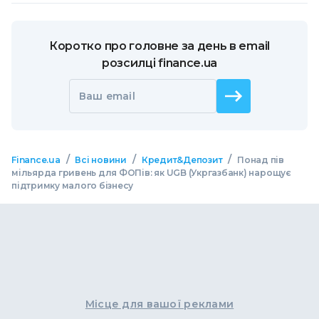
Коротко про головне за день в email
розсилці finance.ua
Ваш email
/
/
/
Finance.ua
Всі новини
Кредит&Депозит
Понад пів
мільярда гривень для ФОПів: як UGB (Укргазбанк) нарощує
підтримку малого бізнесу
Місце для вашої реклами