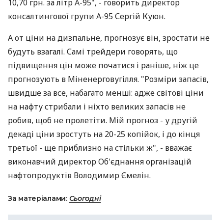
10,70 грн. за літр А-95", - говорить директор
консалтингової групи A-95 Сергій Куюн.
А от ціни на дизпальне, прогнозує він, зростати не
будуть взагалі. Самі трейдери говорять, що
підвищення цін може початися і раніше, ніж це
прогнозують в Міненерговугілля. "Розміри запасів,
швидше за все, набагато менші: адже світові ціни
на нафту стрибали і ніхто великих запасів не
робив, щоб не пролетіти. Мій прогноз - у другій
декаді ціни зростуть на 20-25 копійок, і до кінця
третьої - ще приблизно на стільки ж", - вважає
виконавчий директор Об'єднання організацій
нафтопродуктів Володимир Ємелін.
За матеріалами:
Сьогодні