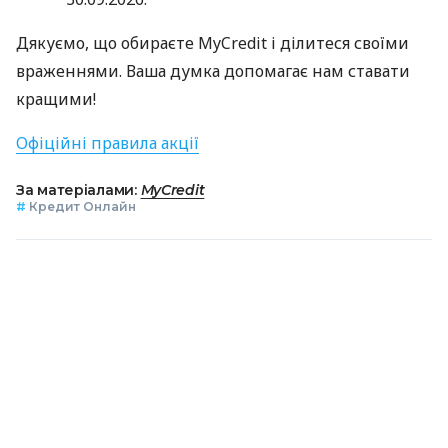
Дякуємо, що обираєте MyCredit і ділитеся своїми
враженнями. Ваша думка допомагає нам ставати
кращими!
Офіційні правила акції
За матеріалами:
MyCredit
#
Кредит Онлайн
ПОДІЛИТИСЯ НОВИНОЮ
Коротко про головне за день в email
розсилці finance.ua
Ваш email