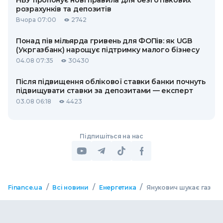
НБУ пропонує нові правила для безготівкових
розрахунків та депозитів
Вчора 07:00
2742
Понад пів мільярда гривень для ФОПів: як UGB
(Укргазбанк) нарощує підтримку малого бізнесу
04.08 07:35
30430
Після підвищення облікової ставки банки почнуть
підвищувати ставки за депозитами — експерт
03.08 06:18
4423
Підпишіться на нас
/
/
/
Finance.ua
Всі новини
Енергетика
Янукович шукає газ