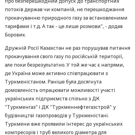
про безперешкодний допуск до транспортних
потоків держав чи компаній, не перешкоджання
прокачуванню природного газу за встановленими
тарифами і т.д. А так - це лише розмови", - додав
Боровик.
Дружній Росії Казахстан не раз порушував питання
прокачування свого газу по російській території,
але поки безрезультатно. У той же час є напрями,
де Україна може активно співпрацювати з
Туркменістаном. Раніше була досягнута
домовленість опрацювати можливості участі
українських підприємств спільно з ДК
"Туркменгаз" і ДК "Туркменнефтегазстрой" у
будівництві газопроводів у Туркменістані.
Туркмени вже проявили інтерес до українських
компресорів і труб великого діаметра для