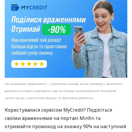
На яскравому зображенні — усміхнена молода жінка праворуч, захоплено
дивиться в екран смартфона, тоді як ліворуч розташований текстовий
заклик до дії, з логотипом сервісу та зірочками рейтингу.
Користувалися сервісом MyCredit? Поділіться
своїми враженнями на порталі Minfin та
отримайте промокод на знижку 90% на наступний