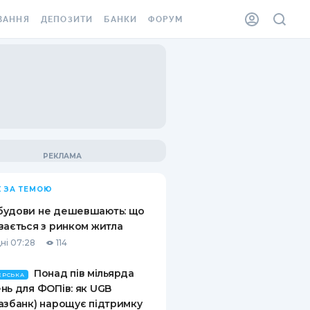
ВАННЯ
ДЕПОЗИТИ
БАНКИ
ФОРУМ
ІЛКА
ВСІ ДЕПОЗИТИ
ВСІ БАНКИ
АННЯ ЖИТЛА ВІД
ДЕПОЗИТИ В USD
ВІДГУКИ ПРО БАНКИ
 ШАХЕДІВ
ДЕПОЗИТИ В EUR
МІКРОФІНАНСОВІ
ХОВКА ЗА КОРДОН
ОРГАНІЗАЦІЇ
БОНУС ДО ДЕПОЗИТІВ
ВІДГУКИ ПРО МФО
УМОВИ АКЦІЇ
КАРТА
 ЗА ТЕМОЮ
ПИТАННЯ ТА ВІДПОВІДІ
ННА ВІНЬЄТКА
будови не дешевшають: що
ДЕПОЗИТНИЙ КАЛЬКУЛЯТОР
вається з ринком житла
 СПІВРОБІТНИКІВ
ні 07:28
114
ПУТІВНИКИ ПО
SSISTANCE
ЗАОЩАДЖЕННЯМ
Понад пів мільярда
ЕРСЬКА
нь для ФОПів: як UGB
АННЯ ВІД
азбанк) нарощує підтримку
Х ВИПАДКІВ