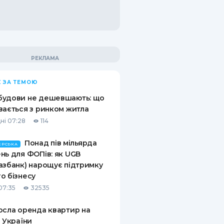
 ЗА ТЕМОЮ
будови не дешевшають: що
вається з ринком житла
ні 07:28
114
Понад пів мільярда
ЕРСЬКА
нь для ФОПів: як UGB
азбанк) нарощує підтримку
о бізнесу
07:35
32535
осла оренда квартир на
і України