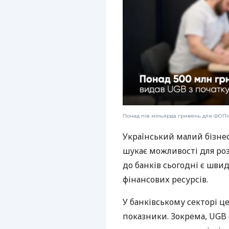
Понад пів мільярда гривень для ФОПів
Український малий бізне
шукає можливості для ро
до банків сьогодні є шви
фінансових ресурсів.
У банківському секторі ц
показники. Зокрема, UGB 