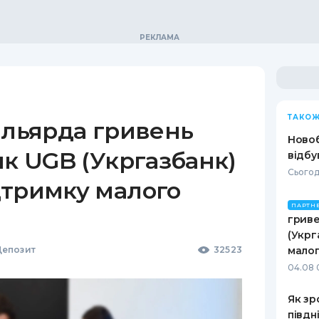
ТАКОЖ
ільярда гривень
Ново
як UGB (Укргазбанк)
відбу
Сьогод
дтримку малого
ПАРТН
гриве
(Укрг
епозит
32523
малог
04.08 
Як зр
півдн