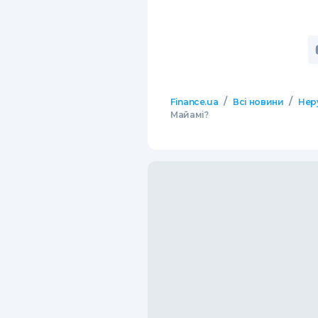
/
/
Finance.ua
Всі новини
Нер
Майамі?