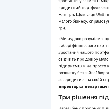
зростання у сегменті мік
кредитний портфель банк
млн грн. Щомісяця UGB пі
малого бізнесу, спрямову
грн.
«Ми чудово розуміємо, щ
виборі фінансового партне
Зростання нашого портфе
свідчить про довіру мало
підприємцям не просто к
розвитку без зайвої бюро
зосередитися на своїй спр
директорка департамент
Три рішення під
Наразі банк пропонує під