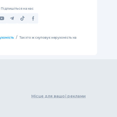
Підпишіться на нас
/
ухомість
Так хто ж скуповує нерухомість на
Місце для вашої реклами