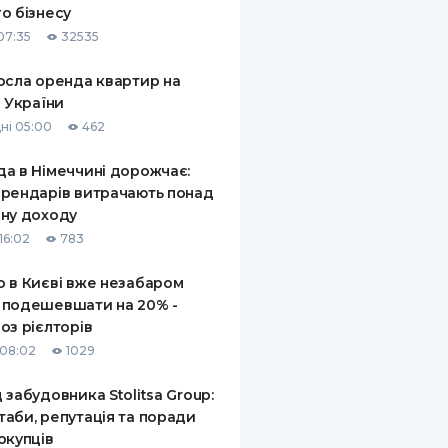
о бізнесу
КИ ПО
07:35
32535
ВАННЮ
осла оренда квартир на
ХОВІ ПОЛІСИ
і України
ні 05:00
462
І КОМПАНІЇ
а в Німеччині дорожчає:
 ПРО СТРАХОВІ
Ї
рендарів витрачають понад
ну доходу
А І ОПЛАТА
16:02
783
И
 в Києві вже незабаром
 подешевшати на 20% -
оз рієлторів
08:02
1029
 забудовника Stolitsa Group:
аби, репутація та поради
окупців