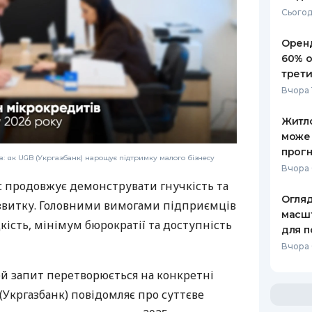
Сьогод
Оренд
60% о
трети
Вчора 
Житло
може
прогн
: як UGB (Укргазбанк) нарощує підтримку малого бізнесу
Вчора 
с продовжує демонструвати гнучкість та
Огляд
звитку. Головними вимогами підприємців
масшт
дкість, мінімум бюрократії та доступність
для п
Вчора 
ей запит перетворюється на конкретні
(Укргазбанк) повідомляє про суттєве