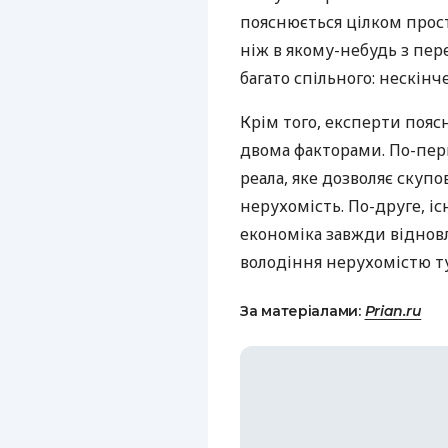
пояснюється цілком прост
ніж в якому-небудь з пер
багато спільного: нескінч
Крім того, експерти пояс
двома факторами. По-пер
реала, яке дозволяє скупо
нерухомість. По-друге, і
економіка завжди відновл
володіння нерухомістю ту
За матеріалами:
Prian.ru