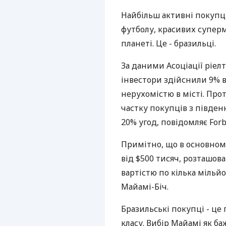
Найбільш активні покупці
футболу, красивих суперм
планеті. Це - бразильці.
За даними Асоціації ріелт
інвестори здійснили 9% в
нерухомістю в місті. Про
частку покупців з півде
20% угод, повідомляє Forb
Примітно, що в основном
від $500 тисяч, розташова
вартістю по кілька мільй
Майамі-Біч.
Бразильські покупці - це
класу. Вибір Майамі як б