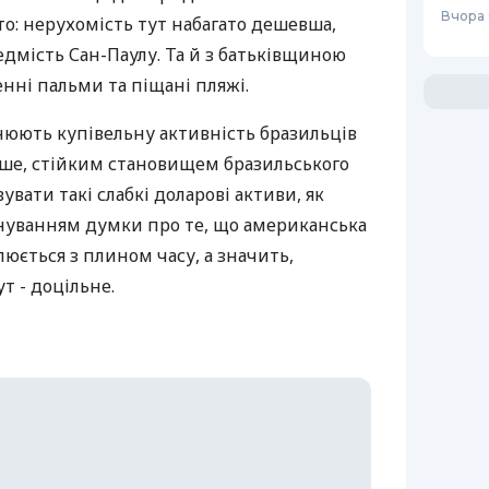
Вчора 
о: нерухомість тут набагато дешевша,
едмість Сан-Паулу. Та й з батьківщиною
енні пальми та піщані пляжі.
нюють купівельну активність бразильців
ше, стійким становищем бразильського
вувати такі слабкі доларові активи, як
снуванням думки про те, що американська
юється з плином часу, а значить,
т - доцільне.