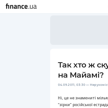
Так хто ж с
на Майамі?
04.09.2011, 03:30
—
Нерухоміс
Ні, це не знамениті мілья
"зірки" російської естрад