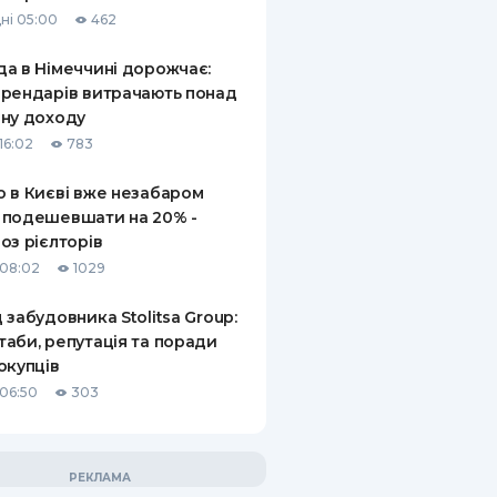
ні 05:00
462
а в Німеччині дорожчає:
рендарів витрачають понад
ну доходу
16:02
783
 в Києві вже незабаром
 подешевшати на 20% -
оз рієлторів
08:02
1029
 забудовника Stolitsa Group:
аби, репутація та поради
окупців
06:50
303