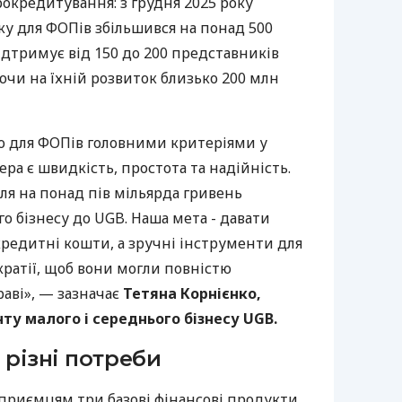
рокредитування: з грудня 2025 року
у для ФОПів збільшився на понад 500
дтримує від 150 до 200 представників
ючи на їхній розвиток близько 200 млн
о для ФОПів головними критеріями у
ра є швидкість, простота та надійність.
ля на понад пів мільярда гривень
го бізнесу до UGB. Наша мета - давати
редитні кошти, а зручні інструменти для
кратії, щоб вони могли повністю
аві», — зазначає
Тетяна Корнієнко,
у малого і середнього бізнесу UGB.
 різні потреби
приємцям три базові фінансові продукти,