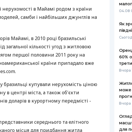
малог
 нерухомості в Майамі родом з країни
РЕЙТИНГ ДЕБЕТОВИХ
ПУТІВНИ
04.08 
КАРТОК
СТРАХУ
оделей, самби і найбільших джунглів на
Як зр
ЩОМІСЯЧНИЙ ОГЛЯД
ВСІ СТРА
півдн
КЕШБЕКУ
орів Майамі, в 2010 році бразильські
Сьогод
СТРАХОВ
ПУТІВНИКИ ПО
ід загальної кількості угод з житловою
Оренд
БАНКІВСЬКИХ КАРТКАХ
ВІДГУКИ
тягом першої половини 2011 року на
КОМПАНІ
60% о
нноамериканської країни припадало вже
трети
ДОСТАВК
es.com.
Вчора 
КОНТАКТ
Житло
у бразильці купували нерухомість ціною
може
ну в центрі міста, а також об'єкти
прогн
онів доларів в курортному передмісті -
Вчора 
Огляд
 представники середнього та елітного
масшт
для п
ажаного місця для придбання житла