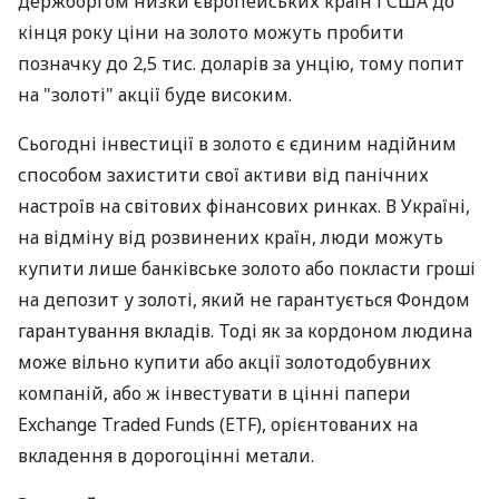
держборгом низки європейських країн і США до
кінця року ціни на золото можуть пробити
позначку до 2,5 тис. доларів за унцію, тому попит
на "золоті" акції буде високим.
Сьогодні інвестиції в золото є єдиним надійним
способом захистити свої активи від панічних
настроїв на світових фінансових ринках. В Україні,
на відміну від розвинених країн, люди можуть
купити лише банківське золото або покласти гроші
на депозит у золоті, який не гарантується Фондом
гарантування вкладів. Тоді як за кордоном людина
може вільно купити або акції золотодобувних
компаній, або ж інвестувати в цінні папери
Exchange Traded Funds (ETF), орієнтованих на
вкладення в дорогоцінні метали.