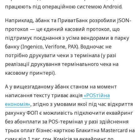
працюють під операційною системою Android.
Наприклад, àбанк та ПриватБанк розробили JSON-
протокол — це єдиний касовий протокол, що
підтримує поєднання з усіма вендорами в парку
банку (Ingenico, Verifone, PAX). Водночас не
потрібно друкувати чеки з термінала (у разі
реалізації друкування термінального чека на
касовому принтері).
А у вищезгаданому àбанк станом на момент
написання тексту триває акція
«POSтійна
економія»
, згідно з умовами якої під час відкриття
рахунку ФОП є можливість підключити еквайринг
без абонплати за POS-термінал у разі здійснення
трьох оплат бізнес-карткою Блакитна Mastercard на
суму від 1 тис. грн. Комісія за еквайринг до