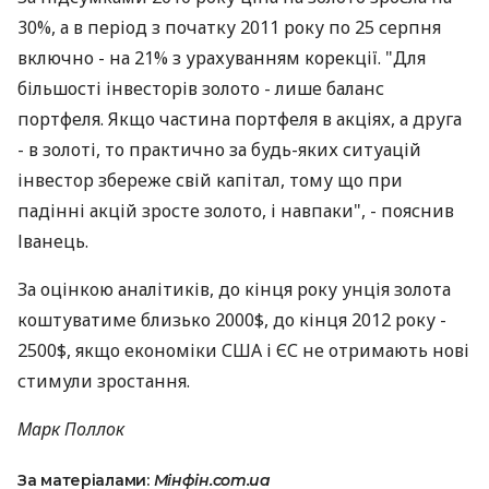
30%, а в період з початку 2011 року по 25 серпня
включно - на 21% з урахуванням корекції. "Для
більшості інвесторів золото - лише баланс
портфеля. Якщо частина портфеля в акціях, а друга
- в золоті, то практично за будь-яких ситуацій
інвестор збереже свій капітал, тому що при
падінні акцій зросте золото, і навпаки", - пояснив
Іванець.
За оцінкою аналітиків, до кінця року унція золота
коштуватиме близько 2000$, до кінця 2012 року -
2500$, якщо економіки США і ЄС не отримають нові
стимули зростання.
Марк Поллок
За матеріалами:
Мінфін.com.ua