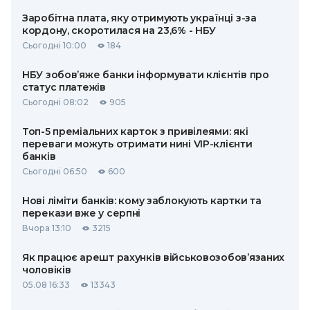
Заробітна плата, яку отримують українці з-за
кордону, скоротилася на 23,6% - НБУ
Сьогодні 10:00
184
НБУ зобов’яже банки інформувати клієнтів про
статус платежів
Сьогодні 08:02
905
Топ-5 преміальних карток з привілеями: які
переваги можуть отримати нині VIP-клієнти
банків
Сьогодні 06:50
600
Нові ліміти банків: кому заблокують картки та
перекази вже у серпні
Вчора 13:10
3215
Як працює арешт рахунків військовозобов’язаних
чоловіків
05.08 16:33
13343