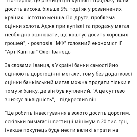
"По-перше, це різниця цін купівлі і продажу. Вона
досить висока, більше 5%, тоді як у розвинених
країнах - істотно менша. По-друге, проблема
оцінки золота. Адже при купівлі та продажу метал
необхідно оцінювати, що коштує досить хороших
грошей", - розповів "МФ" головний економіст ІГ
"Арт Капітал" Олег Іванець.
За словами Іванця, в Україні банки самостійно
оцінюють дорогоцінні метали, тому без додаткової
оцінки банківський метал можна продати тільки в
тому ж банку, де він був куплений. "А це суттєво
знижує ліквідність", - підкреслив він.
"Це робить інвестування в золото досить дорогим,
оскільки вимагає інвестиції мінімум в 20 тис. грн,
інакше покупець буде нести великі втрати на