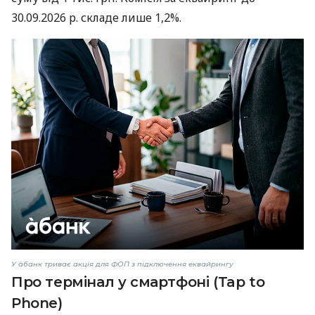
30.09.2026 р. складе лише 1,2%.
У àбанк триває акція для ФОП з підключення еквайрингу
Про термінал у смартфоні (Tap to
Phone)