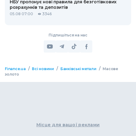
НБУ пропонує нові правила для безготівкових
розрахунків та депозитів
05.08 07:00
3346
Підпишіться на нас
/
/
/
Finance.ua
Всі новини
Банківські метали
Масове
золото
Місце для вашої реклами