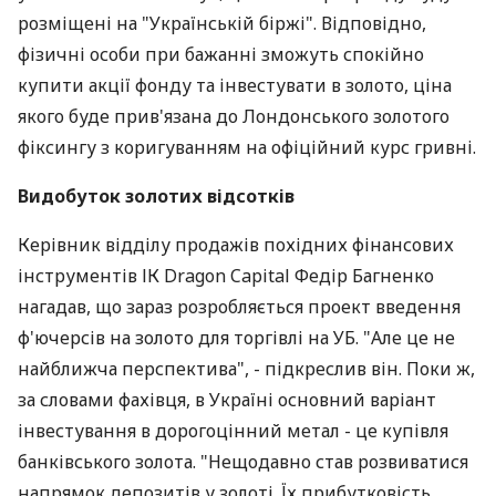
розміщені на "Українській біржі". Відповідно,
фізичні особи при бажанні зможуть спокійно
купити акції фонду та інвестувати в золото, ціна
якого буде прив'язана до Лондонського золотого
фіксингу з коригуванням на офіційний курс гривні.
Видобуток золотих відсотків
Керівник відділу продажів похідних фінансових
інструментів ІК Dragon Capital Федір Багненко
нагадав, що зараз розробляється проект введення
ф'ючерсів на золото для торгівлі на УБ. "Але це не
найближча перспектива", - підкреслив він. Поки ж,
за словами фахівця, в Україні основний варіант
інвестування в дорогоцінний метал - це купівля
банківського золота. "Нещодавно став розвиватися
напрямок депозитів у золоті. Їх прибутковість