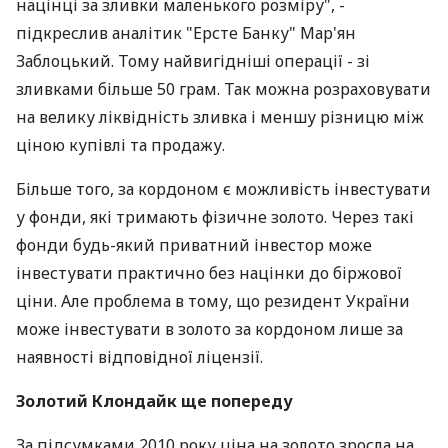
націнці за зливки маленького розміру", -
підкреслив аналітик "Ерсте Банку" Мар'ян
Заблоцький. Тому найвигідніші операції - зі
зливками більше 50 грам. Так можна розраховувати
на велику ліквідність зливка і меншу різницю між
ціною купівлі та продажу.
Більше того, за кордоном є можливість інвестувати
у фонди, які тримають фізичне золото. Через такі
фонди будь-який приватний інвестор може
інвестувати практично без націнки до біржової
ціни. Але проблема в тому, що резидент України
може інвестувати в золото за кордоном лише за
наявності відповідної ліцензії.
Золотий Клондайк ще попереду
За підсумками 2010 року ціна на золото зросла на