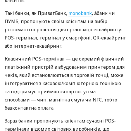
клієнтів.
Такі банки, як ПриватБанк,
monobank
, àбанк чи
ПУМБ, пропонують своїм клієнтам на вибір
різноманітні рішення для організації еквайрингу:
POS-термінал, термінал у смартфоні, QR-еквайринг
або інтернет-еквайринг.
Класичний POS-термінал — це окремий фізичний
платіжний пристрій з вбудованим принтером для
чеків, який встановлюється в торговій точці, може
інтегруватися з касовою/комп'ютерною технікою
та підтримує приймання карток усіма
способами — чип, магнітна смуга чи NFC, тобто
безконтактна оплата.
Зараз банки пропонують клієнтам сучасні POS-
термінали відомих світових виробників, що