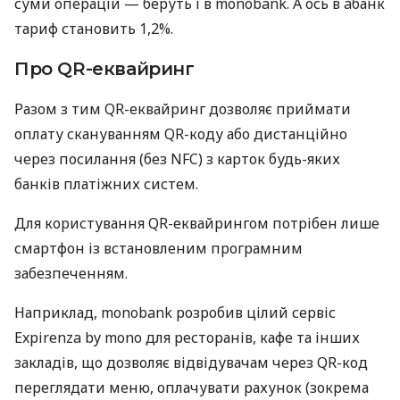
суми операцій — беруть і в monobank. А ось в àбанк
тариф становить 1,2%.
Про QR-еквайринг
Разом з тим QR-еквайринг дозволяє приймати
оплату скануванням QR-коду або дистанційно
через посилання (без NFC) з карток будь-яких
банків платіжних систем.
Для користування QR-еквайрингом потрібен лише
смартфон із встановленим програмним
забезпеченням.
Наприклад, monobank розробив цілий сервіс
Expirenza by mono для ресторанів, кафе та інших
закладів, що дозволяє відвідувачам через QR-код
переглядати меню, оплачувати рахунок (зокрема