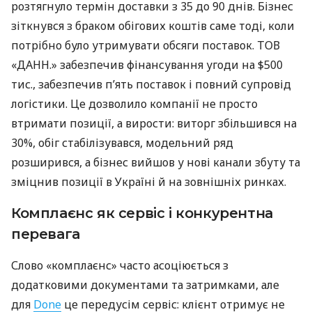
розтягнуло термін доставки з 35 до 90 днів. Бізнес
зіткнувся з браком обігових коштів саме тоді, коли
потрібно було утримувати обсяги поставок. ТОВ
«ДАНН.» забезпечив фінансування угоди на $500
тис., забезпечив п’ять поставок і повний супровід
логістики. Це дозволило компанії не просто
втримати позиції, а вирости: виторг збільшився на
30%, обіг стабілізувався, модельний ряд
розширився, а бізнес вийшов у нові канали збуту та
зміцнив позиції в Україні й на зовнішніх ринках.
Комплаєнс як сервіс і конкурентна
перевага
Слово «комплаєнс» часто асоціюється з
додатковими документами та затримками, але
для
Done
це передусім сервіс: клієнт отримує не