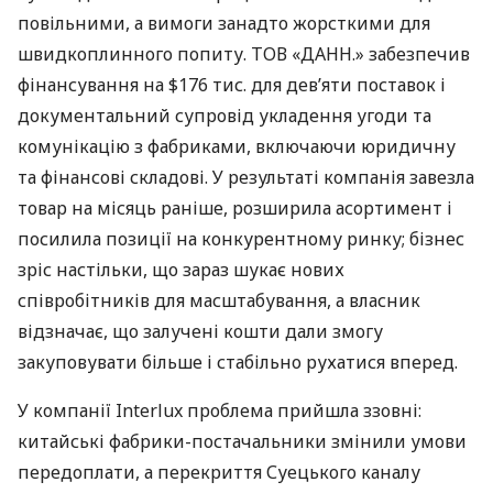
повільними, а вимоги занадто жорсткими для
швидкоплинного попиту. ТОВ «ДАНН.» забезпечив
фінансування на $176 тис. для дев’яти поставок і
документальний супровід укладення угоди та
комунікацію з фабриками, включаючи юридичну
та фінансові складові. У результаті компанія завезла
товар на місяць раніше, розширила асортимент і
посилила позиції на конкурентному ринку; бізнес
зріс настільки, що зараз шукає нових
співробітників для масштабування, а власник
відзначає, що залучені кошти дали змогу
закуповувати більше і стабільно рухатися вперед.
У компанії Interlux проблема прийшла ззовні:
китайські фабрики-постачальники змінили умови
передоплати, а перекриття Суецького каналу