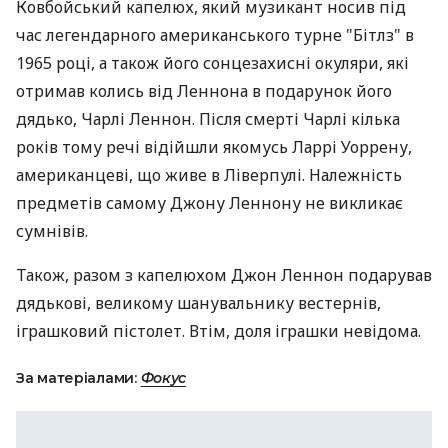
Ковбойський капелюх, який музикант носив під
час легендарного американського турне "Бітлз" в
1965 році, а також його сонцезахисні окуляри, які
отримав колись від Леннона в подарунок його
дядько, Чарлі Леннон. Після смерті Чарлі кілька
років тому речі відійшли якомусь Ларрі Уоррену,
американцеві, що живе в Ліверпулі. Належність
предметів самому Джону Леннону не викликає
сумнівів.
Також, разом з капелюхом Джон Леннон подарував
дядькові, великому шанувальнику вестернів,
іграшковий пістолет. Втім, доля іграшки невідома.
За матеріалами:
Фокус