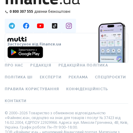
0 800 307 555
дзвінки безкоштовні
Застосунок від Finance.ua
ПРО НАС
РЕДАКЦІЯ
РЕДАКЦІЙНА ПОЛІТИКА
ПОЛІТИКА ШІ
ЕКСПЕРТИ
РЕКЛАМА
СПЕЦПРОЄКТИ
ПРАВИЛА КОРИСТУВАННЯ
КОНФІДЕНЦІЙНІСТЬ
КОНТАКТИ
© 2000–2026 Товариство з обмеженою відповідальністю
«Файненс.юа», свідоцтво на знак для товарів і послуг № 37423 від
16.02.2004, ЄДРПОУ 22929966. Адреса: вул. Миколи Грінченка, 4В, Київ,
Україна. Графік роботи: Пн–Пт 9:00–18:00.
ТОВ «Файненс.юа» – незалежний фінансовий портал. Матеріали з