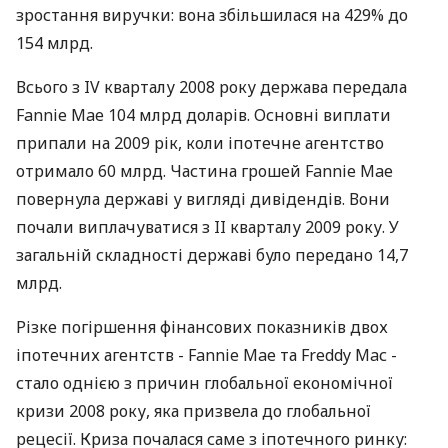
зростання виручки: вона збільшилася на 429% до
154 млрд.
Всього з IV кварталу 2008 року держава передала
Fannie Mae 104 млрд доларів. Основні виплати
припали на 2009 рік, коли іпотечне агентство
отримало 60 млрд. Частина грошей Fannie Mae
повернула державі у вигляді дивідендів. Вони
почали виплачуватися з II кварталу 2009 року. У
загальній складності державі було передано 14,7
млрд.
Різке погіршення фінансових показників двох
іпотечних агентств - Fannie Mae та Freddy Maс -
стало однією з причин глобальної економічної
кризи 2008 року, яка призвела до глобальної
рецесії. Криза почалася саме з іпотечного ринку: