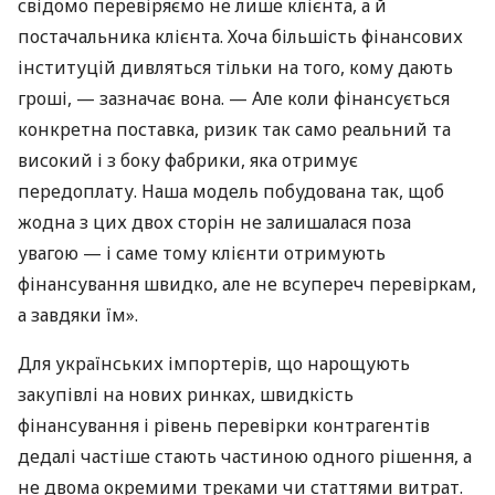
свідомо перевіряємо не лише клієнта, а й
постачальника клієнта. Хоча більшість фінансових
інституцій дивляться тільки на того, кому дають
гроші, — зазначає вона. — Але коли фінансується
конкретна поставка, ризик так само реальний та
високий і з боку фабрики, яка отримує
передоплату. Наша модель побудована так, щоб
жодна з цих двох сторін не залишалася поза
увагою — і саме тому клієнти отримують
фінансування швидко, але не всупереч перевіркам,
а завдяки їм».
Для українських імпортерів, що нарощують
закупівлі на нових ринках, швидкість
фінансування і рівень перевірки контрагентів
дедалі частіше стають частиною одного рішення, а
не двома окремими треками чи статтями витрат.