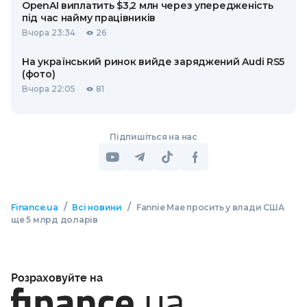
OpenAI виплатить $3,2 млн через упередженість
під час найму працівників
Вчора 23:34
26
На український ринок вийде заряджений Audi RS5
(фото)
Вчора 22:05
81
Підпишіться на нас
/
/
Finance.ua
Всі новини
Fannie Mae просить у влади США
ще 5 млрд доларів
Розраховуйте на