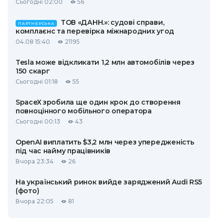
Сьогодні 02:00
56
ТОВ «ДАНН.»: судові справи,
ПАРТНЕРСЬКА
комплаєнс та перевірка міжнародних угод
04.08 15:40
21195
Tesla може відкликати 1,2 млн автомобілів через
150 скарг
Сьогодні 01:18
55
SpaceX зробила ще один крок до створення
повноцінного мобільного оператора
Сьогодні 00:13
43
OpenAI виплатить $3,2 млн через упередженість
під час найму працівників
Вчора 23:34
26
На український ринок вийде заряджений Audi RS5
(фото)
Вчора 22:05
81