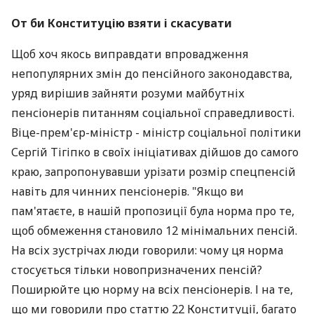
От би Конституцію взяти і скасувати
Щоб хоч якось виправдати впровадження
непопулярних змін до пенсійного законодавства,
уряд вирішив зайняти розуми майбутніх
пенсіонерів питанням соціальної справедливості.
Віце-прем'єр-міністр - міністр соціальної політики
Сергій Тігіпко в своїх ініціативах дійшов до самого
краю, запропонувавши урізати розмір спецпенсій
навіть для чинних пенсіонерів. "Якщо ви
пам'ятаєте, в нашій пропозиції була норма про те,
щоб обмеження становило 12 мінімальних пенсій.
На всіх зустрічах люди говорили: чому ця норма
стосується тільки новопризначених пенсій?
Поширюйте цю норму на всіх пенсіонерів. І на те,
що ми говорили про статтю 22 Конституції, багато