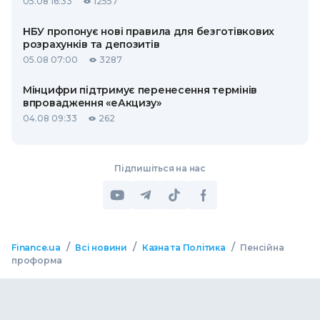
05.08 16:33
12557
НБУ пропонує нові правила для безготівкових
розрахунків та депозитів
05.08 07:00
3287
Мінцифри підтримує перенесення термінів
впровадження «еАкцизу»
04.08 09:33
262
Підпишіться на нас
/
/
/
Finance.ua
Всі новини
Казна та Політика
Пенсійна
проформа