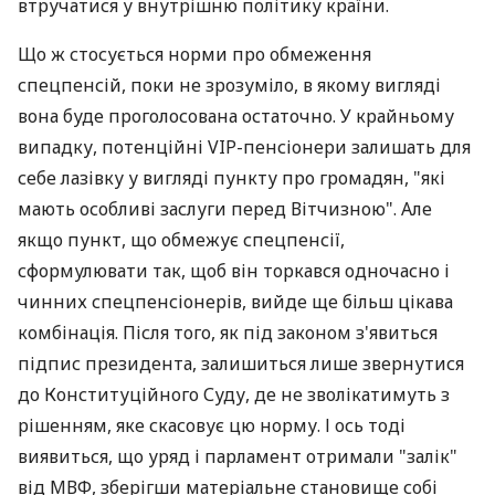
втручатися у внутрішню політику країни.
Що ж стосується норми про обмеження
спецпенсій, поки не зрозуміло, в якому вигляді
вона буде проголосована остаточно. У крайньому
випадку, потенційні VIP-пенсіонери залишать для
себе лазівку у вигляді пункту про громадян, "які
мають особливі заслуги перед Вітчизною". Але
якщо пункт, що обмежує спецпенсії,
сформулювати так, щоб він торкався одночасно і
чинних спецпенсіонерів, вийде ще більш цікава
комбінація. Після того, як під законом з'явиться
підпис президента, залишиться лише звернутися
до Конституційного Суду, де не зволікатимуть з
рішенням, яке скасовує цю норму. І ось тоді
виявиться, що уряд і парламент отримали "залік"
від МВФ, зберігши матеріальне становище собі