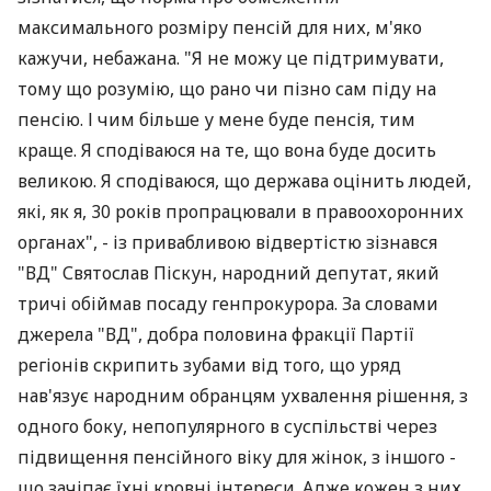
максимального розміру пенсій для них, м'яко
кажучи, небажана. "Я не можу це підтримувати,
тому що розумію, що рано чи пізно сам піду на
пенсію. І чим більше у мене буде пенсія, тим
краще. Я сподіваюся на те, що вона буде досить
великою. Я сподіваюся, що держава оцінить людей,
які, як я, 30 років пропрацювали в правоохоронних
органах", - із привабливою відвертістю зізнався
"ВД" Святослав Піскун, народний депутат, який
тричі обіймав посаду генпрокурора. За словами
джерела "ВД", добра половина фракції Партії
регіонів скрипить зубами від того, що уряд
нав'язує народним обранцям ухвалення рішення, з
одного боку, непопулярного в суспільстві через
підвищення пенсійного віку для жінок, з іншого -
що зачіпає їхні кровні інтереси. Адже кожен з них