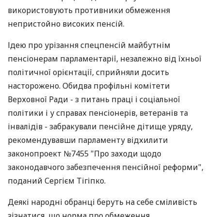
використовують противники обмеження
непристойно високих пенсій.
Ідею про урізання спецпенсій майбутнім
пенсіонерам парламентарії, незалежно від їхньої
політичної орієнтації, сприйняли досить
насторожено. Обидва профільні комітети
Верховної Ради - з питань праці і соціальної
політики і у справах пенсіонерів, ветеранів та
інвалідів - забракували пенсійне дітище уряду,
рекомендувавши парламенту відхилити
законопроект №7455 "Про заходи щодо
законодавчого забезпечення пенсійної реформи",
поданий Сергієм Тігіпко.
Деякі народні обранці беруть на себе сміливість
зізнатися, що норма про обмеження