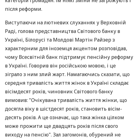
категорій громадян. Їм ніякі зміни не загрожують і
після реформи.
Виступаючи на лютневих слуханнях у Верховній
Раді, голова представництва Світового банку в
Україні, Білорусі та Молдові Мартін Райзер з
характерним для іноземця акцентом розповідав,
чому Всесвітній банк підтримує пенсійну реформу
в Україні. Говорив він російською мовою, і це
зіграло з ним злий жарт. Намагаючись сказати, що
середня тривалість життя жінок в Україні складає
вісімдесят років, чиновник Світового банку
вимовив: "Очікувана тривалість життя жінки, що
досягла віку в шістдесят років, становить вісім-
десять років. А це означає, що така жінка цілком
може прожити ще двадцять років після свого
виходу на пенсію". Зал загомонів, обурений не