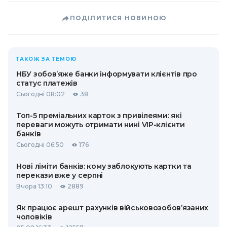
ПОДІЛИТИСЯ НОВИНОЮ
ТАКОЖ ЗА ТЕМОЮ
НБУ зобов’яже банки інформувати клієнтів про
статус платежів
Сьогодні 08:02
38
Топ-5 преміальних карток з привілеями: які
переваги можуть отримати нині VIP-клієнти
банків
Сьогодні 06:50
176
Нові ліміти банків: кому заблокують картки та
перекази вже у серпні
Вчора 13:10
2889
Як працює арешт рахунків військовозобов’язаних
чоловіків