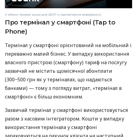
У àбанк триває акція для ФОП з підключення еквайрингу
Про термінал у смартфоні (Tap to
Phone)
Термінал у смартфоні орієнтований на мобільний і
переважно малий бізнес. У випадку використання
власного пристрою (смартфону) тариф на послугу
зазвичай не містить щомісячної абонплати
(300−500 грн як у терміналах, що надаються
банками) — тому з погляду витрат, «термінал в
смартфоні» є більш економним.
Зазвичай термінал у смартфоні використовується
разом з касовим інтегратором. Кошти у випадку
використання термінала у смартфоні
зараховуються на рахунок клієнта на наступний