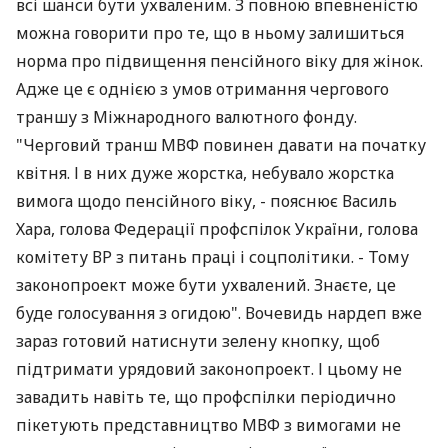
всі шанси бути ухваленим. З повною впевненістю
можна говорити про те, що в ньому залишиться
норма про підвищення пенсійного віку для жінок.
Адже це є однією з умов отримання чергового
траншу з Міжнародного валютного фонду.
"Черговий транш МВФ повинен давати на початку
квітня. І в них дуже жорстка, небувало жорстка
вимога щодо пенсійного віку, - пояснює Василь
Хара, голова Федерації профспілок України, голова
комітету ВР з питань праці і соцполітики. - Тому
законопроект може бути ухвалений. Знаєте, це
буде голосування з огидою". Вочевидь нардеп вже
зараз готовий натиснути зелену кнопку, щоб
підтримати урядовий законопроект. І цьому не
завадить навіть те, що профспілки періодично
пікетують представництво МВФ з вимогами не