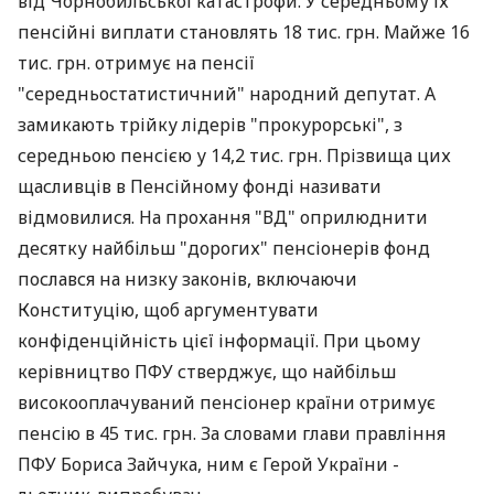
від Чорнобильської катастрофи. У середньому їх
пенсійні виплати становлять 18 тис. грн. Майже 16
тис. грн. отримує на пенсії
"середньостатистичний" народний депутат. А
замикають трійку лідерів "прокурорські", з
середньою пенсією у 14,2 тис. грн. Прізвища цих
щасливців в Пенсійному фонді називати
відмовилися. На прохання "ВД" оприлюднити
десятку найбільш "дорогих" пенсіонерів фонд
послався на низку законів, включаючи
Конституцію, щоб аргументувати
конфіденційність цієї інформації. При цьому
керівництво ПФУ стверджує, що найбільш
високооплачуваний пенсіонер країни отримує
пенсію в 45 тис. грн. За словами глави правління
ПФУ Бориса Зайчука, ним є Герой України -