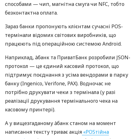
способами — чип, магнітна смуга чи NFC, тобто
безконтактна оплата.
Зараз банки пропонують клієнтам сучасні POS-
термінали відомих світових виробників, що
працюють під операційною системою Android.
Наприклад, àбанк та ПриватБанк розробили JSON-
протокол — це єдиний касовий протокол, що
підтримує поєднання з усіма вендорами в парку
банку (Ingenico, Verifone, PAX). Водночас не
потрібно друкувати чеки з термінала (у разі
реалізації друкування термінального чека на
касовому принтері).
А у вищезгаданому àбанк станом на момент
написання тексту триває акція
«POSтійна