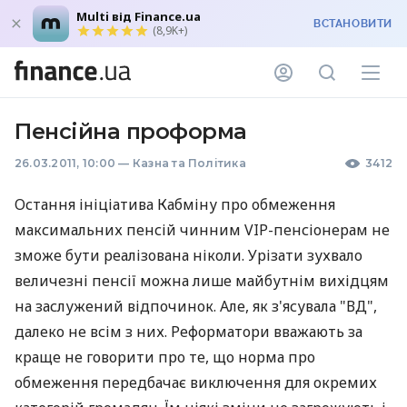
Multi від Finance.ua
ВСТАНОВИТИ
(8,9K+)
Пенсійна проформа
26.03.2011, 10:00
—
Казна та Політика
3412
Остання ініціатива Кабміну про обмеження
максимальних пенсій чинним VIP-пенсіонерам не
зможе бути реалізована ніколи. Урізати зухвало
величезні пенсії можна лише майбутнім вихідцям
на заслужений відпочинок. Але, як з'ясувала "ВД",
далеко не всім з них. Реформатори вважають за
краще не говорити про те, що норма про
обмеження передбачає виключення для окремих