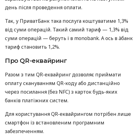
день після проведення оплати.
Так, у ПриватБанк така послуга коштуватиме 1,3%
від суми операцій. Такий самий тариф — 1,3% від
суми операцій — беруть і в monobank. А ось в àбанк
тариф становить 1,2%.
Про QR-еквайринг
Разом з тим QR-еквайринг дозволяє приймати
оплату скануванням QR-коду або дистанційно
через посилання (без NFC) з карток будь-яких
банків платіжних систем.
Для користування QR-еквайрингом потрібен лише
смартфон із встановленим програмним
забезпеченням.