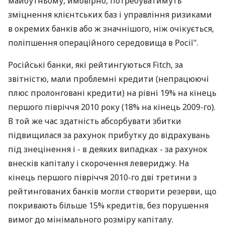
майбутньому, ймовірно, потребуватимуть
зміцнення клієнтських баз і управління ризиками
в окремих банків або ж значнішого, ніж очікується,
поліпшення операційного середовища в Росії".
Російські банки, які рейтингуються Fitch, за
звітністю, мали проблемні кредити (непрацюючі
плюс пролонговані кредити) на рівні 19% на кінець
першого півріччя 2010 року (18% на кінець 2009-го).
В той же час здатність абсорбувати збитки
підвищилася за рахунок прибутку до відрахувань
під знецінення і - в деяких випадках - за рахунок
внесків капіталу і скорочення левериджу. На
кінець першого півріччя 2010-го дві третини з
рейтингованих банків могли створити резерви, що
покривають більше 15% кредитів, без порушення
вимог до мінімального розміру капіталу.