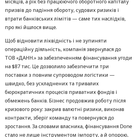
місяців, а рік без працюючого оборотного капіталу
призвів до падіння обороту, судових ризиків і
втрати банківських лімітів — саме тих наслідків,
про які йшлося вище.
Щоб відновити ліквідність і не зупиняти
операційну діяльність, компанія звернулася до
ТОВ «ДАНН.» за забезпеченням фінансування угоди
на $87 тис. Це дозволило забезпечити три
поставки з повним супроводом логістики —
швидко, без ускладнених та тривалих
бюрократичних процесів приватних фондів і
обмежень банків. Бізнес продовжив роботу після
кризового року: закрив валютні ризики, виконав
контракти, зберіг команду та повернувся до
зростання. За словами власника, фінансування Done
стало не лише інструментом імпорту, а й опорою,