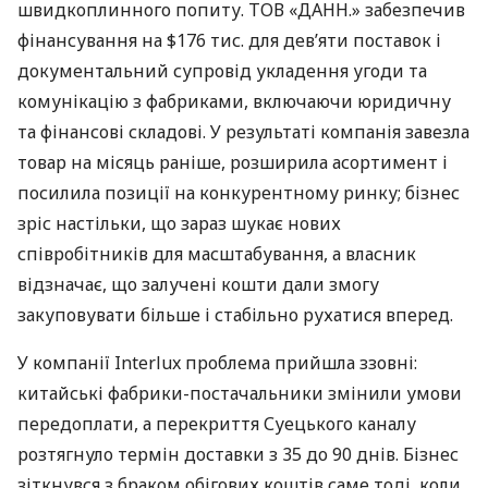
швидкоплинного попиту. ТОВ «ДАНН.» забезпечив
фінансування на $176 тис. для дев’яти поставок і
документальний супровід укладення угоди та
комунікацію з фабриками, включаючи юридичну
та фінансові складові. У результаті компанія завезла
товар на місяць раніше, розширила асортимент і
посилила позиції на конкурентному ринку; бізнес
зріс настільки, що зараз шукає нових
співробітників для масштабування, а власник
відзначає, що залучені кошти дали змогу
закуповувати більше і стабільно рухатися вперед.
У компанії Interlux проблема прийшла ззовні:
китайські фабрики-постачальники змінили умови
передоплати, а перекриття Суецького каналу
розтягнуло термін доставки з 35 до 90 днів. Бізнес
зіткнувся з браком обігових коштів саме тоді, коли