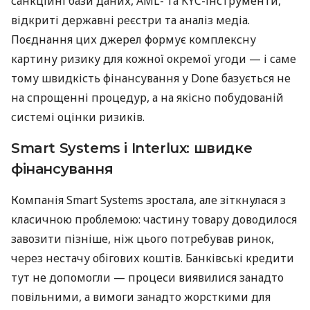
санкційні бази даних, AML- та KYC-інструменти,
відкриті державні реєстри та аналіз медіа.
Поєднання цих джерел формує комплексну
картину ризику для кожної окремої угоди — і саме
тому швидкість фінансування у Done базується не
на спрощенні процедур, а на якісно побудованій
системі оцінки ризиків.
Smart Systems і Interlux: швидке
фінансування
Компанія Smart Systems зростала, але зіткнулася з
класичною проблемою: частину товару доводилося
завозити пізніше, ніж цього потребував ринок,
через нестачу обігових коштів. Банківські кредити
тут не допомогли — процеси виявилися занадто
повільними, а вимоги занадто жорсткими для