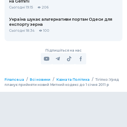
на Gemini
Сьогодні 19:15
206
Україна шукає альтернативи портам Одеси для
експорту зерна
Сьогодні 18:34
100
Підпишіться на нас
/
/
/
Finance.ua
Всі новини
Казна та Політика
Тігіпко: Уряд
планує прийняти новий Митний кодекс до 1 січня 2011 р