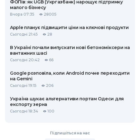
ФОПів: як UGB (Укргазбанк) нарощує підтримку
малого бізнесу
Вчора 07:35
28005
Apple планує підвищити ціни на ключові продукти
Сьогодні 21:45
28
В Україні почали випускати нові бетономіксери на
вантажних шасі
Сьогодні 20:42
66
Google розповіла, коли Android почне переходити
на Gemini
Сьогодні 19:15
206
Україна шукає альтернативи портам Одеси для
експорту зерна
Сьогодні 18:34
100
Підпишіться на нас