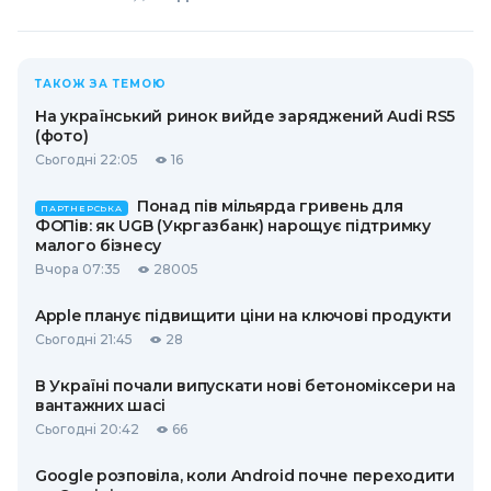
ТАКОЖ ЗА ТЕМОЮ
На український ринок вийде заряджений Audi RS5
(фото)
Сьогодні 22:05
16
Понад пів мільярда гривень для
ПАРТНЕРСЬКА
ФОПів: як UGB (Укргазбанк) нарощує підтримку
малого бізнесу
Вчора 07:35
28005
Apple планує підвищити ціни на ключові продукти
Сьогодні 21:45
28
В Україні почали випускати нові бетономіксери на
вантажних шасі
Сьогодні 20:42
66
Google розповіла, коли Android почне переходити