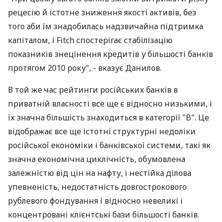
рецесію й істотне зниження якості активів, без
того аби їм знадобилась надзвичайна підтримка
капіталом, і Fitch спостерігає стабілізацію
показників знецінення кредитів у більшості банків
протягом 2010 року", - вказує Данилов.
В той же час рейтинги російських банків в
приватній власності все ще є відносно низькими, і
їх значна більшість знаходиться в категорії "B". Це
відображає все ще істотні структурні недоліки
російської економіки і банківської системи, такі як
значна економічна циклічність, обумовлена
залежністю від цін на нафту, і нестійка ділова
упевненість, недостатність довгострокового
рублевого фондування і відносно невеликі і
концентровані клієнтські бази більшості банків.