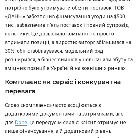
потрібно було утримувати обсяги поставок. ТОВ
«ДАНН.» забезпечив фінансування угоди на $500
тис., забезпечив п’ять поставок і повний супровід
логістики. Це дозволило компанії не просто
втримати позиції, а вирости: виторг збільшився на
30%, обіг стабілізувався, модельний ряд
розширився, а бізнес вийшов у нові канали збуту та
зміцнив позиції в Україні й на зовнішніх ринках.
Комплаєнс як сервіс і конкурентна
перевага
Слово «комплаєнс» часто асоціюється з
додатковими документами та затримками, але
для
Done
це передусім сервіс: клієнт отримує не
лише фінансування, а й додатковий рівень