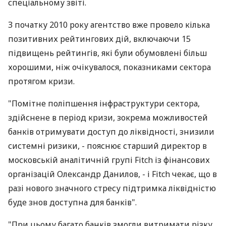
спеціальному звіті.
З початку 2010 року агентство вже провело кілька
позитивних рейтингових дій, включаючи 15
підвищень рейтингів, які були обумовлені більш
хорошими, ніж очікувалося, показниками сектора
протягом кризи.
"Помітне поліпшення інфраструктури сектора,
здійснене в період кризи, зокрема можливостей
банків отримувати доступ до ліквідності, знизили
системні ризики, - пояснює старший директор в
московській аналітичній групі Fitch із фінансових
організацій Олександр Данилов, - і Fitch чекає, що в
разі нового значного стресу підтримка ліквідністю
буде знов доступна для банків".
"При цьому багато банків змогли витримати різку