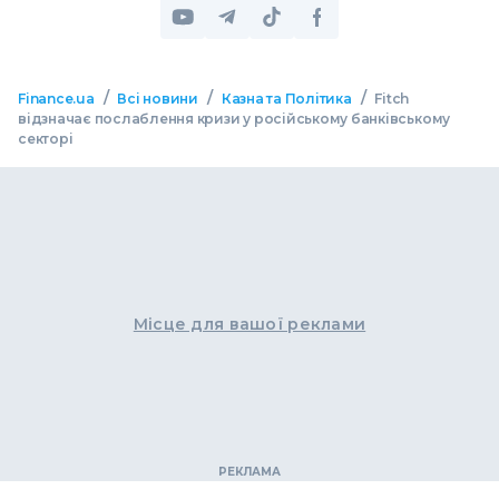
/
/
/
Finance.ua
Всі новини
Казна та Політика
Fitch
відзначає послаблення кризи у російському банківському
секторі
Місце для вашої реклами