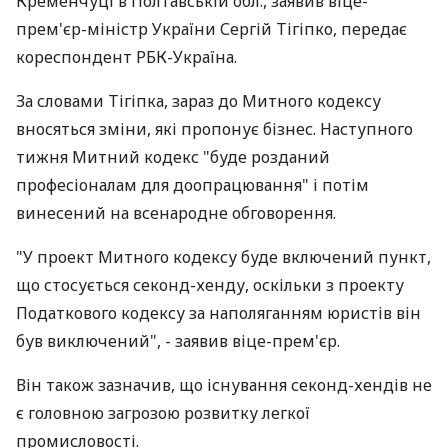
Кременчуці в Полтавській обл., заявив віце-
прем'єр-міністр України Сергій Тігіпко, передає
кореспондент РБК-Україна.
За словами Тігіпка, зараз до Митного кодексу
вносяться зміни, які пропонує бізнес. Наступного
тижня Митний кодекс "буде розданий
професіоналам для доопрацювання" і потім
винесений на всенародне обговорення.
"У проект Митного кодексу буде включений пункт,
що стосується секонд-хенду, оскільки з проекту
Податкового кодексу за наполяганням юристів він
був виключений", - заявив віце-прем'єр.
Він також зазначив, що існування секонд-хендів не
є головною загрозою розвитку легкої
промисловості.