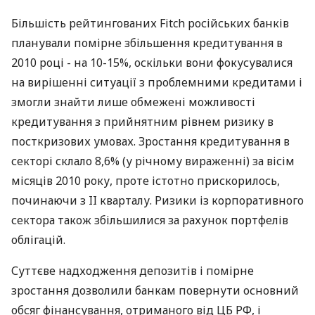
Більшість рейтингованих Fitch російських банків
планували помірне збільшення кредитування в
2010 році - на 10-15%, оскільки вони фокусувалися
на вирішенні ситуації з проблемними кредитами і
змогли знайти лише обмежені можливості
кредитування з прийнятним рівнем ризику в
посткризових умовах. Зростання кредитування в
секторі склало 8,6% (у річному вираженні) за вісім
місяців 2010 року, проте істотно прискорилось,
починаючи з II кварталу. Ризики із корпоративного
сектора також збільшилися за рахунок портфелів
облігацій.
Суттєве надходження депозитів і помірне
зростання дозволили банкам повернути основний
обсяг фінансування, отриманого від ЦБ РФ, і