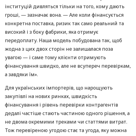
інституцій дивляться тільки на того, кому дають
гроші, — зазначає вона. — Але коли фінансується
конкретна поставка, ризик так само реальний та
високий і з боку фабрики, яка отримує
передоплату. Наша модель побудована так, щоб
жодна з цих двох сторін не залишалася поза
увагою — і саме тому клієнти отримують
фінансування швидко, але не всупереч перевіркам,
а завдяки їм».
Для українських імпортерів, що нарощують
закупівлі на нових ринках, швидкість
фінансування і рівень перевірки контрагентів
дедалі частіше стають частиною одного рішення, а
не двома окремими треками чи статтями витрат.
Тож перевіреною угодою стає та угода, яку можна