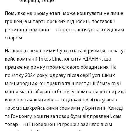
операції, тощо.
Помилка на цьому етапі може коштувати не лише
грошей, а й партнерських відносин, поставок і
репутації компанії — а іноді закінчується судовим
спором.
Наскільки реальними бувають такі ризики, показує
кейс компанії Inkos Line, клієнта «ДАНН.», що
працює на ринку промислового обладнання. На
початку 2024 року, одразу після серії успішних
міжнародних контрактів та інвестиції близько $1
млн у масштабування бізнесу, компанія розширила
коло постачальників — і одночасно зіткнулася з
трьома шахрайськими схемами у Британії, Канаді
та Гонконгу: кошти за товар були відправлені, сам
товар — ні. Повернення грошей зайняло вісім