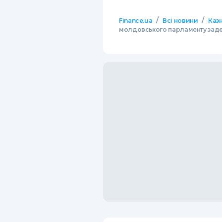
/
/
Finance.ua
Всі новини
Казн
молдовського парламенту заде