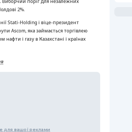
. Виборчий поріг для незалежних
олдові 2%.
нії Stati-Holding і віце-президент
упи Ascom, яка займається торгівлею
м нафти і газу в Казахстані і країнах
на
е для вашої реклами