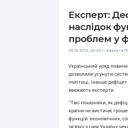
Експерт: Де
наслідок ф
проблем у ф
26.10.2010, 20:20
—
Казна та П
Український уряд повинен
дозволили усунути систе
політиці, інакше дефіци
вважають експерти.
"Такі показники, як дефіци
країни не вистачає грошей
функцій: економічних, со
зв'язку з цим Україну че