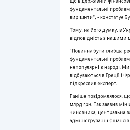
що в державній фінансові
фундаментальні проблеми.
вирішити", - констатує Б
Тому, на його думку, в У
відповідність з нашими 
"Повинна бути глибша реф
фундаментальні проблеми.
непопулярні в народі. Ми 
відбуваються в Греції і Фр
підкреслив експерт.
Раніше повідомлялося, щ
млрд грн. Так заявив мін
чиновника, центральна в
адмініструванні фінансі