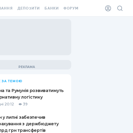
ВАННЯ
ДЕПОЗИТИ
БАНКИ
ФОРУМ
ІЛКА
ВСІ ДЕПОЗИТИ
ВСІ БАНКИ
АННЯ ЖИТЛА ВІД
ДЕПОЗИТИ В USD
ВІДГУКИ ПРО БАНКИ
 ШАХЕДІВ
ДЕПОЗИТИ В EUR
МІКРОФІНАНСОВІ
ХОВКА ЗА КОРДОН
ОРГАНІЗАЦІЇ
БОНУС ДО ДЕПОЗИТІВ
ВІДГУКИ ПРО МФО
УМОВИ АКЦІЇ
КАРТА
 ЗА ТЕМОЮ
ПИТАННЯ ТА ВІДПОВІДІ
ННА ВІНЬЄТКА
на та Румунія розвиватимуть
ДЕПОЗИТНИЙ КАЛЬКУЛЯТОР
рнативну логістику
 СПІВРОБІТНИКІВ
ні 20:12
39
ПУТІВНИКИ ПО
SSISTANCE
ЗАОЩАДЖЕННЯМ
н у липні забезпечив
рахування з держбюджету
АННЯ ВІД
млрд грн трансфертів
Х ВИПАДКІВ