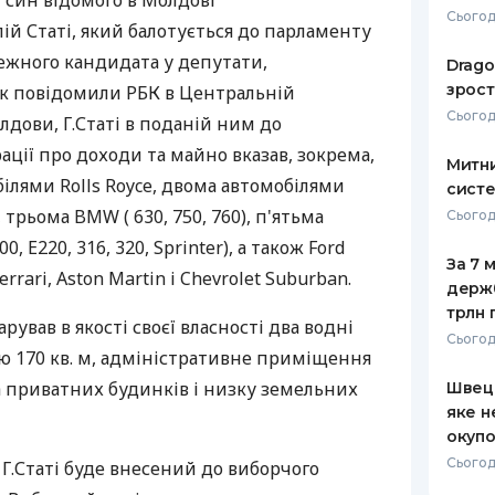
- син відомого в Молдові
Сьогодн
й Статі, який балотується до парламенту
РЕЙТИНГ ДЕБЕТОВИХ
ПУТІВНИ
КАРТОК
СТРАХУ
лежного кандидата у депутати,
Drago
зрост
Як повідомили РБК в Центральній
ЩОМІСЯЧНИЙ ОГЛЯД
ВСІ СТРА
Сьогодн
лдови, Г.Статі в поданій ним до
КЕШБЕКУ
СТРАХОВ
ції про доходи та майно вказав, зокрема,
Митни
ПУТІВНИКИ ПО
ілями Rolls Royce, двома автомобілями
систе
БАНКІВСЬКИХ КАРТКАХ
ВІДГУКИ
КОМПАНІ
), трьома BMW ( 630, 750, 760), п'ятьма
Сьогодн
, E220, 316, 320, Sprinter), а також Ford
ДОСТАВК
За 7 
Ferrari, Aston Martin і Chevrolet Suburban.
держ
КОНТАКТ
трлн 
арував в якості своєї власності два водні
Сьогод
ю 170 кв. м, адміністративне приміщення
ка приватних будинків і низку земельних
Швеці
яке н
окупо
Сьогод
 Г.Статі буде внесений до виборчого