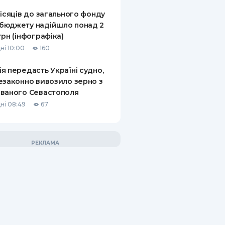
місяців до загального фонду
бюджету надійшло понад 2
грн (інфографіка)
ні 10:00
160
я передасть Україні судно,
езаконно вивозило зерно з
ваного Севастополя
ні 08:49
67