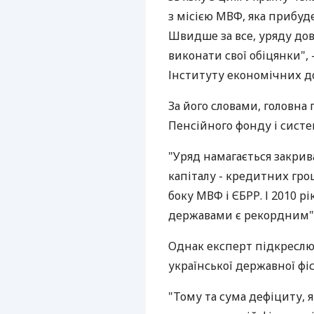
з місією МВФ, яка прибуд
Швидше за все, уряду дов
виконати свої обіцянки",
Інституту економічних до
За його словами, головна
Пенсійного фонду і систе
"Уряд намагається закрив
капіталу - кредитних гро
боку МВФ і ЄБРР. І 2010 р
державами є рекордним",
Однак експерт підкреслю
української державної фі
"Тому та сума дефіциту, я