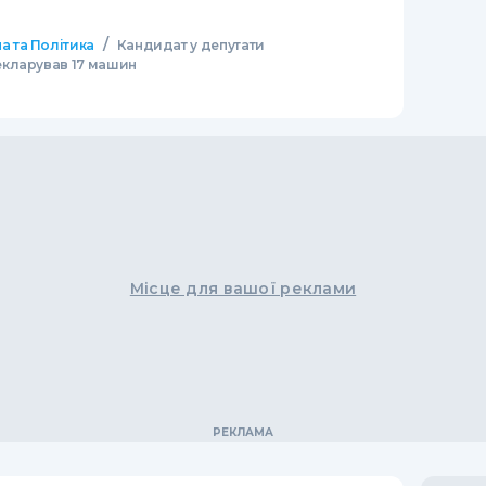
/
а та Політика
Кандидат у депутати
кларував 17 машин
Місце для вашої реклами