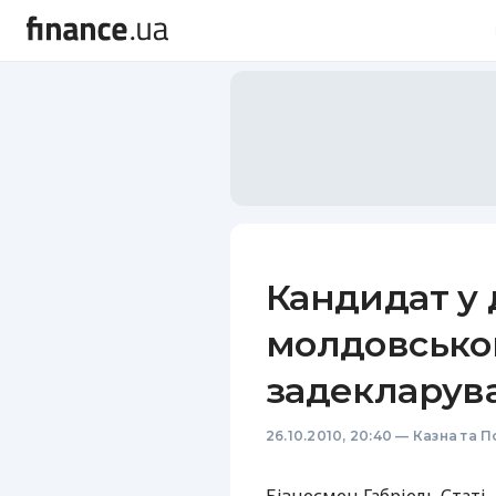
Кандидат у 
молдовсько
задекларув
26.10.2010, 20:40
—
Казна та П