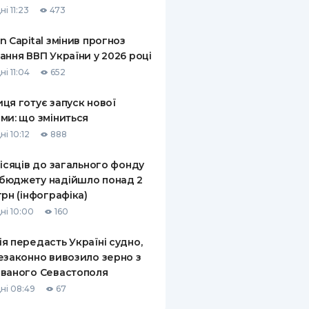
і 11:23
473
КИ ПО
ВАННЮ
n Capital змінив прогноз
ання ВВП України у 2026 році
ХОВІ ПОЛІСИ
і 11:04
652
І КОМПАНІЇ
ця готує запуск нової
ми: що зміниться
 ПРО СТРАХОВІ
Ї
і 10:12
888
А І ОПЛАТА
місяців до загального фонду
бюджету надійшло понад 2
И
грн (інфографіка)
ні 10:00
160
я передасть Україні судно,
езаконно вивозило зерно з
ваного Севастополя
ні 08:49
67