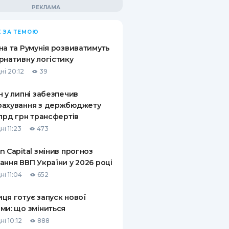
 ЗА ТЕМОЮ
на та Румунія розвиватимуть
рнативну логістику
ні 20:12
39
н у липні забезпечив
рахування з держбюджету
млрд грн трансфертів
і 11:23
473
n Capital змінив прогноз
ання ВВП України у 2026 році
і 11:04
652
ця готує запуск нової
ми: що зміниться
і 10:12
888