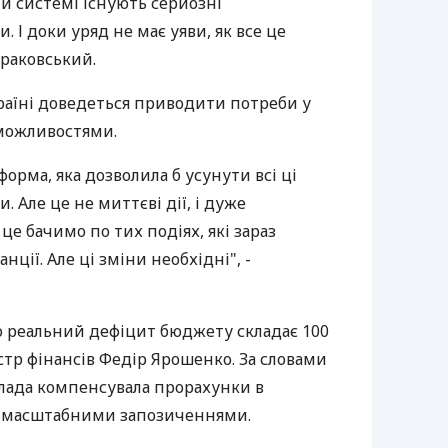
й системі існують серйозні
 І доки уряд не має уяви, як все це
ураковський.
країні доведеться приводити потреби у
можливостями.
орма, яка дозволила б усунути всі ці
 Але це не миттєві дії, і дуже
це бачимо по тих подіях, які зараз
анції. Але ці зміни необхідні", -
о реальний дефіцит бюджету складає 100
істр фінансів Федір Ярошенко. За словами
лада компенсувала прорахунки в
в масштабними запозиченнями.