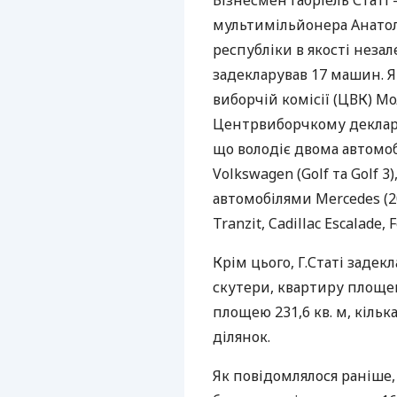
Бізнесмен Габріель Статі 
мультимільйонера Анатолі
республіки в якості неза
задекларував 17 машин. 
виборчій комісії (ЦВК) Мо
Центрвиборчкому деклара
що володіє двома автомоб
Volkswagen (Golf та Golf 3
автомобілями Mercedes (200
Tranzit, Cadillac Escalade, 
Крім цього, Г.Статі задекл
скутери, квартиру площе
площею 231,6 кв. м, кіль
ділянок.
Як повідомлялося раніше,