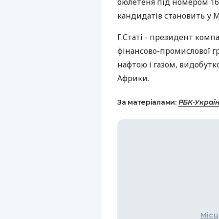
бюлетеня під номером 16
кандидатів становить у М
Г.Статі - президент компа
фінансово-промислової гр
нафтою і газом, видобутко
Африки.
За матеріалами:
РБК-Украї
Місц