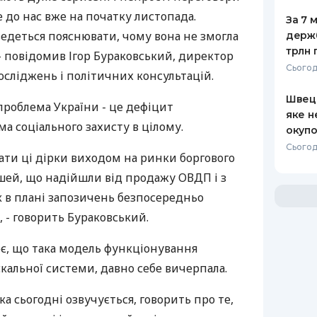
е до нас вже на початку листопада.
За 7 
едеться пояснювати, чому вона не змогла
держ
трлн 
 - повідомив Ігор Бураковський, директор
Сьогод
сліджень і політичних консультацій.
Швеці
 проблема України - це дефіцит
яке н
ма соціального захисту в цілому.
окупо
Сьогод
ати ці дірки виходом на ринки боргового
шей, що надійшли від продажу ОВДП і з
ік в плані запозичень безпосередньо
 - говорить Бураковський.
є, що така модель функціонування
скальної системи, давно себе вичерпала.
ка сьогодні озвучується, говорить про те,