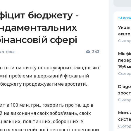
фіцит бюджету -
ТАКОЖ
ундаментальних
Украї
альте
інансовій сфері
Сьогод
олітика
343
Мінфі
пере
19,6 
 піти на низку непопулярних заходів, які
Сьогодн
мні проблеми в державній фіскальній
т бюджету продовжуватиме зростати,
Drago
зрост
Сьогодн
т в 100 млн. грн., говорить про те, що в
 на виконання своїх зобов'язань, своїх
Митни
систе
ціальних, політичних, оборонних. У
Сьогодн
кають дуже серйозні і непрості переговори