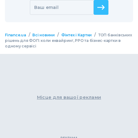
Ваш email
/
/
/
Finance.ua
Всі новини
Фінтех і Картки
ТОП банківських
рішень для ФОП: коли еквайринг, РРО та бізнес-картки в
одному сервісі
Місце для вашої реклами