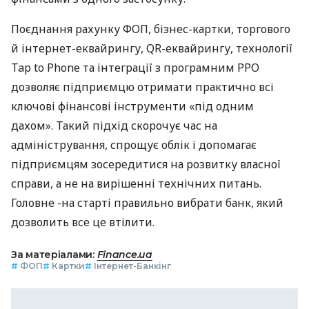
Поєднання рахунку ФОП, бізнес-картки, торгового
й інтернет-еквайрингу, QR-еквайрингу, технології
Tap to Phone та інтеграції з програмним РРО
дозволяє підприємцю отримати практично всі
ключові фінансові інструменти «під одним
дахом». Такий підхід скорочує час на
адміністрування, спрощує облік і допомагає
підприємцям зосередитися на розвитку власної
справи, а не на вирішенні технічних питань.
Головне -на старті правильно вибрати банк, який
дозволить все це втілити.
За матеріалами:
Finance.ua
#
ФОП
#
Картки
#
Інтернет-Банкінг