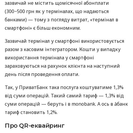
зазвичай не містить щомісячної абонплати
(300−500 грн як у терміналах, що надаються
банками) — тому з погляду витрат, «термінал в
смартфоні» є більш економним.
Зазвичай термінал у смартфоні використовується
разом з касовим інтегратором. Кошти у випадку
використання термінала у смартфоні
зараховуються на рахунок клієнта на наступний
день після проведення оплати.
Так, у ПриватБанк така послуга коштуватиме 1,3%
від суми операцій. Такий самий тариф — 1,3% від
суми операцій — беруть і в monobank. А ось в àбанк
тариф становить 1,2%.
Про QR-еквайринг