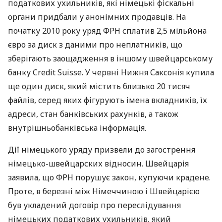
податкових ухильників, які німецькі фіскальні
органи придбали у анонімних продавців. На
початку 2010 року уряд ФРН сплатив 2,5 мільйона
євро за диск з даними про неплатників, що
зберігають заощадження в іншому швейцарському
банку Credit Suisse. У червні Нижня Саксонія купила
ще один диск, який містить близько 20 тисяч
файлів, серед яких фігурують імена вкладників, їх
адреси, стан банківських рахунків, а також
внутрішньобанківська інформація.
Дії німецького уряду призвели до загострення
німецько-швейцарских відносин. Швейцарія
заявила, що ФРН порушує закон, купуючи крадене.
Проте, в березні між Німеччиною і Швейцарією
був укладений договір про переслідування
німецьких податкових ухильників, який