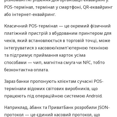
POS-термінал, термінал у смартфоні, QR-еквайринг
або інтернет-еквайринг.
Класичний POS-термінал — це окремий фізичний
платіжний пристрій з вбудованим принтером для
чеків, який встановлюється в торговій точці, може
інтегруватися з касовою/комп'ютерною технікою
та підтримує приймання карток усіма
способами — чип, магнітна смуга чи NFC, тобто
безконтактна оплата.
Зараз банки пропонують клієнтам сучасні POS-
термінали відомих світових виробників, що
працюють під операційною системою Android.
Наприклад, àбанк та ПриватБанк розробили JSON-
протокол — це єдиний касовий протокол, що