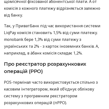
щомісячної фіксованої абонентської плати. А от
комісія з кожного платежу відрізняється залежно
від банку.
Так, у ПриватБанк під час використання системи
LiqPay комісія становить 1,5% від суми платежу.
monobank бере 1,3% від суми платежу з
українських та 2% - з карток іноземних банків. А,
наприклад, в àбанк комісія складає 1,2%.
Про реєстратор розрахункових
операцій (РРО)
POS-термінал часто використовується спільно з
касовим інтегратором, який об’єднує облікову
систему з програмним реєстратором
розрахункових операцій (пРРО).