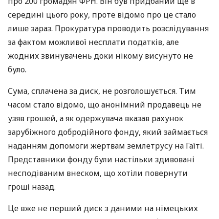
про 200 громадян ФРН. Він був придбаний ще в
середині цього року, проте відомо про це стало
лише зараз. Прокуратура проводить розслідування
за фактом можливої несплати податків, але
жодних звинувачень доки нікому висунуто не
було.
Сума, сплачена за диск, не розголошується. Тим
часом стало відомо, що анонімний продавець не
узяв грошей, а як одержувача вказав рахунок
зарубіжного добродійного фонду, який займається
наданням допомоги жертвам землетрусу на Гаїті.
Представники фонду були настільки здивовані
несподіваним внеском, що хотіли повернути
гроші назад.
Це вже не перший диск з даними на німецьких