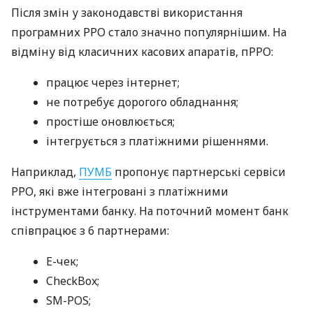
Після змін у законодавстві використання
програмних РРО стало значно популярнішим. На
відміну від класичних касових апаратів, пРРО:
працює через інтернет;
не потребує дорогого обладнання;
простіше оновлюється;
інтегрується з платіжними рішеннями.
Наприклад,
ПУМБ
пропонує партнерські сервіси
РРО, які вже інтегровані з платіжними
інструментами банку. На поточний момент банк
співпрацює з 6 партнерами:
E-чек;
CheckBox;
SM-POS;