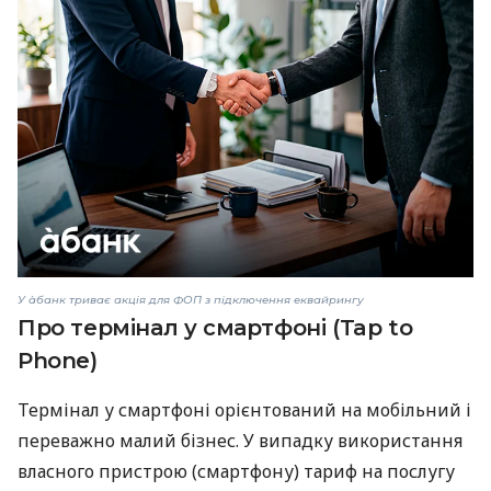
У àбанк триває акція для ФОП з підключення еквайрингу
Про термінал у смартфоні (Tap to
Phone)
Термінал у смартфоні орієнтований на мобільний і
переважно малий бізнес. У випадку використання
власного пристрою (смартфону) тариф на послугу