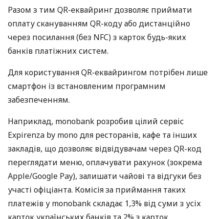
Разом з тим QR-еквайринг дозволяє приймати
оплату скануванням QR-коду або дистанційно
через посилання (без NFC) з карток будь-яких
банків платіжних систем.
Для користування QR-еквайрингом потрібен лише
смартфон із встановленим програмним
забезпеченням.
Наприклад, monobank розробив цілий сервіс
Expirenza by mono для ресторанів, кафе та інших
закладів, що дозволяє відвідувачам через QR-код
переглядати меню, оплачувати рахунок (зокрема
Apple/Google Pay), залишати чайові та відгуки без
участі офіціанта. Комісія за приймання таких
платежів у monobank складає 1,3% від суми з усіх
карток українських банків та 2% з карток