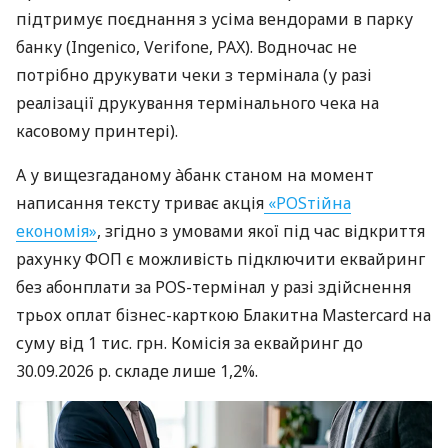
підтримує поєднання з усіма вендорами в парку
банку (Ingenico, Verifone, PAX). Водночас не
потрібно друкувати чеки з термінала (у разі
реалізації друкування термінального чека на
касовому принтері).
А у вищезгаданому àбанк станом на момент
написання тексту триває акція
«POSтійна
економія»
, згідно з умовами якої під час відкриття
рахунку ФОП є можливість підключити еквайринг
без абонплати за POS-термінал у разі здійснення
трьох оплат бізнес-карткою Блакитна Mastercard на
суму від 1 тис. грн. Комісія за еквайринг до
30.09.2026 р. складе лише 1,2%.