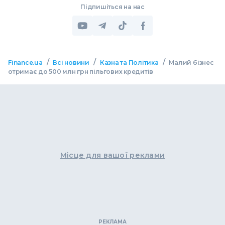
Підпишіться на нас
/
/
/
Finance.ua
Всі новини
Казна та Політика
Малий бізнес
отримає до 500 млн грн пільгових кредитів
Місце для вашої реклами