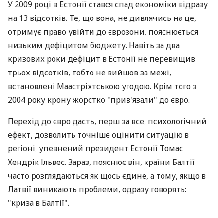
У 2009 році в Естонії стався спад економіки відразу
на 13 відсотків. Те, що вона, не дивлячись на це,
отримує право увійти до єврозони, пояснюється
низьким дефіцитом бюджету. Навіть за два
кризових роки дефіцит в Естонії не перевищив
трьох відсотків, тобто не вийшов за межі,
встановлені Маастріхтською угодою. Крім того з
2004 року крону жорстко "прив'язали" до євро.
Перехід до євро дасть, перш за все, психологічний
ефект, дозволить точніше оцінити ситуацію в
регіоні, упевнений президент Естонії Томас
Хендрік Ільвес. Зараз, пояснює він, країни Балтії
часто розглядаються як щось єдине, а тому, якщо в
Латвії виникають проблеми, одразу говорять:
"криза в Балтії".