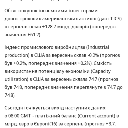
Обсяг покупок іноземними інвесторами
довгострокових американських активів (дані TICS)
в серпень склав +128.7 млрд. доларів (попереднє
значення +61.2).
Індекс промислового виробництва (Industrial
production) в США за вересень склав -0.2% (прогноз
був +0.2%, попереднє значення +0.2%). Ємкість
використання потенціалу економіки (Capacity
utilization) в США за вересень склала 74.7 (прогноз
був 74.8, попереднє значення переглянуте з 74.7 до
74.8).
Сьогодні очікується вихід наступних даних:
о 08:00 GMT - платіжний баланс (Current account) в
млрд. євро в Європі(16) за серпень (прогноз +3.7,