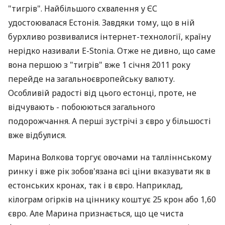
"тигрів". Найбільшого схвалення у ЄС
удостоювалася Естонія. Завдяки тому, що в ній
бурхливо розвивалися інтернет-технології, країну
нерідко називали E-Stonia. Отже не дивно, що саме
вона першою з "тигрів" вже 1 січня 2011 року
перейде на загальноєвропейську валюту.
Особливій радості від цього естонці, проте, не
відчувають - побоюються загального
подорожчання. А перші зустрічі з євро у більшості
вже відбулися.
Марина Волкова торгує овочами на талліннському
ринку і вже рік зобов'язана всі ціни вказувати як в
естонських кронах, так і в євро. Наприклад,
кілограм огірків на ціннику коштує 25 крон або 1,60
євро. Але Марина признається, що це чиста