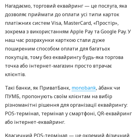
Нагадаємо, торговий еквайринг — це послуга, яка
дозволяє приймати до оплати усі типи карток
платіжних систем Visa, MasterCard, «Простір»,
зокрема з використанням Apple Pay та Google Pay. У
наш час розрахунки карткою стали дуже
поширеним способом оплати для багатьох
покупців, тому без еквайрингу будь-яка торгова
точка або інтернет-магазин просто втрачає
клієнтів.
Такі банки, як ПриватБанк,
monobank
, àбанк чи
ПУМБ, пропонують своїм клієнтам на вибір
різноманітні рішення для організації еквайрингу:
POS-термінал, термінал у смартфоні, QR-еквайринг
або інтернет-еквайринг.
Класичний POS-термінал — це окремий фізичний