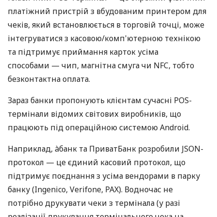
платіжний пристрій з вбудованим принтером для
чеків, який встановлюється в торговій точці, може
інтегруватися з касовою/комп'ютерною технікою
та підтримує приймання карток усіма
способами — чип, магнітна смуга чи NFC, тобто
безконтактна оплата.
Зараз банки пропонують клієнтам сучасні POS-
термінали відомих світових виробників, що
працюють під операційною системою Android.
Наприклад, àбанк та ПриватБанк розробили JSON-
протокол — це єдиний касовий протокол, що
підтримує поєднання з усіма вендорами в парку
банку (Ingenico, Verifone, PAX). Водночас не
потрібно друкувати чеки з термінала (у разі
реалізації друкування термінального чека на