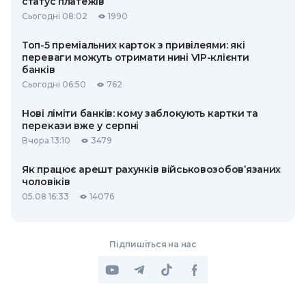
статус платежів
Сьогодні 08:02
1990
Топ-5 преміальних карток з привілеями: які
переваги можуть отримати нині VIP-клієнти
банків
Сьогодні 06:50
762
Нові ліміти банків: кому заблокують картки та
перекази вже у серпні
Вчора 13:10
3479
Як працює арешт рахунків військовозобов’язаних
чоловіків
05.08 16:33
14076
Підпишіться на нас