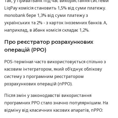
Так, у ПриватБанк під час використання системи
LiqPay комісія становить 1,5% від суми платежу.
monobank бере 1,3% від суми платежу з
українських та 2% - з карток іноземних банків. А,
наприклад, в àбанк комісія складає 1,2%.
Про реєстратор розрахункових
операцій (РРО)
POS-термінал часто використовується спільно з
касовим інтегратором, який об’єднує облікову
систему з програмним реєстратором
розрахункових операцій (пРРО).
Після змін у законодавстві використання
програмних РРО стало значно популярнішим. На
відміну від класичних касових апаратів, пРРО: