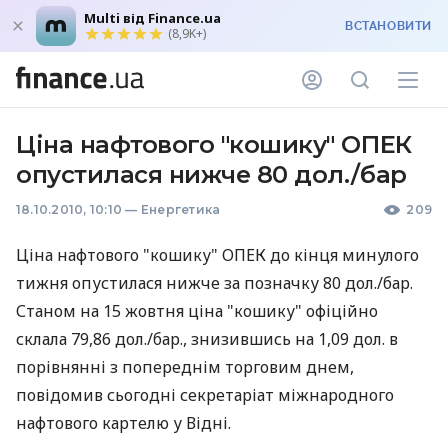
Multi від Finance.ua
ВСТАНОВИТИ
(8,9K+)
Ціна нафтового "кошику" ОПЕК
опустилася нижче 80 дол./бар
18.10.2010, 10:10
—
Енергетика
209
Ціна нафтового "кошику" ОПЕК до кінця минулого
тижня опустилася нижче за позначку 80 дол./бар.
Станом на 15 жовтня ціна "кошику" офіційно
склала 79,86 дол./бар., знизившись на 1,09 дол. в
порівнянні з попереднім торговим днем,
повідомив сьогодні секретаріат міжнародного
нафтового картелю у Відні.