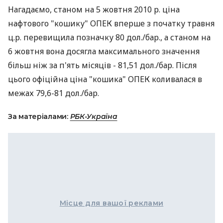
Нагадаємо, станом на 5 жовтня 2010 р. ціна
нафтового "кошику" ОПЕК вперше з початку травня
ц.р. перевищила позначку 80 дол./бар., а станом на
6 жовтня вона досягла максимального значення
більш ніж за п'ять місяців - 81,51 дол./бар. Після
цього офіційна ціна "кошика" ОПЕК коливалася в
межах 79,6-81 дол./бар.
За матеріалами:
РБК-Україна
Місце для вашої реклами