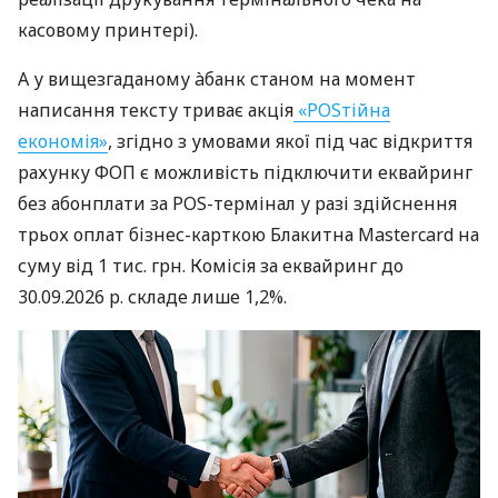
касовому принтері).
А у вищезгаданому àбанк станом на момент
написання тексту триває акція
«POSтійна
економія»
, згідно з умовами якої під час відкриття
рахунку ФОП є можливість підключити еквайринг
без абонплати за POS-термінал у разі здійснення
трьох оплат бізнес-карткою Блакитна Mastercard на
суму від 1 тис. грн. Комісія за еквайринг до
30.09.2026 р. складе лише 1,2%.