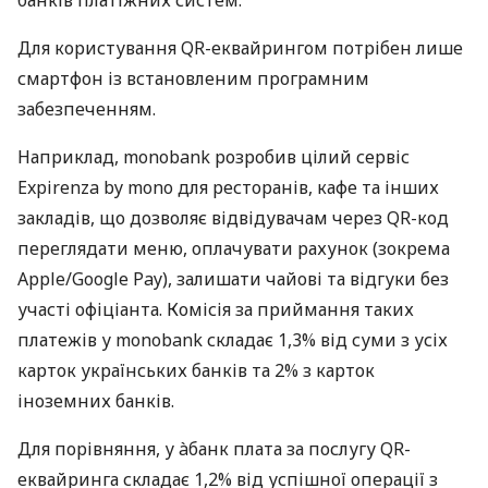
Для користування QR-еквайрингом потрібен лише
смартфон із встановленим програмним
забезпеченням.
Наприклад, monobank розробив цілий сервіс
Expirenza by mono для ресторанів, кафе та інших
закладів, що дозволяє відвідувачам через QR-код
переглядати меню, оплачувати рахунок (зокрема
Apple/Google Pay), залишати чайові та відгуки без
участі офіціанта. Комісія за приймання таких
платежів у monobank складає 1,3% від суми з усіх
карток українських банків та 2% з карток
іноземних банків.
Для порівняння, у àбанк плата за послугу QR-
еквайринга складає 1,2% від успішної операції з