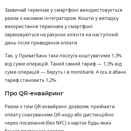
Зазвичай термінал у смартфоні використовується
разом з касовим інтегратором. Кошти у випадку
використання термінала у смартфоні
зараховуються на рахунок клієнта на наступний
день після проведення оплати.
Так, у ПриватБанк така послуга коштуватиме 1,3%
від суми операцій. Такий самий тариф — 1,3% від
суми операцій — беруть і в monobank. А ось в àбанк
тариф становить 1,2%.
Про QR-еквайринг
Разом з тим QR-еквайринг дозволяє приймати
оплату скануванням QR-коду або дистанційно
через посилання (без NFC) з карток будь-яких
банків платіжних систем.