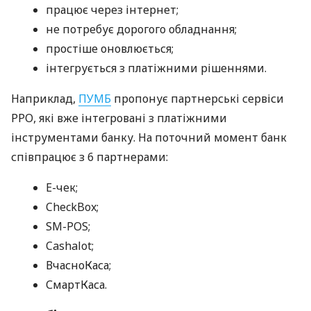
працює через інтернет;
не потребує дорогого обладнання;
простіше оновлюється;
інтегрується з платіжними рішеннями.
Наприклад,
ПУМБ
пропонує партнерські сервіси
РРО, які вже інтегровані з платіжними
інструментами банку. На поточний момент банк
співпрацює з 6 партнерами:
E-чек;
CheckBox;
SM-POS;
Cashalot;
ВчасноКаса;
СмартКаса.