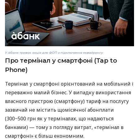
У àбанк триває акція для ФОП з підключення еквайрингу
Про термінал у смартфоні (Tap to
Phone)
Термінал у смартфоні орієнтований на мобільний і
переважно малий бізнес. У випадку використання
власного пристрою (смартфону) тариф на послугу
зазвичай не містить щомісячної абонплати
(300−500 грн як у терміналах, що надаються
банками) — тому з погляду витрат, «термінал в
смартфоні» є більш економним.