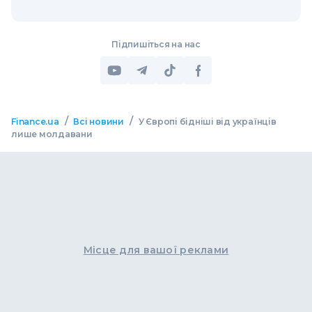
Підпишіться на нас
/
/
Finance.ua
Всі новини
У Європі бідніші від українців
лише молдавани
Місце для вашої реклами