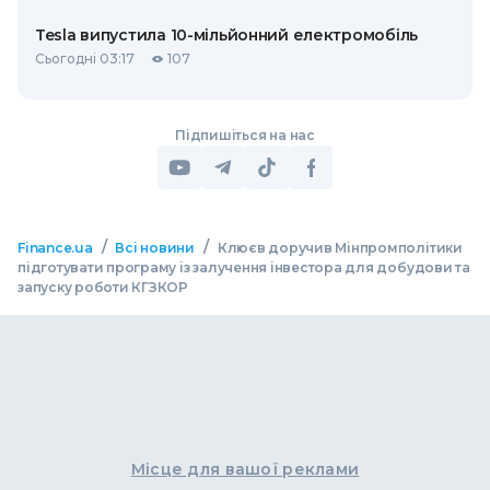
Tesla випустила 10-мільйонний електромобіль
Сьогодні 03:17
107
Підпишіться на нас
/
/
Finance.ua
Всі новини
Клюєв доручив Мінпромполітики
підготувати програму із залучення інвестора для добудови та
запуску роботи КГЗКОР
Місце для вашої реклами