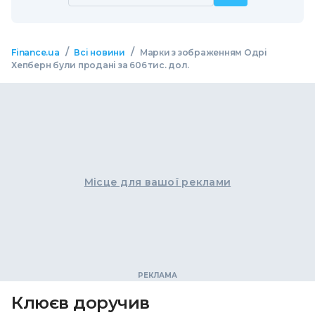
/
/
Finance.ua
Всі новини
Марки з зображенням Одрі
Хепберн були продані за 606 тис. дол.
Місце для вашої реклами
Клюєв доручив