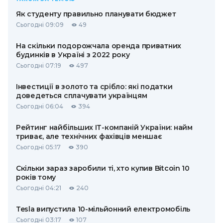
Як студенту правильно планувати бюджет
Сьогодні 09:09
49
На скільки подорожчала оренда приватних
будинків в Україні з 2022 року
Сьогодні 07:19
497
Інвестиції в золото та срібло: які податки
доведеться сплачувати українцям
Сьогодні 06:04
394
Рейтинг найбільших ІТ-компаній України: найм
триває, але технічних фахівців меншає
Сьогодні 05:17
390
Скільки зараз заробили ті, хто купив Bitcoin 10
років тому
Сьогодні 04:21
240
Tesla випустила 10-мільйонний електромобіль
Сьогодні 03:17
107