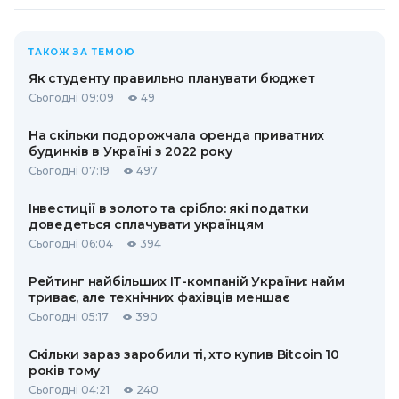
ТАКОЖ ЗА ТЕМОЮ
Як студенту правильно планувати бюджет
Сьогодні 09:09
49
На скільки подорожчала оренда приватних
будинків в Україні з 2022 року
Сьогодні 07:19
497
Інвестиції в золото та срібло: які податки
доведеться сплачувати українцям
Сьогодні 06:04
394
Рейтинг найбільших ІТ-компаній України: найм
триває, але технічних фахівців меншає
Сьогодні 05:17
390
Скільки зараз заробили ті, хто купив Bitcoin 10
років тому
Сьогодні 04:21
240