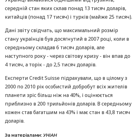
середній стан яких склав понад 13 тисяч доларів,
китайців (понад 17 тисяч) і турків (майже 25 тисяч).
Дані звіту свідчать, що максимальний розмір
стану українців був досягнутий в 2007 році, коли в
середньому складав 6 тисяч доларів, але
наступного року - через світову кризу - він впав до
4 тисяч, а торік - до 2,5 тисяч доларів.
Експерти Credit Suisse підрахували, що в цілому з
2000 по 2010 рік особистий добробут всіх жителів
планети зріс більш ніж на 40%, і оцінюється
приблизно в 200 трильйонів доларів. В середньому
кожен став багатшим на 43% і має стан в 43,8 тисяч
доларів.
За матеріалами:
УНІАН