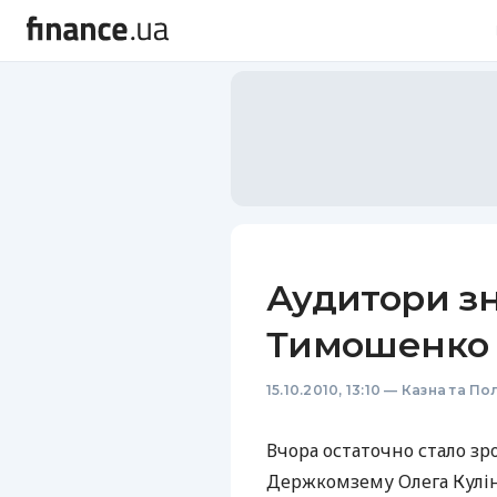
Аудитори з
Тимошенко
15.10.2010, 13:10
—
Казна та По
Вчора остаточно стало зро
Держкомзему Олега Куліні