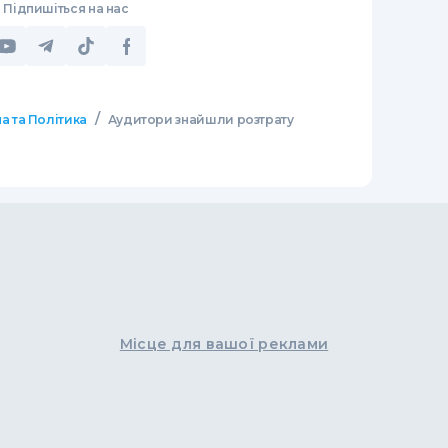
Підпишіться на нас
/
а та Політика
Аудитори знайшли розтрату
Місце для вашої реклами