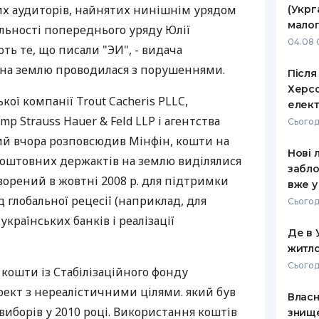
их аудиторів, найнятих нинішнім урядом
(Укрг
РЕЙТИНГ ДЕБЕТОВИХ
ПУТІВНИ
малог
льності попереднього уряду Юлії
КАРТОК
СТРАХУ
04.08 
ь те, що писали "ЭИ", - видача
ЩОМІСЯЧНИЙ ОГЛЯД
ВСІ СТРА
на землю проводилася з порушеннями.
Після
КЕШБЕКУ
Херсо
СТРАХОВ
кої компанії Trout Cacheris PLLC,
елект
ПУТІВНИКИ ПО
p Strauss Hauer & Feld LLP і агентства
БАНКІВСЬКИХ КАРТКАХ
ВІДГУКИ
Сьогодн
КОМПАНІ
який вчора розповсюдив Мінфін, кошти на
Нові 
коштовних держактів на землю виділялися
ДОСТАВК
забло
творений в жовтні 2008 р. для підтримки
вже у
КОНТАКТ
 глобальної рецесії (наприклад, для
Сьогодн
країнських банків і реалізації
Де в 
житло
Сьогод
кошти із Стабілізаційного фонду
оект з нереалістичними цілями. який був
Власн
иборів у 2010 році. Використання коштів
знище