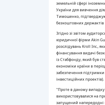
земельній сфері іноземн
України для вивчення дія
Тимошенко, підтверджуют
безкоштовних держактів 
Згідно зі звітом аудиторсь
юридичної фірми Akin Gum
розслідувань Kroll Inc., 
фінансування видачі без
із Стабфонду, який був с
економіки країни в період
забезпечення підтримки у
інвестиційних проектів).
"Проте в даному випадку 
використовувалися на пр
запущений напередодні в