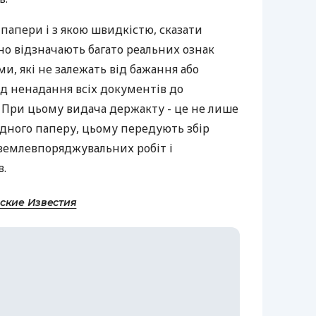
папери і з якою швидкістю, сказати
но відзначають багато реальних ознак
, які не залежать від бажання або
д ненадання всіх документів до
. При цьому видача держакту - це не лише
одного паперу, цьому передують збір
землевпоряджувальних робіт і
в.
ские Известия