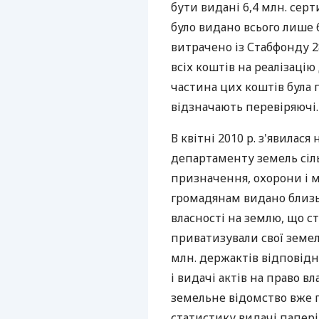
бути видані 6,4 млн. серти
було видано всього лише 62
витрачено із Стабфонду 2
всіх коштів на реалізаці
частина цих коштів була 
відзначають перевіряючі.
В квітні 2010 р. з'явилася
департаменту земель сіль
призначення, охорони і 
громадянам видано близь
власності на землю, що ст
приватизували свої земел
млн. держактів відповід
і видачі актів на право 
земельне відомство вже 
статистику видачі папері