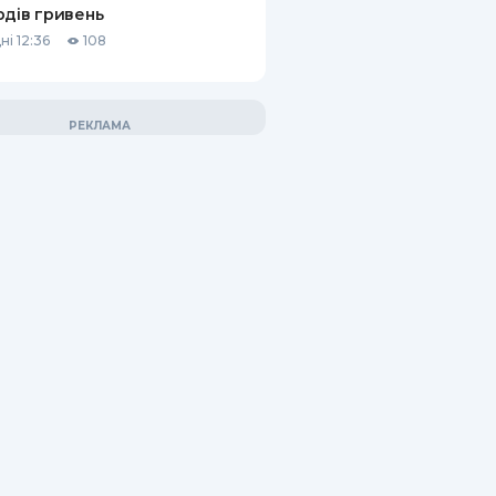
рдів гривень
ні 12:36
108