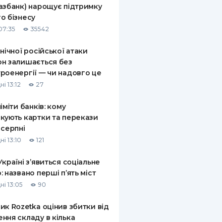
азбанк) нарощує підтримку
КИ ПО
о бізнесу
ВАННЮ
07:35
35542
ХОВІ ПОЛІСИ
 нічної російської атаки
н залишається без
І КОМПАНІЇ
роенергії — чи надовго це
 ПРО СТРАХОВІ
і 13:12
27
Ї
ліміти банків: кому
А І ОПЛАТА
кують картки та перекази
 серпні
И
і 13:10
121
Україні з’явиться соціальне
: названо перші п’ять міст
ні 13:05
90
ик Rozetka оцінив збитки від
ння складу в кілька