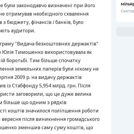
мілья
 не були законодавчо визначені при його
Сьогод
н не отримував необхідного схвалення
з бюджету, фінансів і банків, було
ають аудитори.
ограму "Видача безкоштовних держактів"
р Юлія Тимошенко використовувала як
ій боротьбі. Тим більше спочатку
лення земельних паперів були нікому не
серпня 2009 р. на видачу держактів
в із Стабфонду 5,954 млрд. грн. Після
 юристи заговорили, що це дуже велика
им більше що одним з рядків
сті коштів значилося поліпшення роботи
 вересня після виникнення громадського
ошенко зменшив саму суму коштів, що