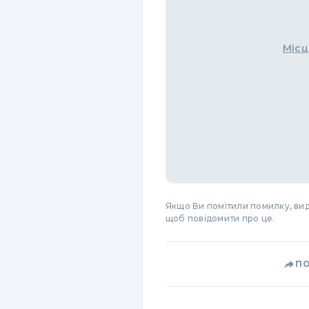
Місц
Якщо Ви помітили помилку, виді
щоб повідомити про це.
П