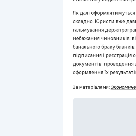
Як далі оформлятимуться 
складно. Юристи вже дав
гальмування держпрограми
небажання чиновників: ві
банального браку бланків
підписання і реєстрація 
документів, проведення 
оформлення їх результаті
За матеріалами:
Экономиче