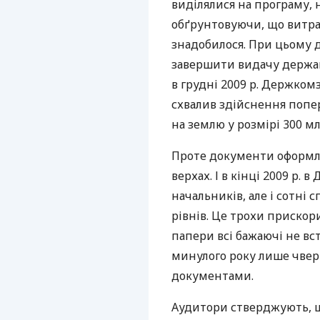
виділялися на програму, н
обґрунтовуючи, що витрат
знадобилося. При цьому д
завершити видачу держакт
в грудні 2009 р. Держком
схвалив здійснення попер
на землю у розмірі 300 мл
Проте документи оформлял
верхах. І в кінці 2009 р.
начальників, але і сотні 
рівнів. Це трохи прискор
папери всі бажаючі не вст
минулого року лише чве
документами.
Аудитори стверджують, щ