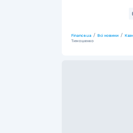
/
/
Finance.ua
Всі новини
Казн
Тимошенко