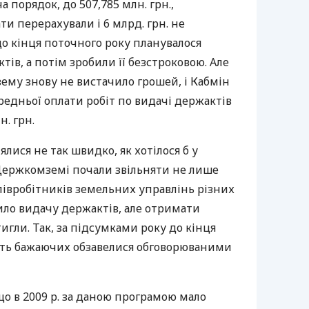
а порядок, до 507,785 млн. грн.,
и перерахували і 6 млрд. грн. не
о кінця поточного року планувалося
ів, а потім зробили її безстроковою. Але
зему знову не вистачило грошей, і Кабмін
едньої оплати робіт по видачі держактів
н. грн.
ися не так швидко, як хотілося б у
 в Держкомземі почали звільняти не лише
співробітників земельних управлінь різних
ило видачу держактів, але отримати
игли. Так, за підсумками року до кінця
рть бажаючих обзавелися обговорюваними
о в 2009 р. за даною програмою мало