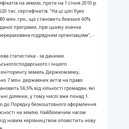
фікатів на землю, проте на 1 січня 2010 р.
0 тис. сертифікатів. "На ці цілі було
80 млн. грн., що становить близько 60%
ю даної програми, при цьому значна
перерахована підрядним організаціям", -
 нова статистика - за даними
ськогосподарського і іншого
моніторингу земель Держкомзему,
ко 7 млн. державних актів на право
ановить 56,5% від кількості громадян, які
ьні ділянки, у тому числі вже понад 1
но до Порядку безкоштовного оформлення
власності на землю. Найближчим часом
під новим керівництвом оповістить нову
в.