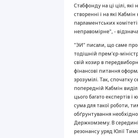
Стабфонду на ці цілі, які
створенні і на які Кабмі
парламентських комітетів 
неправомірне", - відзнач
"ЭИ" писали, що саме пр
тодішній прем'єр-мініст
свій козир в передвиборн
фінансові питання оформ
зрозумілі. Так, спочатку 
попередній Кабмін виділи
цього багато експертів і
сума для такої роботи, т
обґрунтування необхідно
Держкомзему. В середині
резонансу уряд Юлії Тим