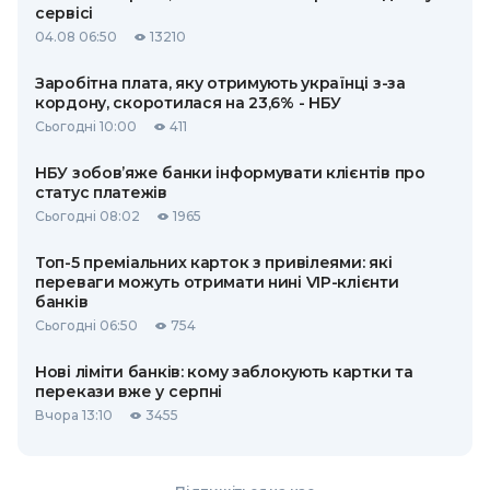
сервісі
04.08 06:50
13210
Заробітна плата, яку отримують українці з-за
кордону, скоротилася на 23,6% - НБУ
Сьогодні 10:00
411
НБУ зобов’яже банки інформувати клієнтів про
статус платежів
Сьогодні 08:02
1965
Топ-5 преміальних карток з привілеями: які
переваги можуть отримати нині VIP-клієнти
банків
Сьогодні 06:50
754
Нові ліміти банків: кому заблокують картки та
перекази вже у серпні
Вчора 13:10
3455