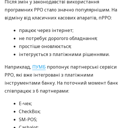
Після змін у законодавстві використання
програмних РРО стало значно популярнішим. На
відміну від класичних касових апаратів, пРРО:
працює через інтернет;
не потребує дорогого обладнання;
простіше оновлюється;
інтегрується з платіжними рішеннями.
Наприклад,
ПУМБ
пропонує партнерські сервіси
РРО, які вже інтегровані з платіжними
інструментами банку. На поточний момент банк
співпрацює з 6 партнерами:
E-чек;
CheckBox;
SM-POS;
Cashalot;