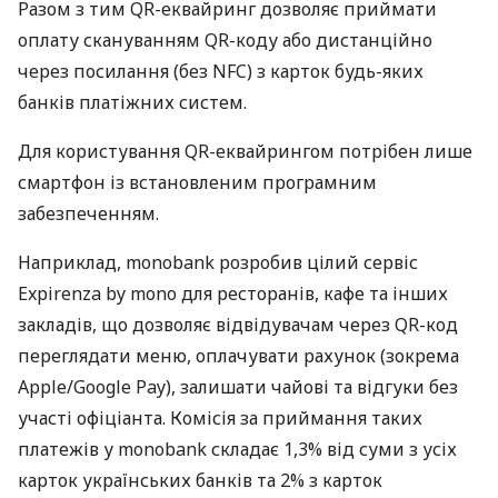
Разом з тим QR-еквайринг дозволяє приймати
оплату скануванням QR-коду або дистанційно
через посилання (без NFC) з карток будь-яких
банків платіжних систем.
Для користування QR-еквайрингом потрібен лише
смартфон із встановленим програмним
забезпеченням.
Наприклад, monobank розробив цілий сервіс
Expirenza by mono для ресторанів, кафе та інших
закладів, що дозволяє відвідувачам через QR-код
переглядати меню, оплачувати рахунок (зокрема
Apple/Google Pay), залишати чайові та відгуки без
участі офіціанта. Комісія за приймання таких
платежів у monobank складає 1,3% від суми з усіх
карток українських банків та 2% з карток