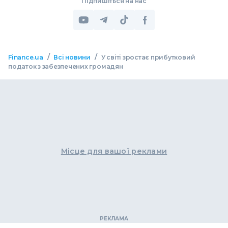
Підпишіться на нас
/
/
Finance.ua
Всі новини
У світі зростає прибутковий
податок з забезпечених громадян
Місце для вашої реклами