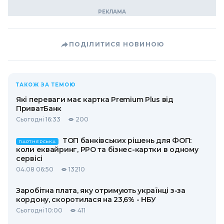
ПОДІЛИТИСЯ НОВИНОЮ
ТАКОЖ ЗА ТЕМОЮ
Які переваги має картка Premium Plus від
ПриватБанк
Сьогодні 16:33
200
ТОП банківських рішень для ФОП:
ПАРТНЕРСЬКА
коли еквайринг, РРО та бізнес-картки в одному
сервісі
04.08 06:50
13210
Заробітна плата, яку отримують українці з-за
кордону, скоротилася на 23,6% - НБУ
Сьогодні 10:00
411