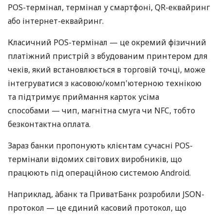
POS-термінал, термінал у смартфоні, QR-еквайринг
або інтернет-еквайринг.
Класичний POS-термінал — це окремий фізичний
платіжний пристрій з вбудованим принтером для
чеків, який встановлюється в торговій точці, може
інтегруватися з касовою/комп'ютерною технікою
та підтримує приймання карток усіма
способами — чип, магнітна смуга чи NFC, тобто
безконтактна оплата.
Зараз банки пропонують клієнтам сучасні POS-
термінали відомих світових виробників, що
працюють під операційною системою Android.
Наприклад, àбанк та ПриватБанк розробили JSON-
протокол — це єдиний касовий протокол, що