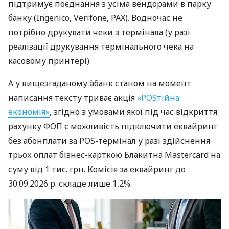
підтримує поєднання з усіма вендорами в парку
банку (Ingenico, Verifone, PAX). Водночас не
потрібно друкувати чеки з термінала (у разі
реалізації друкування термінального чека на
касовому принтері).
А у вищезгаданому àбанк станом на момент
написання тексту триває акція
«POSтійна
економія»
, згідно з умовами якої під час відкриття
рахунку ФОП є можливість підключити еквайринг
без абонплати за POS-термінал у разі здійснення
трьох оплат бізнес-карткою Блакитна Mastercard на
суму від 1 тис. грн. Комісія за еквайринг до
30.09.2026 р. складе лише 1,2%.