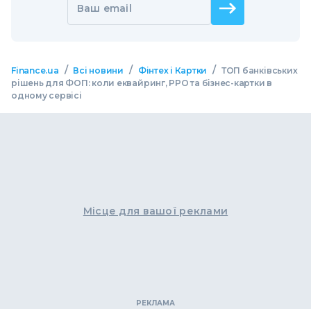
Ваш email
/
/
/
Finance.ua
Всі новини
Фінтех і Картки
ТОП банківських
рішень для ФОП: коли еквайринг, РРО та бізнес-картки в
одному сервісі
Місце для вашої реклами