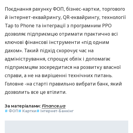
Поєднання рахунку ФОП, бізнес-картки, торгового
й інтернет-еквайрингу, QR-еквайрингу, технології
Tap to Phone та інтеграції з програмним РРО
дозволяє підприємцю отримати практично всі
ключові фінансові інструменти «під одним
дахом». Такий підхід скорочує час на
адміністрування, спрощує облік і допомагає
підприємцям зосередитися на розвитку власної
справи, а не на вирішенні технічних питань.
Головне -на старті правильно вибрати банк, який
дозволить все це втілити.
За матеріалами:
Finance.ua
#
ФОП
#
Картки
#
Інтернет-Банкінг