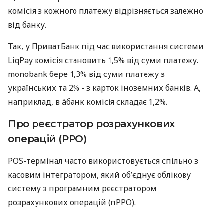
комісія з кожного платежу відрізняється залежно
від банку.
Так, у ПриватБанк під час використання системи
LiqPay комісія становить 1,5% від суми платежу.
monobank бере 1,3% від суми платежу з
українських та 2% - з карток іноземних банків. А,
наприклад, в àбанк комісія складає 1,2%.
Про реєстратор розрахункових
операцій (РРО)
POS-термінал часто використовується спільно з
касовим інтегратором, який об’єднує облікову
систему з програмним реєстратором
розрахункових операцій (пРРО).