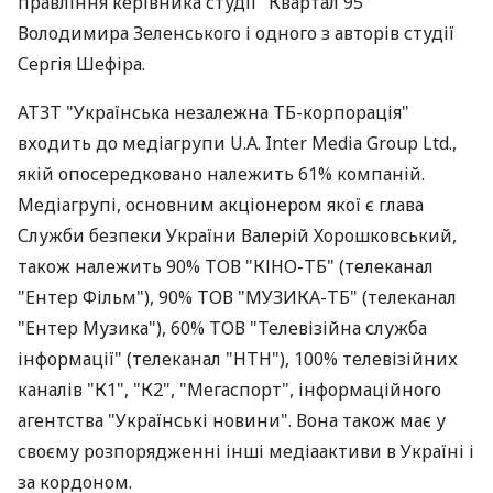
правління керівника студії "Квартал 95"
Володимира Зеленського і одного з авторів студії
Сергія Шефіра.
АТЗТ "Українська незалежна ТБ-корпорація"
входить до медіагрупи U.A. Inter Mediа Group Ltd.,
якій опосередковано належить 61% компаній.
Медіагрупі, основним акціонером якої є глава
Служби безпеки України Валерій Хорошковський,
також належить 90% ТОВ "КІНО-ТБ" (телеканал
"Ентер Фільм"), 90% ТОВ "МУЗИКА-ТБ" (телеканал
"Ентер Музика"), 60% ТОВ "Телевізійна служба
інформації" (телеканал "НТН"), 100% телевізійних
каналів "К1", "К2", "Мегаспорт", інформаційного
агентства "Українські новини". Вона також має у
своєму розпорядженні інші медіаактиви в Україні і
за кордоном.