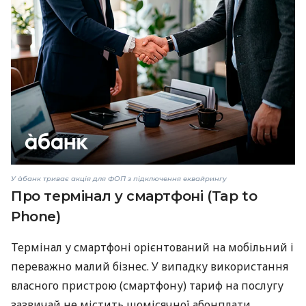
У àбанк триває акція для ФОП з підключення еквайрингу
Про термінал у смартфоні (Tap to
Phone)
Термінал у смартфоні орієнтований на мобільний і
переважно малий бізнес. У випадку використання
власного пристрою (смартфону) тариф на послугу
зазвичай не містить щомісячної абонплати