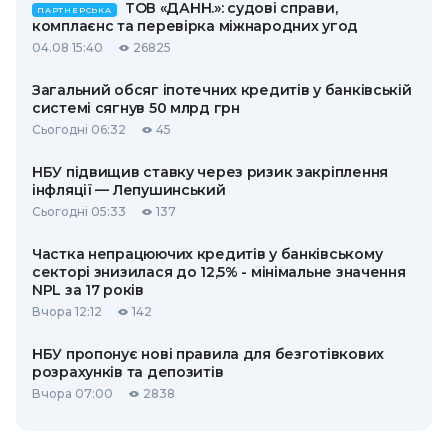
ТОВ «ДАНН.»: судові справи,
ПАРТНЕРСЬКА
комплаєнс та перевірка міжнародних угод
04.08 15:40
26825
Загальний обсяг іпотечних кредитів у банківській
системі сягнув 50 млрд грн
Сьогодні 06:32
45
НБУ підвищив ставку через ризик закріплення
інфляції — Лепушинський
Сьогодні 05:33
137
Частка непрацюючих кредитів у банківському
секторі знизилася до 12,5% - мінімальне значення
NPL за 17 років
Вчора 12:12
142
НБУ пропонує нові правила для безготівкових
розрахунків та депозитів
Вчора 07:00
2838