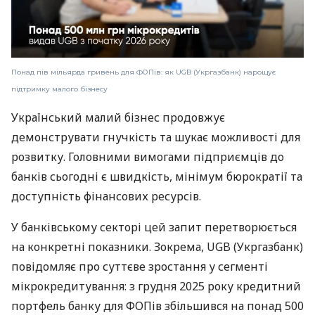
Понад пів мільярда гривень для ФОПів: як UGB (Укргазбанк) нарощує
підтримку малого бізнесу
Український малий бізнес продовжує
демонструвати гнучкість та шукає можливості для
розвитку. Головними вимогами підприємців до
банків сьогодні є швидкість, мінімум бюрократії та
доступність фінансових ресурсів.
У банківському секторі цей запит перетворюється
на конкретні показники. Зокрема, UGB (Укргазбанк)
повідомляє про суттєве зростання у сегменті
мікрокредитування: з грудня 2025 року кредитний
портфель банку для ФОПів збільшився на понад 500