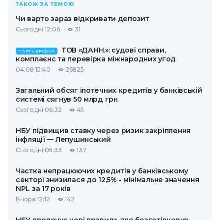
ТАКОЖ ЗА ТЕМОЮ
Чи варто зараз відкривати депозит
Сьогодні 12:06
31
ТОВ «ДАНН.»: судові справи,
ПАРТНЕРСЬКА
комплаєнс та перевірка міжнародних угод
04.08 15:40
26825
Загальний обсяг іпотечних кредитів у банківській
системі сягнув 50 млрд грн
Сьогодні 06:32
45
НБУ підвищив ставку через ризик закріплення
інфляції — Лепушинський
Сьогодні 05:33
137
Частка непрацюючих кредитів у банківському
секторі знизилася до 12,5% - мінімальне значення
NPL за 17 років
Вчора 12:12
142