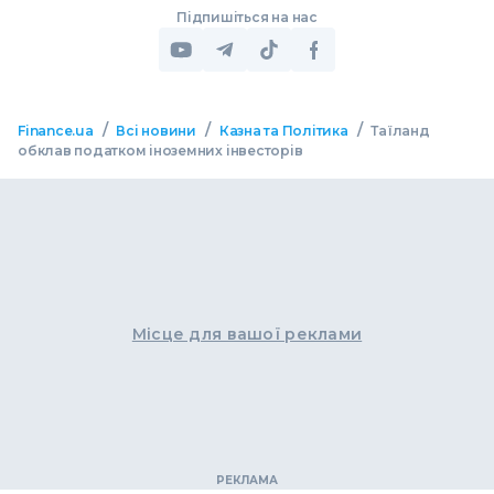
Підпишіться на нас
/
/
/
Finance.ua
Всі новини
Казна та Політика
Таїланд
обклав податком іноземних інвесторів
Місце для вашої реклами