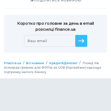
ПОДІЛИТИСЯ НОВИНОЮ
Коротко про головне за день в email
розсилці finance.ua
Ваш email
/
/
/
Finance.ua
Всі новини
Кредит&Депозит
Понад пів
мільярда гривень для ФОПів: як UGB (Укргазбанк) нарощує
підтримку малого бізнесу