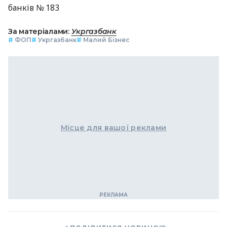
банків № 183
За матеріалами:
Укргазбанк
#
ФОП
#
Укргазбанк
#
Малий Бізнес
Місце для вашої реклами