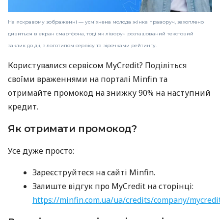
На яскравому зображенні — усміхнена молода жінка праворуч, захоплено
дивиться в екран смартфона, тоді як ліворуч розташований текстовий
заклик до дії, з логотипом сервісу та зірочками рейтингу.
Користувалися сервісом MyCredit? Поділіться
своїми враженнями на порталі Minfin та
отримайте промокод на знижку 90% на наступний
кредит.
Як отримати промокод?
Усе дуже просто:
Зареєструйтеся на сайті Minfin.
Залиште відгук про MyCredit на сторінці:
https://minfin.com.ua/ua/credits/company/mycredi