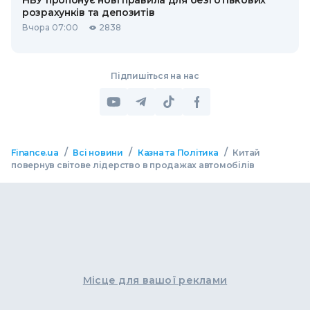
НБУ пропонує нові правила для безготівкових
розрахунків та депозитів
Вчора 07:00
2838
Підпишіться на нас
/
/
/
Finance.ua
Всі новини
Казна та Політика
Китай
повернув світове лідерство в продажах автомобілів
Місце для вашої реклами