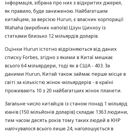
інформація, зібрана про них з відкритих джерел,
як правило, буде заниженою. Найбагатшим
китайцем, за версією Hurun, є власник корпорації
Wahaha (виробник напоїв) Цзун Цинхоу із
статками близько 12 мільярдів доларів.
Оцінки Hurun істотно відрізняються від даних
списку Forbes, згідно з якими в Китаї мешкає
всього 64 мільярдери, тоді як в США - 403. За
даними Hurun, Китай також займає перше місце в
світі за кількістю жінок-мільярдерів - в країні
проживають 10 з 20 найбагатших жінок планети.
Загальне число китайців із станом понад 1 мільярд
юанів (150 мільйонів доларів) складає 1363 людини,
тим часом десять років тому таких людей в КНР
налічувалося всього лише 24, наголошується в