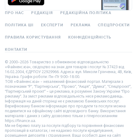
ПРО НАС
РЕДАКЦІЯ
РЕДАКЦІЙНА ПОЛІТИКА
ПОЛІТИКА ШІ
ЕКСПЕРТИ
РЕКЛАМА
СПЕЦПРОЄКТИ
ПРАВИЛА КОРИСТУВАННЯ
КОНФІДЕНЦІЙНІСТЬ
КОНТАКТИ
© 2000–2026 Товариство з обмеженою відповідальністю
«Файненс.юа», свідоцтво на знак для товарів і послуг № 37423 від
16.02.2004, ЄДРПОУ 22929966. Адреса: вул. Миколи Грінченка, 4В, Київ,
Україна. Графік роботи: Пн–Пт 9:00–18:00.
ТОВ «Файненс.юа» – незалежний фінансовий портал. Матеріали з
позначками “Р”, “Партнерська”, “Промо”, “Акція”, “Думка”, “Спецпроєкт”,
“Партнерський проєкт” – це реклама, в розумінні Закону України “Про
рекламу”. За зміст реклами відповідальність несе рекламодавець.
Інформація на даній сторінці не є рекламою банківських послуг.
Верифіковану банком інформацію про продукти та послуги можна
подивитися на офіційному сайті відповідного банку. Використання
матеріалів і даних з сайту дозволено тільки з гіперпосиланням
https://finance.ua.
Ми не беремо плату за послуги підбору та порівняння фінансових
пропозицій в каталогах, і не надаємо послуги кредитування,
розміщення депозитів і страхування. Ваші особисті дані на сайті