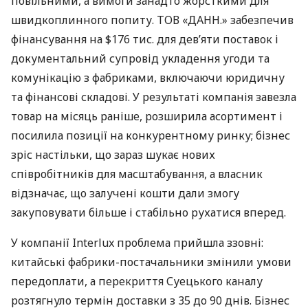
повільними, а вимоги занадто жорсткими для
швидкоплинного попиту. ТОВ «ДАНН.» забезпечив
фінансування на $176 тис. для дев’яти поставок і
документальний супровід укладення угоди та
комунікацію з фабриками, включаючи юридичну
та фінансові складові. У результаті компанія завезла
товар на місяць раніше, розширила асортимент і
посилила позиції на конкурентному ринку; бізнес
зріс настільки, що зараз шукає нових
співробітників для масштабування, а власник
відзначає, що залучені кошти дали змогу
закуповувати більше і стабільно рухатися вперед.
У компанії Interlux проблема прийшла ззовні:
китайські фабрики-постачальники змінили умови
передоплати, а перекриття Суецького каналу
розтягнуло термін доставки з 35 до 90 днів. Бізнес