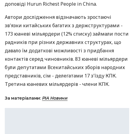
доповіді Hurun Richest People in China.
Автори дослідження відзначають зростаючі
зв'язки китайських багатих з держструктурами -
173 юаневі мільярдери (12% списку) займали пости
радників при різних державних структурах, що
давало їм додаткові можливості з придбання
контактів серед чиновників. 83 юаневі мільярдери
були депутатами Всекитайських зборів народних
представників, сім - делегатами 17 з'їзду КПК.
Третина юаневих мільярдерів - члени КПК.
За матеріалами:
РІА Новини