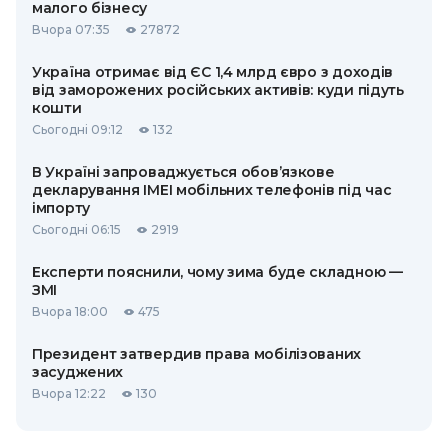
малого бізнесу
Вчора 07:35
27872
Україна отримає від ЄС 1,4 млрд євро з доходів
від заморожених російських активів: куди підуть
кошти
Сьогодні 09:12
132
В Україні запроваджується обов’язкове
декларування IMEI мобільних телефонів під час
імпорту
Сьогодні 06:15
2919
Експерти пояснили, чому зима буде складною —
ЗМІ
Вчора 18:00
475
Президент затвердив права мобілізованих
засуджених
Вчора 12:22
130