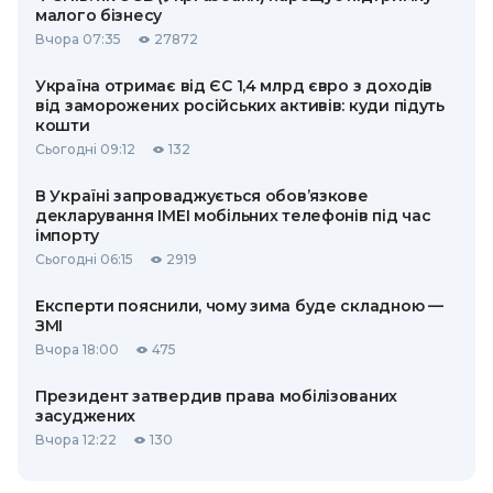
малого бізнесу
Вчора 07:35
27872
Україна отримає від ЄС 1,4 млрд євро з доходів
від заморожених російських активів: куди підуть
кошти
Сьогодні 09:12
132
В Україні запроваджується обов’язкове
декларування IMEI мобільних телефонів під час
імпорту
Сьогодні 06:15
2919
Експерти пояснили, чому зима буде складною —
ЗМІ
Вчора 18:00
475
Президент затвердив права мобілізованих
засуджених
Вчора 12:22
130