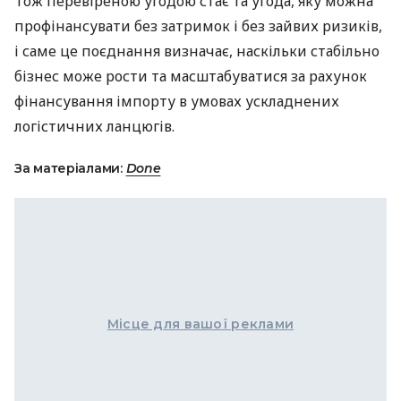
Тож перевіреною угодою стає та угода, яку можна
профінансувати без затримок і без зайвих ризиків,
і саме це поєднання визначає, наскільки стабільно
бізнес може рости та масштабуватися за рахунок
фінансування імпорту в умовах ускладнених
логістичних ланцюгів.
За матеріалами:
Done
Місце для вашої реклами