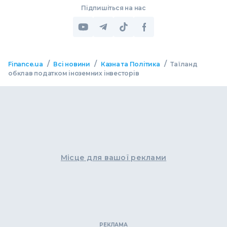
Підпишіться на нас
/
/
/
Finance.ua
Всі новини
Казна та Політика
Таїланд
обклав податком іноземних інвесторів
Місце для вашої реклами