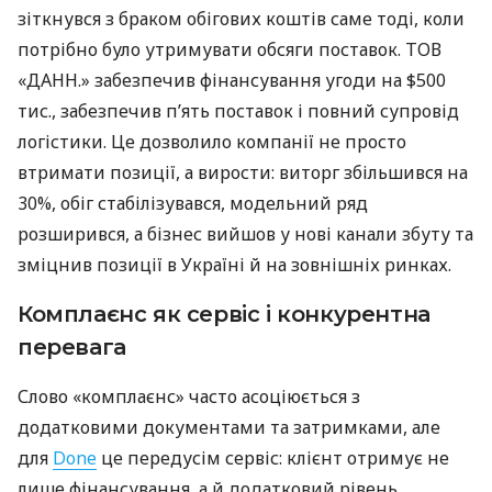
зіткнувся з браком обігових коштів саме тоді, коли
потрібно було утримувати обсяги поставок. ТОВ
«ДАНН.» забезпечив фінансування угоди на $500
тис., забезпечив п’ять поставок і повний супровід
логістики. Це дозволило компанії не просто
втримати позиції, а вирости: виторг збільшився на
30%, обіг стабілізувався, модельний ряд
розширився, а бізнес вийшов у нові канали збуту та
зміцнив позиції в Україні й на зовнішніх ринках.
Комплаєнс як сервіс і конкурентна
перевага
Слово «комплаєнс» часто асоціюється з
додатковими документами та затримками, але
для
Done
це передусім сервіс: клієнт отримує не
лише фінансування, а й додатковий рівень