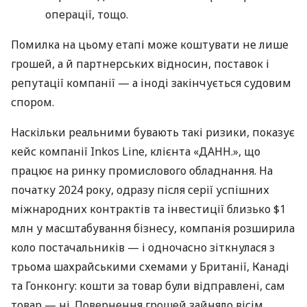
операції, тощо.
Помилка на цьому етапі може коштувати не лише
грошей, а й партнерських відносин, поставок і
репутації компанії — а іноді закінчується судовим
спором.
Наскільки реальними бувають такі ризики, показує
кейс компанії Inkos Line, клієнта «ДАНН.», що
працює на ринку промислового обладнання. На
початку 2024 року, одразу після серії успішних
міжнародних контрактів та інвестиції близько $1
млн у масштабування бізнесу, компанія розширила
коло постачальників — і одночасно зіткнулася з
трьома шахрайськими схемами у Британії, Канаді
та Гонконгу: кошти за товар були відправлені, сам
товар — ні. Повернення грошей зайняло вісім