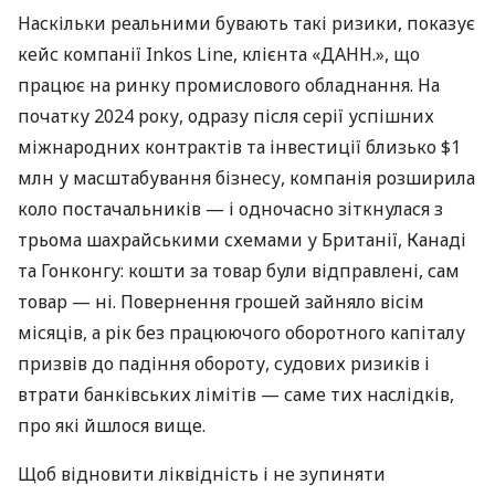
Наскільки реальними бувають такі ризики, показує
кейс компанії Inkos Line, клієнта «ДАНН.», що
працює на ринку промислового обладнання. На
початку 2024 року, одразу після серії успішних
міжнародних контрактів та інвестиції близько $1
млн у масштабування бізнесу, компанія розширила
коло постачальників — і одночасно зіткнулася з
трьома шахрайськими схемами у Британії, Канаді
та Гонконгу: кошти за товар були відправлені, сам
товар — ні. Повернення грошей зайняло вісім
місяців, а рік без працюючого оборотного капіталу
призвів до падіння обороту, судових ризиків і
втрати банківських лімітів — саме тих наслідків,
про які йшлося вище.
Щоб відновити ліквідність і не зупиняти