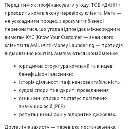
Перед тим як профінансувати угоду, ТОВ «ДАНН.»
проводить комплексну перевірку клієнта. Мета —
не ускладнити процес, а зрозуміти бізнес і
переконатися, що угода відповідає міжнародним
вимогам KYC (Know Your Customer — знай свого
клієнта) та AML (Anti-Money Laundering — протидія
відмиванню коштів). Аналізуються щонайменше:
юридична структура компанії та кінцеві
бенефіціарні власники;
історія діяльності та фінансова стабільність;
судові спори та відкриті провадження;
санкційні списки та статус політично
значущих осіб (PEP);
репутаційний фон у відкритих джерелах.
Друга лінія захисту — перевірка постачальника, і