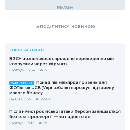
ПОДІЛИТИСЯ НОВИНОЮ
ТАКОЖ ЗА ТЕМОЮ
В ЗСУ розпочалось спрощене переведення між
корпусами через «Армія+»
Сьогодні 13:34
17
Понад пів мільярда гривень для
ПАРТНЕРСЬКА
ФОПів: як UGB (Укргазбанк) нарощує підтримку
малого бізнесу
04.08 07:35
35500
Після нічної російської атаки Херсон залишається
без електроенергії — чи надовго це
Сьогодні 13:12
25