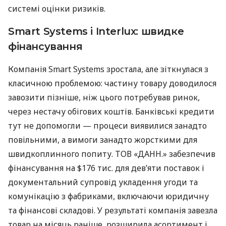
системі оцінки ризиків.
Smart Systems і Interlux: швидке
фінансування
Компанія Smart Systems зростала, але зіткнулася з
класичною проблемою: частину товару доводилося
завозити пізніше, ніж цього потребував ринок,
через нестачу обігових коштів. Банківські кредити
тут не допомогли — процеси виявилися занадто
повільними, а вимоги занадто жорсткими для
швидкоплинного попиту. ТОВ «ДАНН.» забезпечив
фінансування на $176 тис. для дев’яти поставок і
документальний супровід укладення угоди та
комунікацію з фабриками, включаючи юридичну
та фінансові складові. У результаті компанія завезла
товар на місяць раніше, розширила асортимент і