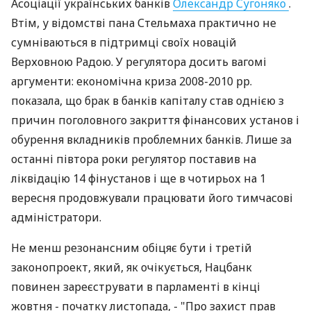
Асоціації українських банків
Олександр Сугоняко
.
Втім, у відомстві пана Стельмаха практично не
сумніваються в підтримці своїх новацій
Верховною Радою. У регулятора досить вагомі
аргументи: економічна криза 2008-2010 рр.
показала, що брак в банків капіталу став однією з
причин поголовного закриття фінансових установ і
обурення вкладників проблемних банків. Лише за
останні півтора роки регулятор поставив на
ліквідацію 14 фінустанов і ще в чотирьох на 1
вересня продовжували працювати його тимчасові
адміністратори.
Не менш резонансним обіцяє бути і третій
законопроект, який, як очікується, Нацбанк
повинен зареєструвати в парламенті в кінці
жовтня - початку листопада, - "Про захист прав