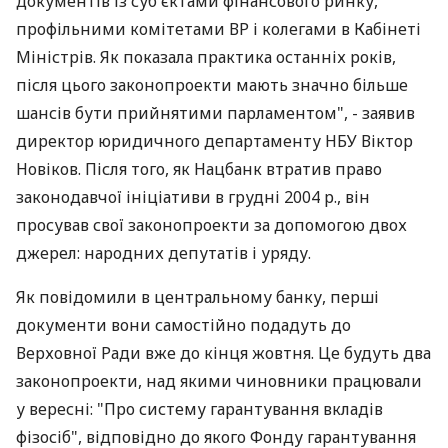
документів із суб'єктами фінансового ринку,
профільними комітетами ВР і колегами в Кабінеті
Міністрів. Як показала практика останніх років,
після цього законопроекти мають значно більше
шансів бути прийнятими парламентом", - заявив
директор юридичного департаменту НБУ Віктор
Новіков. Після того, як Нацбанк втратив право
законодавчої ініціативи в грудні 2004 р., він
просував свої законопроекти за допомогою двох
джерел: народних депутатів і уряду.
Як повідомили в центральному банку, перші
документи вони самостійно подадуть до
Верховної Ради вже до кінця жовтня. Це будуть два
законопроекти, над якими чиновники працювали
у вересні: "Про систему гарантування вкладів
фізосіб", відповідно до якого Фонду гарантування