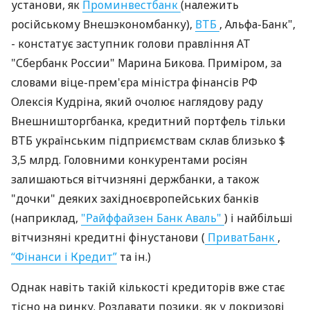
установи, як
Проминвестбанк
(належить
російському Внешэкономбанку),
ВТБ
, Альфа-Банк",
- констатує заступник голови правління АТ
"Сбербанк России" Марина Бикова. Приміром, за
словами віце-прем'єра міністра фінансів РФ
Олексія Кудріна, який очолює наглядову раду
Внешништоргбанка, кредитний портфель тільки
ВТБ українським підприємствам склав близько $
3,5 млрд. Головними конкурентами росіян
залишаються вітчизняні держбанки, а також
"дочки" деяких західноєвропейських банків
(наприклад,
"Райффайзен Банк Аваль"
) і найбільші
вітчизняні кредитні фінустанови (
ПриватБанк
,
“Фінанси і Кредит”
та ін.)
Однак навіть такій кількості кредиторів вже стає
тісно на ринку. Роздавати позики, як у докризові