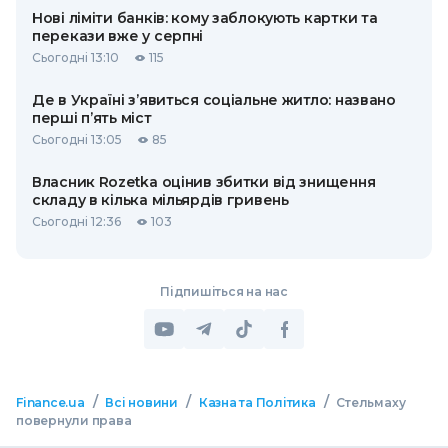
Нові ліміти банків: кому заблокують картки та
перекази вже у серпні
Сьогодні 13:10
115
Де в Україні з’явиться соціальне житло: названо
перші п’ять міст
Сьогодні 13:05
85
Власник Rozetka оцінив збитки від знищення
складу в кілька мільярдів гривень
Сьогодні 12:36
103
Підпишіться на нас
/
/
/
Finance.ua
Всі новини
Казна та Політика
Стельмаху
повернули права