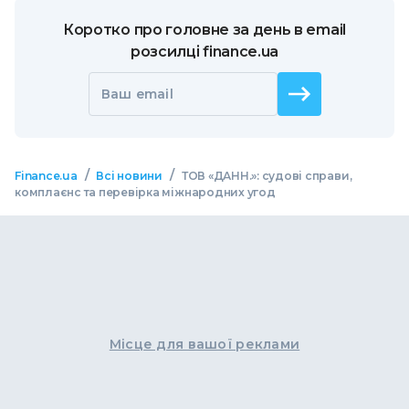
Коротко про головне за день в email
розсилці finance.ua
Ваш email
/
/
Finance.ua
Всі новини
ТОВ «ДАНН.»: судові справи,
комплаєнс та перевірка міжнародних угод
Місце для вашої реклами