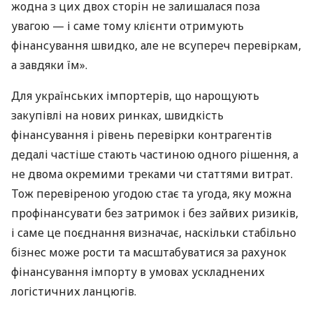
жодна з цих двох сторін не залишалася поза
увагою — і саме тому клієнти отримують
фінансування швидко, але не всупереч перевіркам,
а завдяки їм».
Для українських імпортерів, що нарощують
закупівлі на нових ринках, швидкість
фінансування і рівень перевірки контрагентів
дедалі частіше стають частиною одного рішення, а
не двома окремими треками чи статтями витрат.
Тож перевіреною угодою стає та угода, яку можна
профінансувати без затримок і без зайвих ризиків,
і саме це поєднання визначає, наскільки стабільно
бізнес може рости та масштабуватися за рахунок
фінансування імпорту в умовах ускладнених
логістичних ланцюгів.