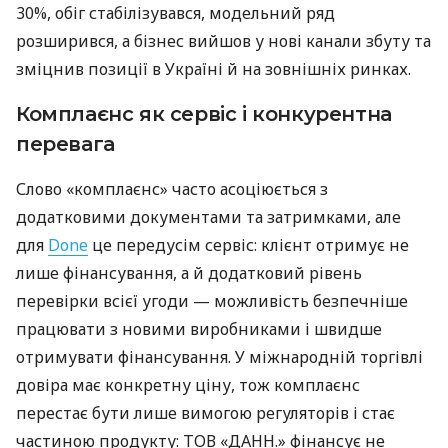
30%, обіг стабілізувався, модельний ряд
розширився, а бізнес вийшов у нові канали збуту та
зміцнив позиції в Україні й на зовнішніх ринках.
Комплаєнс як сервіс і конкурентна
перевага
Слово «комплаєнс» часто асоціюється з
додатковими документами та затримками, але
для
Done
це передусім сервіс: клієнт отримує не
лише фінансування, а й додатковий рівень
перевірки всієї угоди — можливість безпечніше
працювати з новими виробниками і швидше
отримувати фінансування. У міжнародній торгівлі
довіра має конкретну ціну, тож комплаєнс
перестає бути лише вимогою регуляторів і стає
частиною продукту: ТОВ «ДАНН.» фінансує не