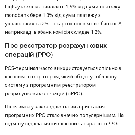
LiqPay комісія становить 1,5% від суми платежу.
monobank бере 1,3% від суми платежу з
українських та 2% - з карток іноземних банків. А,
наприклад, в àбанк комісія складає 1,2%.
Про реєстратор розрахункових
операцій (РРО)
POS-термінал часто використовується спільно з
касовим інтегратором, який об’єднує облікову
систему з програмним реєстратором
розрахункових операцій (пРРО).
Після змін у законодавстві використання
програмних РРО стало значно популярнішим. На
відміну від класичних касових апаратів, пРРО: