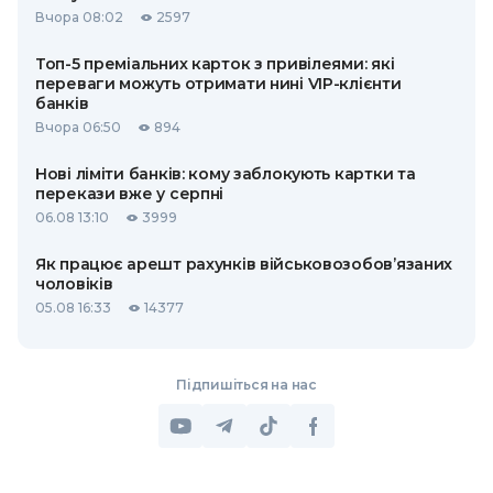
Вчора 08:02
2597
Топ-5 преміальних карток з привілеями: які
переваги можуть отримати нині VIP-клієнти
банків
Вчора 06:50
894
Нові ліміти банків: кому заблокують картки та
перекази вже у серпні
06.08 13:10
3999
Як працює арешт рахунків військовозобов’язаних
чоловіків
05.08 16:33
14377
Підпишіться на нас