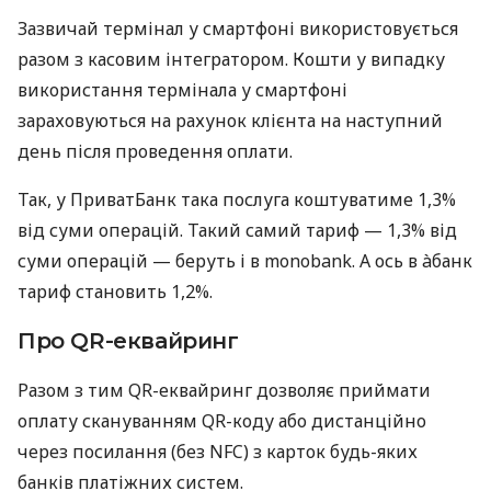
Зазвичай термінал у смартфоні використовується
разом з касовим інтегратором. Кошти у випадку
використання термінала у смартфоні
зараховуються на рахунок клієнта на наступний
день після проведення оплати.
Так, у ПриватБанк така послуга коштуватиме 1,3%
від суми операцій. Такий самий тариф — 1,3% від
суми операцій — беруть і в monobank. А ось в àбанк
тариф становить 1,2%.
Про QR-еквайринг
Разом з тим QR-еквайринг дозволяє приймати
оплату скануванням QR-коду або дистанційно
через посилання (без NFC) з карток будь-яких
банків платіжних систем.