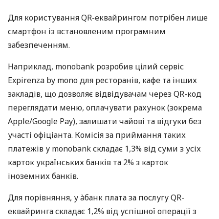
Для користування QR-еквайрингом потрібен лише
смартфон із встановленим програмним
забезпеченням.
Наприклад, monobank розробив цілий сервіс
Expirenza by mono для ресторанів, кафе та інших
закладів, що дозволяє відвідувачам через QR-код
переглядати меню, оплачувати рахунок (зокрема
Apple/Google Pay), залишати чайові та відгуки без
участі офіціанта. Комісія за приймання таких
платежів у monobank складає 1,3% від суми з усіх
карток українських банків та 2% з карток
іноземних банків.
Для порівняння, у àбанк плата за послугу QR-
еквайринга складає 1,2% від успішної операції з