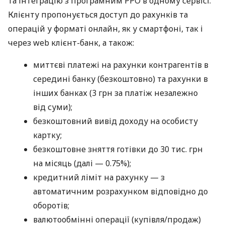
та інтеграцію з програмним РРО в одному сервісі.
Клієнту пропонується доступ до рахунків та
операцій у форматі онлайн, як у смартфоні, так і
через web клієнт-банк, а також:
миттєві платежі на рахунки контрагентів в
середині банку (безкоштовно) та рахунки в
інших банках (3 грн за платіж незалежно
від суми);
безкоштовний вивід доходу на особисту
картку;
безкоштовне зняття готівки до 30 тис. грн
на місяць (далі — 0.75%);
кредитний ліміт на рахунку — з
автоматичним розрахунком відповідно до
оборотів;
валютообмінні операції (купівля/продаж)