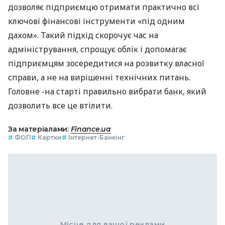
дозволяє підприємцю отримати практично всі
ключові фінансові інструменти «під одним
дахом». Такий підхід скорочує час на
адміністрування, спрощує облік і допомагає
підприємцям зосередитися на розвитку власної
справи, а не на вирішенні технічних питань.
Головне -на старті правильно вибрати банк, який
дозволить все це втілити.
За матеріалами:
Finance.ua
#
ФОП
#
Картки
#
Інтернет-Банкінг
Місце для вашої реклами