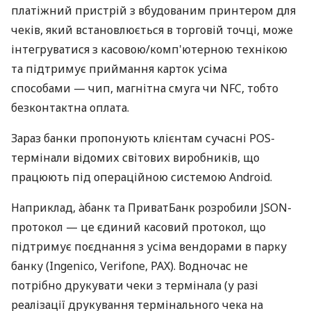
платіжний пристрій з вбудованим принтером для
чеків, який встановлюється в торговій точці, може
інтегруватися з касовою/комп'ютерною технікою
та підтримує приймання карток усіма
способами — чип, магнітна смуга чи NFC, тобто
безконтактна оплата.
Зараз банки пропонують клієнтам сучасні POS-
термінали відомих світових виробників, що
працюють під операційною системою Android.
Наприклад, àбанк та ПриватБанк розробили JSON-
протокол — це єдиний касовий протокол, що
підтримує поєднання з усіма вендорами в парку
банку (Ingenico, Verifone, PAX). Водночас не
потрібно друкувати чеки з термінала (у разі
реалізації друкування термінального чека на