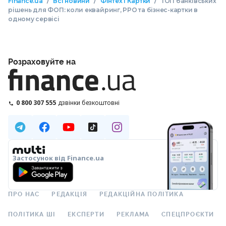
/
/
/
Finance.ua
Всі новини
Фінтех і Картки
ТОП банківських
рішень для ФОП: коли еквайринг, РРО та бізнес-картки в
одному сервісі
Розраховуйте на
0 800 307 555
дзвінки безкоштовні
Застосунок від Finance.ua
ПРО НАС
РЕДАКЦІЯ
РЕДАКЦІЙНА ПОЛІТИКА
ПОЛІТИКА ШІ
ЕКСПЕРТИ
РЕКЛАМА
СПЕЦПРОЄКТИ