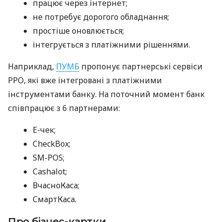
працює через інтернет;
не потребує дорогого обладнання;
простіше оновлюється;
інтегрується з платіжними рішеннями.
Наприклад,
ПУМБ
пропонує партнерські сервіси
РРО, які вже інтегровані з платіжними
інструментами банку. На поточний момент банк
співпрацює з 6 партнерами:
E-чек;
CheckBox;
SM-POS;
Cashalot;
ВчасноКаса;
СмартКаса.
Про бізнес-картки