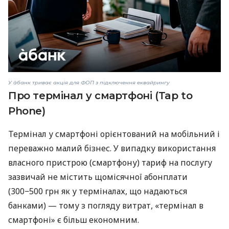
У àбанк триває акція для ФОП з підключення еквайрингу
Про термінал у смартфоні (Tap to
Phone)
Термінал у смартфоні орієнтований на мобільний і
переважно малий бізнес. У випадку використання
власного пристрою (смартфону) тариф на послугу
зазвичай не містить щомісячної абонплати
(300−500 грн як у терміналах, що надаються
банками) — тому з погляду витрат, «термінал в
смартфоні» є більш економним.