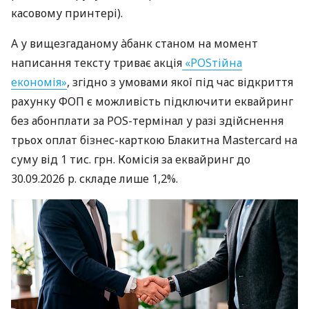
касовому принтері).
А у вищезгаданому àбанк станом на момент
написання тексту триває акція
«POSтійна
економія»
, згідно з умовами якої під час відкриття
рахунку ФОП є можливість підключити еквайринг
без абонплати за POS-термінал у разі здійснення
трьох оплат бізнес-карткою Блакитна Mastercard на
суму від 1 тис. грн. Комісія за еквайринг до
30.09.2026 р. складе лише 1,2%.