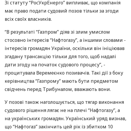
Зі статуту “РосУкрЕнерго” випливає, що компанія
має право подати судовий позов тільки за згоди
всіх своїх власників.
“В результаті “Газпром” діяв зі злим умислом
стосовно інтересів “Нафтогазу”, а іншими словами -
інтересів громадян України, оскільки він ініціював
згадану трансакцію тільки для того, щоб надалі
дати згоду на початок судового процесу”, -
процитувала Веремеєнко позивачів. Такі дії з боку
керівництва “Газпрому” мають бути предметом
свідчень перед Трибуналом, вважають вони.
У позові також наголошується, що тягар виконання
судового рішення лягає не на плечі “Нафтогазу”, а
на українських громадян. Український уряд визнав,
що “Нафтогаз” закінчить цей рік із збитком 10