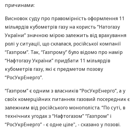
причинами:
Висновок суду про правомірність оформлення 11
мільярдів кубометрів газу на користь “Натогазу
України” значною мірою залежить від врахування
ролі у ситуації, що склалася, російської компанії
“Газпром”. Так, “Газпрому” було відомо про намір
“Нафтогазу України” придбати 11 мільярдів
кубометрів газу, які є предметом позову
“РосУкрЕнерго”.
“Газпром” є одним з власників “РосУкрЕнерго”, а у
своїх комерційних питаннях газовий посередник є
залежним від російського монополіста. “По суті, в
технічних угодах з “Нафтогазом” “Газпром” і
“РосУкрЕнерго” - є одне ціле", - сказано у позові.