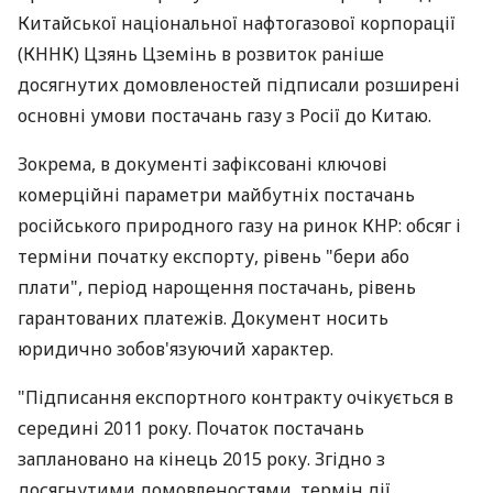
Китайської національної нафтогазової корпорації
(КННК) Цзянь Цземінь в розвиток раніше
досягнутих домовленостей підписали розширені
основні умови постачань газу з Росії до Китаю.
Зокрема, в документі зафіксовані ключові
комерційні параметри майбутніх постачань
російського природного газу на ринок КНР: обсяг і
терміни початку експорту, рівень "бери або
плати", період нарощення постачань, рівень
гарантованих платежів. Документ носить
юридично зобов'язуючий характер.
"Підписання експортного контракту очікується в
середині 2011 року. Початок постачань
заплановано на кінець 2015 року. Згідно з
досягнутими домовленостями, термін дії