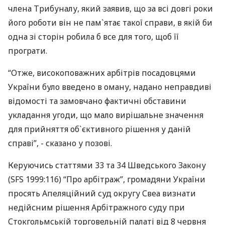
члена Трибуналу, який заявив, що за всі довгі роки
його роботи він не пам`ятає такої справи, в якій би
одна зі сторін робила б все для того, щоб її
програти.
“Отже, високоповажних арбітрів посадовцями
України було введено в оману, надано неправдиві
відомості та замовчано фактичні обставини
укладання угоди, що мало вирішальне значення
для прийняття об`єктивного рішення у даній
справі”, - сказано у позові.
Керуючись статтями 33 та 34 Шведського Закону
(SFS 1999:116) “Про арбітраж”, громадяни України
просять Апеляційний суд округу Свеа визнати
недійсним рішення Арбітражного суду при
Стокгольмській торговельній палаті від 8 червня