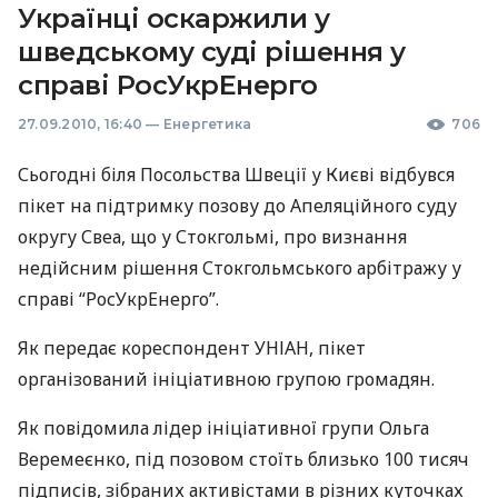
Українці оскаржили у
шведському суді рішення у
справі РосУкрЕнерго
27.09.2010, 16:40
—
Енергетика
706
Сьогодні біля Посольства Швеції у Києві відбувся
пікет на підтримку позову до Апеляційного суду
округу Свеа, що у Стокгольмі, про визнання
недійсним рішення Стокгольмського арбітражу у
справі “РосУкрЕнерго”.
Як передає кореспондент УНІАН, пікет
організований ініціативною групою громадян.
Як повідомила лідер ініціативної групи Ольга
Веремеєнко, під позовом стоїть близько 100 тисяч
підписів, зібраних активістами в різних куточках