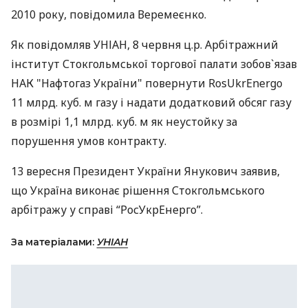
2010 року, повідомила Веремеєнко.
Як повідомляв УНІАН, 8 червня ц.р. Арбітражний
інститут Стокгольмської торгової палати зобов`язав
НАК "Нафтогаз України" повернути RosUkrEnergo
11 млрд. куб. м газу і надати додатковий обсяг газу
в розмірі 1,1 млрд. куб. м як неустойку за
порушення умов контракту.
13 вересня Президент України Янукович заявив,
що Україна виконає рішення Стокгольмського
арбітражу у справі “РосУкрЕнерго”.
За матеріалами:
УНІАН