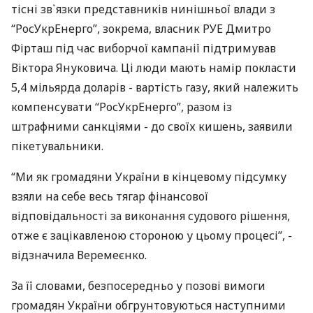
тісні зв`язки представників нинішньої влади з
“РосУкрЕнерго”, зокрема, власник РУЕ Дмитро
Фірташ під час виборчої кампанії підтримував
Віктора Януковича. Ці люди мають намір покласти
5,4 мільярда доларів - вартість газу, який належить
компенсувати “РосУкрЕнерго”, разом із
штрафними санкціями - до своїх кишень, заявили
пікетувальники.
“Ми як громадяни України в кінцевому підсумку
взяли на себе весь тягар фінансової
відповідальності за виконання судового рішення,
отже є зацікавленою стороною у цьому процесі”, -
відзначила Веремеєнко.
За її словами, безпосередньо у позові вимоги
громадян України обгрунтовуються наступними