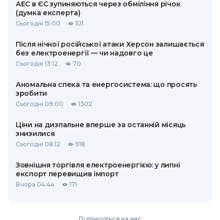
АЕС в ЄС зупиняються через обміління річок
(думка експерта)
Сьогодні 15:00
101
Після нічної російської атаки Херсон залишається
без електроенергії — чи надовго це
Сьогодні 13:12
70
Аномальна спека та енергосистема: що просять
зробити
Сьогодні 09:00
1302
Ціни на дизпальне вперше за останній місяць
знизилися
Сьогодні 08:12
918
Зовнішня торгівля електроенергією: у липні
експорт перевищив імпорт
Вчора 04:44
171
Підпишіться на нас