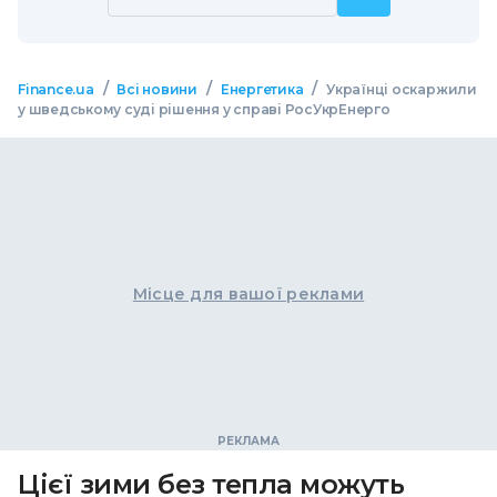
/
/
/
Finance.ua
Всі новини
Енергетика
Українці оскаржили
у шведському суді рішення у справі РосУкрЕнерго
Місце для вашої реклами
Цієї зими без тепла можуть