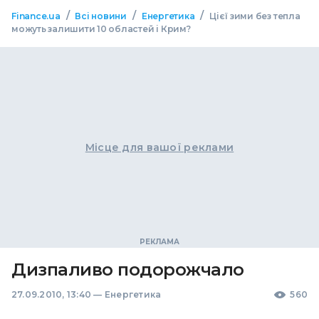
/
/
/
Finance.ua
Всі новини
Енергетика
Цієї зими без тепла
можуть залишити 10 областей і Крим?
Місце для вашої реклами
Дизпаливо подорожчало
27.09.2010, 13:40
—
Енергетика
560