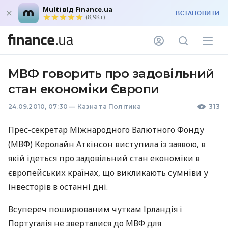
Multi від Finance.ua
ВСТАНОВИТИ
(8,9K+)
МВФ говорить про задовільний
стан економіки Європи
24.09.2010, 07:30
—
Казна та Політика
313
Прес-секретар Міжнародного Валютного Фонду
(МВФ) Керолайн Аткінсон виступила із заявою, в
якій ідеться про задовільний стан економіки в
європейських країнах, що викликають сумніви у
інвесторів в останні дні.
Всупереч поширюваним чуткам Ірландія і
Португалія не зверталися до МВФ для