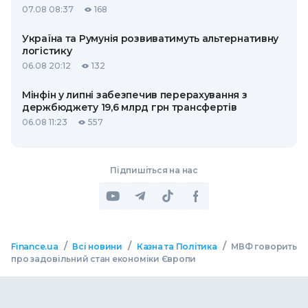
07.08 08:37
168
Україна та Румунія розвиватимуть альтернативну
логістику
06.08 20:12
132
Мінфін у липні забезпечив перерахування з
держбюджету 19,6 млрд грн трансфертів
06.08 11:23
557
Підпишіться на нас
/
/
/
Finance.ua
Всі новини
Казна та Політика
МВФ говорить
про задовільний стан економіки Європи