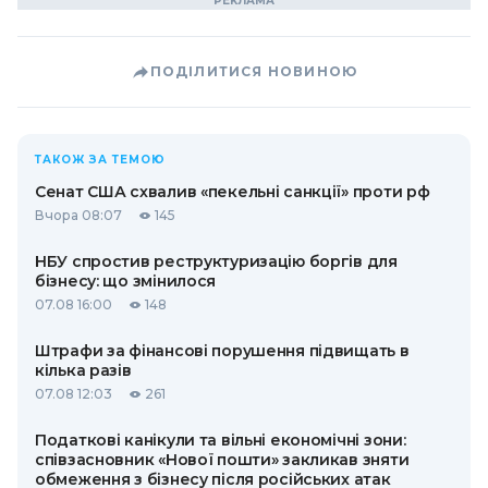
ПОДІЛИТИСЯ НОВИНОЮ
ТАКОЖ ЗА ТЕМОЮ
Сенат США схвалив «пекельні санкції» проти рф
Вчора 08:07
145
НБУ спростив реструктуризацію боргів для
бізнесу: що змінилося
07.08 16:00
148
Штрафи за фінансові порушення підвищать в
кілька разів
07.08 12:03
261
Податкові канікули та вільні економічні зони:
співзасновник «Нової пошти» закликав зняти
обмеження з бізнесу після російських атак