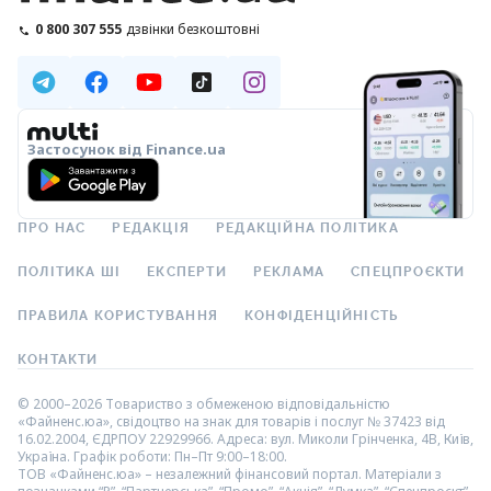
0 800 307 555
дзвінки безкоштовні
Застосунок від Finance.ua
ПРО НАС
РЕДАКЦІЯ
РЕДАКЦІЙНА ПОЛІТИКА
ПОЛІТИКА ШІ
ЕКСПЕРТИ
РЕКЛАМА
СПЕЦПРОЄКТИ
ПРАВИЛА КОРИСТУВАННЯ
КОНФІДЕНЦІЙНІСТЬ
КОНТАКТИ
© 2000–2026 Товариство з обмеженою відповідальністю
«Файненс.юа», свідоцтво на знак для товарів і послуг № 37423 від
16.02.2004, ЄДРПОУ 22929966. Адреса: вул. Миколи Грінченка, 4В, Київ,
Україна. Графік роботи: Пн–Пт 9:00–18:00.
ТОВ «Файненс.юа» – незалежний фінансовий портал. Матеріали з