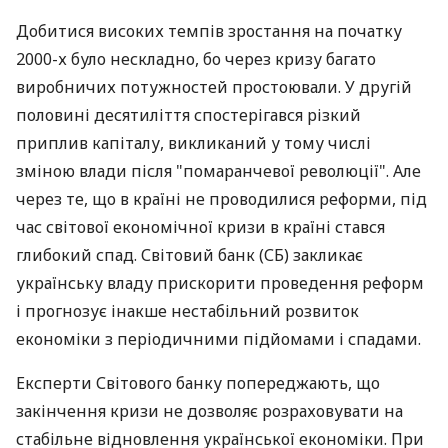
Добитися високих темпів зростання на початку
2000-х було нескладно, бо через кризу багато
виробничих потужностей простоювали. У другій
половині десятиліття спостерігався різкий
приплив капіталу, викликаний у тому числі
зміною влади після "помаранчевої революції". Але
через те, що в країні не проводилися реформи, під
час світової економічної кризи в країні стався
глибокий спад. Світовий банк (СБ) закликає
українську владу прискорити проведення реформ
і прогнозує інакше нестабільний розвиток
економіки з періодичними підйомами і спадами.
Експерти Світового банку попереджають, що
закінчення кризи не дозволяє розраховувати на
стабільне відновлення української економіки. При