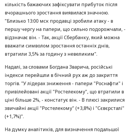
кількість бажаючих зафіксувати прибуток після
вчорашнього зростання виявилася значною.
"Близько 13:00 мск продавці зробили атаку - в
першу чергу на папери, що сильно подорожчали, -
відзначає він. - Так, акції Сбербанку, який можна
вважати символом зростання останніх днів,
втратили 3,5% за годину з невеликим".
Надалі, за словами Богдана Зварича, російські
індекси перейшли в бічний рух аж до закриття
торгів. "У лідерах зниження - папери "Роснафти" і
привілейовані акції "Ростелекому", що втратили в
ціні більше 2%, - констатує він. - В плюсі закрилися
звичайні акції "Ростелекому" (+3,8%) і "Сєвєрсталі"
(+1,7%)".
На думку аналітиків, для визначення подальшої