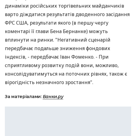
динаміки російських торгівельних майданчиків
варто діждатися результатів дводенного засідання
ФРС США, результати якого (в першу чергу
коментарі її глави Бена Бернанке) можуть
вплинути на ринки. "Негативний сценарій
передбачає подальше зниження фондових
індексів, - передбачає Іван Фоменко. - При
сприятливому розвитку подій вони, можливо,
консолідуватимуться на поточних рівнях, також є
вірогідність незначного зростання".
За матеріалами:
Банки.ру