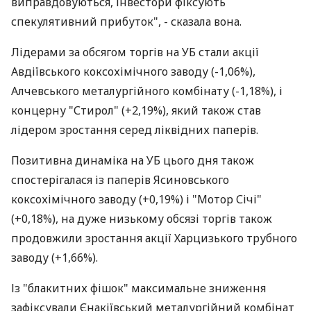
виправдовуються, інвестори фіксують
спекулятивний прибуток", - сказала вона.
Лідерами за обсягом торгів на УБ стали акції
Авдіївського коксохімічного заводу (-1,06%),
Алчевського металургійного комбінату (-1,18%), і
концерну "Стирол" (+2,19%), який також став
лідером зростання серед ліквідних паперів.
Позитивна динаміка на УБ цього дня також
спостерігалася із паперів Ясиновського
коксохімічного заводу (+0,19%) і "Мотор Січі"
(+0,18%), на дуже низькому обсязі торгів також
продовжили зростання акції Харцизького трубного
заводу (+1,66%).
Із "блакитних фішок" максимальне зниження
зафіксували Єнакіївський металургійний комбінат