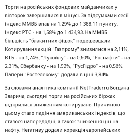
Торги на російських фондових майданчиках у
вівторок завершилися в мінусі. За підсумками сесії
індекс ММВБ впав на 1,29% до 1 388,11 пункту,
індекс РТС - на 1,58% до 1 434,93. На ММВБ
більшість "блакитних фішок" подешевшали.
Котирування акцій "Газпрому" знизилися на 2,11%,
ВТБ - на 1,74%, "Лукойлу" - на 0,60%, "Роснафти" - на
2,31%, Сбербанку - на 1,92%, "РусГідро" - на 0,56%.
Папери "Ростелекому" додали в ціні 3,84%.
За словами аналітика компанії NetTrader.ru Богдана
Зварича, сьогодні торги на російських біржах
відкрилися зниженням котирувань. Причиною
цьому стало падіння американських індексів, що
сталося напередодні, а також зниження цін на
нафту. Негативу додали корекція європейських