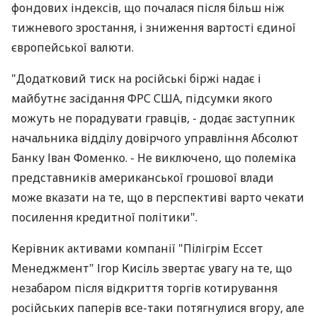
фондових індексів, що почалася після більш ніж
тижневого зростання, і зниження вартості єдиної
європейської валюти.
"Додатковий тиск на російські біржі надає і
майбутнє засідання ФРС США, підсумки якого
можуть не порадувати гравців, - додає заступник
начальника відділу довірчого управління Абсолют
Банку Іван Фоменко. - Не виключено, що полеміка
представників американської грошової влади
може вказати на те, що в перспективі варто чекати
посилення кредитної політики".
Керівник активами компанії "Пілігрім Ессет
Менеджмент" Ігор Кисіль звертає увагу на те, що
незабаром після відкриття торгів котирування
російських паперів все-таки потягнулися вгору, але