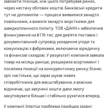
завозити пізніше, ніж цього потребував ринок,
через нестачу обігових коштів. Банківські кредити
тут не допомогли — процеси виявилися занадто
повільними, а вимоги занадто жорсткими для
швидкоплинного попиту. ТОВ «ДАНН.» забезпечив
фінансування на $176 тис. для дев’яти поставок і
документальний супровід укладення угоди та
комунікацію з фабриками, включаючи юридичну
та фінансові складові. У результаті компанія завезла
товар на місяць раніше, розширила асортимент і
посилила позиції на конкурентному ринку; бізнес
зріс настільки, що зараз шукає нових
співробітників для масштабування, а власник
відзначає, що залучені кошти дали змогу
закуповувати більше і стабільно рухатися вперед.
У компанії Interlux проблема прийшла ззовні: