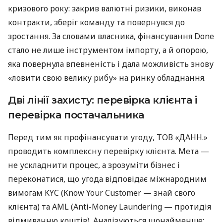
кризового року: закрив валютні ризики, виконав
контракти, зберіг команду та повернувся до
зростання. За словами власника, фінансування Done
стало не лише інструментом імпорту, а й опорою,
яка повернула впевненість і дала можливість знову
«ловити свою велику рибу» на ринку обладнання.
Дві лінії захисту: перевірка клієнта і
перевірка постачальника
Перед тим як профінансувати угоду, ТОВ «ДАНН.»
проводить комплексну перевірку клієнта. Мета —
не ускладнити процес, а зрозуміти бізнес і
переконатися, що угода відповідає міжнародним
вимогам KYC (Know Your Customer — знай свого
клієнта) та AML (Anti-Money Laundering — протидія
відмиванню коштів). Аналізуються щонайменше: