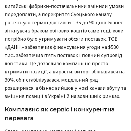
китайські фабрики-постачальники змінили умови
передоплати, а перекриття Суецького каналу
розтягнуло термін доставки з 35 до 90 днів. Бізнес
зіткнувся з браком обігових коштів саме тоді, коли
потрібно було утримувати обсяги поставок. ТОВ
«ДАНН.» забезпечив фінансування угоди на $500
тис., забезпечив п’ять поставок і повний супровід
логістики. Це дозволило компанії не просто
втримати позиції, а вирости: виторг збільшився на
30%, обіг стабілізувався, модельний ряд
розширився, а бізнес вийшов у нові канали збуту та
зміцнив позиції в Україні й на зовнішніх ринках.
Комплаєнс як сервіс і конкурентна
перевага