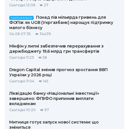
Сьогодні 12:06
27
Понад пів мільярда гривень для
ПАРТНЕРСЬКА
ФОПів: як UGB (Укргазбанк) нарощує підтримку
малого бізнесу
04.08 07:35
34439
Мінфін у липні забезпечив перерахування з
держбюджету 19,6 млрд грн трансфертів
Сьогодні 11:23
58
Dragon Capital змінив прогноз зростання ВВП
України у 2026 році
Сьогодні 11:04
145
Ліквідацію банку «Національні інвестиції»
завершено: ФГВФО припинив виплати
вкладникам
Сьогодні 10:20
97
Митниця готує запуск нової системи: що
зміниться