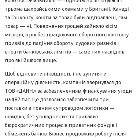
коло постачальників — і одночасно зіткнулася з
трьома шахрайськими схемами у Британії, Канаді
та Гонконгу: кошти за товар були відправлені, сам
товар — ні. Повернення грошей зайняло вісім
місяців, а рік без працюючого оборотного капіталу
призвів до падіння обороту, судових ризиків і
втрати банківських лімітів — саме тих наслідків,
про які йшлося вище.
Щоб відновити ліквідність і не зупиняти
операційну діяльність, компанія звернулася до
ТОВ «ДАНН.» за забезпеченням фінансування угоди
на $87 тис. Це дозволило забезпечити три
поставки з повним супроводом логістики —
швидко, без ускладнених та тривалих
бюрократичних процесів приватних фондів і
обмежень банків. Бізнес продовжив роботу після