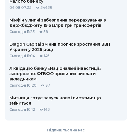
малого бізнесу
04.08 07:35
34439
Мінфін у липні забезпечив перерахування з
держбюджету 19,6 млрд грн трансфертів
Сьогодні 11:23
58
Dragon Capital змінив прогноз зростання ВВП
України у 2026 році
Сьогодні 11:04
145
Ліквідацію банку «Національні інвестиції»
завершено: ФГВФО припинив виплати
вкладникам
Сьогодні 10:20
97
Митниця готує запуск нової системи: що
зміниться
Сьогодні 10:12
143
Підпишіться на нас