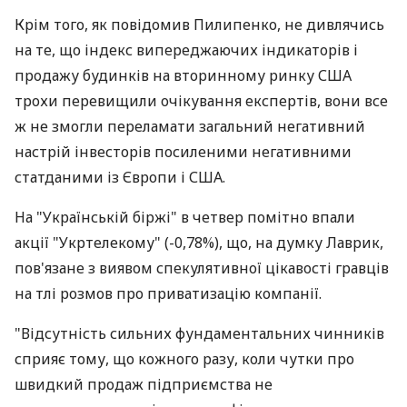
Крім того, як повідомив Пилипенко, не дивлячись
на те, що індекс випереджаючих індикаторів і
продажу будинків на вторинному ринку США
трохи перевищили очікування експертів, вони все
ж не змогли переламати загальний негативний
настрій інвесторів посиленими негативними
статданими із Європи і США.
На "Українській біржі" в четвер помітно впали
акції "Укртелекому" (-0,78%), що, на думку Лаврик,
пов'язане з виявом спекулятивної цікавості гравців
на тлі розмов про приватизацію компанії.
"Відсутність сильних фундаментальних чинників
сприяє тому, що кожного разу, коли чутки про
швидкий продаж підприємства не