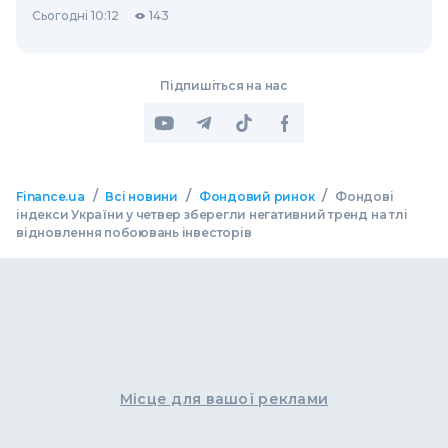
Сьогодні 10:12
143
Підпишіться на нас
/
/
/
Finance.ua
Всі новини
Фондовий ринок
Фондові
індекси України у четвер зберегли негативний тренд на тлі
відновлення побоювань інвесторів
Місце для вашої реклами