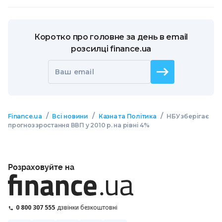
Коротко про головне за день в email
розсилці finance.ua
Ваш email
/
/
/
Finance.ua
Всі новини
Казна та Політика
НБУ зберігає
прогноз зростання ВВП у 2010 р. на рівні 4%
Розраховуйте на
0 800 307 555
дзвінки безкоштовні