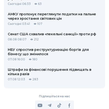
Сьогодні 06:33
63
АМКУ пропонує переглянути податки на пальне
через зростання світових цін
Сьогодні 03:41
107
Сенат США схвалив «пекельні санкції» проти рф
08.08 08:07
212
НБУ спростив реструктуризацію боргів для
бізнесу: що змінилося
07.08 16:00
180
Штрафи за фінансові порушення підвищать в
кілька разів
07.08 12:03
283
Підпишіться на нас