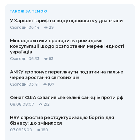
ТАКОЖ ЗА ТЕМОЮ
У Харкові тариф на воду підвищать у два етапи
Сьогодні 06:44
29
Мінсоцполітики проводить громадські
консультації щодо розгортання Мережі єдності
українців
Сьогодні 06:33
63
АМКУ пропонує переглянути податки на пальне
через зростання світових цін
Сьогодні 03:41
107
Сенат США схвалив «пекельні санкції» проти рф
08.08 08:07
212
НБУ спростив реструктуризацію боргів для
бізнесу: що змінилося
07.08 16:00
180