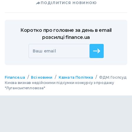
ПОДІЛИТИСЯ НОВИНОЮ
Коротко про головне за день в email
розсилці finance.ua
Ваш email
/
/
/
Finance.ua
Всі новини
Казна та Політика
ФДМ: Госпсуд
Києва визнав недійсними підсумки конкурсу з продажу
"Луганськтепловоза"