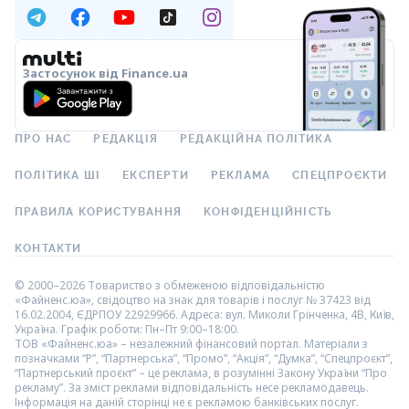
Застосунок від Finance.ua
ПРО НАС
РЕДАКЦІЯ
РЕДАКЦІЙНА ПОЛІТИКА
ПОЛІТИКА ШІ
ЕКСПЕРТИ
РЕКЛАМА
СПЕЦПРОЄКТИ
ПРАВИЛА КОРИСТУВАННЯ
КОНФІДЕНЦІЙНІСТЬ
КОНТАКТИ
© 2000–2026 Товариство з обмеженою відповідальністю
«Файненс.юа», свідоцтво на знак для товарів і послуг № 37423 від
16.02.2004, ЄДРПОУ 22929966. Адреса: вул. Миколи Грінченка, 4В, Київ,
Україна. Графік роботи: Пн–Пт 9:00–18:00.
ТОВ «Файненс.юа» – незалежний фінансовий портал. Матеріали з
позначками “Р”, “Партнерська”, “Промо”, “Акція”, “Думка”, “Спецпроєкт”,
“Партнерський проєкт” – це реклама, в розумінні Закону України “Про
рекламу”. За зміст реклами відповідальність несе рекламодавець.
Інформація на даній сторінці не є рекламою банківських послуг.