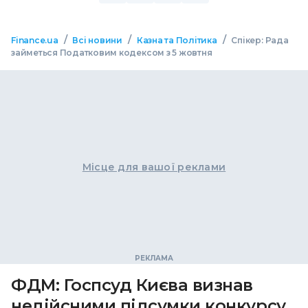
/
/
/
Finance.ua
Всі новини
Казна та Політика
Спікер: Рада
займеться Податковим кодексом з 5 жовтня
Місце для вашої реклами
ФДМ: Госпсуд Києва визнав
недійсними підсумки конкурсу