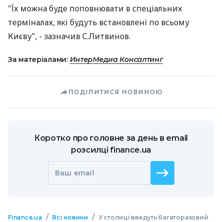
"Їх можна буде поповнювати в спеціальних
терміналах, які будуть встановлені по всьому
Києву", - зазначив С.Литвинов.
За матеріалами:
ИнтерМедиа Консалтинг
ПОДІЛИТИСЯ НОВИНОЮ
Коротко про головне за день в email
розсилці finance.ua
Ваш email
/
/
Finance.ua
Всі новини
У столиці введуть багаторазовий