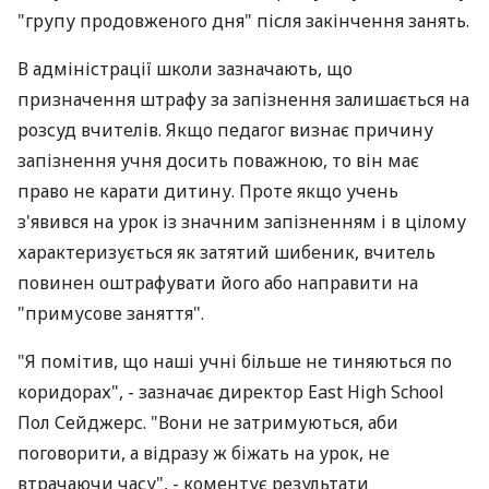
"групу продовженого дня" після закінчення занять.
В адміністрації школи зазначають, що
призначення штрафу за запізнення залишається на
розсуд вчителів. Якщо педагог визнає причину
запізнення учня досить поважною, то він має
право не карати дитину. Проте якщо учень
з'явився на урок із значним запізненням і в цілому
характеризується як затятий шибеник, вчитель
повинен оштрафувати його або направити на
"примусове заняття".
"Я помітив, що наші учні більше не тиняються по
коридорах", - зазначає директор East High School
Пол Сейджерс. "Вони не затримуються, аби
поговорити, а відразу ж біжать на урок, не
втрачаючи часу", - коментує результати