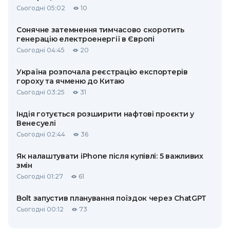
Сьогодні 05:02
10
Сонячне затемнення тимчасово скоротить
генерацію електроенергії в Європі
Сьогодні 04:45
20
Україна розпочала реєстрацію експортерів
гороху та ячменю до Китаю
Сьогодні 03:25
31
Індія готується розширити нафтові проєкти у
Венесуелі
Сьогодні 02:44
36
Як налаштувати iPhone після купівлі: 5 важливих
змін
Сьогодні 01:27
61
Bolt запустив планування поїздок через ChatGPT
Сьогодні 00:12
73