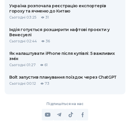
Україна розпочала реєстрацію експортерів
гороху та ячменю до Китаю
Сьогодні 03:25
31
Індія готується розширити нафтові проєкти у
Венесуелі
Сьогодні 02:44
36
Як налаштувати iPhone після купівлі: 5 важливих
змін
Сьогодні 01:27
61
Bolt запустив планування поїздок через ChatGPT
Сьогодні 00:12
73
Підпишіться на нас