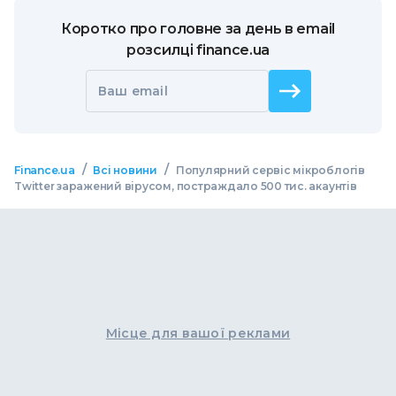
Коротко про головне за день в email
розсилці finance.ua
Ваш email
/
/
Finance.ua
Всі новини
Популярний сервіс мікроблогів
Twitter заражений вірусом, постраждало 500 тис. акаунтів
Місце для вашої реклами