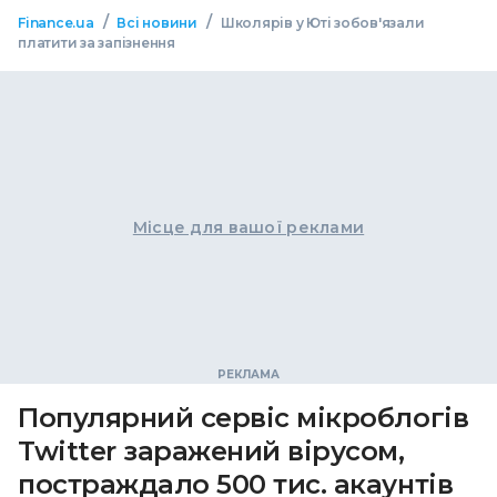
/
/
Finance.ua
Всі новини
Школярів у Юті зобов'язали
платити за запізнення
Місце для вашої реклами
Популярний сервіс мікроблогів
Twitter заражений вірусом,
постраждало 500 тис. акаунтів