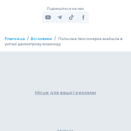
Підпишіться на нас
/
/
Finance.ua
Всі новини
Польська пенсіонерка знайшла в
унітазі двометрову анаконду
Місце для вашої реклами