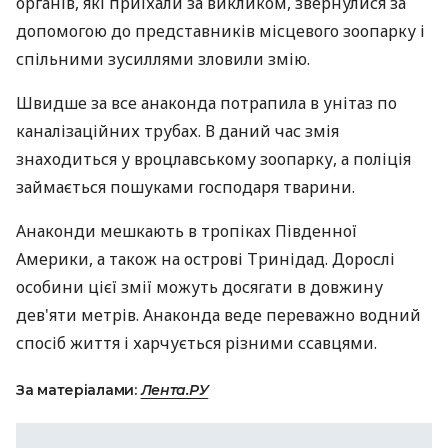
органів, які приїхали за викликом, звернулися за
допомогою до представників місцевого зоопарку і
спільними зусиллями зловили змію.
Швидше за все анаконда потрапила в унітаз по
каналізаційних трубах. В даний час змія
знаходиться у вроцлавському зоопарку, а поліція
займається пошуками господаря тварини.
Анаконди мешкають в тропіках Південної
Америки, а також на острові Тринідад. Дорослі
особини цієї змії можуть досягати в довжину
дев'яти метрів. Анаконда веде переважно водний
спосіб життя і харчується різними ссавцями.
За матеріалами:
Лента.РУ