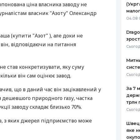
опонована ціна власника заводу не
(Укрг
РЕЙТИНГ ДЕБЕТОВИХ
ПУТІВНИ
малог
урналістам власник "Азоту" Олександр
КАРТОК
СТРАХУ
04.08 
ЩОМІСЯЧНИЙ ОГЛЯД
ВСІ СТРА
Drago
аша (купити "Азот" ), але доки не
КЕШБЕКУ
зрост
СТРАХОВ
в він, відповідаючи на питання
Сьогодн
ПУТІВНИКИ ПО
БАНКІВСЬКИХ КАРТКАХ
ВІДГУКИ
КОМПАНІ
Митни
не став конкретизувати, яку суму
систе
ДОСТАВК
кільки він сам оцінює завод.
Сьогодн
КОНТАКТ
За 7 
ачив, що в даний час він зацікавлений у
держ
я дешевшого природного газу, частка
трлн 
укції заводу складає близько 70%.
Сьогод
в, з яких джерел підприємство може
Швеці
яке н
окупо