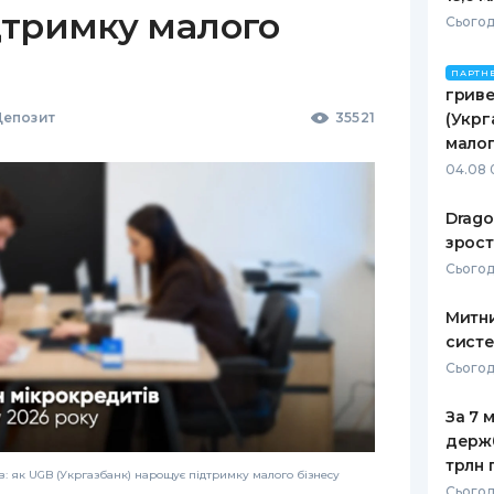
дтримку малого
Сьогодн
ПАРТН
гриве
епозит
35521
(Укрг
малог
04.08 
Drago
зрост
Сьогодн
Митни
систе
Сьогодн
За 7 
держ
трлн 
: як UGB (Укргазбанк) нарощує підтримку малого бізнесу
Сьогод