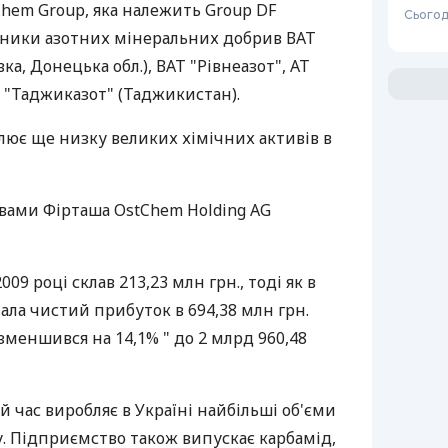
Chem Group, яка належить Group DF
Сьогод
бники азотних мінеральних добрив ВАТ
ка, Донецька обл.), ВАТ "Рівнеазот", АТ
Т "Таджиказот" (Таджикистан).
лює ще низку великих хімічних активів в
вами Фірташа OstChem Holding AG
09 році склав 213,23 млн грн., тоді як в
ала чистий прибуток в 694,38 млн грн.
меншився на 14,1% " до 2 млрд 960,48
й час виробляє в Україні найбільші об'єми
ку. Підприємство також випускає карбамід,