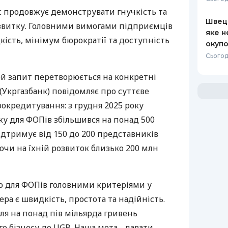
с продовжує демонструвати гнучкість та
Швеці
звитку. Головними вимогами підприємців
яке н
дкість, мінімум бюрократії та доступність
окупо
Сьогод
ей запит перетворюється на конкретні
(Укргазбанк) повідомляє про суттєве
рокредитування: з грудня 2025 року
у для ФОПів збільшився на понад 500
дтримує від 150 до 200 представників
ючи на їхній розвиток близько 200 млн
о для ФОПів головними критеріями у
ра є швидкість, простота та надійність.
ля на понад пів мільярда гривень
го бізнесу до UGB. Наша мета - давати