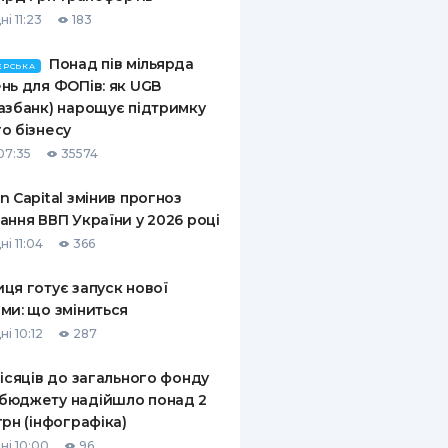
і 11:23
183
Понад пів мільярда
ЕРСЬКА
нь для ФОПів: як UGB
азбанк) нарощує підтримку
о бізнесу
07:35
35574
n Capital змінив прогноз
ання ВВП України у 2026 році
і 11:04
366
ця готує запуск нової
ми: що зміниться
і 10:12
287
місяців до загального фонду
бюджету надійшло понад 2
грн (інфографіка)
ні 10:00
96