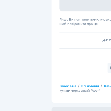
Якщо Ви помітили помилку, виді
щоб повідомити про це.
П
/
/
Finance.ua
Всі новини
Казн
купити черкаський "Азот"