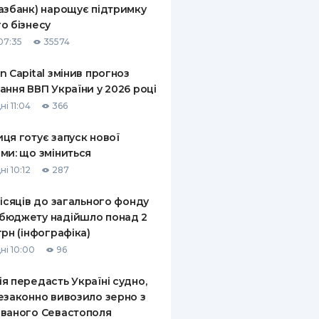
азбанк) нарощує підтримку
КИ ПО
о бізнесу
ВАННЮ
07:35
35574
ХОВІ ПОЛІСИ
n Capital змінив прогноз
ання ВВП України у 2026 році
І КОМПАНІЇ
і 11:04
366
 ПРО СТРАХОВІ
Ї
ця готує запуск нової
ми: що зміниться
А І ОПЛАТА
і 10:12
287
И
місяців до загального фонду
бюджету надійшло понад 2
грн (інфографіка)
ні 10:00
96
я передасть Україні судно,
езаконно вивозило зерно з
ваного Севастополя