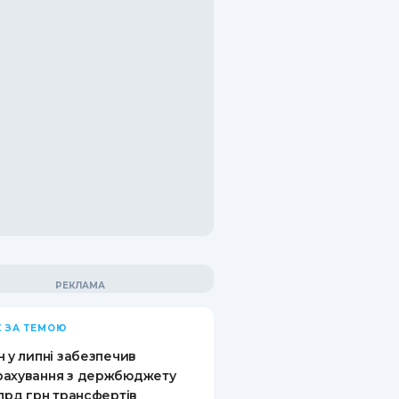
 ЗА ТЕМОЮ
н у липні забезпечив
рахування з держбюджету
млрд грн трансфертів