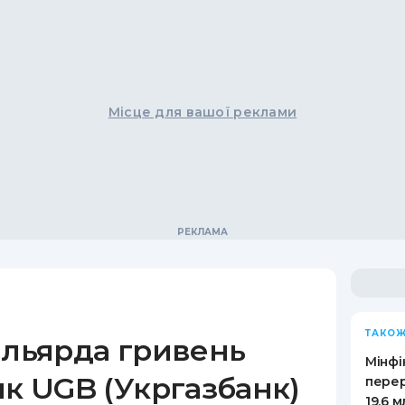
Місце для вашої реклами
ТАКОЖ
ільярда гривень
Мінфі
як UGB (Укргазбанк)
пере
19,6 