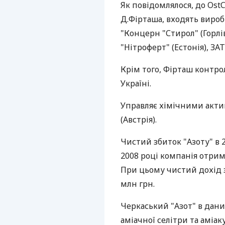
Як повідомлялося, до Ost
Д.Фірташа, входять виро
"Концерн "Стирол" (Горлів
"Нітроферт" (Естонія), ЗА
Крім того, Фірташ контро
Україні.
Управляє хімічними акти
(Австрія).
Чистий збиток "Азоту" в 20
2008 році компанія отрим
При цьому чистий дохід з
млн грн.
Черкаський "Азот" в дани
аміачної селітри та аміа