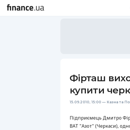
Фірташ вихо
купити черк
15.09.2010, 15:00
—
Казна та П
Підприємець Дмитро Фір
ВАТ "Азот" (Черкаси), одн