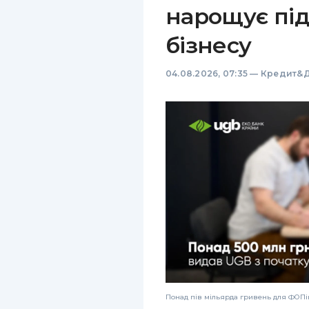
нарощує пі
бізнесу
04.08.2026, 07:35
—
Кредит&Д
Понад пів мільярда гривень для ФОПів