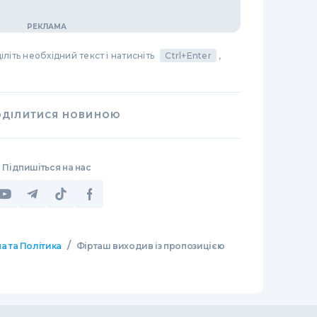
літь необхідний текст і натисніть
Ctrl+Enter
,
ОДІЛИТИСЯ НОВИНОЮ
Підпишіться на нас
/
а та Політика
Фірташ виходив із пропозицією