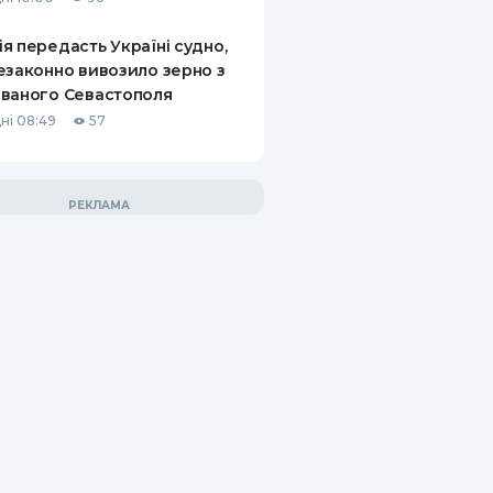
я передасть Україні судно,
езаконно вивозило зерно з
ваного Севастополя
ні 08:49
57