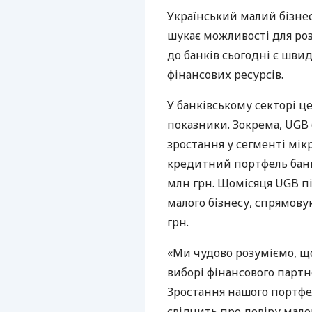
Український малий бізне
шукає можливості для ро
до банків сьогодні є шви
фінансових ресурсів.
У банківському секторі ц
показники. Зокрема, UGB 
зростання у сегменті мік
кредитний портфель банк
млн грн. Щомісяця UGB пі
малого бізнесу, спрямову
грн.
«Ми чудово розуміємо, щ
виборі фінансового партне
Зростання нашого портфе
свідчить про довіру мало