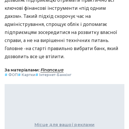
ключові фінансові інструменти «під одним
дахом». Такий підхід скорочує час на
адміністрування, спрощує облік і допомагає
підприємцям зосередитися на розвитку власної
справи, а не на вирішенні технічних питань.
Головне -на старті правильно вибрати банк, який
дозволить все це втілити.
За матеріалами:
Finance.ua
#
ФОП
#
Картки
#
Інтернет-Банкінг
Місце для вашої реклами