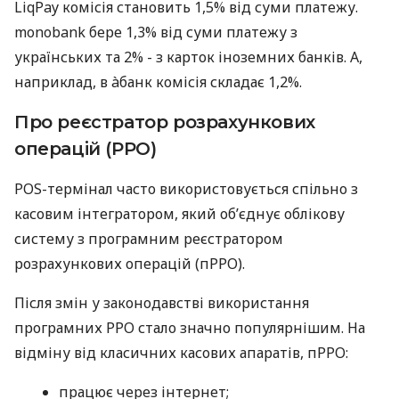
LiqPay комісія становить 1,5% від суми платежу.
monobank бере 1,3% від суми платежу з
українських та 2% - з карток іноземних банків. А,
наприклад, в àбанк комісія складає 1,2%.
Про реєстратор розрахункових
операцій (РРО)
POS-термінал часто використовується спільно з
касовим інтегратором, який об’єднує облікову
систему з програмним реєстратором
розрахункових операцій (пРРО).
Після змін у законодавстві використання
програмних РРО стало значно популярнішим. На
відміну від класичних касових апаратів, пРРО:
працює через інтернет;