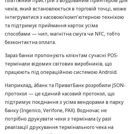
платіжний пристрій з вбудованим принтером для
чеків, який встановлюється в торговій точці, може
інтегруватися з касовою/комп'ютерною технікою
та підтримує приймання карток усіма
способами — чип, магнітна смуга чи NFC, тобто
безконтактна оплата.
Зараз банки пропонують клієнтам сучасні POS-
термінали відомих світових виробників, що
працюють під операційною системою Android.
Наприклад, àбанк та ПриватБанк розробили JSON-
протокол — це єдиний касовий протокол, що
підтримує поєднання з усіма вендорами в парку
банку (Ingenico, Verifone, PAX). Водночас не
потрібно друкувати чеки з термінала (у разі
реалізації друкування термінального чека на