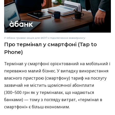
У àбанк триває акція для ФОП з підключення еквайрингу
Про термінал у смартфоні (Tap to
Phone)
Термінал у смартфоні орієнтований на мобільний і
переважно малий бізнес. У випадку використання
власного пристрою (смартфону) тариф на послугу
зазвичай не містить щомісячної абонплати
(300−500 грн як у терміналах, що надаються
банками) — тому з погляду витрат, «термінал в
смартфоні» є більш економним.