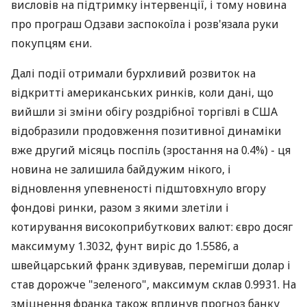
висловів на підтримку інтервенції, і тому новина
про програш Одзави заспокоїла і розв'язала руки
покупцям єни.
Далі події отримали бурхливий розвиток на
відкритті американських ринків, коли дані, що
вийшли зі зміни обігу роздрібної торгівлі в США
відобразили продовження позитивної динаміки
вже другий місяць поспіль (зростання на 0.4%) - ця
новина не залишила байдужим нікого, і
відновлення упевненості підштовхнуло вгору
фондові ринки, разом з якими злетіли і
котирування високоприбуткових валют: євро досяг
максимуму 1.3032, фунт виріс до 1.5586, а
швейцарський франк здивував, перемігши долар і
став дорожче "зеленого", максимум склав 0.9931. На
зміцнення франка також вплинув прогноз банку