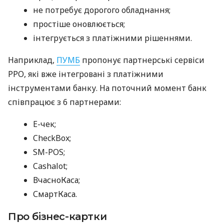
не потребує дорогого обладнання;
простіше оновлюється;
інтегрується з платіжними рішеннями.
Наприклад,
ПУМБ
пропонує партнерські сервіси
РРО, які вже інтегровані з платіжними
інструментами банку. На поточний момент банк
співпрацює з 6 партнерами:
E-чек;
CheckBox;
SM-POS;
Cashalot;
ВчасноКаса;
СмартКаса.
Про бізнес-картки