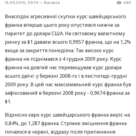
15.09.2010, 09:10
—
Валюта
460
Внаслідок агресивної скупки курс швейцарського
франка вперше цього року опустився нижче за
паритет до долара США. На світовому валютному
ринку за $1 давали всього 0,9957 франка, що на 1,2%
вище за закриття понеділка. Так високо курс
франка не піднімався з 4 грудня 2009 року. Курс
франка на довгий час перевищував курс долара
всього двічі: у березні 2008-го і в листопаді-грудні
2009 року. В цей час максимальний курс франка був
зафіксований в березні 2008 року - 0,9674 франка за
$1.
Відносно євро курс швейцарського франка виріс на
0,84%, до 1,287 франка. Стрімке зміцнення франка
почалося в червні, відразу після припинення