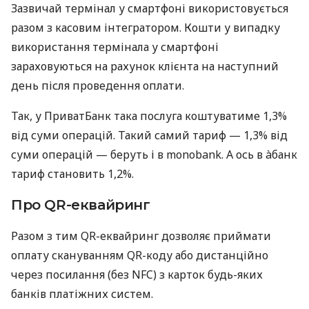
Зазвичай термінал у смартфоні використовується
разом з касовим інтегратором. Кошти у випадку
використання термінала у смартфоні
зараховуються на рахунок клієнта на наступний
день після проведення оплати.
Так, у ПриватБанк така послуга коштуватиме 1,3%
від суми операцій. Такий самий тариф — 1,3% від
суми операцій — беруть і в monobank. А ось в àбанк
тариф становить 1,2%.
Про QR-еквайринг
Разом з тим QR-еквайринг дозволяє приймати
оплату скануванням QR-коду або дистанційно
через посилання (без NFC) з карток будь-яких
банків платіжних систем.