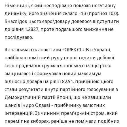
Німеччині, який несподівано показав негативну
динаміку, його значення склало -4.3 (прогноз 10.0).
Внаслідок цього євро/долару довелося відступити
до рівня 1.2827, проте подальшого зниження не
послідувало.
Як зазначають аналітики FOREX CLUB в Україні,
найбільш помітний рух у перші години добової
сесії продемонструвала японська єна, що різко
зміцнилася і сформувала новий максимум
відносно долара на рівні 82.91. причиною цього
стали результати внутріпартійного голосування в
Демократичній партії Японії, що не залишили
шансів Ічиро Одзаві - прибічнику валютних
інтервенцій. За чинним прем'єр-міністром, який
переміг на виборах, раніше не помічали подібних