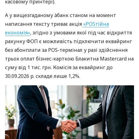
касовому принтері).
А у вищезгаданому àбанк станом на момент
написання тексту триває акція
«POSтійна
економія»
, згідно з умовами якої під час відкриття
рахунку ФОП є можливість підключити еквайринг
без абонплати за POS-термінал у разі здійснення
трьох оплат бізнес-карткою Блакитна Mastercard на
суму від 1 тис. грн. Комісія за еквайринг до
30.09.2026 р. складе лише 1,2%.