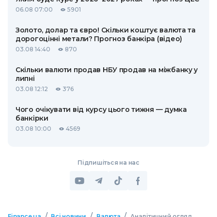
06.08 07:00
5901
Золото, долар та євро! Скільки коштує валюта та
дорогоцінні метали? Прогноз банкіра (відео)
03.08 14:40
870
Скільки валюти продав НБУ продав на міжбанку у
липні
03.08 12:12
376
Чого очікувати від курсу цього тижня — думка
банкірки
03.08 10:00
4569
Підпишіться на нас
/
/
/
Finance.ua
Всі новини
Валюта
Аналітичний огляд