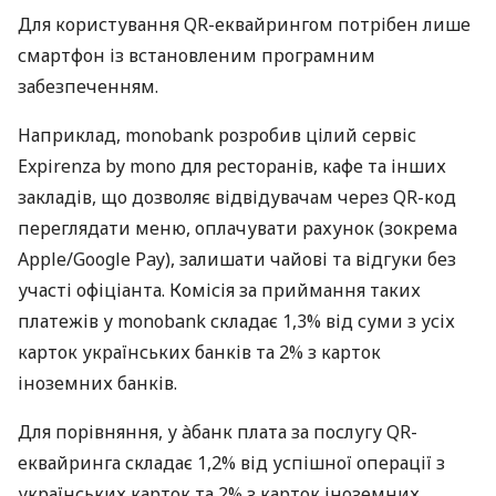
Для користування QR-еквайрингом потрібен лише
смартфон із встановленим програмним
забезпеченням.
Наприклад, monobank розробив цілий сервіс
Expirenza by mono для ресторанів, кафе та інших
закладів, що дозволяє відвідувачам через QR-код
переглядати меню, оплачувати рахунок (зокрема
Apple/Google Pay), залишати чайові та відгуки без
участі офіціанта. Комісія за приймання таких
платежів у monobank складає 1,3% від суми з усіх
карток українських банків та 2% з карток
іноземних банків.
Для порівняння, у àбанк плата за послугу QR-
еквайринга складає 1,2% від успішної операції з
українських карток та 2% з карток іноземних