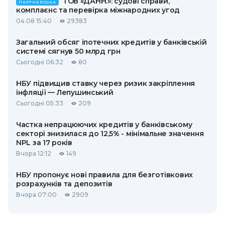
ТОВ «ДАНН.»: судові справи,
ПАРТНЕРСЬКА
комплаєнс та перевірка міжнародних угод
04.08 15:40
29383
Загальний обсяг іпотечних кредитів у банківській
системі сягнув 50 млрд грн
Сьогодні 06:32
80
НБУ підвищив ставку через ризик закріплення
інфляції — Лепушинський
Сьогодні 05:33
209
Частка непрацюючих кредитів у банківському
секторі знизилася до 12,5% - мінімальне значення
NPL за 17 років
Вчора 12:12
149
НБУ пропонує нові правила для безготівкових
розрахунків та депозитів
Вчора 07:00
2909