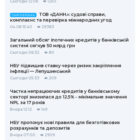
Сьогодні 12:06
1250
ТОВ «ДАНН.»: судові справи,
ПАРТНЕРСЬКА
комплаєнс та перевірка міжнародних угод
04.08 15:40
29383
Загальний обсяг іпотечних кредитів у банківській
системі сягнув 50 млрд грн
Сьогодні 06:32
80
НБУ підвищив ставку через ризик закріплення
інфляції — Лепушинський
Сьогодні 05:33
209
Частка непрацюючих кредитів у банківському
секторі знизилася до 12,5% - мінімальне значення
NPL за 17 років
Вчора 12:12
149
НБУ пропонує нові правила для безготівкових
розрахунків та депозитів
Вчора 07:00
2909