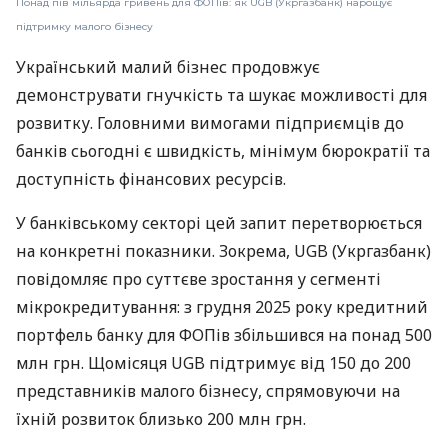
Понад пів мільярда гривень для ФОПів: як UGB (Укргазбанк) нарощує
підтримку малого бізнесу
Український малий бізнес продовжує
демонструвати гнучкість та шукає можливості для
розвитку. Головними вимогами підприємців до
банків сьогодні є швидкість, мінімум бюрократії та
доступність фінансових ресурсів.
У банківському секторі цей запит перетворюється
на конкретні показники. Зокрема, UGB (Укргазбанк)
повідомляє про суттєве зростання у сегменті
мікрокредитування: з грудня 2025 року кредитний
портфель банку для ФОПів збільшився на понад 500
млн грн. Щомісяця UGB підтримує від 150 до 200
представників малого бізнесу, спрямовуючи на
їхній розвиток близько 200 млн грн.