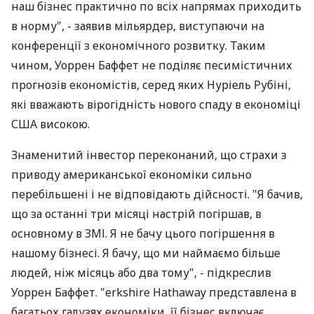
наш бізнес практично по всіх напрямах приходить
в норму", - заявив мільярдер, виступаючи на
конференції з економічного розвитку. Таким
чином, Уоррен Баффет не поділяє песимістичних
прогнозів економістів, серед яких Нуріель Рубіні,
які вважають вірогідність нового спаду в економіці
США високою.
Знаменитий інвестор переконаний, що страхи з
приводу американської економіки сильно
перебільшені і не відповідають дійсності. "Я бачив,
що за останні три місяці настрій погіршав, в
основному в ЗМІ. Я не бачу цього погіршення в
нашому бізнесі. Я бачу, що ми наймаємо більше
людей, ніж місяць або два тому", - підкреслив
Уоррен Баффет. "erkshire Hathaway представлена в
багатьох галузях економіки, її бізнес включає