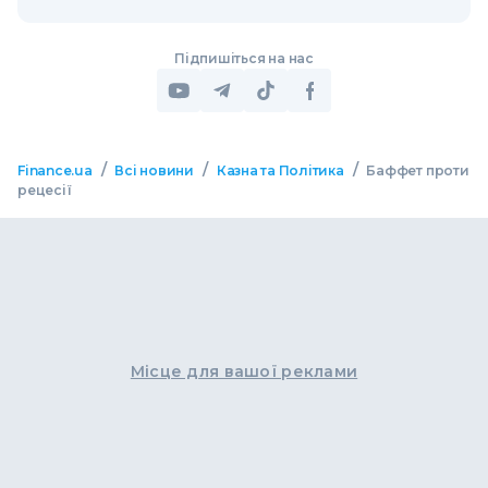
Підпишіться на нас
/
/
/
Finance.ua
Всі новини
Казна та Політика
Баффет проти
рецесії
Місце для вашої реклами