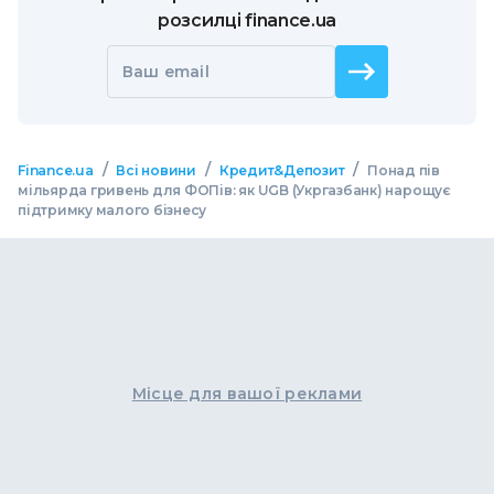
розсилці finance.ua
Ваш email
/
/
/
Finance.ua
Всі новини
Кредит&Депозит
Понад пів
мільярда гривень для ФОПів: як UGB (Укргазбанк) нарощує
підтримку малого бізнесу
Місце для вашої реклами