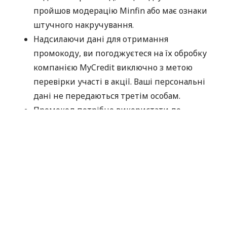
пройшов модерацію Minfin або має ознаки
штучного накручування.
Надсилаючи дані для отримання
промокоду, ви погоджуєтеся на їх обробку
компанією MyCredit виключно з метою
перевірки участі в акції. Ваші персональні
дані не передаються третім особам.
Промокод потрібно використати до
30.09.2026.
Дякуємо, що обираєте MyCredit і ділитеся своїми
враженнями. Ваша думка допомагає нам ставати
кращими!
Офіційні правила акції
За матеріалами:
MyCredit