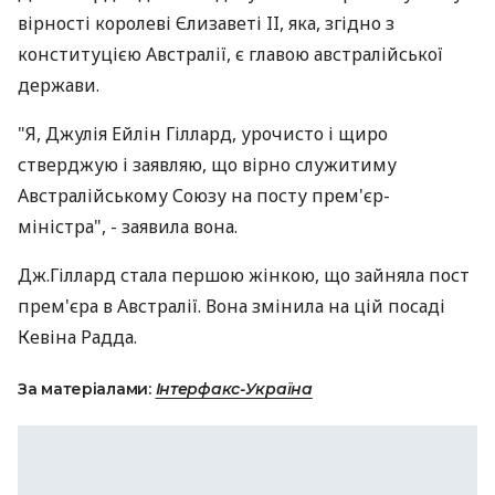
вірності королеві Єлизаветі II, яка, згідно з
конституцією Австралії, є главою австралійської
держави.
"Я, Джулія Ейлін Гіллард, урочисто і щиро
стверджую і заявляю, що вірно служитиму
Австралійському Союзу на посту прем'єр-
міністра", - заявила вона.
Дж.Гіллард стала першою жінкою, що зайняла пост
прем'єра в Австралії. Вона змінила на цій посаді
Кевіна Радда.
За матеріалами:
Інтерфакс-Україна