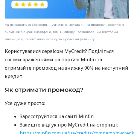
На яскравому зображенні — усміхнена молода жінка праворуч, захоплено
дивиться в екран смартфона, тоді як ліворуч розташований текстовий
заклик до дії, з логотипом сервісу та зірочками рейтингу.
Користувалися сервісом MyCredit? Поділіться
своїми враженнями на порталі Minfin та
отримайте промокод на знижку 90% на наступний
кредит.
Як отримати промокод?
Усе дуже просто:
Зареєструйтеся на сайті Minfin.
Залиште відгук про MyCredit на сторінці:
https://minfin.com.ua/ua/credits/company/mycredi