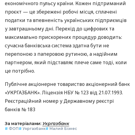
економічного пульсу країни. Кожен підтриманий
проєкт — це збережені робочі місця, сплачені
податки та впевненість українських підприємців
у завтрашньому дні. Перехід до цифрових та
максимально прискорених процедур доводить:
сучасна банківська система здатна бути не
перепоною з паперовою рутиною, а надійним
партнером, який підставляє плече саме тоді, коли
це потрібно.
Публічне акціонерне товариство акціонерний банк
«УКРГАЗБАНК». Ліцензія НБУ № 123 від 21.07.1993.
Реєстраційний номер у Державному реєстрі
банків № 183
За матеріалами:
Укргазбанк
#
ФОП
#
Укргазбанк
#
Малий Бізнес