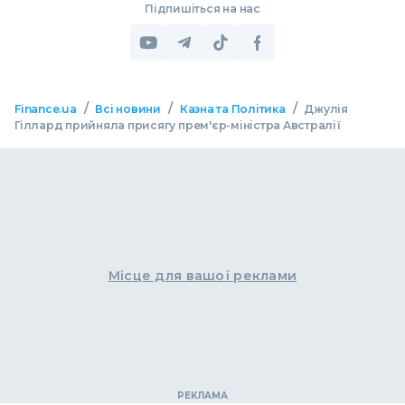
Підпишіться на нас
/
/
/
Finance.ua
Всі новини
Казна та Політика
Джулія
Гіллард прийняла присягу прем'єр-міністра Австралії
Місце для вашої реклами