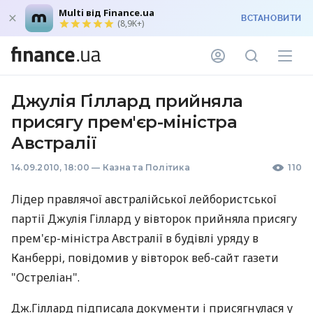
Multi від Finance.ua
ВСТАНОВИТИ
(8,9K+)
Джулія Гіллард прийняла
присягу прем'єр-міністра
Австралії
14.09.2010, 18:00
—
Казна та Політика
110
Лідер правлячої австралійської лейбористської
партії Джулія Гіллард у вівторок прийняла присягу
прем'єр-міністра Австралії в будівлі уряду в
Канберрі, повідомив у вівторок веб-сайт газети
"Остреліан".
Дж.Гіллард підписала документи і присягнулася у