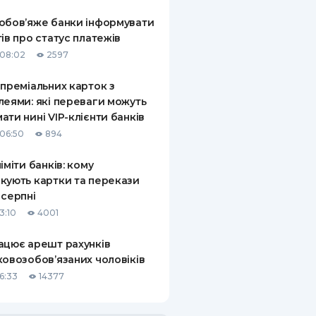
обов’яже банки інформувати
тів про статус платежів
08:02
2597
 преміальних карток з
леями: які переваги можуть
ати нині VIP-клієнти банків
06:50
894
ліміти банків: кому
кують картки та перекази
 серпні
3:10
4001
ацює арешт рахунків
ковозобов’язаних чоловіків
6:33
14377