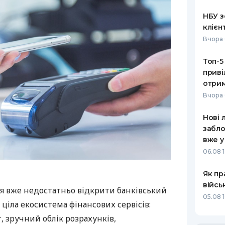
НБУ з
клієн
Вчора 
Топ-5
приві
отрим
Вчора 
Нові 
забло
вже у
06.08 1
Як пр
війсь
я вже недостатньо відкрити банківський
05.08 1
 ціла екосистема фінансових сервісів:
 зручний облік розрахунків,