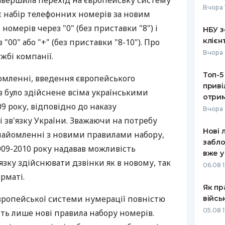
авершила перехід на європейську систему
Вчора 
є набір телефонних номерів за новим
РЕЙТИНГ ДЕБЕТОВИХ
ПУТІВНИ
КАРТОК
СТРАХУ
номерів через "0" (без приставки "8") і
НБУ з
клієн
00" або "+" (без приставки "8-10"). Про
ЩОМІСЯЧНИЙ ОГЛЯД
ВСІ СТРА
Вчора 
жбі компанії.
КЕШБЕКУ
СТРАХОВ
Топ-5
ПУТІВНИКИ ПО
домленні, введення європейського
приві
БАНКІВСЬКИХ КАРТКАХ
ВІДГУКИ
в було здійснене всіма українськими
КОМПАНІ
отрим
9 року, відповідно до наказу
Вчора 
ДОСТАВК
і зв'язку України. Зважаючи на потребу
Нові 
знайомленні з новими правилами набору,
КОНТАКТ
забло
009-2010 року надавав можливість
вже у
язку здійснювати дзвінки як в новому, так
06.08 1
рматі.
Як пр
європейської системи нумерації повністю
війсь
05.08 1
ть лише нові правила набору номерів.