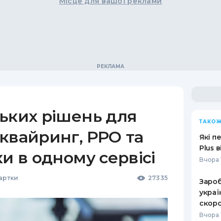
Місце для вашої реклами
ьких рішень для
ТАКОЖ
квайринг, РРО та
Які п
Plus 
ки в одному сервісі
Вчора 
Картки
27335
Зароб
украї
скоро
Вчора 