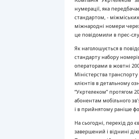
Компанія "Укртелеком" з
нумерації, яка передбача
стандартом, - міжміських 
міжнародні номери через "
це повідомили в прес-слу
Як наголошується в пові
стандарту набору номері
операторами в жовтні 200
Міністерства транспорту 
клієнтів в детальному о
“Укртелеком” протягом 2
абонентам мобільного зв'
і в прийнятому раніше фо
На сьогодні, перехід до 
завершений і віднині дію