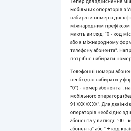
Тепер для здійснення між
мобільних операторів в 
набирати номер в двох фо
міжнародним префіксом "
мають вигляд: "0 - код мі
або в міжнародному формат
телефону абонента". Напр
потрібно набирати номер "0
Телефонні номери абонент
необхідно набирати у форм
"0") - номер абонента", на
мобільного оператора (без
91 ХХХ ХХ ХХ". Для дзвін
операторів необхідно зд
абонента у вигляді: "00 - 
абонента" або " + код кра