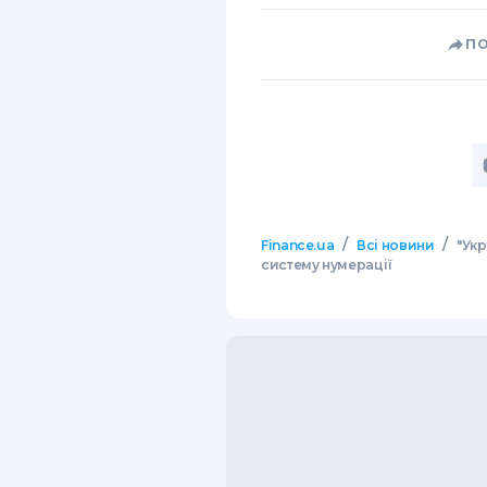
П
/
/
Finance.ua
Всі новини
"Ук
систему нумерації