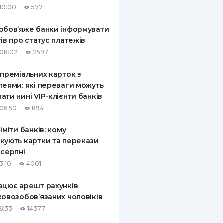
10:00
577
КИ ПО
ВАННЮ
обов’яже банки інформувати
тів про статус платежів
ХОВІ ПОЛІСИ
08:02
2597
І КОМПАНІЇ
 преміальних карток з
леями: які переваги можуть
 ПРО СТРАХОВІ
Ї
ати нині VIP-клієнти банків
06:50
894
А І ОПЛАТА
ліміти банків: кому
И
кують картки та перекази
 серпні
3:10
4001
ацює арешт рахунків
ковозобов’язаних чоловіків
6:33
14377