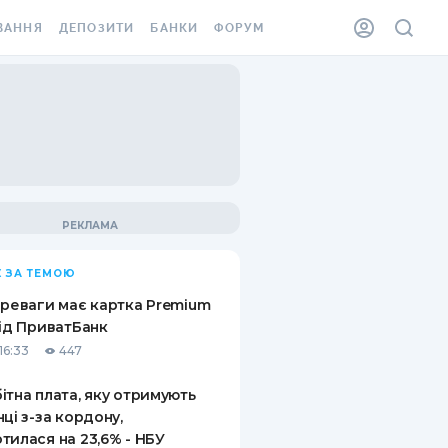
ВАННЯ
ДЕПОЗИТИ
БАНКИ
ФОРУМ
ІЛКА
ВСІ ДЕПОЗИТИ
ВСІ БАНКИ
АННЯ ЖИТЛА ВІД
ДЕПОЗИТИ В USD
ВІДГУКИ ПРО БАНКИ
 ШАХЕДІВ
ДЕПОЗИТИ В EUR
МІКРОФІНАНСОВІ
ХОВКА ЗА КОРДОН
ОРГАНІЗАЦІЇ
БОНУС ДО ДЕПОЗИТІВ
ВІДГУКИ ПРО МФО
УМОВИ АКЦІЇ
КАРТА
 ЗА ТЕМОЮ
ПИТАННЯ ТА ВІДПОВІДІ
ННА ВІНЬЄТКА
ереваги має картка Premium
ДЕПОЗИТНИЙ КАЛЬКУЛЯТОР
від ПриватБанк
 СПІВРОБІТНИКІВ
16:33
447
ПУТІВНИКИ ПО
SSISTANCE
ЗАОЩАДЖЕННЯМ
ітна плата, яку отримують
нці з-за кордону,
АННЯ ВІД
тилася на 23,6% - НБУ
Х ВИПАДКІВ