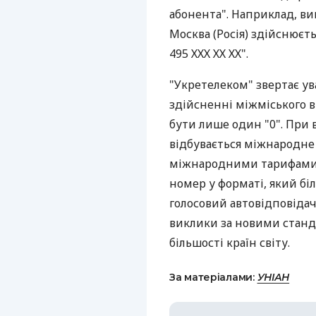
абонента". Наприклад, ви
Москва (Росія) здійснюєть
495 ХХХ ХХ ХХ".
"Укретелеком" звертає ув
здійсненні міжміського 
бути лише один "0". При 
відбувається міжнародне 
міжнародними тарифами.
номер у форматі, який бі
голосовий автовідповідач
виклики за новими станда
більшості країн світу.
За матеріалами:
УНІАН