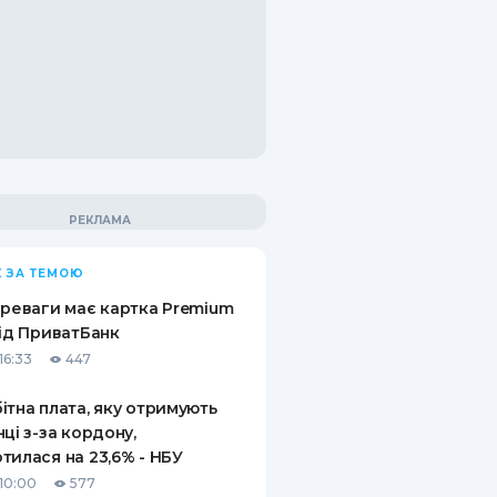
 ЗА ТЕМОЮ
ереваги має картка Premium
від ПриватБанк
16:33
447
ітна плата, яку отримують
нці з-за кордону,
тилася на 23,6% - НБУ
10:00
577