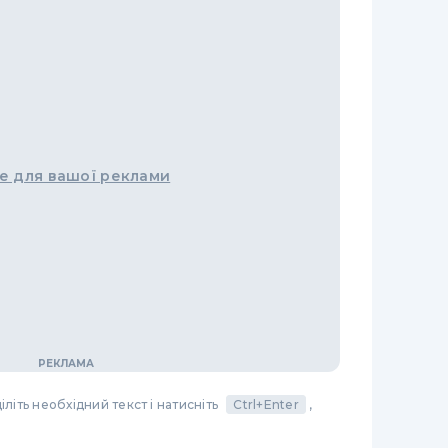
е для вашої реклами
літь необхідний текст і натисніть
Ctrl+Enter
,