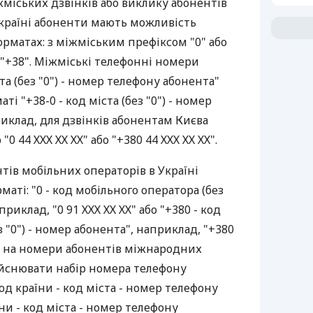
міських дзвінків або виклику абонентів
Україні абоненти мають можливість
рматах: з міжміським префіксом "0" або
+38". Міжміські телефонні номери
ста (без "0") - номер телефону абонента"
і "+38-0 - код міста (без "0") - номер
иклад, для дзвінків абонентам Києва
 44 ХХХ ХХ ХХ" або "+380 44 ХХХ ХХ ХХ".
ів мобільних операторів в Україні
аті: "0 - код мобільного оператора (без
приклад, "0 91 ХХХ ХХ ХХ" або "+380 - код
 "0") - номер абонента", наприклад, "+380
ків на номери абонентів міжнародних
ійснювати набір номера телефону
код країни - код міста - номер телефону
їни - код міста - номер телефону