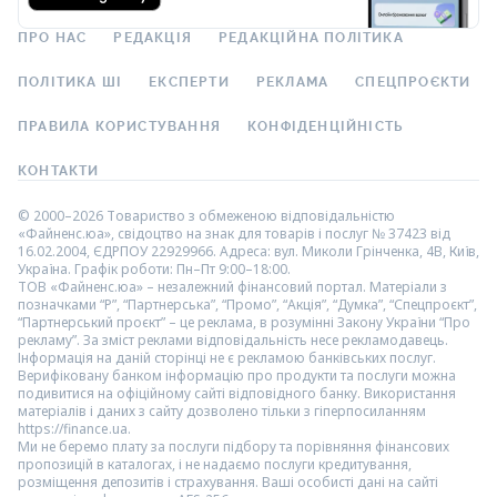
ПРО НАС
РЕДАКЦІЯ
РЕДАКЦІЙНА ПОЛІТИКА
ПОЛІТИКА ШІ
ЕКСПЕРТИ
РЕКЛАМА
СПЕЦПРОЄКТИ
ПРАВИЛА КОРИСТУВАННЯ
КОНФІДЕНЦІЙНІСТЬ
КОНТАКТИ
© 2000–2026 Товариство з обмеженою відповідальністю
«Файненс.юа», свідоцтво на знак для товарів і послуг № 37423 від
16.02.2004, ЄДРПОУ 22929966. Адреса: вул. Миколи Грінченка, 4В, Київ,
Україна. Графік роботи: Пн–Пт 9:00–18:00.
ТОВ «Файненс.юа» – незалежний фінансовий портал. Матеріали з
позначками “Р”, “Партнерська”, “Промо”, “Акція”, “Думка”, “Спецпроєкт”,
“Партнерський проєкт” – це реклама, в розумінні Закону України “Про
рекламу”. За зміст реклами відповідальність несе рекламодавець.
Інформація на даній сторінці не є рекламою банківських послуг.
Верифіковану банком інформацію про продукти та послуги можна
подивитися на офіційному сайті відповідного банку. Використання
матеріалів і даних з сайту дозволено тільки з гіперпосиланням
https://finance.ua.
Ми не беремо плату за послуги підбору та порівняння фінансових
пропозицій в каталогах, і не надаємо послуги кредитування,
розміщення депозитів і страхування. Ваші особисті дані на сайті