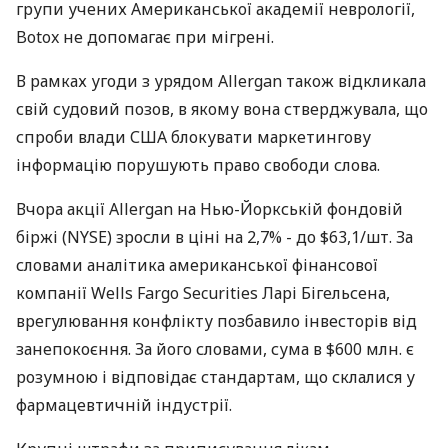
групи учених Американської академії неврології,
Botox не допомагає при мігрені.
В рамках угоди з урядом Allergan також відкликала
свій судовий позов, в якому вона стверджувала, що
спроби влади США блокувати маркетингову
інформацію порушують право свободи слова.
Вчора акції Allergan на Нью-Йоркській фондовій
біржі (NYSE) зросли в ціні на 2,7% - до $63,1/шт. За
словами аналітика американської фінансової
компанії Wells Fargo Securities Ларі Бігельсена,
врегулювання конфлікту позбавило інвесторів від
занепокоєння. За його словами, сума в $600 млн. є
розумною і відповідає стандартам, що склалися у
фармацевтичній індустрії.