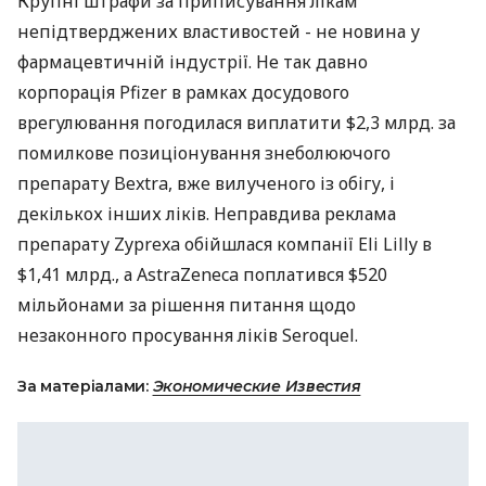
Крупні штрафи за приписування лікам
непідтверджених властивостей - не новина у
фармацевтичній індустрії. Не так давно
корпорація Pfizer в рамках досудового
врегулювання погодилася виплатити $2,3 млрд. за
помилкове позиціонування знеболюючого
препарату Bextra, вже вилученого із обігу, і
декількох інших ліків. Неправдива реклама
препарату Zyprexa обійшлася компанії Eli Lilly в
$1,41 млрд., а AstraZeneca поплатився $520
мільйонами за рішення питання щодо
незаконного просування ліків Seroquel.
За матеріалами:
Экономические Известия