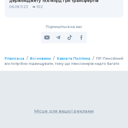
держбюджету 19,6 млрд грн трансфертів
06.08 11:23
552
Підпишіться на нас
/
/
/
Finance.ua
Всі новини
Казна та Політика
ПР: Пенсійний
вік потрібно підвищувати, тому що пенсіонерів надто багато
Місце для вашої реклами