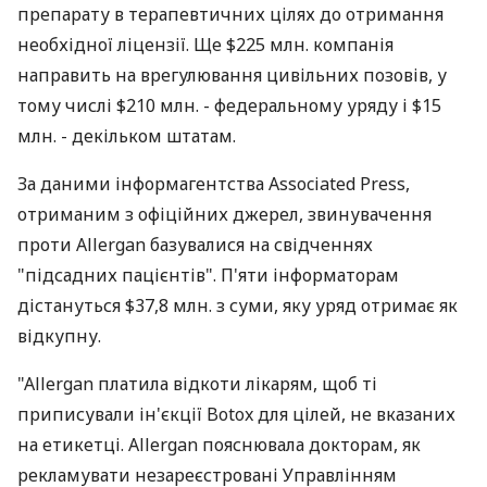
препарату в терапевтичних цілях до отримання
необхідної ліцензії. Ще $225 млн. компанія
направить на врегулювання цивільних позовів, у
тому числі $210 млн. - федеральному уряду і $15
млн. - декільком штатам.
За даними інформагентства Associated Press,
отриманим з офіційних джерел, звинувачення
проти Allergan базувалися на свідченнях
"підсадних пацієнтів". П'яти інформаторам
дістануться $37,8 млн. з суми, яку уряд отримає як
відкупну.
"Allergan платила відкоти лікарям, щоб ті
приписували ін'єкції Botox для цілей, не вказаних
на етикетці. Allergan пояснювала докторам, як
рекламувати незареєстровані Управлінням