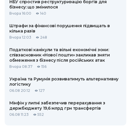
НБУ спростив реструктуризацію боргів для
бізнесу: що змінилося
Вчора 16:00
140
Штрафи за фінансові порушення підвищать в
кілька разів
Вчора 12:03
248
Податкові канікули та вільні економічні зони:
співзасновник «Нової пошти» закликав зняти
обмеження з бізнесу після російських атак
Вчора 08:37
156
Україна та Румунія розвиватимуть альтернативну
логістику
06.08 20:12
127
Мінфін у липні забезпечив перерахування з
держбюджету 19,6 млрд грн трансфертів
06.08 11:23
552