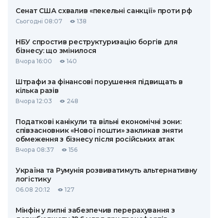
Сенат США схвалив «пекельні санкції» проти рф
Сьогодні 08:07
138
НБУ спростив реструктуризацію боргів для
бізнесу: що змінилося
Вчора 16:00
140
Штрафи за фінансові порушення підвищать в
кілька разів
Вчора 12:03
248
Податкові канікули та вільні економічні зони:
співзасновник «Нової пошти» закликав зняти
обмеження з бізнесу після російських атак
Вчора 08:37
156
Україна та Румунія розвиватимуть альтернативну
логістику
06.08 20:12
127
Мінфін у липні забезпечив перерахування з