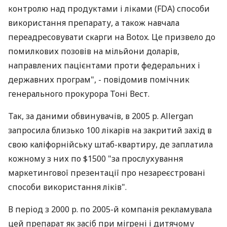
контролю над продуктами і ліками (FDA) способи
використання препарату, а також навчала
переадресовувати скарги на Botox. Це призвело до
помилкових позовів на мільйони доларів,
направлених пацієнтами проти федеральних і
державних програм", - повідомив помічник
генерального прокурора Тоні Вест.
Так, за даними обвинувачів, в 2005 р. Allergan
запросила близько 100 лікарів на закритий захід в
свою каліфорнійську штаб-квартиру, де заплатила
кожному з них по $1500 "за прослухування
маркетингової презентації про незареєстровані
способи використання ліків".
В період з 2000 р. по 2005-й компанія рекламувала
цей препарат як засіб при мігрені і дитячому