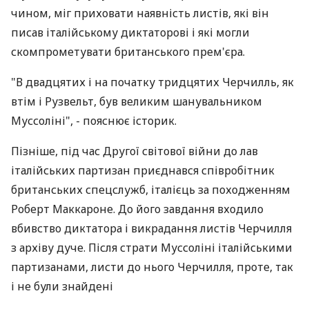
чином, міг приховати наявність листів, які він
писав італійському диктаторові і які могли
скомпрометувати британського прем'єра.
"В двадцятих і на початку тридцятих Черчилль, як
втім і Рузвельт, був великим шанувальником
Муссоліні", - пояснює історик.
Пізніше, під час Другої світової війни до лав
італійських партизан приєднався співробітник
британських спецслужб, італієць за походженням
Роберт Маккароне. До його завдання входило
вбивство диктатора і викрадання листів Черчилля
з архіву дуче. Після страти Муссоліні італійськими
партизанами, листи до нього Черчилля, проте, так
і не були знайдені