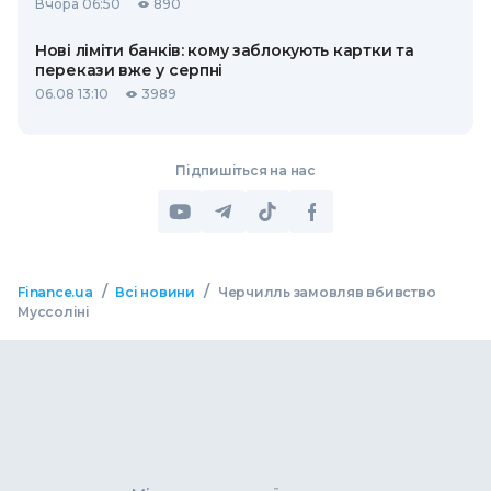
Вчора 06:50
890
Нові ліміти банків: кому заблокують картки та
перекази вже у серпні
06.08 13:10
3989
Підпишіться на нас
/
/
Finance.ua
Всі новини
Черчилль замовляв вбивство
Муссоліні