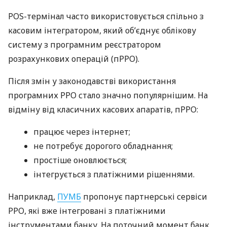
POS-термінал часто використовується спільно з
касовим інтегратором, який об’єднує облікову
систему з програмним реєстратором
розрахункових операцій (пРРО).
Після змін у законодавстві використання
програмних РРО стало значно популярнішим. На
відміну від класичних касових апаратів, пРРО:
працює через інтернет;
не потребує дорогого обладнання;
простіше оновлюється;
інтегрується з платіжними рішеннями.
Наприклад,
ПУМБ
пропонує партнерські сервіси
РРО, які вже інтегровані з платіжними
інструментами банку. На поточний момент банк