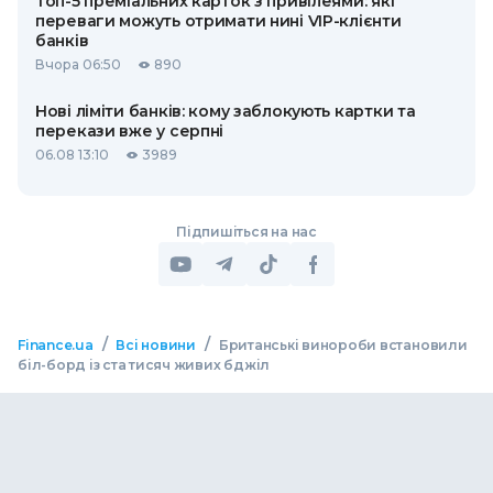
Топ-5 преміальних карток з привілеями: які
переваги можуть отримати нині VIP-клієнти
банків
Вчора 06:50
890
Нові ліміти банків: кому заблокують картки та
перекази вже у серпні
06.08 13:10
3989
Підпишіться на нас
/
/
Finance.ua
Всі новини
Британські винороби встановили
біл-борд із ста тисяч живих бджіл