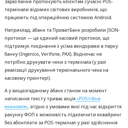
Зараз банки пропонують клієнтам сучасні POS-
термінали відомих світових виробників, що
працюють під операційною системою Android.
Наприклад, àбанк та ПриватБанк розробили JSON-
протокол — це єдиний касовий протокол, що
підтримує поєднання з усіма вендорами в парку
банку (Ingenico, Verifone, PAX). Водночас не
потрібно друкувати чеки з термінала (у разі
реалізації друкування термінального чека на
касовому принтері).
А у вищезгаданому àбанк станом на момент
написання тексту триває акція
«POSтійна
економія»
, згідно з умовами якої під час відкриття
рахунку ФОП є можливість підключити еквайринг
без абонплати за POS-термінал у разі здійснення