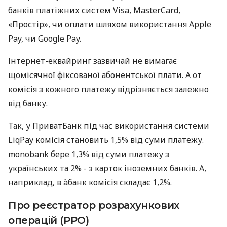
банків платіжних систем Visa, MasterCard,
«Простір», чи оплати шляхом використання Apple
Pay, чи Google Pay.
Інтернет-еквайринг зазвичай не вимагає
щомісячної фіксованої абонентської плати. А от
комісія з кожного платежу відрізняється залежно
від банку.
Так, у ПриватБанк під час використання системи
LiqPay комісія становить 1,5% від суми платежу.
monobank бере 1,3% від суми платежу з
українських та 2% - з карток іноземних банків. А,
наприклад, в àбанк комісія складає 1,2%.
Про реєстратор розрахункових
операцій (РРО)