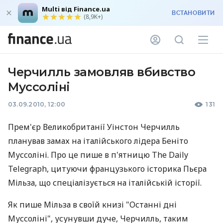
Multi від Finance.ua
ВСТАНОВИТИ
(8,9K+)
Черчилль замовляв вбивство
Муссоліні
03.09.2010, 12:00
131
Прем'єр Великобританії Уінстон Черчилль
планував замах на італійського лідера Беніто
Муссоліні. Про це пише в п'ятницю The Daily
Telegraph, цитуючи французького історика Пьєра
Мільза, що спеціалізується на італійській історії.
Як пише Мільза в своїй книзі "Останні дні
Муссоліні", усунувши дуче, Черчилль, таким