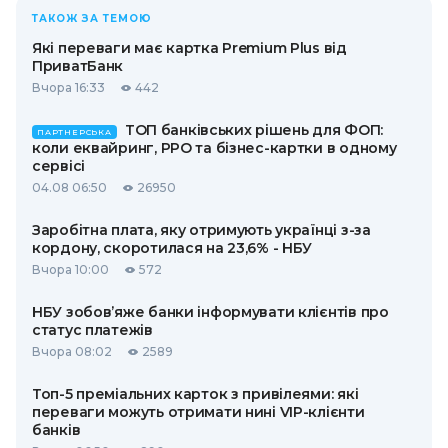
ТАКОЖ ЗА ТЕМОЮ
Які переваги має картка Premium Plus від
ПриватБанк
Вчора 16:33
442
ТОП банківських рішень для ФОП:
ПАРТНЕРСЬКА
коли еквайринг, РРО та бізнес-картки в одному
сервісі
04.08 06:50
26950
Заробітна плата, яку отримують українці з-за
кордону, скоротилася на 23,6% - НБУ
Вчора 10:00
572
НБУ зобов’яже банки інформувати клієнтів про
статус платежів
Вчора 08:02
2589
Топ-5 преміальних карток з привілеями: які
переваги можуть отримати нині VIP-клієнти
банків