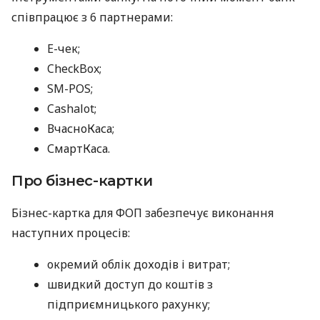
співпрацює з 6 партнерами:
E-чек;
CheckBox;
SM-POS;
Cashalot;
ВчасноКаса;
СмартКаса.
Про бізнес-картки
Бізнес-картка для ФОП забезпечує виконання
наступних процесів:
окремий облік доходів і витрат;
швидкий доступ до коштів з
підприємницького рахунку;