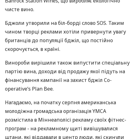
Banrock Station Wines, що виробляє екологічно
чисте вино.
Бджоли утворили на біл-борді слово SOS. Таким
чином творці реклами хотіли привернути увагу
британців до популяції бджіл, що постійно
скорочується, в країні.
Винороби вирішили також випустити спеціальну
партію вина, доходи від продажу якої підуть на
фінансування кампанії на захист бджіл Co-
operative’s Plan Bee.
Нагадаємо, на початку серпня американська
молодіжна громадська організація YMCA
розмістила в Міннеаполісі рекламу своїх фітнес-
програм - на рекламному щиті вивішувалися
штани, які віддавали в центр люди, які скинули