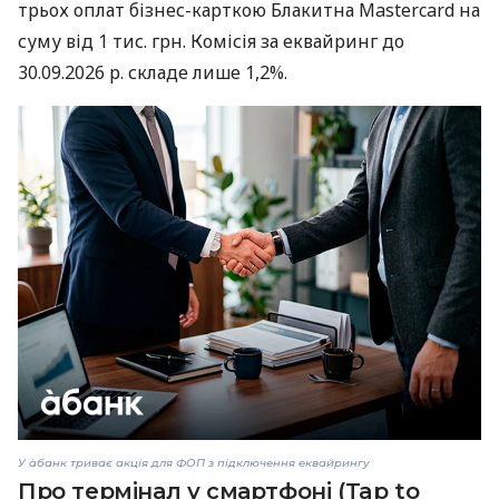
трьох оплат бізнес-карткою Блакитна Mastercard на
суму від 1 тис. грн. Комісія за еквайринг до
30.09.2026 р. складе лише 1,2%.
У àбанк триває акція для ФОП з підключення еквайрингу
Про термінал у смартфоні (Tap to