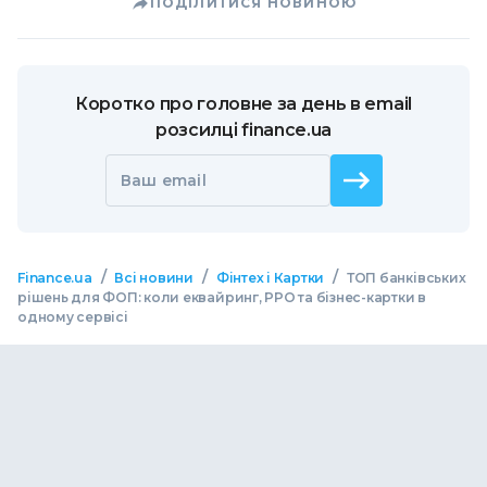
ПОДІЛИТИСЯ НОВИНОЮ
Коротко про головне за день в email
розсилці finance.ua
Ваш email
/
/
/
Finance.ua
Всі новини
Фінтех і Картки
ТОП банківських
рішень для ФОП: коли еквайринг, РРО та бізнес-картки в
одному сервісі