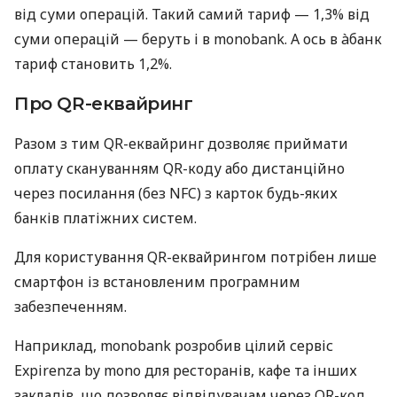
від суми операцій. Такий самий тариф — 1,3% від
суми операцій — беруть і в monobank. А ось в àбанк
тариф становить 1,2%.
Про QR-еквайринг
Разом з тим QR-еквайринг дозволяє приймати
оплату скануванням QR-коду або дистанційно
через посилання (без NFC) з карток будь-яких
банків платіжних систем.
Для користування QR-еквайрингом потрібен лише
смартфон із встановленим програмним
забезпеченням.
Наприклад, monobank розробив цілий сервіс
Expirenza by mono для ресторанів, кафе та інших
закладів, що дозволяє відвідувачам через QR-код