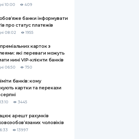
ні 10:00
409
КИ ПО
ВАННЮ
обов’яже банки інформувати
тів про статус платежів
ХОВІ ПОЛІСИ
ні 08:02
1955
І КОМПАНІЇ
 преміальних карток з
леями: які переваги можуть
 ПРО СТРАХОВІ
Ї
ати нині VIP-клієнти банків
ні 06:50
750
А І ОПЛАТА
ліміти банків: кому
И
кують картки та перекази
 серпні
13:10
3445
ацює арешт рахунків
ковозобов’язаних чоловіків
6:33
13997