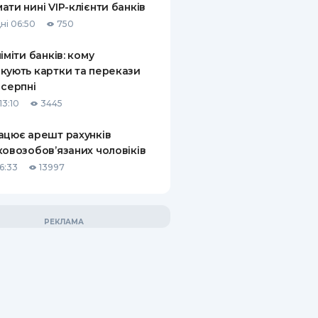
ати нині VIP-клієнти банків
ні 06:50
750
ліміти банків: кому
кують картки та перекази
 серпні
13:10
3445
ацює арешт рахунків
ковозобов’язаних чоловіків
6:33
13997