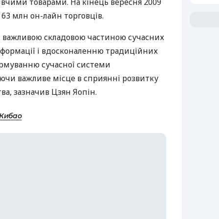
ивчими товарами. На кінець вересня 2009
 63 млн он-лайн торговців.
є важливою складовою частиною сучасних
нсформації і вдосконаленню традиційних
ормуванню сучасної системи
аючи важливе місце в сприянні розвитку
ва, зазначив Цзян Яопін.
Жибао