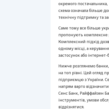
окремого постачальника, 
схема означала більше дог
технічну підтримку та за
Саме тому все більше укр
пропонують комплексне р
Комплексний підхід дозв
одному місці, а керуван
застосунок або інтернет-б
Нижче розглянемо банки,
на топ рівні. Цей огляд п
підприємцю з України. Се
напрям варто відзначити:
Сенс Банк, Райффайзен Ба
інструментів, умови обс
відрізнятися.