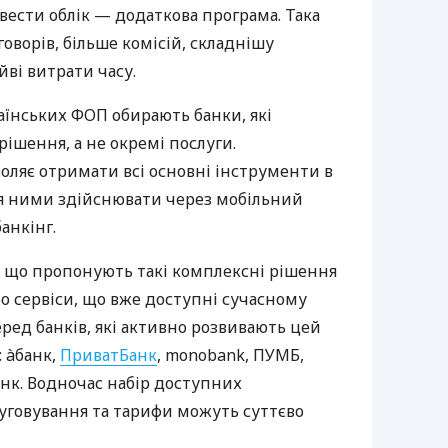
вести облік — додаткова програма. Така
оворів, більше комісій, складнішу
йві витрати часу.
аїнських ФОП обирають банки, які
ішення, а не окремі послуги.
оляє отримати всі основні інструменти в
ня ними здійснювати через мобільний
анкінг.
 що пропонують такі комплексні рішення
ро сервіси, що вже доступні сучасному
ред банків, які активно розвивають цей
 àбанк,
ПриватБанк
, monobank, ПУМБ,
нк. Водночас набір доступних
луговування та тарифи можуть суттєво