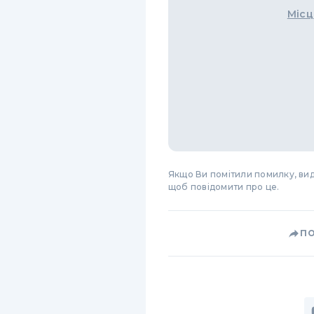
Місц
Якщо Ви помітили помилку, виді
щоб повідомити про це.
П