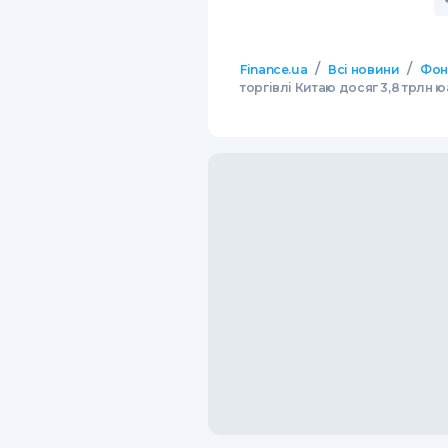
/
/
Finance.ua
Всі новини
Фон
торгівлі Китаю досяг 3,8 трлн ю