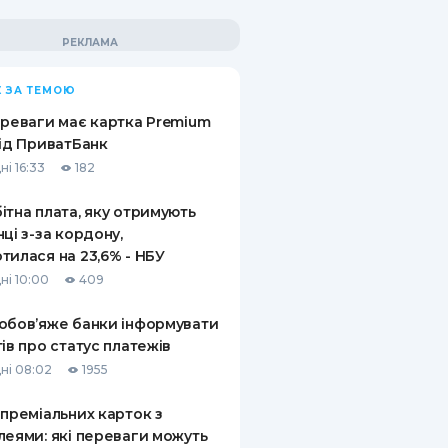
 ЗА ТЕМОЮ
ереваги має картка Premium
від ПриватБанк
ні 16:33
182
ітна плата, яку отримують
нці з-за кордону,
тилася на 23,6% - НБУ
ні 10:00
409
обов’яже банки інформувати
тів про статус платежів
ні 08:02
1955
 преміальних карток з
леями: які переваги можуть