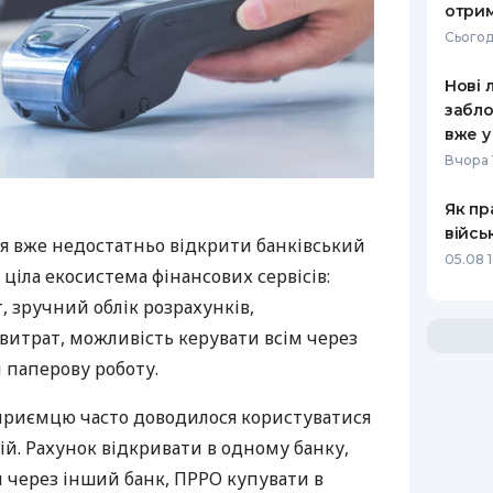
отрим
Сьогод
Нові 
забло
вже у
Вчора 
Як пр
війсь
я вже недостатньо відкрити банківський
05.08 1
 ціла екосистема фінансових сервісів:
 зручний облік розрахунків,
витрат, можливість керувати всім через
 паперову роботу.
дприємцю часто доводилося користуватися
й. Рахунок відкривати в одному банку,
 через інший банк, ПРРО купувати в