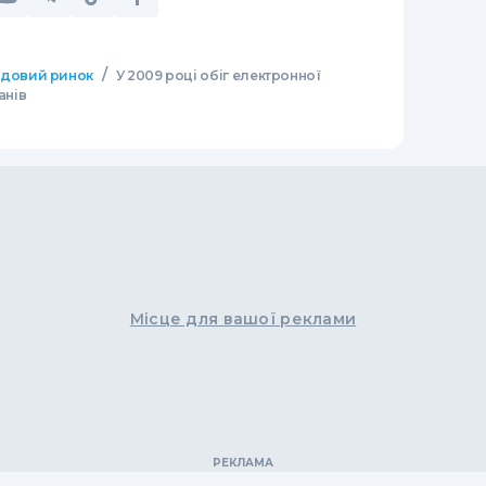
/
довий ринок
У 2009 році обіг електронної
анів
Місце для вашої реклами