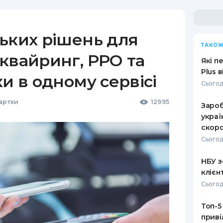
ьких рішень для
ТАКОЖ
квайринг, РРО та
Які п
Plus 
ки в одному сервісі
Сьогод
Картки
12995
Зароб
украї
скоро
Сьогод
НБУ з
клієн
Сьогод
Топ-5
приві