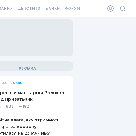
ВАННЯ
ДЕПОЗИТИ
БАНКИ
ФОРУМ
ІЛКА
ВСІ ДЕПОЗИТИ
ВСІ БАНКИ
АННЯ ЖИТЛА ВІД
ДЕПОЗИТИ В USD
ВІДГУКИ ПРО БАНКИ
 ШАХЕДІВ
ДЕПОЗИТИ В EUR
МІКРОФІНАНСОВІ
ХОВКА ЗА КОРДОН
ОРГАНІЗАЦІЇ
БОНУС ДО ДЕПОЗИТІВ
ВІДГУКИ ПРО МФО
УМОВИ АКЦІЇ
КАРТА
 ЗА ТЕМОЮ
ПИТАННЯ ТА ВІДПОВІДІ
ННА ВІНЬЄТКА
ереваги має картка Premium
ДЕПОЗИТНИЙ КАЛЬКУЛЯТОР
від ПриватБанк
 СПІВРОБІТНИКІВ
ні 16:33
182
ПУТІВНИКИ ПО
SSISTANCE
ЗАОЩАДЖЕННЯМ
ітна плата, яку отримують
нці з-за кордону,
АННЯ ВІД
тилася на 23,6% - НБУ
Х ВИПАДКІВ