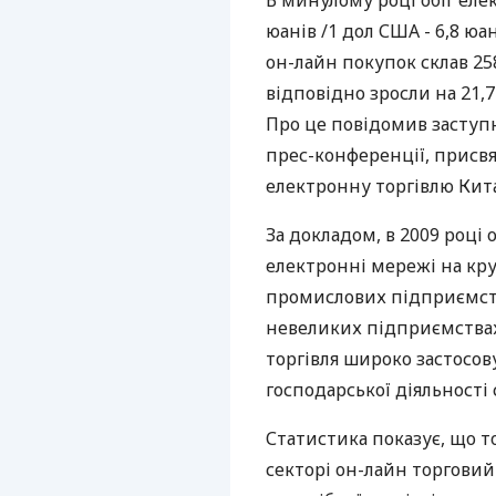
В минулому році обіг елек
юанів /1 дол США - 6,8 юан
он-лайн покупок склав 25
відповідно зросли на 21,7 
Про це повідомив заступн
прес-конференції, присвя
електронну торгівлю Кита
За докладом, в 2009 році 
електронні мережі на кру
промислових підприємства
невеликих підприємствах 
торгівля широко застосов
господарської діяльності
Статистика показує, що т
секторі он-лайн торговий 