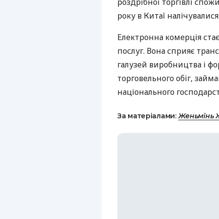
роздрібної торгівлі спож
року в Китаї налічувалися
Електронна комерція ста
послуг. Вона сприяє тра
галузей виробництва і ф
торговельного обіг, займ
національного господарст
За матеріалами:
Женьмінь 