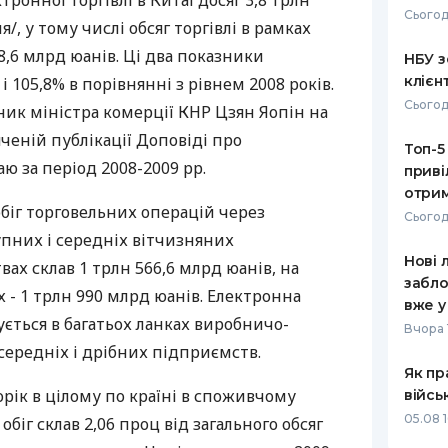
тронної торгівлі в Китаї досяг 3,8 трлн
Сьогод
я/, у тому числі обсяг торгівлі в рамках
РЕЙТИНГ ДЕБЕТОВИХ
ПУТІВНИ
КАРТОК
СТРАХУ
8,6 млрд юанів. Ці два показники
НБУ з
клієн
і 105,8% в порівнянні з рівнем 2008 років.
ЩОМІСЯЧНИЙ ОГЛЯД
ВСІ СТРА
Сьогод
ик міністра комерції КНР Цзян Яопін на
КЕШБЕКУ
СТРАХОВ
ченій публікації Доповіді про
Топ-5
ПУТІВНИКИ ПО
ю за період 2008-2009 рр.
приві
БАНКІВСЬКИХ КАРТКАХ
ВІДГУКИ
КОМПАНІ
отрим
обіг торговельних операцій через
Сьогод
ДОСТАВК
пних і середніх вітчизняних
Нові 
х склав 1 трлн 566,6 млрд юанів, на
КОНТАКТ
забло
- 1 трлн 990 млрд юанів. Електронна
вже у
ується в багатьох ланках виробничо-
Вчора 
 середніх і дрібних підприємств.
Як пр
орік в цілому по країні в споживчому
війсь
05.08 1
обіг склав 2,06 проц від загального обсяг