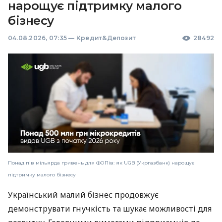
нарощує підтримку малого
бізнесу
04.08.2026, 07:35
—
Кредит&Депозит
28492
Понад пів мільярда гривень для ФОПів: як UGB (Укргазбанк) нарощує
підтримку малого бізнесу
Український малий бізнес продовжує
демонструвати гнучкість та шукає можливості для