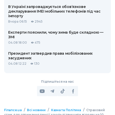
В Україні запроваджується обов’язкове
декларування IMEI мобільних телефонів під час
імпорту
Вчора 06:15
2945
Експерти пояснили, чому зима буде складною —
ЗМІ
04.08 18:00
475
Президент затвердив права мобілізованих
засуджених
04.08 12:22
130
Підпишіться на нас
/
/
/
Finance.ua
Всі новини
Казна та Політика
Страховий
стаж для отримання пенсії хочуть підвищити відразу на 10