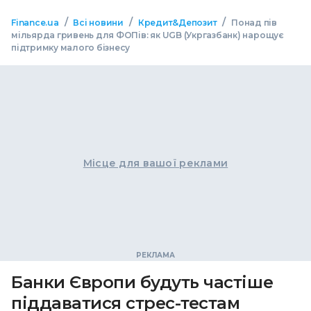
/
/
/
Finance.ua
Всі новини
Кредит&Депозит
Понад пів
мільярда гривень для ФОПів: як UGB (Укргазбанк) нарощує
підтримку малого бізнесу
Місце для вашої реклами
Банки Європи будуть частіше
піддаватися стрес-тестам