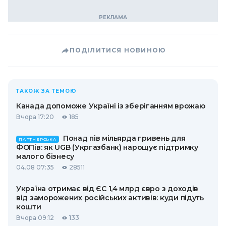
ПОДІЛИТИСЯ НОВИНОЮ
ТАКОЖ ЗА ТЕМОЮ
Канада допоможе Україні із зберіганням врожаю
Вчора 17:20
185
Понад пів мільярда гривень для
ПАРТНЕРСЬКА
ФОПів: як UGB (Укргазбанк) нарощує підтримку
малого бізнесу
04.08 07:35
28511
Україна отримає від ЄС 1,4 млрд євро з доходів
від заморожених російських активів: куди підуть
кошти
Вчора 09:12
133