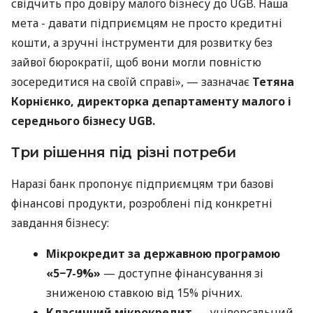
свідчить про довіру малого бізнесу до UGB. Наша
мета - давати підприємцям не просто кредитні
кошти, а зручні інструменти для розвитку без
зайвої бюрократії, щоб вони могли повністю
зосередитися на своїй справі», — зазначає
Тетяна
Корнієнко, директорка департаменту малого і
середнього бізнесу UGB.
Три рішення під різні потреби
Наразі банк пропонує підприємцям три базові
фінансові продукти, розроблені під конкретні
завдання бізнесу:
Мікрокредит за державною програмою
«5−7-9%»
— доступне фінансування зі
зниженою ставкою від 15% річних.
Класичний мікрокредит
— універсальний