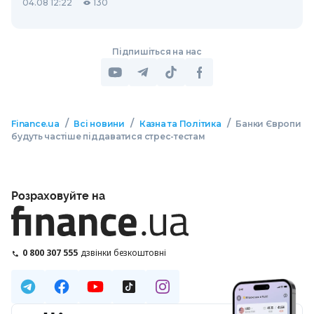
04.08 12:22
130
Підпишіться на нас
/
/
/
Finance.ua
Всі новини
Казна та Політика
Банки Європи
будуть частіше піддаватися стрес-тестам
Розраховуйте на
0 800 307 555
дзвінки безкоштовні