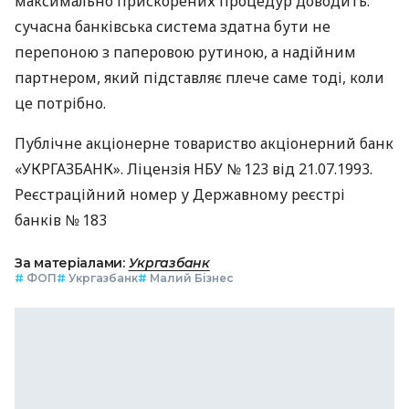
максимально прискорених процедур доводить:
сучасна банківська система здатна бути не
перепоною з паперовою рутиною, а надійним
партнером, який підставляє плече саме тоді, коли
це потрібно.
Публічне акціонерне товариство акціонерний банк
«УКРГАЗБАНК». Ліцензія НБУ № 123 від 21.07.1993.
Реєстраційний номер у Державному реєстрі
банків № 183
За матеріалами:
Укргазбанк
#
ФОП
#
Укргазбанк
#
Малий Бізнес