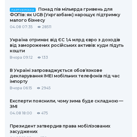
Понад пів мільярда гривень для
ПАРТНЕРСЬКА
ФОПів: як UGB (Укргазбанк) нарощує підтримку
малого бізнесу
04.08 07:35
28511
Україна отримає від ЄС 1,4 млрд євро з доходів
від заморожених російських активів: куди підуть
кошти
Вчора 09:12
133
В Україні запроваджується обов’язкове
декларування IMEI мобільних телефонів під час
імпорту
Вчора 06:15
2945
Експерти пояснили, чому зима буде складною —
ЗМІ
04.08 18:00
475
Президент затвердив права мобілізованих
засуджених