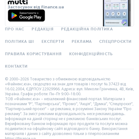
Застосунок від Finance.ua
ПРО НАС
РЕДАКЦІЯ
РЕДАКЦІЙНА ПОЛІТИКА
ПОЛІТИКА ШІ
ЕКСПЕРТИ
РЕКЛАМА
СПЕЦПРОЄКТИ
ПРАВИЛА КОРИСТУВАННЯ
КОНФІДЕНЦІЙНІСТЬ
КОНТАКТИ
© 2000–2026 Товариство з обмеженою відповідальністю
«Файненс.юа», свідоцтво на знак для товарів і послуг № 37423 від
16.02.2004, ЄДРПОУ 22929966. Адреса: вул. Миколи Грінченка, 4В, Київ,
Україна. Графік роботи: Пн–Пт 9:00–18:00.
ТОВ «Файненс.юа» – незалежний фінансовий портал. Матеріали з
позначками “Р”, “Партнерська”, “Промо”, “Акція”, “Думка”, “Спецпроєкт”,
“Партнерський проєкт” – це реклама, в розумінні Закону України “Про
рекламу”. За зміст реклами відповідальність несе рекламодавець.
Інформація на даній сторінці не є рекламою банківських послуг.
Верифіковану банком інформацію про продукти та послуги можна
подивитися на офіційному сайті відповідного банку. Використання
матеріалів і даних з сайту дозволено тільки з гіперпосиланням
https://finance.ua.