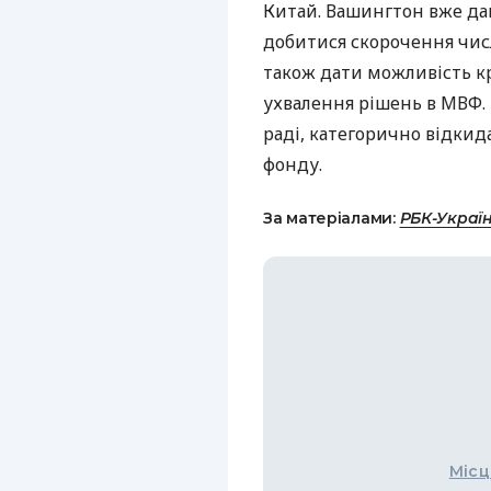
Китай. Вашингтон вже дав
добитися скорочення числа
також дати можливість к
ухвалення рішень в МВФ. 
раді, категорично відкид
фонду.
За матеріалами:
РБК-Украї
Місц