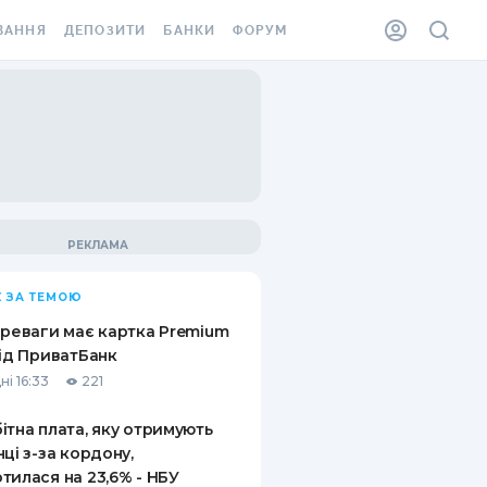
ВАННЯ
ДЕПОЗИТИ
БАНКИ
ФОРУМ
ІЛКА
ВСІ ДЕПОЗИТИ
ВСІ БАНКИ
АННЯ ЖИТЛА ВІД
ДЕПОЗИТИ В USD
ВІДГУКИ ПРО БАНКИ
 ШАХЕДІВ
ДЕПОЗИТИ В EUR
МІКРОФІНАНСОВІ
ХОВКА ЗА КОРДОН
ОРГАНІЗАЦІЇ
БОНУС ДО ДЕПОЗИТІВ
ВІДГУКИ ПРО МФО
УМОВИ АКЦІЇ
КАРТА
 ЗА ТЕМОЮ
ПИТАННЯ ТА ВІДПОВІДІ
ННА ВІНЬЄТКА
ереваги має картка Premium
ДЕПОЗИТНИЙ КАЛЬКУЛЯТОР
від ПриватБанк
 СПІВРОБІТНИКІВ
ні 16:33
221
ПУТІВНИКИ ПО
SSISTANCE
ЗАОЩАДЖЕННЯМ
ітна плата, яку отримують
нці з-за кордону,
АННЯ ВІД
тилася на 23,6% - НБУ
Х ВИПАДКІВ