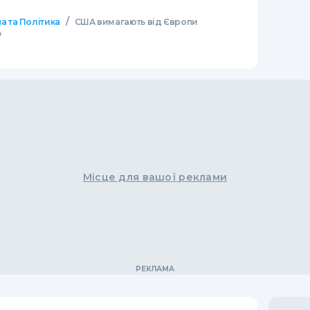
/
а та Політика
США вимагають від Європи
Ф
Місце для вашої реклами