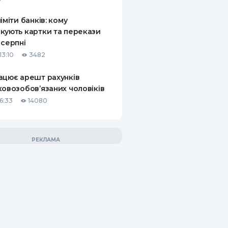
ліміти банків: кому
кують картки та перекази
 серпні
13:10
3482
ацює арешт рахунків
ковозобов’язаних чоловіків
6:33
14080