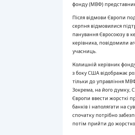
фонду (МВФ) представник
Після відмови Європи по
серпня відмовилися підт
панування Євросоюзу в к
керівника, повідомили аг
учасниць.
Колишній керівник фонду
з боку США відображає ро
тільки до управління МВФ
Зокрема, на його думку, 
Європи ввести жорсткі п
банків і наполягати на су
спочатку потрібно забезп
потім прийти до жорсткої