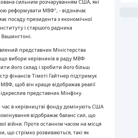
окована сильним розчаруванням США, які
ою реформувати МВФ", - відзначає
має посаду президента з економічної
нституту і старшого радника
 Вашингтоні.
авлений представник Міністерства
 що вибори керівників в раду МВФ
ти його склад і зробити його більш
стр фінансів Тімоті Гайтнер підтримує
МВФ, щоб він краще відображав реалії
 підкреслив представник Мінфіну.
й час в керівництві фонду домінують США
 домінування відображає баланс сил, що
ової війни. Проте останнім часом на місця
, що стрімко розвиваються, такі як