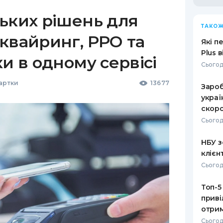
ьких рішень для
ТАКОЖ
квайринг, РРО та
Які п
Plus 
ки в одному сервісі
Сьогод
Картки
13677
Зароб
украї
скоро
Сьогод
НБУ з
клієн
Сьогод
Топ-5
приві
отрим
Сьогод