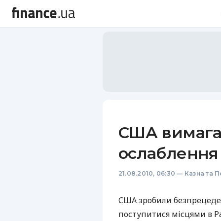
США вимага
ослаблення
21.08.2010, 06:30
—
Казна та П
США зробили безпрецеден
поступитися місцями в Р