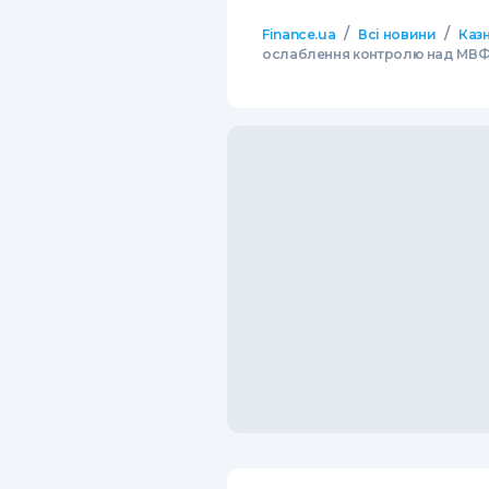
/
/
Finance.ua
Всі новини
Казн
ослаблення контролю над МВ