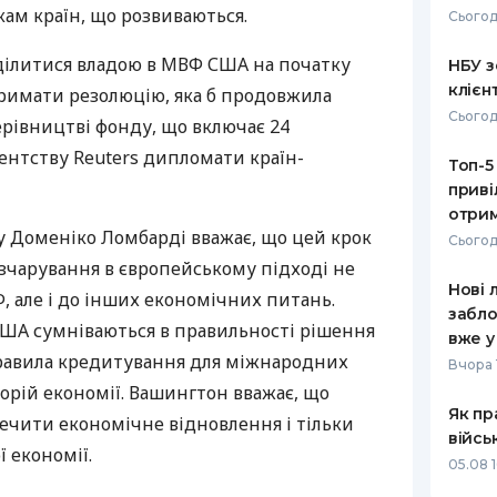
ам країн, що розвиваються.
Сьогод
РЕЙТИНГ ДЕБЕТОВИХ
ПУТІВНИ
КАРТОК
СТРАХУ
ділитися владою в МВФ США на початку
НБУ з
клієн
римати резолюцію, яка б продовжила
ЩОМІСЯЧНИЙ ОГЛЯД
ВСІ СТРА
Сьогод
ерівництві фонду, що включає 24
КЕШБЕКУ
СТРАХОВ
ентству Reuters дипломати країн-
Топ-5
ПУТІВНИКИ ПО
приві
БАНКІВСЬКИХ КАРТКАХ
ВІДГУКИ
КОМПАНІ
отрим
 Доменіко Ломбарді вважає, що цей крок
Сьогод
ДОСТАВК
зчарування в європейському підході не
Нові 
, але і до інших економічних питань.
КОНТАКТ
забло
США сумніваються в правильності рішення
вже у
равила кредитування для міжнародних
Вчора 
ворій економії. Вашингтон вважає, що
Як пр
ечити економічне відновлення і тільки
війсь
 економії.
05.08 1