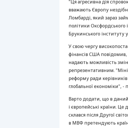
"Ця агресивна дія спров
вважають Європу нездібн
Ломбарді, який зараз зай
політики Оксфордського і
Брукинського інституту у
У свою чергу високопост
фінансів США повідомив,
надають можливість зміни
репрезентативним. "Міні
реформу ради керівників 
глобальної економіки", -
Варто додати, що в дани
і європейські країни. Це
склався після Другої світ
в МВФ претендують країни