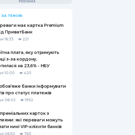
 ЗА ТЕМОЮ
ереваги має картка Premium
від ПриватБанк
ні 16:33
221
ітна плата, яку отримують
нці з-за кордону,
тилася на 23,6% - НБУ
ні 10:00
420
обов’яже банки інформувати
тів про статус платежів
ні 08:02
1992
 преміальних карток з
леями: які переваги можуть
ати нині VIP-клієнти банків
ні 06:50
763