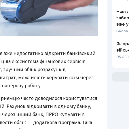
Нові 
забло
вже у
Вчора 
Як пр
війсь
я вже недостатньо відкрити банківський
05.08 1
 ціла екосистема фінансових сервісів:
 зручний облік розрахунків,
витрат, можливість керувати всім через
 паперову роботу.
дприємцю часто доводилося користуватися
й. Рахунок відкривати в одному банку,
 через інший банк, ПРРО купувати в
вести облік — додаткова програма. Така