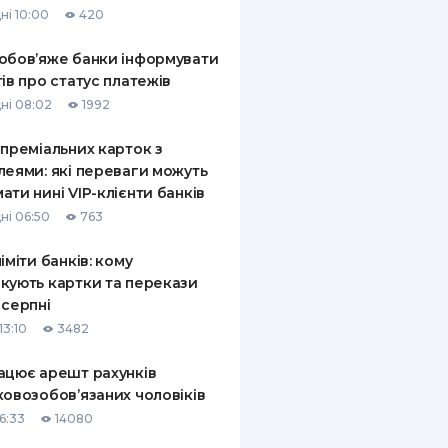
ні 10:00
420
КИ ПО
ВАННЮ
обов’яже банки інформувати
тів про статус платежів
ХОВІ ПОЛІСИ
ні 08:02
1992
І КОМПАНІЇ
 преміальних карток з
леями: які переваги можуть
 ПРО СТРАХОВІ
Ї
ати нині VIP-клієнти банків
ні 06:50
763
А І ОПЛАТА
ліміти банків: кому
И
кують картки та перекази
 серпні
13:10
3482
ацює арешт рахунків
ковозобов’язаних чоловіків
6:33
14080