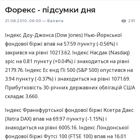
Форекс - підсумки дня
21.08.2010, 06:00
—
Валюта
291
Індекс Доу-Джонса (Dow Jones) Нью-Йоркської
фондової біржі впав на 57.59 пункту (-0.56%) і
закрився на рівні 10213.62. Індекс Насдак (Nasdaq)
зріс на 0.81 пункту (+0.04%) і знаходиться на рівні
2179.76. Індекс Ес енд Пі 500 (S&P 500) опустився на
3.94 пункту (-0.37%) і знаходиться на рівні 1071.69.
Прибутковість 30-річних державних облігацій США
складає 3.660.
Індекс Франкфуртської фондової біржі Ксетра Дакс
(Xetra DAX) впав на 69.97 пункту (-1.15%) і
знаходиться на рівні 6005.16. Індекс Лондонської
фондової біржі Футсі 100 (FTSE 100) впав на 16.01