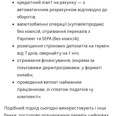
кредитний ліміт на рахунку — з
автоматичним розрахунком відповідно до
оборотів;
валютообмінні операції (купівля/продаж)
без комісій, отримання переказів з
Payoneer та SEPA (без комісій);
розміщення строкових депозитів на термін
від 7 днів, овернайту на 1 ніч;
отримання фінансування, зокрема за
пільговими держпрограмами, у форматі
онлайн;
проведення виплат найманим
працівникам, зі сплатою податків «у
комплекті».
Подібний підхід сьогодні використовують і інші
банки, поступово розширюючи перелік цифрових