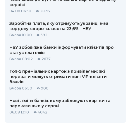
сервісі
04.08 06:50
28717
Заробітна плата, яку отримують українці з-за
кордону, скоротилася на 23,6% - НБУ
Вчора 10:00
592
НБУ зобов’яже банки інформувати клієнтів про
статус платежів
Вчора 08:02
2637
Топ-5 преміальних карток з привілеями: які
переваги можуть отримати нині VIP-клієнти
банків
Вчора 06:50
900
Нові ліміти банків: кому заблокують картки та
перекази вже у серпні
06.08 13:10
4042