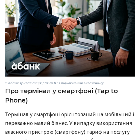
У àбанк триває акція для ФОП з підключення еквайрингу
Про термінал у смартфоні (Tap to
Phone)
Термінал у смартфоні орієнтований на мобільний і
переважно малий бізнес. У випадку використання
власного пристрою (смартфону) тариф на послугу