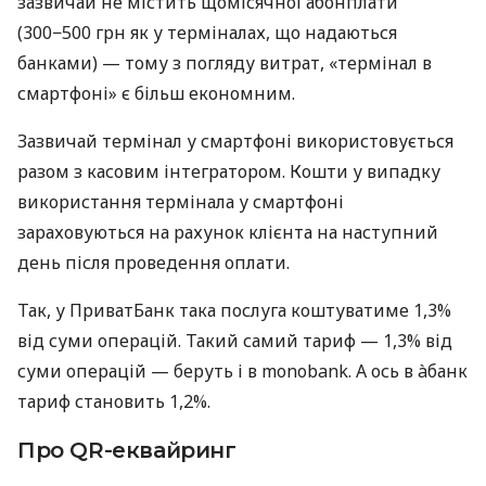
зазвичай не містить щомісячної абонплати
(300−500 грн як у терміналах, що надаються
банками) — тому з погляду витрат, «термінал в
смартфоні» є більш економним.
Зазвичай термінал у смартфоні використовується
разом з касовим інтегратором. Кошти у випадку
використання термінала у смартфоні
зараховуються на рахунок клієнта на наступний
день після проведення оплати.
Так, у ПриватБанк така послуга коштуватиме 1,3%
від суми операцій. Такий самий тариф — 1,3% від
суми операцій — беруть і в monobank. А ось в àбанк
тариф становить 1,2%.
Про QR-еквайринг