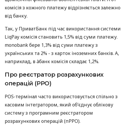
комісія з кожного платежу відрізняється залежно
від банку.
Так, у ПриватБанк під час використання системи
LiqPay комісія становить 1,5% від суми платежу.
monobank бере 1,3% від суми платежу з
українських та 2% - з карток іноземних банків. А,
наприклад, в àбанк комісія складає 1,2%.
Про реєстратор розрахункових
операцій (РРО)
POS-термінал часто використовується спільно з
касовим інтегратором, який об’єднує облікову
систему з програмним реєстратором
розрахункових операцій (пРРО).