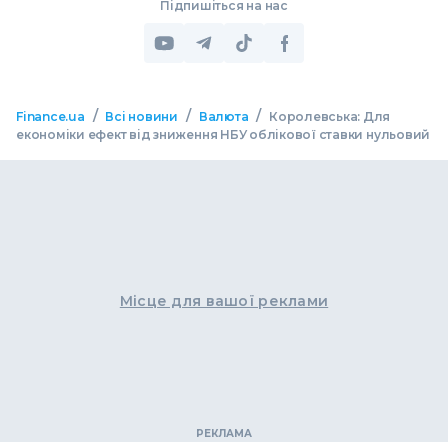
Підпишіться на нас
/
/
/
Finance.ua
Всі новини
Валюта
Королевська: Для
економіки ефект від зниження НБУ облікової ставки нульовий
Місце для вашої реклами