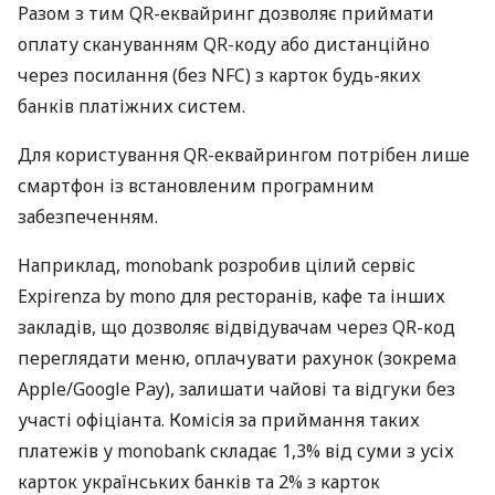
Разом з тим QR-еквайринг дозволяє приймати
оплату скануванням QR-коду або дистанційно
через посилання (без NFC) з карток будь-яких
банків платіжних систем.
Для користування QR-еквайрингом потрібен лише
смартфон із встановленим програмним
забезпеченням.
Наприклад, monobank розробив цілий сервіс
Expirenza by mono для ресторанів, кафе та інших
закладів, що дозволяє відвідувачам через QR-код
переглядати меню, оплачувати рахунок (зокрема
Apple/Google Pay), залишати чайові та відгуки без
участі офіціанта. Комісія за приймання таких
платежів у monobank складає 1,3% від суми з усіх
карток українських банків та 2% з карток