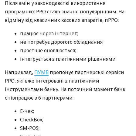
Після змін у законодавстві використання
програмних РРО стало значно популярнішим. На
відміну від класичних касових апаратів, пРРО:
працює через інтернет;
не потребує дорогого обладнання;
простіше оновлюється;
інтегрується з платіжними рішеннями.
Наприклад,
ПУМБ
пропонує партнерські сервіси
РРО, які вже інтегровані з платіжними
інструментами банку. На поточний момент банк
співпрацює з 6 партнерами:
E-чек;
CheckBox;
SM-POS;