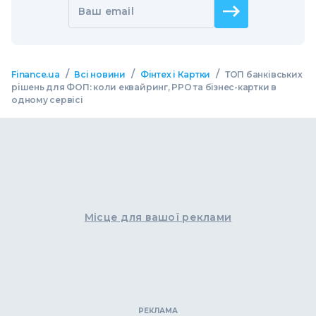
Ваш email
/
/
/
Finance.ua
Всі новини
Фінтех і Картки
ТОП банківських
рішень для ФОП: коли еквайринг, РРО та бізнес-картки в
одному сервісі
Місце для вашої реклами