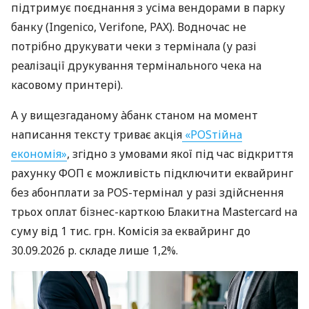
підтримує поєднання з усіма вендорами в парку
банку (Ingenico, Verifone, PAX). Водночас не
потрібно друкувати чеки з термінала (у разі
реалізації друкування термінального чека на
касовому принтері).
А у вищезгаданому àбанк станом на момент
написання тексту триває акція
«POSтійна
економія»
, згідно з умовами якої під час відкриття
рахунку ФОП є можливість підключити еквайринг
без абонплати за POS-термінал у разі здійснення
трьох оплат бізнес-карткою Блакитна Mastercard на
суму від 1 тис. грн. Комісія за еквайринг до
30.09.2026 р. складе лише 1,2%.