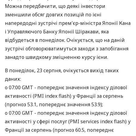
Можна передбачити, що деякі інвестори
зменшили обсяг довгих позицій по ієні
напередодні зустрічі прем'єр-міністра Японії Кана
і Управляючого Банку Японії Шіракави, яка
відбудеться в понеділок. Очікується, що на даній
зустрічі обговорюватимуться заходи з запобігання
занадто швидкому зміцненню курсу ієни.
В понеділок, 23 серпня, очікується вихід таких
даних:
о 07:00 GMT - попереднє значення індексу ділової
активності (PMI index flash) у Франції за серпень
(прогноз 53.1, попереднє значення 53.9);
о 07:00 GMT - попереднє значення індексу ділової
активності у сфері послуг (PMI services index flash) у
Франції за серпень (прогноз 60.5, попереднє