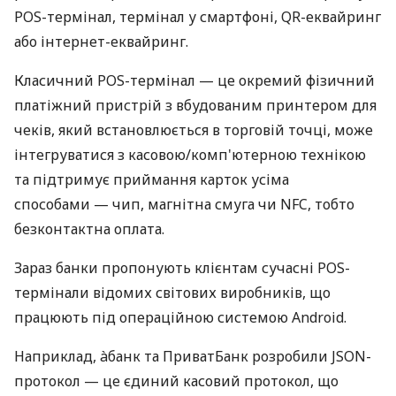
POS-термінал, термінал у смартфоні, QR-еквайринг
або інтернет-еквайринг.
Класичний POS-термінал — це окремий фізичний
платіжний пристрій з вбудованим принтером для
чеків, який встановлюється в торговій точці, може
інтегруватися з касовою/комп'ютерною технікою
та підтримує приймання карток усіма
способами — чип, магнітна смуга чи NFC, тобто
безконтактна оплата.
Зараз банки пропонують клієнтам сучасні POS-
термінали відомих світових виробників, що
працюють під операційною системою Android.
Наприклад, àбанк та ПриватБанк розробили JSON-
протокол — це єдиний касовий протокол, що