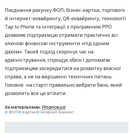
Поєднання рахунку ФОП, бізнес-картки, торгового
й інтернет-еквайрингу, QR-еквайрингу, технології
Tap to Phone та інтеграції з програмним РРО
дозволяє підприємцю отримати практично всі
ключові фінансові інструменти «під одним
дахом». Такий підхід скорочує час на
адміністрування, спрощує облік і допомагає
підприємцям зосередитися на розвитку власної
справи, а не на вирішенні технічних питань.
Головне -на старті правильно вибрати банк, який
дозволить все це втілити.
За матеріалами:
Finance.ua
#
ФОП
#
Картки
#
Інтернет-Банкінг