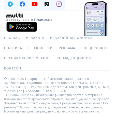
Застосунок від Finance.ua
ПРО НАС
РЕДАКЦІЯ
РЕДАКЦІЙНА ПОЛІТИКА
ПОЛІТИКА ШІ
ЕКСПЕРТИ
РЕКЛАМА
СПЕЦПРОЄКТИ
ПРАВИЛА КОРИСТУВАННЯ
КОНФІДЕНЦІЙНІСТЬ
КОНТАКТИ
© 2000–2026 Товариство з обмеженою відповідальністю
«Файненс.юа», свідоцтво на знак для товарів і послуг № 37423 від
16.02.2004, ЄДРПОУ 22929966. Адреса: вул. Миколи Грінченка, 4В, Київ,
Україна. Графік роботи: Пн–Пт 9:00–18:00.
ТОВ «Файненс.юа» – незалежний фінансовий портал. Матеріали з
позначками “Р”, “Партнерська”, “Промо”, “Акція”, “Думка”, “Спецпроєкт”,
“Партнерський проєкт” – це реклама, в розумінні Закону України “Про
рекламу”. За зміст реклами відповідальність несе рекламодавець.
Інформація на даній сторінці не є рекламою банківських послуг.