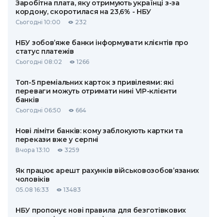
Заробітна плата, яку отримують українці з-за
кордону, скоротилася на 23,6% - НБУ
Сьогодні 10:00
232
НБУ зобов’яже банки інформувати клієнтів про
статус платежів
Сьогодні 08:02
1266
Топ-5 преміальних карток з привілеями: які
переваги можуть отримати нині VIP-клієнти
банків
Сьогодні 06:50
664
Нові ліміти банків: кому заблокують картки та
перекази вже у серпні
Вчора 13:10
3259
Як працює арешт рахунків військовозобов’язаних
чоловіків
05.08 16:33
13483
НБУ пропонує нові правила для безготівкових