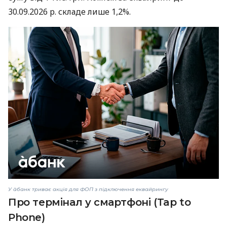
30.09.2026 р. складе лише 1,2%.
У àбанк триває акція для ФОП з підключення еквайрингу
Про термінал у смартфоні (Tap to
Phone)