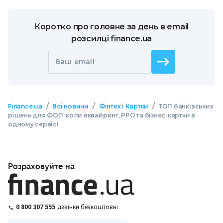
Коротко про головне за день в email
розсилці finance.ua
Ваш email
/
/
/
Finance.ua
Всі новини
Фінтех і Картки
ТОП банківських
рішень для ФОП: коли еквайринг, РРО та бізнес-картки в
одному сервісі
Розраховуйте на
0 800 307 555
дзвінки безкоштовні