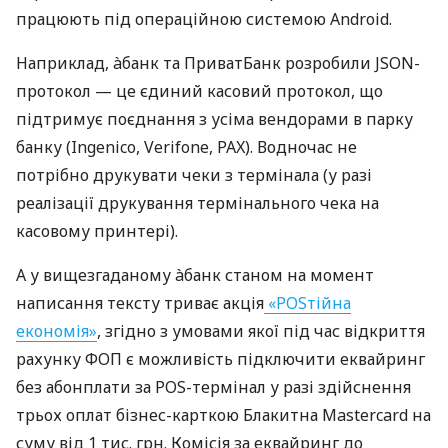
працюють під операційною системою Android.
Наприклад, àбанк та ПриватБанк розробили JSON-
протокол — це єдиний касовий протокол, що
підтримує поєднання з усіма вендорами в парку
банку (Ingenico, Verifone, PAX). Водночас не
потрібно друкувати чеки з термінала (у разі
реалізації друкування термінального чека на
касовому принтері).
А у вищезгаданому àбанк станом на момент
написання тексту триває акція
«POSтійна
економія»
, згідно з умовами якої під час відкриття
рахунку ФОП є можливість підключити еквайринг
без абонплати за POS-термінал у разі здійснення
трьох оплат бізнес-карткою Блакитна Mastercard на
суму від 1 тис. грн. Комісія за еквайринг до