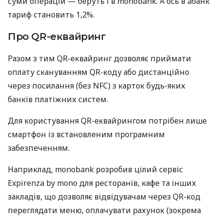
суми операцій — беруть і в monobank. А ось в àбанк
тариф становить 1,2%.
Про QR-еквайринг
Разом з тим QR-еквайринг дозволяє приймати
оплату скануванням QR-коду або дистанційно
через посилання (без NFC) з карток будь-яких
банків платіжних систем.
Для користування QR-еквайрингом потрібен лише
смартфон із встановленим програмним
забезпеченням.
Наприклад, monobank розробив цілий сервіс
Expirenza by mono для ресторанів, кафе та інших
закладів, що дозволяє відвідувачам через QR-код
переглядати меню, оплачувати рахунок (зокрема