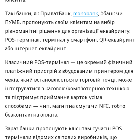
Такі банки, як ПриватБанк,
monobank
, àбанк чи
ПУМБ, пропонують своїм клієнтам на вибір
різноманітні рішення для організації еквайрингу:
POS-термінал, термінал у смартфоні, QR-еквайринг
або інтернет-еквайринг.
Класичний POS-термінал — це окремий фізичний
платіжний пристрій з вбудованим принтером для
чеків, який встановлюється в торговій точці, може
інтегруватися з касовою/комп'ютерною технікою
та підтримує приймання карток усіма
способами — чип, магнітна смуга чи NFC, тобто
безконтактна оплата.
Зараз банки пропонують клієнтам сучасні POS-
термінали відомих світових виробників, що