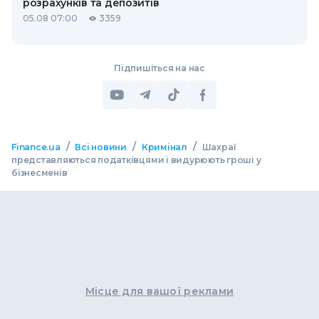
розрахунків та депозитів
05.08 07:00
3359
Підпишіться на нас
/
/
/
Finance.ua
Всі новини
Кримінал
Шахраї
представляються податківцями і видурюють гроші у
бізнесменів
Місце для вашої реклами