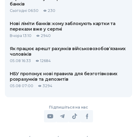
банків
Сьогодні 06:50
230
Нові ліміти банків: кому заблокують картки та
перекази вже у серпні
Вчора 13:10
2940
Як працює арешт рахунків військовозобов’язаних
чоловіків
05.08 16:33
12684
НБУ пропонує нові правила для безготівкових
розрахунків та депозитів
05.08 07:00
3294
Підпишіться на нас