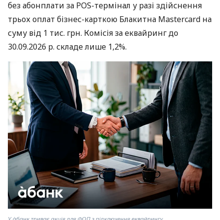
без абонплати за POS-термінал у разі здійснення
трьох оплат бізнес-карткою Блакитна Mastercard на
суму від 1 тис. грн. Комісія за еквайринг до
30.09.2026 р. складе лише 1,2%.
У àбанк триває акція для ФОП з підключення еквайрингу