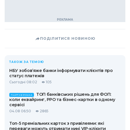
ПОДІЛИТИСЯ НОВИНОЮ
ТАКОЖ ЗА ТЕМОЮ
НБУ зобов’яже банки інформувати клієнтів про
статус платежів
Сьогодні 08:02
105
ТОП банківських рішень для ФОП:
ПАРТНЕРСЬКА
коли еквайринг, РРО та бізнес-картки в одному
сервісі
04.08 06:50
2865
Топ-5 преміальних карток з привілеями: які
переваги можуть отримати нині VIP-клієнти