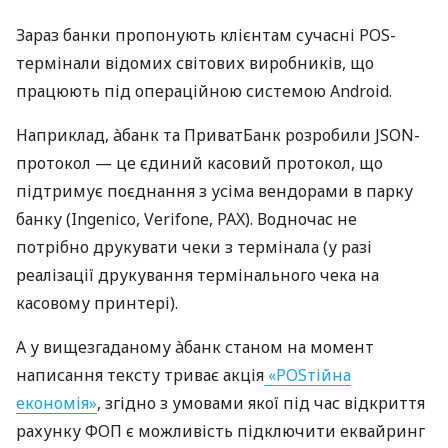
Зараз банки пропонують клієнтам сучасні POS-
термінали відомих світових виробників, що
працюють під операційною системою Android.
Наприклад, àбанк та ПриватБанк розробили JSON-
протокол — це єдиний касовий протокол, що
підтримує поєднання з усіма вендорами в парку
банку (Ingenico, Verifone, PAX). Водночас не
потрібно друкувати чеки з термінала (у разі
реалізації друкування термінального чека на
касовому принтері).
А у вищезгаданому àбанк станом на момент
написання тексту триває акція
«POSтійна
економія»
, згідно з умовами якої під час відкриття
рахунку ФОП є можливість підключити еквайринг