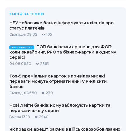
ТАКОЖ ЗА ТЕМОЮ
НБУ зобов’яже банки інформувати клієнтів про
статус платежів
Сьогодні 08:02
105
ТОП банківських рішень для ФОП:
ПАРТНЕРСЬКА
коли еквайринг, РРО та бізнес-картки в одному
сервісі
04.08 06:50
2865
Топ-5 преміальних карток з привілеями: які
переваги можуть отримати нині VIP-клієнти
банків
Сьогодні 06:50
230
Нові ліміти банків: кому заблокують картки та
перекази вже у серпні
Вчора 13:10
2940
Як працює арешт рахунків військовозобов’язаних