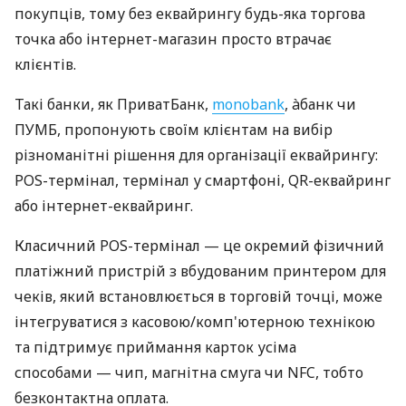
покупців, тому без еквайрингу будь-яка торгова
точка або інтернет-магазин просто втрачає
клієнтів.
Такі банки, як ПриватБанк,
monobank
, àбанк чи
ПУМБ, пропонують своїм клієнтам на вибір
різноманітні рішення для організації еквайрингу:
POS-термінал, термінал у смартфоні, QR-еквайринг
або інтернет-еквайринг.
Класичний POS-термінал — це окремий фізичний
платіжний пристрій з вбудованим принтером для
чеків, який встановлюється в торговій точці, може
інтегруватися з касовою/комп'ютерною технікою
та підтримує приймання карток усіма
способами — чип, магнітна смуга чи NFC, тобто
безконтактна оплата.