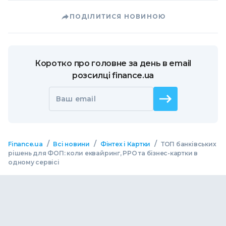
ПОДІЛИТИСЯ НОВИНОЮ
Коротко про головне за день в email
розсилці finance.ua
Ваш email
/
/
/
Finance.ua
Всі новини
Фінтех і Картки
ТОП банківських
рішень для ФОП: коли еквайринг, РРО та бізнес-картки в
одному сервісі