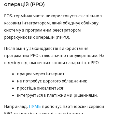
операцій (РРО)
POS-термінал часто використовується спільно з
касовим інтегратором, який об’єднує облікову
систему з програмним реєстратором
розрахункових операцій (пРРО).
Після змін у законодавстві використання
програмних РРО стало значно популярнішим. На
відміну від класичних касових апаратів, пРРО:
працює через інтернет;
не потребує дорогого обладнання;
простіше оновлюється;
інтегрується з платіжними рішеннями.
Наприклад,
ПУМБ
пропонує партнерські сервіси
РРО, які вже інтегровані з платіжними