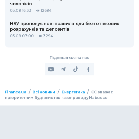
чоловіків
05.08 16:33
12684
НБУ пропонує нові правила для безготівкових
розрахунків та депозитів
05.08 07:00
3294
Підпишіться на нас
/
/
/
Finance.ua
Всі новини
Енергетика
ЄС вважає
пріоритетним будівництво газопроводу Nabucco