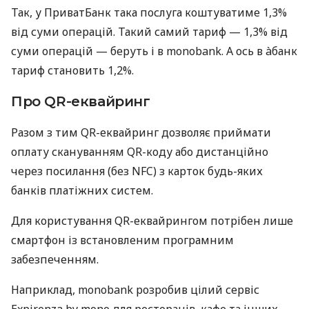
Так, у ПриватБанк така послуга коштуватиме 1,3%
від суми операцій. Такий самий тариф — 1,3% від
суми операцій — беруть і в monobank. А ось в àбанк
тариф становить 1,2%.
Про QR-еквайринг
Разом з тим QR-еквайринг дозволяє приймати
оплату скануванням QR-коду або дистанційно
через посилання (без NFC) з карток будь-яких
банків платіжних систем.
Для користування QR-еквайрингом потрібен лише
смартфон із встановленим програмним
забезпеченням.
Наприклад, monobank розробив цілий сервіс
Expirenza by mono для ресторанів, кафе та інших