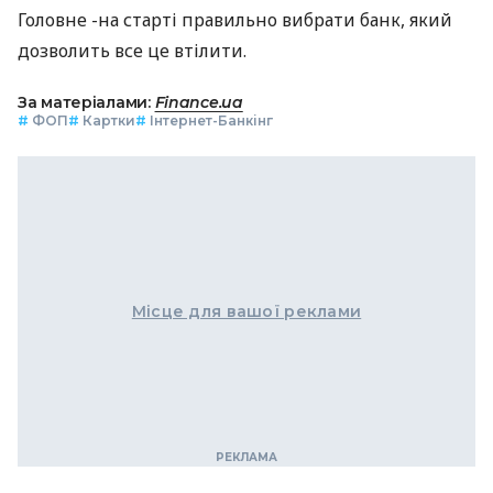
Головне -на старті правильно вибрати банк, який
дозволить все це втілити.
За матеріалами:
Finance.ua
#
ФОП
#
Картки
#
Інтернет-Банкінг
Місце для вашої реклами