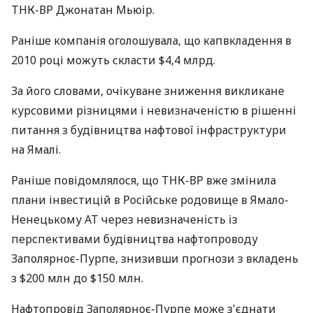
ТНК-ВР Джонатан Мьюір.
Раніше компанія оголошувала, що капвкладення в
2010 році можуть скласти $4,4 млрд.
За його словами, очікуване зниження викликане
курсовими різницями і невизначеністю в рішенні
питання з будівництва нафтової інфраструктури
на Ямалі.
Раніше повідомлялося, що ТНК-ВР вже змінила
плани інвестицій в Російське родовище в Ямало-
Ненецькому АТ через невизначеність із
перспективами будівництва нафтопроводу
Заполярноє-Пурпе, знизивши прогнози з вкладень
з $200 млн до $150 млн.
Нафтопровід Заполярноє-Пурпе може з'єднати