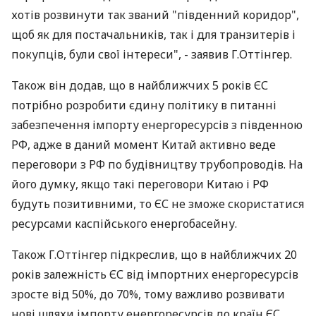
хотів розвинути так званий "південний коридор",
щоб як для постачальників, так і для транзитерів і
покупців, були свої інтереси", - заявив Г.Оттінгер.
Також він додав, що в найближчих 5 років ЄС
потрібно розробити єдину політику в питанні
забезпечення імпорту енергоресурсів з південною
РФ, адже в даний момент Китай активно веде
переговори з РФ по будівництву трубопроводів. На
його думку, якщо такі переговори Китаю і РФ
будуть позитивними, то ЄС не зможе скористатися
ресурсами каспійського енергобасейну.
Також Г.Оттінгер підкреслив, що в найближчих 20
років залежність ЄС від імпортних енергоресурсів
зросте від 50%, до 70%, тому важливо розвивати
нові шляхи імпорту енергоресурсів до країн ЄС.