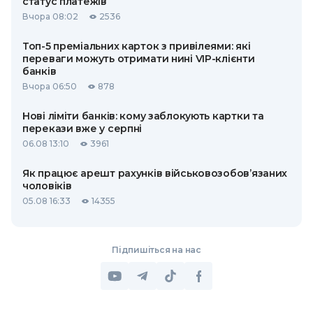
статус платежів
Вчора 08:02
2536
Топ-5 преміальних карток з привілеями: які
переваги можуть отримати нині VIP-клієнти
банків
Вчора 06:50
878
Нові ліміти банків: кому заблокують картки та
перекази вже у серпні
06.08 13:10
3961
Як працює арешт рахунків військовозобов’язаних
чоловіків
05.08 16:33
14355
Підпишіться на нас