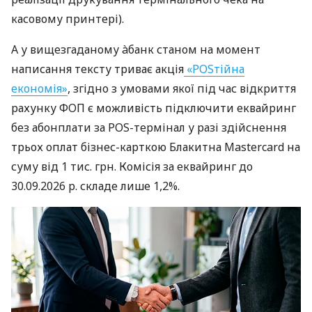
касовому принтері).
А у вищезгаданому àбанк станом на момент
написання тексту триває акція
«POSтійна
економія»
, згідно з умовами якої під час відкриття
рахунку ФОП є можливість підключити еквайринг
без абонплати за POS-термінал у разі здійснення
трьох оплат бізнес-карткою Блакитна Mastercard на
суму від 1 тис. грн. Комісія за еквайринг до
30.09.2026 р. складе лише 1,2%.