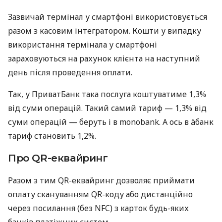
Зазвичай термінал у смартфоні використовується
разом з касовим інтегратором. Кошти у випадку
використання термінала у смартфоні
зараховуються на рахунок клієнта на наступний
день після проведення оплати.
Так, у ПриватБанк така послуга коштуватиме 1,3%
від суми операцій. Такий самий тариф — 1,3% від
суми операцій — беруть і в monobank. А ось в àбанк
тариф становить 1,2%.
Про QR-еквайринг
Разом з тим QR-еквайринг дозволяє приймати
оплату скануванням QR-коду або дистанційно
через посилання (без NFC) з карток будь-яких
банків платіжних систем.