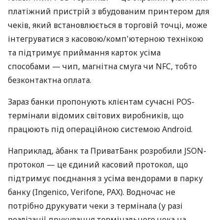
платіжний пристрій з вбудованим принтером для
чеків, який встановлюється в торговій точці, може
інтегруватися з касовою/комп'ютерною технікою
та підтримує приймання карток усіма
способами — чип, магнітна смуга чи NFC, тобто
безконтактна оплата.
Зараз банки пропонують клієнтам сучасні POS-
термінали відомих світових виробників, що
працюють під операційною системою Android.
Наприклад, àбанк та ПриватБанк розробили JSON-
протокол — це єдиний касовий протокол, що
підтримує поєднання з усіма вендорами в парку
банку (Ingenico, Verifone, PAX). Водночас не
потрібно друкувати чеки з термінала (у разі
реалізації друкування термінального чека на