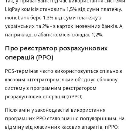
Так, у ПриватБанк під час використання системи
LiqPay комісія становить 1,5% від суми платежу.
monobank бере 1,3% від суми платежу з
українських та 2% - з карток іноземних банків. А,
наприклад, в àбанк комісія складає 1,2%.
Про реєстратор розрахункових
операцій (РРО)
POS-термінал часто використовується спільно з
касовим інтегратором, який об’єднує облікову
систему з програмним реєстратором
розрахункових операцій (пРРО).
Після змін у законодавстві використання
програмних РРО стало значно популярнішим. На
відміну від класичних касових апаратів, пРРО: