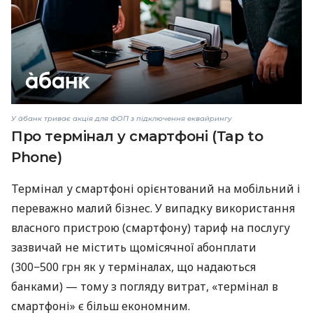
У àбанк триває акція для ФОП з підключення еквайрингу
Про термінал у смартфоні (Tap to
Phone)
Термінал у смартфоні орієнтований на мобільний і
переважно малий бізнес. У випадку використання
власного пристрою (смартфону) тариф на послугу
зазвичай не містить щомісячної абонплати
(300−500 грн як у терміналах, що надаються
банками) — тому з погляду витрат, «термінал в
смартфоні» є більш економним.