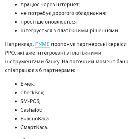
працює через інтернет;
не потребує дорогого обладнання;
простіше оновлюється;
інтегрується з платіжними рішеннями.
Наприклад,
ПУМБ
пропонує партнерські сервіси
РРО, які вже інтегровані з платіжними
інструментами банку. На поточний момент банк
співпрацює з 6 партнерами:
E-чек;
CheckBox;
SM-POS;
Cashalot;
ВчасноКаса;
СмартКаса.