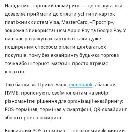
Нагадаємо, торговий еквайринг — це послуга, яка
дозволяє приймати до оплати усі типи карток
платіжних систем Visa, MasterCard, «Простір»,
зокрема з використанням Apple Pay та Google Pay. У
наш час розрахунки карткою стали дуже
поширеним способом оплати для багатьох
покупців, тому без еквайрингу будь-яка торгова
точка або інтернет-магазин просто втрачає
клієнтів.
Такі банки, як ПриватБанк,
monobank
, àбанк чи
ПУМБ, пропонують своїм клієнтам на вибір
різноманітні рішення для організації еквайрингу:
POS-термінал, термінал у смартфоні, QR-еквайринг
або інтернет-еквайринг.
Класичний POS-термінал — це окремий фізичний