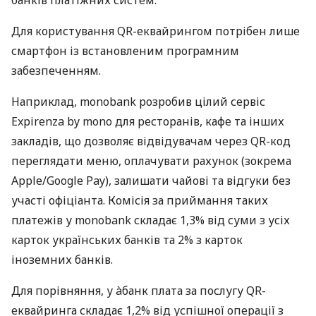
Для користування QR-еквайрингом потрібен лише
смартфон із встановленим програмним
забезпеченням.
Наприклад, monobank розробив цілий сервіс
Expirenza by mono для ресторанів, кафе та інших
закладів, що дозволяє відвідувачам через QR-код
переглядати меню, оплачувати рахунок (зокрема
Apple/Google Pay), залишати чайові та відгуки без
участі офіціанта. Комісія за приймання таких
платежів у monobank складає 1,3% від суми з усіх
карток українських банків та 2% з карток
іноземних банків.
Для порівняння, у àбанк плата за послугу QR-
еквайринга складає 1,2% від успішної операції з